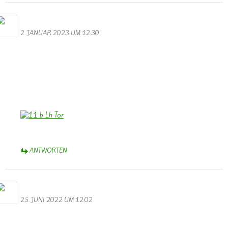
Bernhard Arens
2. JANUAR 2023 UM 12:30
Allen, die die Homepage besuchen, ein frohes und hoffentlich
friedlicheres Neues Jahr 2023!
Wir wünschen auch der Homepage, dass sie uns weiterhin erhalten
bleibt und am Leben in der Gemeinde und im weiteren Umfeld
teilhaben lässt. Dank Dir, Walter, wenn Dir das gelingt!
Bernhard Arens, Dülmen, Münsterland
ANTWORTEN
Bernhard Arens
25. JUNI 2022 UM 12:02
Das ist bedauerlich! Wer könnte die Homepage von Wallendorf
weiterführen?