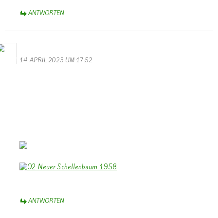
ANTWORTEN
Bernhard Arens
14. APRIL 2023 UM 17:52
Zum 100 jährigen Jubiläum des Musikvereins “Lyra” Wallendorf
herzlichen Glückwunsch.
Dazu einen Beitrag des TV zum 35 jährigen Jubiläum 1958.
Und ein Foto von der Einweihung des neuen Schellenbaumes
1958.
Euch allen wünsche ich weiterhin viel Freude beim Musizieren und
Erfolg bei kommenden Konzerten.
Bernhard Arens – im schönen Münsterland
ANTWORTEN