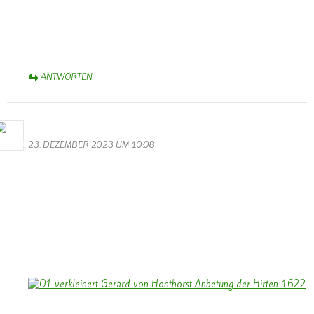
Dank auch an die hochklassigen Balletttänzerinnen in
phantasiereichen Kostümen. Das ist Karneval-Spitze! Natürlich nicht
zu vergessen, die klangvollen (!!) Männerstimmen. Euch allen –
Helau! und Alaaf! – Aus dem Münsterland.
ANTWORTEN
Bernhard Arens
23. DEZEMBER 2023 UM 10:08
Allen Besuchern der Homepage ein gesegnetes Weihnachtsfest und
ein frohes Neues Jahr 2024.
Vielleicht kann das Licht des Bildes: “Anbetung der Hirten” – 1622
– Gerrit van Honthorst – uns auf Weihnachten einstimmen in einer
Zeit, in der Kriege die Welt verdunkeln.
Ein besonderer Dank an Walter und Monika für die Gestaltung
unserer Homepage.
Bernhard Arens