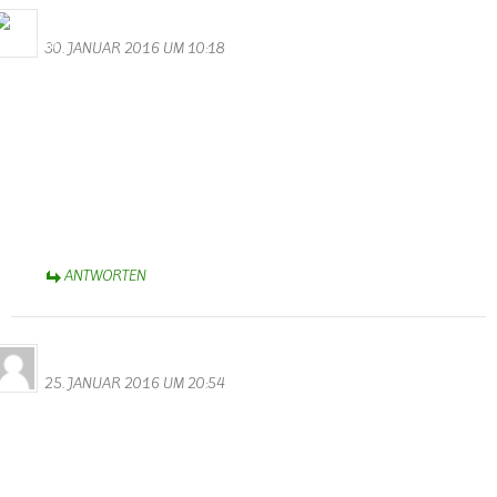
Bernhard Arens
30. JANUAR 2016 UM 10:18
Hallo Walter,
besten Dank für die unterhaltsamen Videos von der Kappensitzung.
Besonders erheiternd die Minigarde! Aber auch die anderen
Gruppen zeigten fast perfektes “Ballett” – Selbst bis ins schöne
Münsterland brachten sie Karnevalsstimmung!
Helau!
Bernhard
ANTWORTEN
Nicki
25. JANUAR 2016 UM 20:54
Hallo Walter,
tolle Videos und Fotos von der Kappensitzung. Da sieht man doch
noch eine Menge, die man am Abend nicht so mitbekommen hat.
Merci.