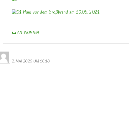
ANTWORTEN
Bernhard Arens
2. MAI 2020 UM 16:18
Bernhard Arens
Reitacker 41
48249 Dülmen
Redaktion LW
Leserbrief – LW, 18.04. 2020, „Deutsche Polizei öffnet
Grenzübergang Remich“, Steve Remesch
Grenzschließung ein Affront – Öffnung ist das Gebot der Stunde
Ohne Zweifel, die Corona-Pandemie stellt uns auf harte Proben.
Und alle verantwortlichen Politiker/innen haben schwere
Entscheidungen zu treffen – vor allem auch zu Kontaktverboten.