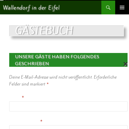
Suchen
Wallendorf in der Eifel
SPRINGE ZUM INHALT
PRIMÄR
MENÜ
GÄSTEBUCH
UNSERE GÄSTE HABEN FOLGENDES
GESCHRIEBEN
AN
Deine E-Mail-Adresse wird nicht veröffentlicht.
Erforderliche
TW
OR
Felder sind markiert
*
TE
N
Name
*
AB
BR
EC
HE
N
E-Mail-Adresse
*