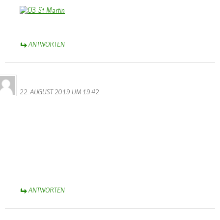
ANTWORTEN
Bernhard Arens
22. AUGUST 2019 UM 19:42
Das ist aber eine Überraschung, Sascha, dass Du Dich auf der
Homepage von Wallendorf gemeldet hast. Danke!
Voraussichtlich werde ich am 29. August aus der Rehaklinik Median
am Park in Bad Rothenfelde entlassen – fast fit für die nächste
Olympiade
Herzliche Grüße und Du wirst ein achtsamer Kranken- bzw.
Seniorenpfleger,
Bernhard Arens
ANTWORTEN