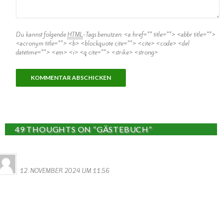
Du kannst folgende
HTML
-Tags benutzen:
<a href="" title=""> <abbr title="">
<acronym title=""> <b> <blockquote cite=""> <cite> <code> <del
datetime=""> <em> <i> <q cite=""> <strike> <strong>
49 THOUGHTS ON “GÄSTEBUCH”
MONIQUE MERENS
12. NOVEMBER 2024 UM 11:56
Hi Ihr Lieben
Ich habe Ein Heiratsdokument gefunden von meine Grosseltern, von
1892, darin steht dass die Schwiegereltern meiner Grossmutter
und zwar.
Schmitt Heinrich und Moret Katharina , aus Wallendorf stammen.