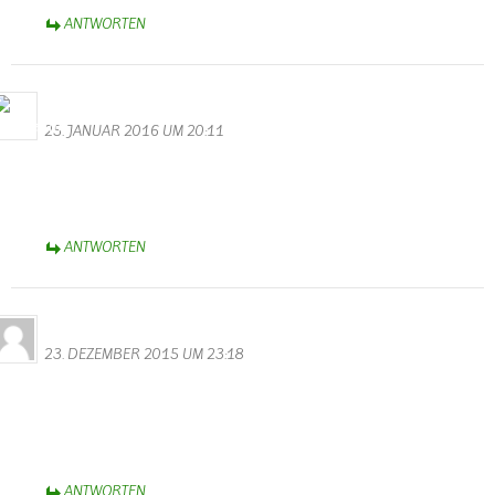
ANTWORTEN
M.Valentin
25. JANUAR 2016 UM 20:11
Wunderschöne Videos hast du gemacht. Vielen Dank! Auch allen
Akteuren möchte ich auf diesem Wege danken für eine gelungene
Kappensitzung.
ANTWORTEN
Horst Bauler
23. DEZEMBER 2015 UM 23:18
Hallo Walter
Spitzenmäßig der Film vom Teeren der neuen Strasse,ich fühle mich
in alte zeiten versetzt wenn ich mir das ansehe.
Hollywood in Wallendorf.
ANTWORTEN