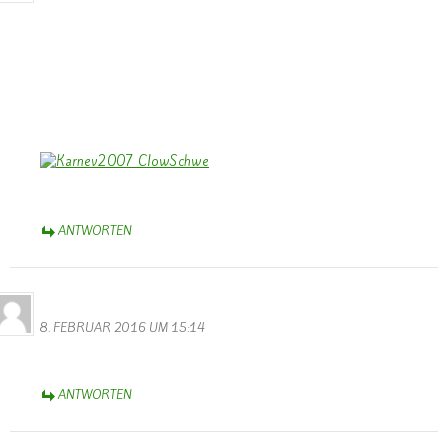
Dank Euch, Monika und Walter, für die stimmungs-tollen Fotos vom
Rosenmontagszug – trotz Regen – heiter – und einige – verständlich
– auch traurig!
Aschermittwoch-Grüße aus dem schönen Münsterland,
Bernhard
ANTWORTEN
Thérèse Weber
8. FEBRUAR 2016 UM 15:14
Diese Webseite ist wunderbar !
ANTWORTEN