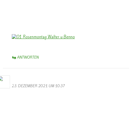
In Eurem neuen Heimatort werdet Ihr Euch bald eingelebt haben,
auch gute Bekanntschaften machen – und Euch gelegentlich gerne
an die Zeit in Wallendorf erinnern. Viele werden Euch vermissen.
Herzliche Grüße,
Bernhard Arens
ANTWORTEN
Bernhard Arens
23. DEZEMBER 2021 UM 10:37
Auch wenn “Corona – jetzt Omikron ” uns Einschränkungen
auferlegt -und sogar der “Schmetterling” sein “Helau” nicht mehr
schmettern kann, lassen wir uns das Licht des Weihnachtsfestes nicht
verdunkeln.
Euch/Ihnen allen ein gesegnetes Weihnachtsfest und ein gesundes,
erfreuliches Neues Jahr 2022,