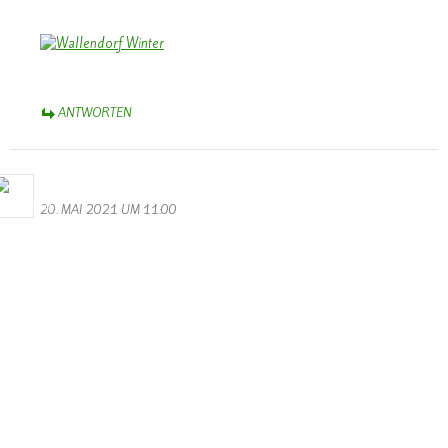
ANTWORTEN
Bernhard Arens
20. MAI 2021 UM 11:00
Dieses Bild erfasst eindrucksvoll das Ausmaß der Katastrophe. Es
bleibt zu hoffen, dass es einen Wiederaufbau gibt und die
nachfolgenden Bewohner sich in Wallendorf bald neu beheimatet
erleben.
So lautet die Perspektive in dem Gedicht auf der Rückseite der
Chronik:
Ein kleines Dorf, ein Fleckchen Erde,
so schön gelegen an Sauer und Our.
Freude und Friede den Menschen werde,
die ihrer Heimat halten der Treue Schwur.