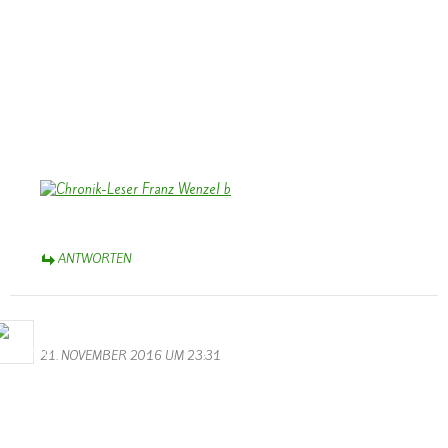
unserer Chronik “Vu gester bis haett”. Wiederholt war ich bei Ihnen
zu Besuch, wenn ich für die Chronik recherchierte. Die Begegnungen
mit Katharina und Franz bleiben in guter Erinnerung.
Das Foto zeigt Franz, wie er die Chronik intensiv liest und studiert
nach der Präsentation vor Weihnachten 2009 im Saal des damals
noch bestehenden Kindergartens.
Herzliche Grüße aus dem Münsterland,
Bernhard Arens
ANTWORTEN
M.Valentin
21. NOVEMBER 2016 UM 23:31
Die Sessionseröffnung des KV Schmetterling Wallendorf war dieses
Jahr wieder echt super. Wer das Ganze noch einmal sehen möchte,
kann dies hier auf der Hompage tun. Also Leute lehnt euch zurück,
schnappt euch etwas zu Trinken und wenn gewünscht noch einpaar