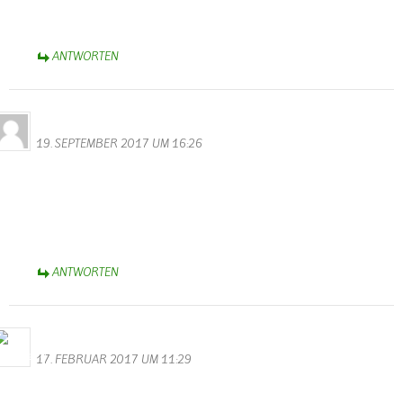
Sich einfach mal die Eifel ohne Landwirtschaft vorstellen…
ANTWORTEN
Neises
19. SEPTEMBER 2017 UM 16:26
Hallo,
Hier wurde über den Tellerand geschaut…..
Danke an Euch, daß Ihr uns eingestellt habt.
Super Idee
Weiter so!
ANTWORTEN
Bernhard Arens
17. FEBRUAR 2017 UM 11:29
Im Gedenken an Franz Wenzel haben wir ihm und seiner Frau
Katharina zu danken für die Unterstützung und Förderung