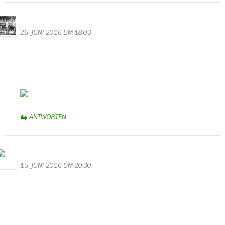
Daniel
26. JUNI 2016 UM 18:03
Aha. Soso. Sonne? So nennt man das?
Wollte danach googeln, wusste aber nicht wie es heißt.
Es gibt fast 83.000.000 Einträge dazu. Scheint wohl doch
bekannter zu sein, dieses Phenomen.
Sehr schöner Beitrag.
ANTWORTEN
M.Valentin
16. JUNI 2016 UM 20:30
Hochwasser mal ganz romantisch
Ein super Video und ein wunderschöner Beitrag für unsere
Homepage. Danke an Herrn Gerrit Nykamp aus Apeldoorn in
Holland.