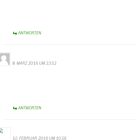
Hier sieht man wie schön und stimmungsvoll Hochwasser sein kann.
Mit Ruhe und Gelassenheit, ohne Hektig und Stress schafften die
Camper ihr Hab und Gut aus den Fluten.
Liebe Grüße Monika Valentin
ANTWORTEN
Familie Ihler
8. MÄRZ 2016 UM 23:52
Gratulation zu der tollen Homepage!! Sieht echt Spitzenklasse aus!
Tolles Design, gute Übersicht und jede Menge interessante Themen
rund um Wallendorf !
Dickes Lob für Walter Valentin! :-))
Liebe Grüße aus dem Allgäu
ANTWORTEN
Bernhard Arens
10. FEBRUAR 2016 UM 10:56