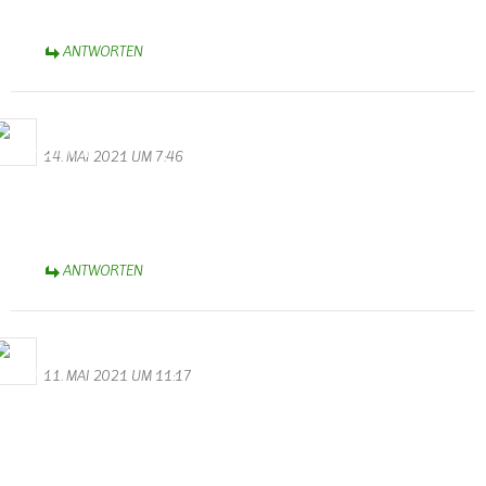
B.A. 1963
ANTWORTEN
WalterValentin
14. MAI 2021 UM 7:46
Stromausfall in Wallendorf
Heute am 14.05 ist um 5.43 Uhr der Strom ausgefallen. Seit über
2 Stunden geht nichts mehr. Ich hoffe auf baldige Rettung.
ANTWORTEN
Bernhard Arens
11. MAI 2021 UM 11:17
Feuerwehren setzen Zeichen europäischer Nachbarschaftshilfe
So schrecklich das Unglück ist, es bewegt mich, allen Einsatzkräften
der Feuerwehren aus Wallendorf, Körperich, Biesdorf, Kruchten,