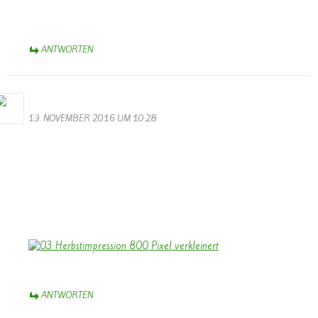
Knabbereien, denn das wird ein langer Abend. Viele tolle Videos
stimmen euch auf die lauffende Session ein.
ANTWORTEN
Bernhard Arens
19. NOVEMBER 2016 UM 10:28
Hallo Walter,
besten Dank für die gelungenen Videos vom Volkstrauertag und
vom Martinszug. Dank auch an die Musiker!
Stimmungsvoll ist das Foto vom Soldatenfriedhof mit den
leuchtenden Kerzen.
Herzliche Grüße aus dem Münsterland,
Bernhard
ANTWORTEN