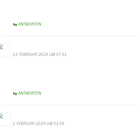
Vor 5 Jahren hat meine Tochter das Haus gekauft in Wallendorf.
Zufall oder
ANTWORTEN
Bernhard Arens
14. FEBRUAR 2024 UM 17:31
Dank Euch, Monika und Walter, für die bunt gemischte Bildergalerie
zum Rosen-Montagsumzug.
Herzliche Grüße aus dem Münsterland,
Bernhard
ANTWORTEN
Bernhard Arens
1. FEBRUAR 2024 UM 12:19
Danke, Monika und Walter, für die hervorragenden Videos und
Fotos zur Karnevalssitzung des KV Schmetterling.