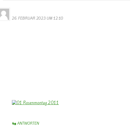
Bernhard Arens
26. FEBRUAR 2023 UM 12:10
Dank Euch, Monika und Walter,
für die umfassende und bunte Fotogalerie vom diesjährigen
Rosenmontagsumzug. Das macht wieder Freude, Karneval vor Ort
zu sehen mit den geschmückten Wagen
und kreativen Kostümen – auch der Gruppen aus den Nachbarorten
– grenzüberschreitend.
Weiter so!
Herzliche Grüße aus dem Münsterland mit einem nachhaltigen
“Helau!”
Bernhard Arens
ANTWORTEN