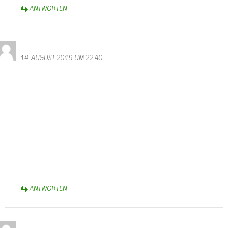
ANTWORTEN
Bernhard Arens
14. AUGUST 2019 UM 22:40
Es ist erfreulich zu hören und zu lesen, dass Wallendorf wieder
einen neuen Ortsbürgermeister hat.
Herzlichen Glückwunsch Dieter Herschbach, dass Du die Wahl
angenommen hast, um mit den anderen Ratsmitgliedern
dankenswerterweise die zukünftige Entwicklung unseres
Heimatortes zu gestalten.
Auch Suzette Weber ist für ihren 25jährigen Einsatz für die
Gemeinde zu danken.
Schön, wenn Walter weiterhin die Homepage verwaltet.
Herzliche Grüße aus Bad Rothenfelde bei Osnabrück,
Bernhard Arens
ANTWORTEN
Lara