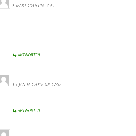
3. MÄRZ 2019 UM 10:51
Gestern sind wir auf dem Rundweg 44 gewandert. westlich von
Wallendorf oberhalb der Sauer bevor man zum Sportplatz und bei
den Tafeln 13/14 vorbeikommt stehen ganz viele mit Moos
überwachsene Gemäuer mit Treppen im Wald herum. Märchenhaft
schön, ganz verwunschen. Ist das auch Teil des Westwalls? Sieht
irgendwie viel älter aus, kann jemand helfen?
ANTWORTEN
Alfred Eifel
15. JANUAR 2018 UM 17:52
Gut besucht das Gästebuch? Scheinbar traut sich keiner hier was
reinzuschreiben?
ANTWORTEN
Alfred Eifel