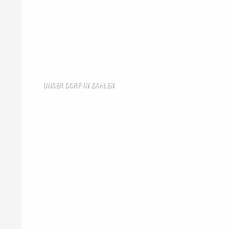
Gästebuch
Allen Besuchern der Hom …
Zum Gästebuch
UNSER DORF IN ZAHLEN
Wallendorf
Einwohner: 380
Fläche: 8,71 km²
Kennzeichen: BIT
Höhe ü. NN: 180 m
Postleitzahl: 54675
Vorwahl: 06566
Internetanschluß:
Ab Mitte Juni 2015 (50 MBit)
Handynetze:
Ganz schwach D1