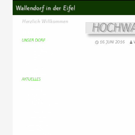
Suchen
Wallendorf in der Eifel
Herzlich Willkommen
HOCHWA
Startseite
UNSER DORF
16. JUNI 2016
Unser Dorf
Gemeinderat
Dorfgeschichte
Kirche
Chronik
Feuerwehr
Bürgerhaus
AKTUELLES
Aktuelles
Geburtstage
Bürgerhaus
Vereine
Aktuelles Feuerwehr
Kirche
Dorfgeschehen
Impressionen
Rund ums Dorf
Von Bürgern
Aktuelles Chronik
Computer + Technik