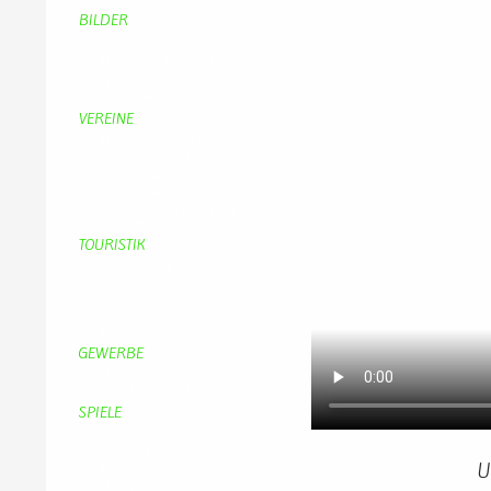
BILDER
Bildergalerie
Bilder von Bürgern
Hobbymaler
Panoramabilder
VEREINE
KV Schmetterling
Vorstand KV Schmetterling
Geschichte Schmetterling
Prinzenpaare
KV-Schmetterling News
Veranstaltungen vom KV
TOURISTIK
Gastronomie
Gästezimmer
Campingplätze
Kanuverleih
Freizeitspaß
GEWERBE
Brennereien
Schäferei Czerkus
SPIELE
Mahjongg
UpBlock
Fleur
U
Hexafleur