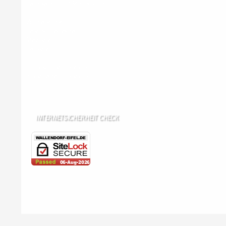
Ganz stark LuxGSM + Tango + O2
Wir haben kein:
Lebensmittelgeschäft
Metzgerei
Bäckerei
Grundschule: Bollendorf
Kindergarten: Bollendorf
INTERNETSICHERHEIT CHECK