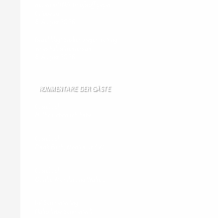
neuen mRNA-Impfstoff gegen
Grippe zu
6. August 2026
Israel klagt Siedler wegen Tötung
eines Palästinensers an
6. August 2026
KOMMENTARE DER GÄSTE
Gästebuch
Hi Ihr Lieben Ich habe …
Gästebuch
Dank Euch, Monika und W …
Gästebuch
Danke, Monika und Walte …
KV Schmetterling
Hallo liebe Schmetterli …