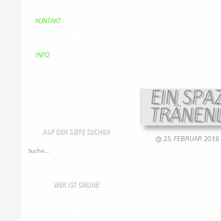
Aufraeumen
Urwald 2
KONTAKT
Kontakt
Kontaktadressen
Gästebuch
INFO
Apotheken + Ärzte
Kino
Wetterstation
So finden Sie uns
EIN SP
Impressum
Haftungsausschluß
TRÄNEN
AUF DER SEITE SUCHEN
25. FEBRUAR 2016
Suche nach:
WER IST ONLINE
5 Besucher online
2 Gäste,
3 Bots,
0 Mitglied(er)