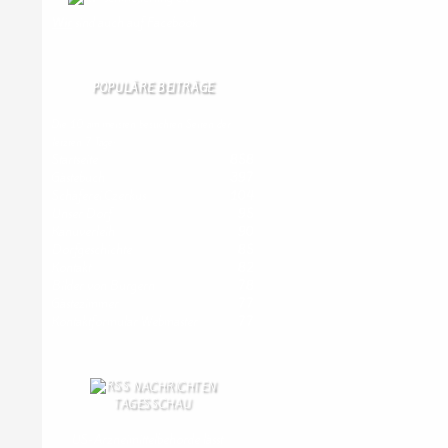
Wir
sind auch auf Facebook
POPULÄRE BEITRÄGE
Die 10 am meisten besuchten Seiten der
letzten 7 Tage:
Startseite
858
Gästebuch
397
Schäferei Czerkus
104
Unser Dorf
95
Kanuverleih
90
Dorfgeschichte
85
Kontakt
82
Bilder von Bürgern
78
Gästezimmer
77
Kontaktformular Webmaster
77
NACHRICHTEN
TAGESSCHAU
US-Arzneimittelbehörde lässt