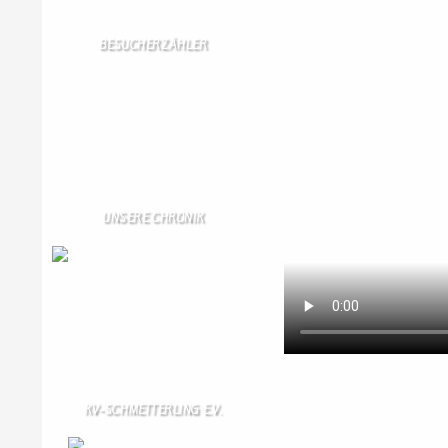
BESUCHERZÄHLER
Seitenaufrufe:
4597812
Seitenaufrufe heute:
77
Seitenaufrufe gestern:
2110
Seitenaufrufe letzte
10848
Woche:
UNSERE CHRONIK
Die Wallendorfer Chronik als
Geschenk für
Weihnachten.
Über unser Kontaktfomular jederzeit
zu bestellen.
KV-SCHMETTERLING E.V.