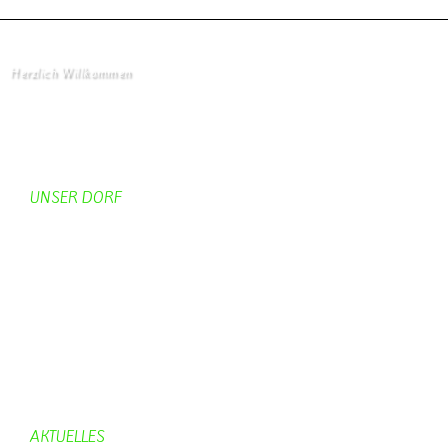
Herzlich Willkommen
Startseite
UNSER DORF
Unser Dorf
Gemeinderat
Dorfgeschichte
Kirche
Chronik
Feuerwehr
Bürgerhaus
AKTUELLES