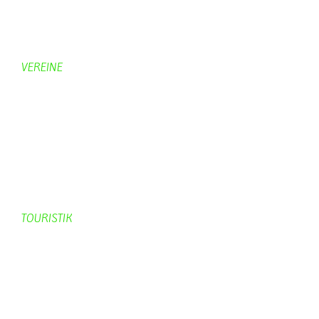
Hobbymaler
Panoramabilder
VEREINE
KV Schmetterling
Vorstand KV Schmetterling
Geschichte Schmetterling
Prinzenpaare
KV-Schmetterling News
Veranstaltungen vom KV
TOURISTIK
Gastronomie
Gästezimmer
Campingplätze
Kanuverleih