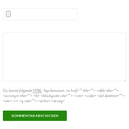
Kommentar
Du kannst folgende
HTML
-Tags benutzen:
<a href="" title=""> <abbr title="">
<acronym title=""> <b> <blockquote cite=""> <cite> <code> <del datetime="">
<em> <i> <q cite=""> <strike> <strong>