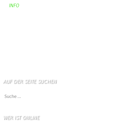
INFO
Apotheken + Ärzte
Kino
Wetterstation
So finden Sie uns
Impressum
Haftungsausschluß
AUF DER SEITE SUCHEN
Suche nach:
WER IST ONLINE
8 Besucher online