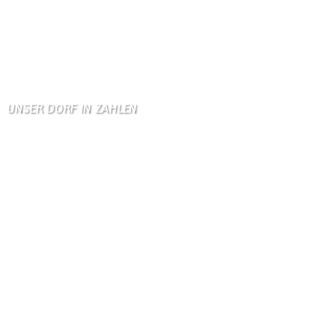
Gästebuch
Allen Besuchern der Hom …
Zum Gästebuch
UNSER DORF IN ZAHLEN
Wallendorf
Einwohner: 380
Fläche: 8,71 km²
Kennzeichen: BIT
Höhe ü. NN: 180 m
Postleitzahl: 54675
Vorwahl: 06566
Internetanschluß:
Ab Mitte Juni 2015 (50 MBit)
Handynetze:
Ganz schwach D1