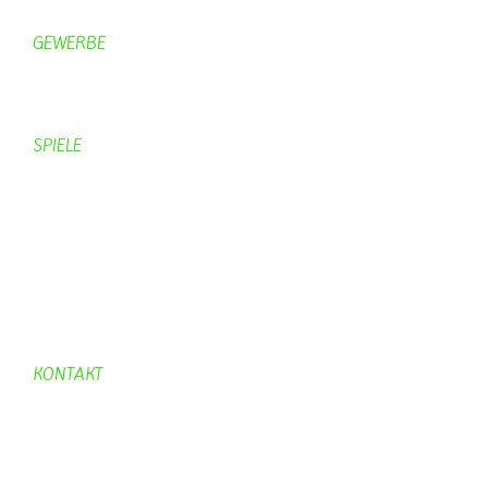
Freizeitspaß
GEWERBE
Brennereien
Schäferei Czerkus
SPIELE
Mahjongg
UpBlock
Fleur
Hexafleur
Aufraeumen
Urwald 2
KONTAKT
Kontakt
Kontaktadressen
Gästebuch