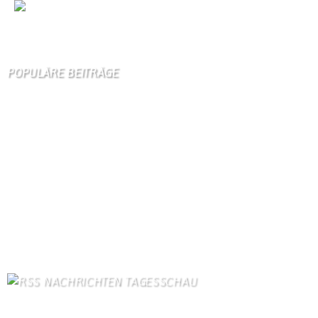
Wir
sind auch auf Facebook
POPULÄRE BEITRÄGE
Die 10 am meisten besuchten Seiten der letzten 7 Tage:
Startseite
900
Gästebuch
410
Schäferei Czerkus
105
Unser Dorf
98
Kanuverleih
94
Dorfgeschichte
91
Kontakt
83
Bilder von Bürgern
82
Gästezimmer
78
Kontaktformular Webmaster
78
NACHRICHTEN TAGESSCHAU
Ungarn schaltet Licht an Wahrzeichen wegen Energiekrise ab