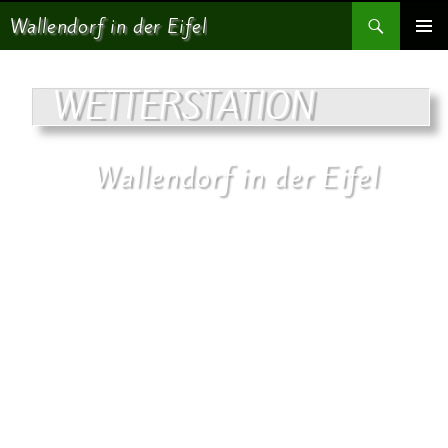
Suchen
Wallendorf in der Eifel
SPRINGE ZUM INHALT
PRIMÄR
MENÜ
WETTERSTATION
Wallendorf in der Eifel
Wasserstand und Wetteransicht von einer unserer Webcams
Im Allgemeinen wird über die Eifel behauptet,
dass die Winter kalt und schneereich und die
Sommer feucht und kühl seien.
Dies trifft allerdings nicht für alle Regionen der Eifel zu. So sind z.B.