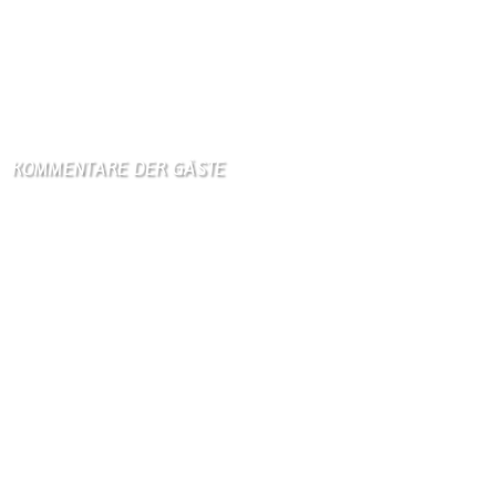
7. August 2026
Trump unternimmt neuen Vorstoß für Beschränkung von US-
Geburtsrecht
7. August 2026
KOMMENTARE DER GÄSTE
Gästebuch
Hi Ihr Lieben Ich habe …
Gästebuch
Dank Euch, Monika und W …
Gästebuch
Danke, Monika und Walte …
KV Schmetterling
Hallo liebe Schmetterli …