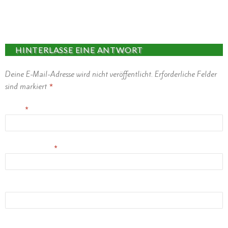
Eifel wirkt sich in der Vulkaneifel entsprechend aus.
HINTERLASSE EINE ANTWORT
Deine E-Mail-Adresse wird nicht veröffentlicht.
Erforderliche Felder
sind markiert
*
Name
*
E-Mail-Adresse
*
Website
(Erlaubte Dateitypen:
JPG, PNG, GIF, MP3
) maximale Dateigröße:
1MB.