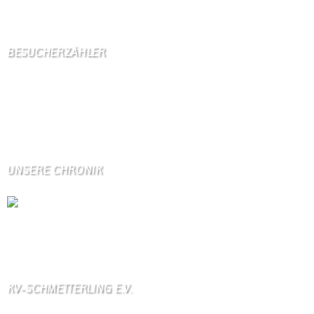
4 Gäste,
4 Bots,
0 Mitglied(er)
BESUCHERZÄHLER
Seitenaufrufe:
4598149
Seitenaufrufe heute:
414
Seitenaufrufe gestern:
2110
Seitenaufrufe letzte Woche:
11185
UNSERE CHRONIK
Die Wallendorfer Chronik als Geschenk für
Weihnachten.
Über unser Kontaktfomular jederzeit zu bestellen.
KV-SCHMETTERLING E.V.