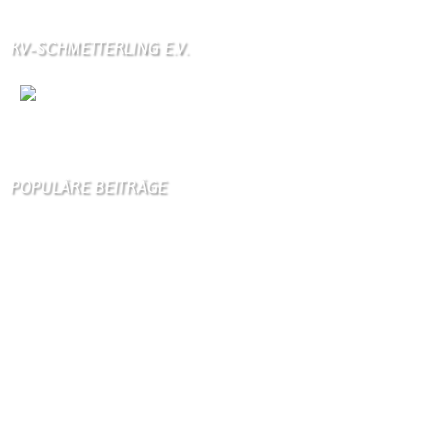
KV-SCHMETTERLING E.V.
Wir
sind auch auf Facebook
POPULÄRE BEITRÄGE
Die 10 am meisten besuchten Seiten der letzten 7 Tage:
Startseite
928
Gästebuch
422
Schäferei Czerkus
107
Unser Dorf
98
Kanuverleih
95
Dorfgeschichte
93
Kontakt
86
Bilder von Bürgern
83
Kirche
81
Gästezimmer
79