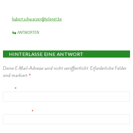
Mit freundliche grusse,
Hubert Schwarzer
0032495525755
hubert.schwarzer@telenet.be
ANTWORTEN
HINTERLASSE EINE ANTWORT
Deine E-Mail-Adresse wird nicht veröffentlicht.
Erforderliche Felder
sind markiert
*
Name
*
E-Mail-Adresse
*