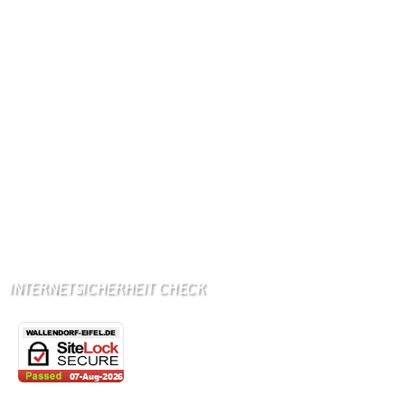
Ab Mitte Juni 2015 (50 MBit)
Handynetze:
Ganz schwach D1
Ganz stark LuxGSM + Tango + O2
Wir haben kein:
Lebensmittelgeschäft
Metzgerei
Bäckerei
Grundschule: Bollendorf
Kindergarten: Bollendorf
INTERNETSICHERHEIT CHECK