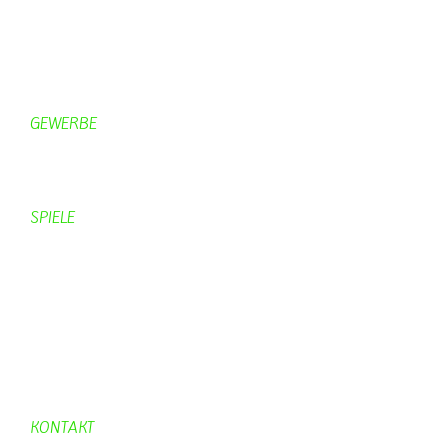
Gästezimmer
Campingplätze
Kanuverleih
Freizeitspaß
GEWERBE
Brennereien
Schäferei Czerkus
SPIELE
Mahjongg
UpBlock
Fleur
Hexafleur
Aufraeumen
Urwald 2
KONTAKT