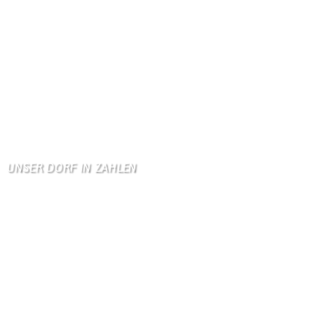
KV Schmetterling
Hallo liebe Schmetterli …
Gästebuch
Allen Besuchern der Hom …
Zum Gästebuch
UNSER DORF IN ZAHLEN
Wallendorf
Einwohner: 380
Fläche: 8,71 km²
Kennzeichen: BIT
Höhe ü. NN: 180 m
Postleitzahl: 54675
Vorwahl: 06566
Internetanschluß: