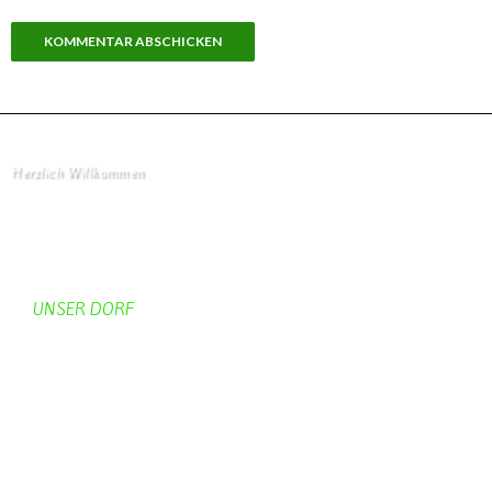
Herzlich Willkommen
Startseite
UNSER DORF
Unser Dorf
Gemeinderat
Dorfgeschichte
Kirche
Chronik