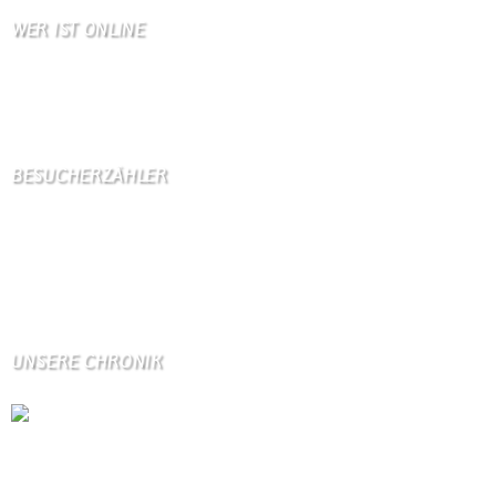
WER IST ONLINE
7 Besucher online
1 Gäste,
6 Bots,
0 Mitglied(er)
BESUCHERZÄHLER
Seitenaufrufe:
4598387
Seitenaufrufe heute:
652
Seitenaufrufe gestern:
2110
Seitenaufrufe letzte Woche:
11423
UNSERE CHRONIK
Die Wallendorfer Chronik als Geschenk für
Weihnachten.
Über unser Kontaktfomular jederzeit zu bestellen.