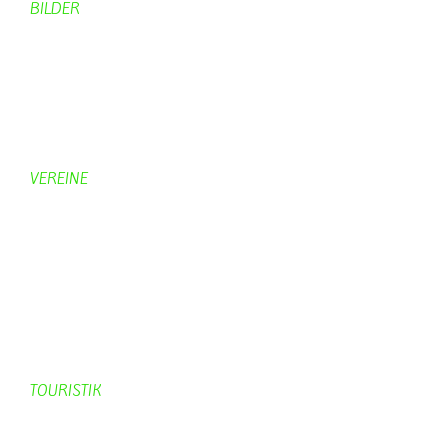
BILDER
Bildergalerie
Bilder von Bürgern
Hobbymaler
Panoramabilder
VEREINE
KV Schmetterling
Vorstand KV Schmetterling
Geschichte Schmetterling
Prinzenpaare
KV-Schmetterling News
Veranstaltungen vom KV
TOURISTIK
Gastronomie