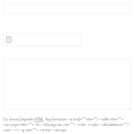
Website
(Erlaubte Dateitypen:
JPG, PNG, GIF, MP3
) maximale Dateigröße:
1MB.
Kommentar
Du kannst folgende
HTML
-Tags benutzen:
<a href="" title=""> <abbr title="">
<acronym title=""> <b> <blockquote cite=""> <cite> <code> <del datetime="">
<em> <i> <q cite=""> <strike> <strong>