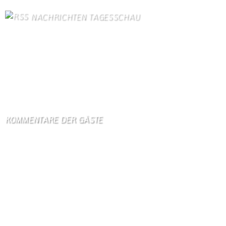
NACHRICHTEN TAGESSCHAU
Ungarn schaltet Licht an Wahrzeichen wegen Energiekrise ab
7. August 2026
Trump unternimmt neuen Vorstoß für Beschränkung von US-
Geburtsrecht
7. August 2026
KOMMENTARE DER GÄSTE
Gästebuch
Hi Ihr Lieben Ich habe …
Gästebuch
Dank Euch, Monika und W …
Gästebuch
Danke, Monika und Walte …