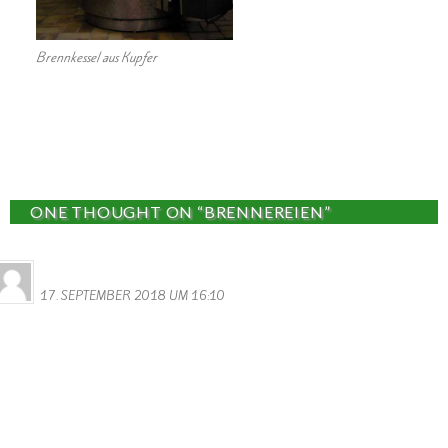
Brennkessel aus Kupfer
ONE THOUGHT ON “BRENNEREIEN”
Schwarzer Hubert
17. SEPTEMBER 2018 UM 16:10
Guten tag,
Wir sind mit einer gruppe van circa 24 Personen das letzte
wochenende von september in Wallendorf.
Können Wir einen Besuch an Ihrem Betrieb bringen?
Was kostet eine Führung mit Kostprobe und wieviel zeit brauchen
Wir?