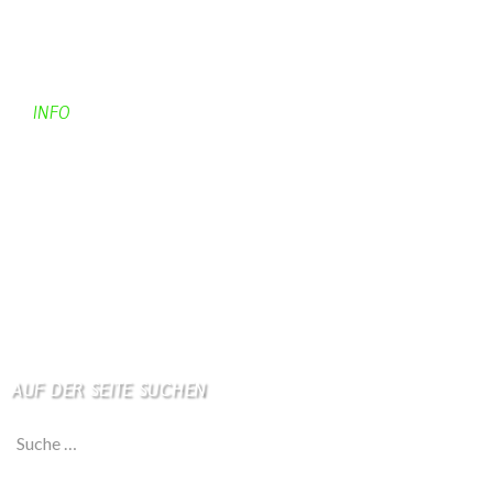
Kontakt
Kontaktadressen
Gästebuch
INFO
Apotheken + Ärzte
Kino
Wetterstation
So finden Sie uns
Impressum
Haftungsausschluß
AUF DER SEITE SUCHEN
Suche nach: