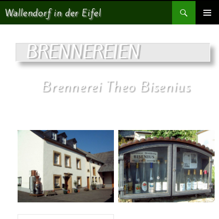
Suchen
Wallendorf in der Eifel
SPRINGE ZUM INHALT
PRIMÄR
MENÜ
BRENNEREIEN
Brennerei Theo Bisenius