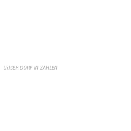
KV Schmetterling
Hallo liebe Schmetterli …
Gästebuch
Allen Besuchern der Hom …
Zum Gästebuch
UNSER DORF IN ZAHLEN
Wallendorf
Einwohner: 380
Fläche: 8,71 km²
Kennzeichen: BIT
Höhe ü. NN: 180 m
Postleitzahl: 54675
Vorwahl: 06566
Internetanschluß: