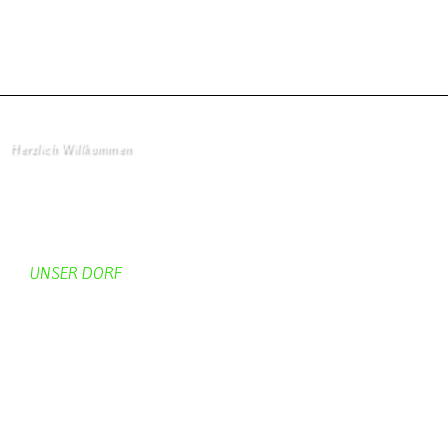
Viel Spaß beim spielen.
Herzlich Willkommen
Startseite
UNSER DORF
Unser Dorf
Gemeinderat
Dorfgeschichte
Kirche
Chronik