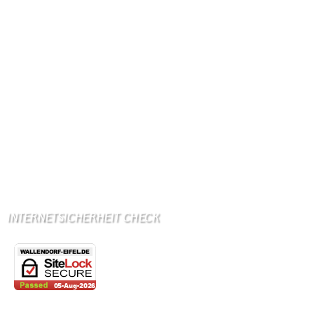
Ab Mitte Juni 2015 (50 MBit)
Handynetze:
Ganz schwach D1
Ganz stark LuxGSM + Tango + O2
Wir haben kein:
Lebensmittelgeschäft
Metzgerei
Bäckerei
Grundschule: Bollendorf
Kindergarten: Bollendorf
INTERNETSICHERHEIT CHECK