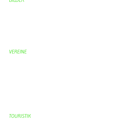
BILDER
Bildergalerie
Bilder von Bürgern
Hobbymaler
Panoramabilder
VEREINE
KV Schmetterling
Vorstand KV Schmetterling
Geschichte Schmetterling
Prinzenpaare
KV-Schmetterling News
Veranstaltungen vom KV
TOURISTIK
Gastronomie
Gästezimmer