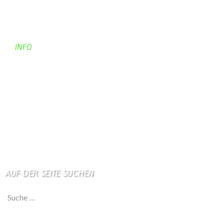
Kontakt
Kontaktadressen
Gästebuch
INFO
Apotheken + Ärzte
Kino
Wetterstation
So finden Sie uns
Impressum
Haftungsausschluß
AUF DER SEITE SUCHEN
Suche nach: