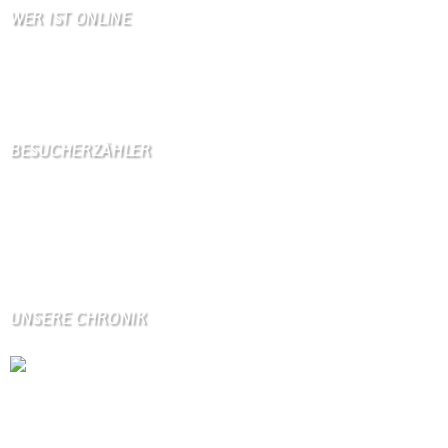
WER IST ONLINE
3 Besucher online
2 Gäste,
1 Bots,
0 Mitglied(er)
BESUCHERZÄHLER
Seitenaufrufe:
4595671
Seitenaufrufe heute:
46
Seitenaufrufe gestern:
1466
Seitenaufrufe letzte Woche:
10055
UNSERE CHRONIK
Die Wallendorfer Chronik als Geschenk für
Weihnachten.
Über unser Kontaktfomular jederzeit zu bestellen.