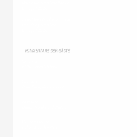
Marcinelle veränderte Europa
8. August 2026
Rotes Meer: Wie die Huthi den
Iran-Krieg verändern
8. August 2026
KOMMENTARE DER GÄSTE
Gästebuch
Hi Ihr Lieben Ich habe …
Gästebuch
Dank Euch, Monika und W …
Gästebuch
Danke, Monika und Walte …
KV Schmetterling
Hallo liebe Schmetterli …