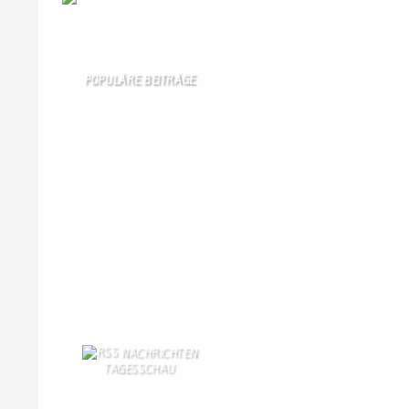
Wir
sind auch auf Facebook
POPULÄRE BEITRÄGE
Die 10 am meisten besuchten Seiten der
letzten 7 Tage:
Startseite
865
Gästebuch
375
Unser Dorf
103
Schäferei Czerkus
97
Kirche
94
Kanuverleih
86
Kontakt
86
Dorfgeschichte
84
Bilder von Bürgern
77
Kontaktformular Webmaster
77
NACHRICHTEN
TAGESSCHAU
Vor 70 Jahren: Das Unglück von