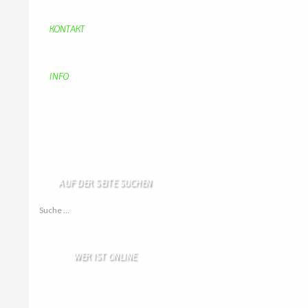
Aufraeumen
Urwald 2
KONTAKT
Kontakt
Kontaktadressen
Gästebuch
INFO
Apotheken + Ärzte
Kino
Wetterstation
So finden Sie uns
Impressum
Haftungsausschluß
AUF DER SEITE SUCHEN
Suche nach:
WER IST ONLINE
8 Besucher online
4 Gäste,
4 Bots,
0 Mitglied(er)