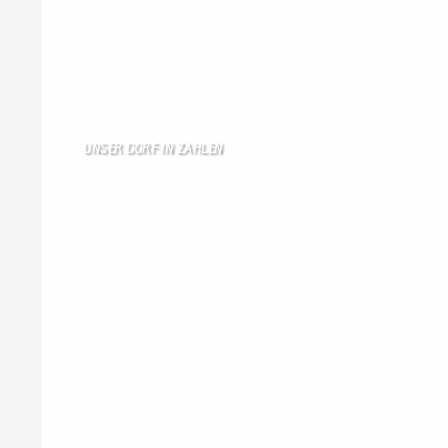
Gästebuch
Allen Besuchern der Hom …
Zum Gästebuch
UNSER DORF IN ZAHLEN
Wallendorf
Einwohner: 380
Fläche: 8,71 km²
Kennzeichen: BIT
Höhe ü. NN: 180 m
Postleitzahl: 54675
Vorwahl: 06566
Internetanschluß:
Ab Mitte Juni 2015 (50 MBit)
Handynetze:
Ganz schwach D1
Ganz stark LuxGSM + Tango + O2