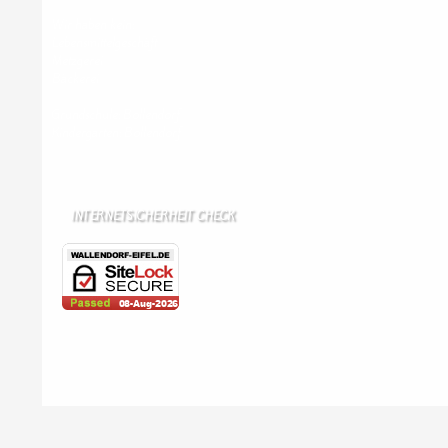
Wir haben kein:
Lebensmittelgeschäft
Metzgerei
Bäckerei
Grundschule: Bollendorf
Kindergarten: Bollendorf
INTERNETSICHERHEIT CHECK