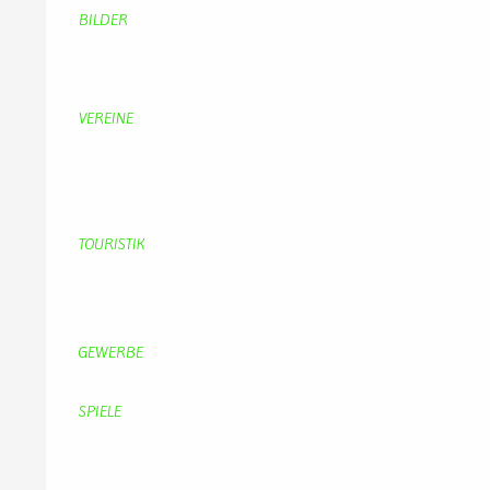
BILDER
Bildergalerie
Bilder von Bürgern
Hobbymaler
Panoramabilder
VEREINE
KV Schmetterling
Vorstand KV Schmetterling
Geschichte Schmetterling
Prinzenpaare
KV-Schmetterling News
Veranstaltungen vom KV
TOURISTIK
Gastronomie
Gästezimmer
Campingplätze
Kanuverleih
Freizeitspaß
GEWERBE
Brennereien
Schäferei Czerkus
SPIELE
Mahjongg
UpBlock
Fleur
Hexafleur