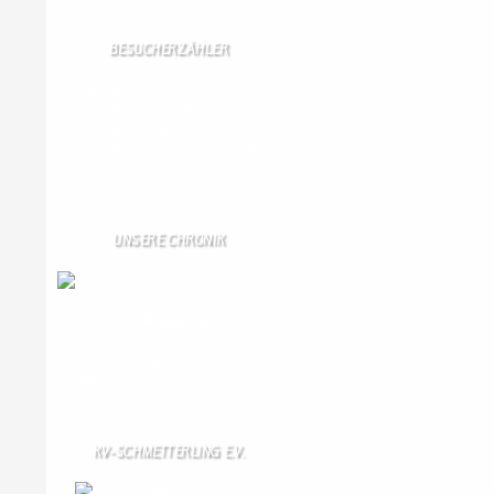
BESUCHERZÄHLER
Seitenaufrufe:
4599400
Seitenaufrufe heute:
551
Seitenaufrufe gestern:
1114
Seitenaufrufe letzte
10835
Woche:
UNSERE CHRONIK
Die Wallendorfer Chronik als
Geschenk für
Weihnachten.
Über unser Kontaktfomular jederzeit
zu bestellen.
KV-SCHMETTERLING E.V.