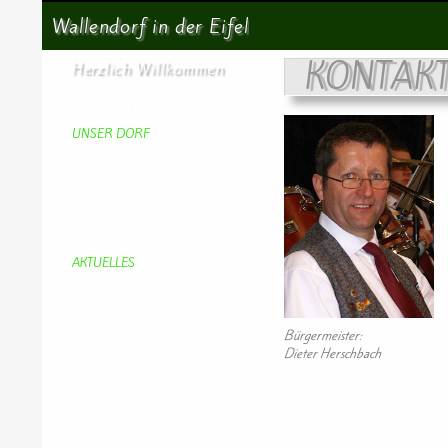
Suchen
Wallendorf in der Eifel
KONTAK
Herzlich Willkommen
Startseite
UNSER DORF
Unser Dorf
Gemeinderat
Dorfgeschichte
Kirche
Chronik
Feuerwehr
Bürgerhaus
AKTUELLES
Aktuelles
Geburtstage
Bürgerhaus
Vereine
Bürgermeister:
Aktuelles Feuerwehr
Dieter Herschbach
Kirche
Dorfgeschehen
Impressionen
Rund ums Dorf
Von Bürgern
Aktuelles Chronik
Computer + Technik