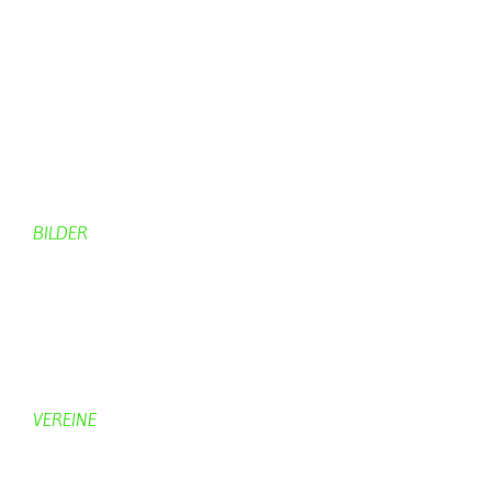
Kirche
Dorfgeschehen
Impressionen
Rund ums Dorf
Von Bürgern
Aktuelles Chronik
Computer + Technik
BILDER
Bildergalerie
Bilder von Bürgern
Hobbymaler
Panoramabilder
VEREINE
KV Schmetterling
Vorstand KV Schmetterling