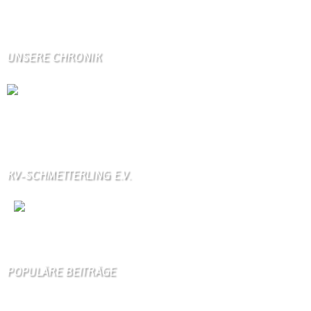
Seitenaufrufe letzte Woche:
10501
UNSERE CHRONIK
Die Wallendorfer Chronik als Geschenk für
Weihnachten.
Über unser Kontaktfomular jederzeit zu bestellen.
KV-SCHMETTERLING E.V.
Wir
sind auch auf Facebook
POPULÄRE BEITRÄGE
Die 10 am meisten besuchten Seiten der letzten 7 Tage: