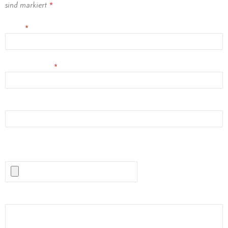
sind markiert
*
Name
*
E-Mail-Adresse
*
Website
(Erlaubte Dateitypen:
JPG, PNG, GIF, MP3
) maximale Dateigröße:
1MB.
Kommentar