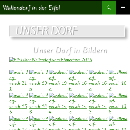
Suchen
Wallendorf in der Eifel
SPRINGE ZUM INHALT
PRIMÄR
MENÜ
UNSER DORF
Unser Dorf in Bildern