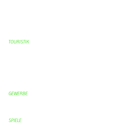
Geschichte Schmetterling
Prinzenpaare
KV-Schmetterling News
Veranstaltungen vom KV
TOURISTIK
Gastronomie
Gästezimmer
Campingplätze
Kanuverleih
Freizeitspaß
GEWERBE
Brennereien
Schäferei Czerkus
SPIELE