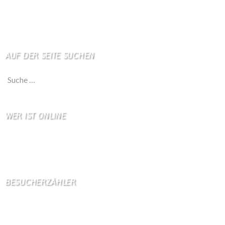
Impressum
Haftungsausschluß
AUF DER SEITE SUCHEN
Suche nach:
WER IST ONLINE
10 Besucher online
4 Gäste,
6 Bots,
0 Mitglied(er)
BESUCHERZÄHLER
Seitenaufrufe:
4599066
Seitenaufrufe heute:
217
Seitenaufrufe gestern:
1114