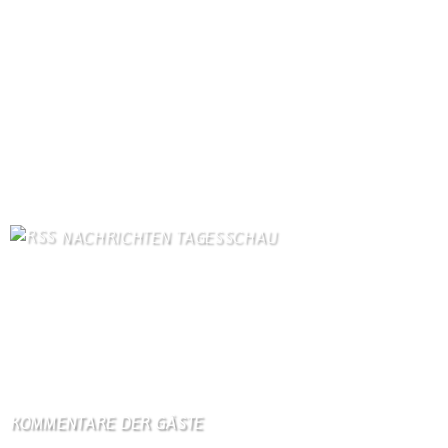
Startseite
835
Gästebuch
367
Unser Dorf
100
Schäferei Czerkus
93
Kirche
89
Kanuverleih
85
Kontakt
84
Dorfgeschichte
83
Bilder von Bürgern
75
Kontaktformular Webmaster
75
NACHRICHTEN TAGESSCHAU
US-Senat beschließt verschärfte Russland-Sanktionen
7. August 2026
Streit mit Italien über Ceuta - Spanien führt Grenzkontrollen ein
7. August 2026
KOMMENTARE DER GÄSTE