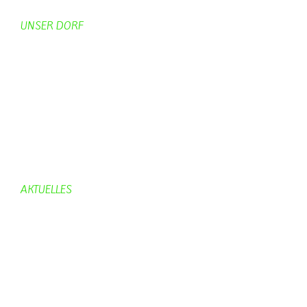
UNSER DORF
Unser Dorf
Gemeinderat
Dorfgeschichte
Kirche
Chronik
Feuerwehr
Bürgerhaus
AKTUELLES
Aktuelles
Geburtstage
Bürgerhaus
Vereine
Aktuelles Feuerwehr