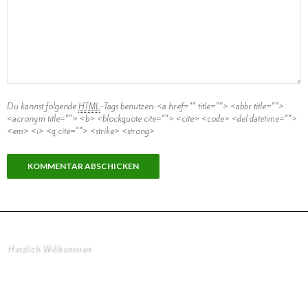
Du kannst folgende
HTML
-Tags benutzen:
<a href="" title=""> <abbr title="">
<acronym title=""> <b> <blockquote cite=""> <cite> <code> <del datetime="">
<em> <i> <q cite=""> <strike> <strong>
Herzlich Willkommen
Startseite