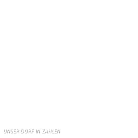
Gästebuch
Hi Ihr Lieben Ich habe …
Gästebuch
Dank Euch, Monika und W …
Gästebuch
Danke, Monika und Walte …
KV Schmetterling
Hallo liebe Schmetterli …
Gästebuch
Allen Besuchern der Hom …
Zum Gästebuch
UNSER DORF IN ZAHLEN