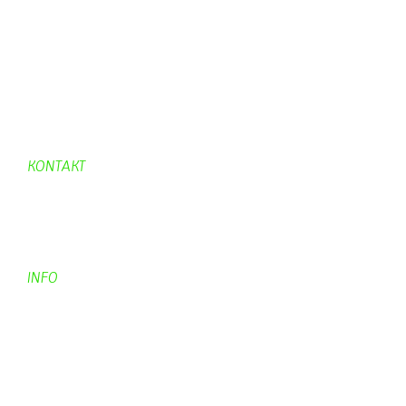
Mahjongg
UpBlock
Fleur
Hexafleur
Aufraeumen
Urwald 2
KONTAKT
Kontakt
Kontaktadressen
Gästebuch
INFO
Apotheken + Ärzte
Kino
Wetterstation
So finden Sie uns