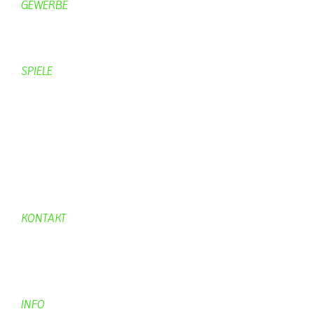
GEWERBE
Brennereien
Schäferei Czerkus
SPIELE
Mahjongg
UpBlock
Fleur
Hexafleur
Aufraeumen
Urwald 2
KONTAKT
Kontakt
Kontaktadressen
Gästebuch
INFO