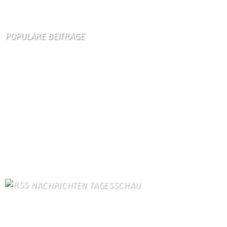
Wir
sind auch auf Facebook
POPULÄRE BEITRÄGE
Die 10 am meisten besuchten Seiten der letzten 7 Tage:
Startseite
871
Gästebuch
404
Schäferei Czerkus
105
Unser Dorf
96
Kanuverleih
90
Dorfgeschichte
85
Kontakt
83
Bilder von Bürgern
78
Gästezimmer
77
Kontaktformular Webmaster
77
NACHRICHTEN TAGESSCHAU
US-Arzneimittelbehörde lässt neuen mRNA-Impfstoff gegen
Grippe zu
6. August 2026