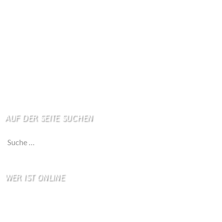
Apotheken + Ärzte
Kino
Wetterstation
So finden Sie uns
Impressum
Haftungsausschluß
AUF DER SEITE SUCHEN
Suche nach:
WER IST ONLINE
7 Besucher online
2 Gäste,
5 Bots,
0 Mitglied(er)