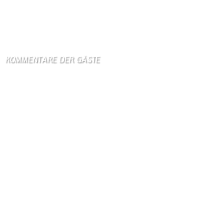
Israel klagt Siedler wegen Tötung eines Palästinensers an
6. August 2026
KOMMENTARE DER GÄSTE
Gästebuch
Hi Ihr Lieben Ich habe …
Gästebuch
Dank Euch, Monika und W …
Gästebuch
Danke, Monika und Walte …
KV Schmetterling
Hallo liebe Schmetterli …
Gästebuch