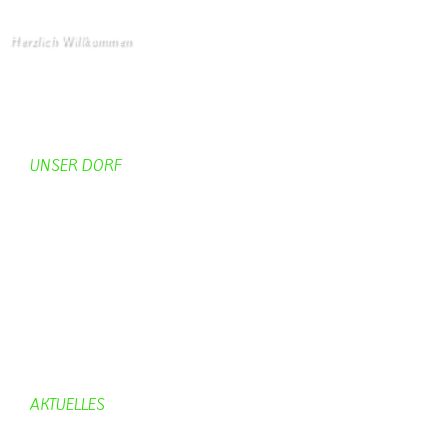
Herzlich Willkommen
Startseite
UNSER DORF
Unser Dorf
Gemeinderat
Dorfgeschichte
Kirche
Chronik
Feuerwehr
Bürgerhaus
AKTUELLES
Aktuelles