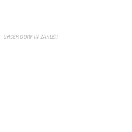
Allen Besuchern der Hom …
Zum Gästebuch
UNSER DORF IN ZAHLEN
Wallendorf
Einwohner: 380
Fläche: 8,71 km²
Kennzeichen: BIT
Höhe ü. NN: 180 m
Postleitzahl: 54675
Vorwahl: 06566
Internetanschluß:
Ab Mitte Juni 2015 (50 MBit)
Handynetze:
Ganz schwach D1
Ganz stark LuxGSM + Tango + O2