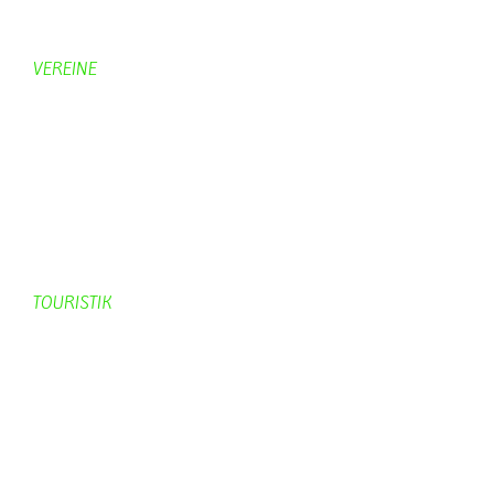
Hobbymaler
Panoramabilder
VEREINE
KV Schmetterling
Vorstand KV Schmetterling
Geschichte Schmetterling
Prinzenpaare
KV-Schmetterling News
Veranstaltungen vom KV
TOURISTIK
Gastronomie
Gästezimmer
Campingplätze
Kanuverleih
Freizeitspaß