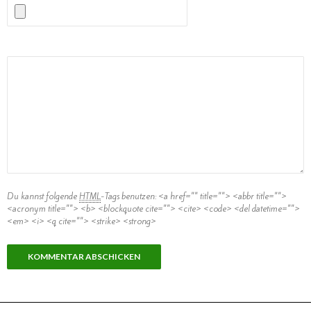
Kommentar
Du kannst folgende
HTML
-Tags benutzen:
<a href="" title=""> <abbr title="">
<acronym title=""> <b> <blockquote cite=""> <cite> <code> <del datetime="">
<em> <i> <q cite=""> <strike> <strong>