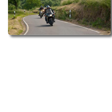
Foto: Christian Moeris
Der 97 Kilometer lange Fluss entspringt in den Ardennen (Belgien)
und fließt entlang der Grenze zwischen Deutschland und Luxemburg
bis Wallendorf (Eifelkreis Bitburg-Prüm), wo er in die Sauer mündet.
In Wallendorf angekommen lohnt es sich, das Motorrad kurz am
Campingplatz Sauer-Our abzustellen und dort am Zusammenfluss
eine erste Rast einzulegen.
Denn wer zum Beispiel in Trier startet, der hat, wenn er in Wallendorf
ankommt, bereits 50 Kilometer auf dem Tacho – Zeit für eine kurze
Pause.
Franz Wenzel verkauft in seinem Kiosk auf dem Campingplatz direkt
am Fluss kühle Getränke und Eis, was sich am Ufer mit Ausblick auf