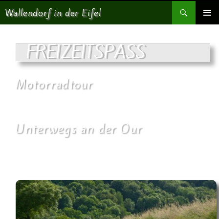
Suchen
Wallendorf in der Eifel
SPRINGE ZUM INHALT
PRIMÄR
MENÜ
FREIZEITSPASS
Motorradtour
TV 20.07.2013
Unterwegs an der Our
Die hügelige Flusslandschaft der Our mit ihren landschaftlichen Reizen
und – insbesondere im Sommer – angenehmen schattigen Tälern liegt
für Motorradfahrer aus der Region direkt vor der Haustür.