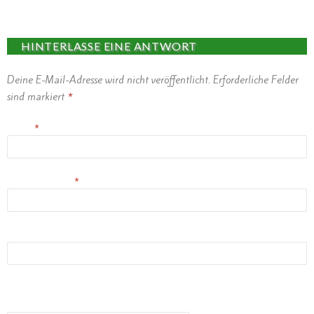
HINTERLASSE EINE ANTWORT
Deine E-Mail-Adresse wird nicht veröffentlicht.
Erforderliche Felder
sind markiert
*
Name
*
E-Mail-Adresse
*
Website
(Erlaubte Dateitypen:
JPG, PNG, GIF, MP3
) maximale Dateigröße:
1MB.