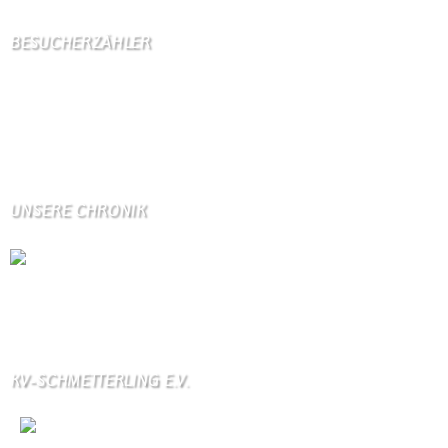
BESUCHERZÄHLER
Seitenaufrufe:
4597910
Seitenaufrufe heute:
175
Seitenaufrufe gestern:
2110
Seitenaufrufe letzte Woche:
10946
UNSERE CHRONIK
Die Wallendorfer Chronik als Geschenk für
Weihnachten.
Über unser Kontaktfomular jederzeit zu bestellen.
KV-SCHMETTERLING E.V.