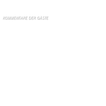
9. August 2026
KOMMENTARE DER GÄSTE
Gästebuch
Hi Ihr Lieben Ich habe …
Gästebuch
Dank Euch, Monika und W …
Gästebuch
Danke, Monika und Walte …
KV Schmetterling
Hallo liebe Schmetterli …
Gästebuch
Allen Besuchern der Hom …