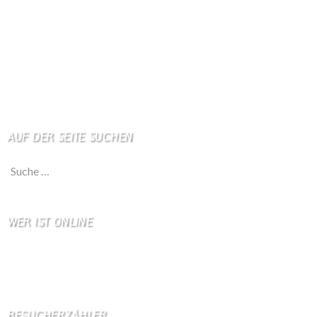
Kino
Wetterstation
So finden Sie uns
Impressum
Haftungsausschluß
AUF DER SEITE SUCHEN
Suche nach:
WER IST ONLINE
15 Besucher online
9 Gäste,
6 Bots,
0 Mitglied(er)
BESUCHERZÄHLER