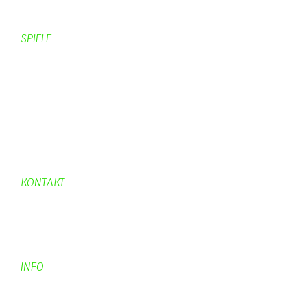
Schäferei Czerkus
SPIELE
Mahjongg
UpBlock
Fleur
Hexafleur
Aufraeumen
Urwald 2
KONTAKT
Kontakt
Kontaktadressen
Gästebuch
INFO
Apotheken + Ärzte