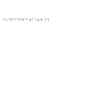
Zum Gästebuch
UNSER DORF IN ZAHLEN
Wallendorf
Einwohner: 380
Fläche: 8,71 km²
Kennzeichen: BIT
Höhe ü. NN: 180 m
Postleitzahl: 54675
Vorwahl: 06566
Internetanschluß:
Ab Mitte Juni 2015 (50 MBit)
Handynetze:
Ganz schwach D1
Ganz stark LuxGSM + Tango + O2
Wir haben kein:
Lebensmittelgeschäft
Metzgerei