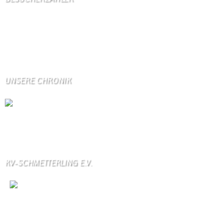
Seitenaufrufe:
4602023
Seitenaufrufe heute:
937
Seitenaufrufe gestern:
1018
Seitenaufrufe letzte Woche:
10502
UNSERE CHRONIK
Die Wallendorfer Chronik als Geschenk für
Weihnachten.
Über unser Kontaktfomular jederzeit zu bestellen.
KV-SCHMETTERLING E.V.
Wir
sind auch auf Facebook