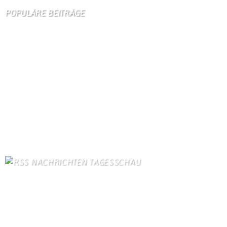
POPULÄRE BEITRÄGE
Die 10 am meisten besuchten Seiten der letzten 7 Tage:
Startseite
770
Gästebuch
292
Kirche
106
Unser Dorf
94
Schäferei Czerkus
89
Dorfgeschichte
89
Kanuverleih
74
Bilder von Bürgern
72
Gastronomie
72
Kontakt
66
NACHRICHTEN TAGESSCHAU
Selenskyj droht mit "angemessener Antwort" auf russische
Angriffe
9. August 2026
Netanjahu stellt sich erneut gegen Trumps Gaza-Plan