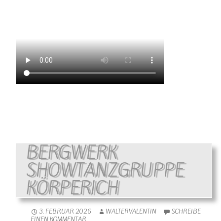
BERGWERK
SHOWTANZGRUPPE
KÖRPERICH
3. FEBRUAR 2026
WALTERVALENTIN
SCHREIBE
EINEN KOMMENTAR