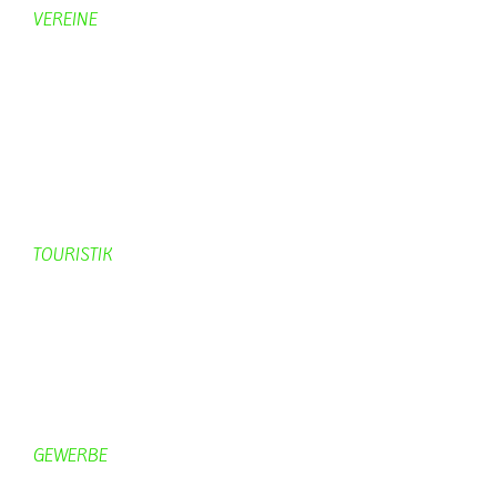
VEREINE
KV Schmetterling
Vorstand KV Schmetterling
Geschichte Schmetterling
Prinzenpaare
KV-Schmetterling News
Veranstaltungen vom KV
TOURISTIK
Gastronomie
Gästezimmer
Campingplätze
Kanuverleih
Freizeitspaß
GEWERBE
Brennereien