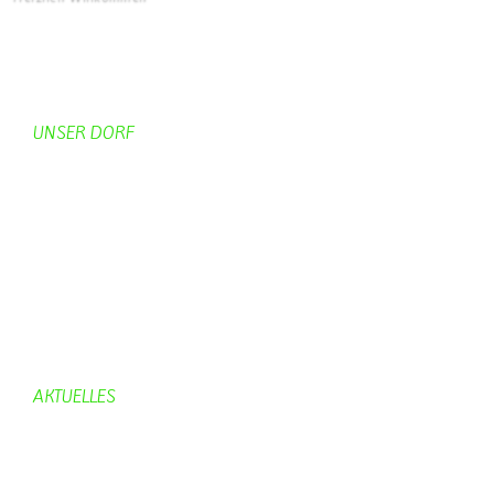
Startseite
UNSER DORF
Unser Dorf
Gemeinderat
Dorfgeschichte
Kirche
Chronik
Feuerwehr
Bürgerhaus
AKTUELLES
Aktuelles
Geburtstage