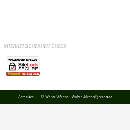
Bäckerei
Grundschule: Bollendorf
Kindergarten: Bollendorf
INTERNETSICHERHEIT CHECK
Anmelden
© Walter Valentin - Walter.Valentin@freenet.de