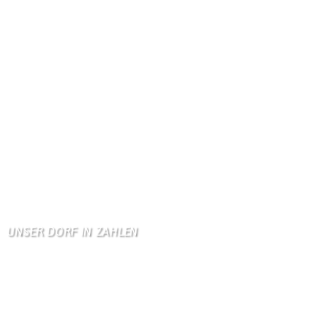
Dank Euch, Monika und W …
Gästebuch
Danke, Monika und Walte …
KV Schmetterling
Hallo liebe Schmetterli …
Gästebuch
Allen Besuchern der Hom …
Zum Gästebuch
UNSER DORF IN ZAHLEN
Wallendorf
Einwohner: 380
Fläche: 8,71 km²
Kennzeichen: BIT