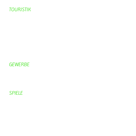
TOURISTIK
Gastronomie
Gästezimmer
Campingplätze
Kanuverleih
Freizeitspaß
GEWERBE
Brennereien
Schäferei Czerkus
SPIELE
Mahjongg
UpBlock
Fleur
Hexafleur