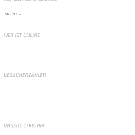
Suche nach:
WER IST ONLINE
11 Besucher online
10 Gäste,
1 Bots,
0 Mitglied(er)
BESUCHERZÄHLER
Seitenaufrufe:
4602487
Seitenaufrufe heute:
1401
Seitenaufrufe gestern:
1018
Seitenaufrufe letzte Woche:
10966
UNSERE CHRONIK