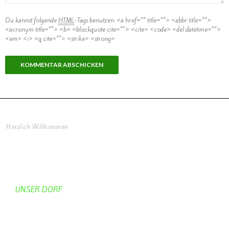
Du kannst folgende
HTML
-Tags benutzen:
<a href="" title=""> <abbr title="">
<acronym title=""> <b> <blockquote cite=""> <cite> <code> <del datetime="">
<em> <i> <q cite=""> <strike> <strong>
Herzlich Willkommen
Startseite
UNSER DORF
Unser Dorf
Gemeinderat