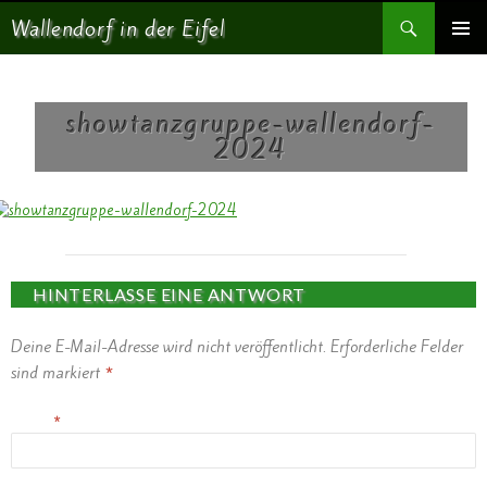
Suchen
Wallendorf in der Eifel
SPRINGE ZUM INHALT
PRIMÄR
MENÜ
showtanzgruppe-wallendorf-
2024
Vorheriges Bild
HINTERLASSE EINE ANTWORT
Deine E-Mail-Adresse wird nicht veröffentlicht.
Erforderliche Felder
sind markiert
*
Name
*