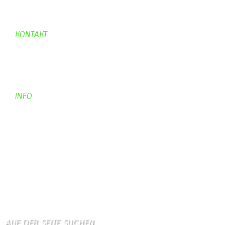
Aufraeumen
Urwald 2
KONTAKT
Kontakt
Kontaktadressen
Gästebuch
INFO
Apotheken + Ärzte
Kino
Wetterstation
So finden Sie uns
Impressum
Haftungsausschluß
AUF DER SEITE SUCHEN