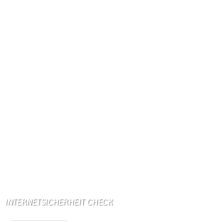
Höhe ü. NN: 180 m
Postleitzahl: 54675
Vorwahl: 06566
Internetanschluß:
Ab Mitte Juni 2015 (50 MBit)
Handynetze:
Ganz schwach D1
Ganz stark LuxGSM + Tango + O2
Wir haben kein:
Lebensmittelgeschäft
Metzgerei
Bäckerei
Grundschule: Bollendorf
Kindergarten: Bollendorf
INTERNETSICHERHEIT CHECK