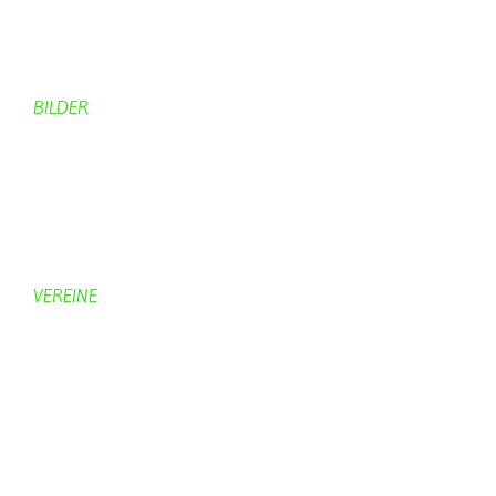
Von Bürgern
Aktuelles Chronik
Computer + Technik
BILDER
Bildergalerie
Bilder von Bürgern
Hobbymaler
Panoramabilder
VEREINE
KV Schmetterling
Vorstand KV Schmetterling
Geschichte Schmetterling
Prinzenpaare
KV-Schmetterling News
Veranstaltungen vom KV