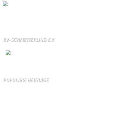
Die Wallendorfer Chronik als Geschenk für
Weihnachten.
Über unser Kontaktfomular jederzeit zu bestellen.
KV-SCHMETTERLING E.V.
Wir
sind auch auf Facebook
POPULÄRE BEITRÄGE
Die 10 am meisten besuchten Seiten der letzten 7 Tage:
Startseite
786
Gästebuch
295
Kirche
109
Unser Dorf
96
Schäferei Czerkus
90
Dorfgeschichte
90
Kanuverleih
76