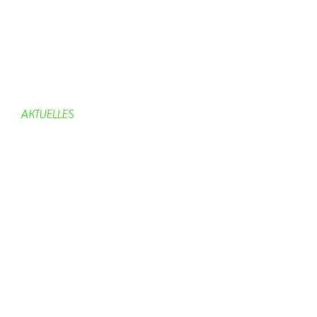
Dorfgeschichte
Kirche
Chronik
Feuerwehr
Bürgerhaus
AKTUELLES
Aktuelles
Geburtstage
Bürgerhaus
Vereine
Aktuelles Feuerwehr
Kirche
Dorfgeschehen
Impressionen
Rund ums Dorf