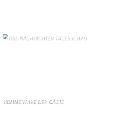
Bilder von Bürgern
76
Gastronomie
74
Kontakt
68
NACHRICHTEN TAGESSCHAU
Selenskyj droht mit "angemessener Antwort" auf russische
Angriffe
9. August 2026
Netanjahu stellt sich erneut gegen Trumps Gaza-Plan
9. August 2026
KOMMENTARE DER GÄSTE
Gästebuch
Hi Ihr Lieben Ich habe …
Gästebuch