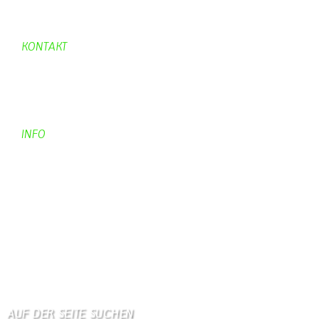
Aufraeumen
Urwald 2
KONTAKT
Kontakt
Kontaktadressen
Gästebuch
INFO
Apotheken + Ärzte
Kino
Wetterstation
So finden Sie uns
Impressum
Haftungsausschluß
AUF DER SEITE SUCHEN