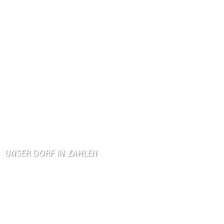
Gästebuch
Danke, Monika und Walte …
KV Schmetterling
Hallo liebe Schmetterli …
Gästebuch
Allen Besuchern der Hom …
Zum Gästebuch
UNSER DORF IN ZAHLEN
Wallendorf
Einwohner: 380
Fläche: 8,71 km²
Kennzeichen: BIT
Höhe ü. NN: 180 m