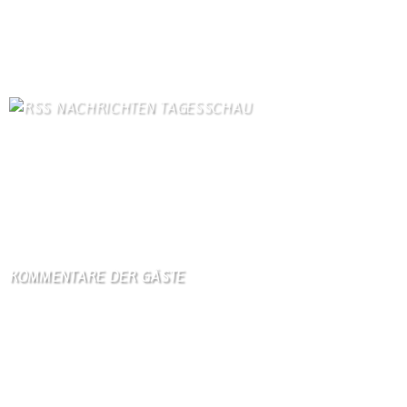
Dorfgeschichte
83
Bilder von Bürgern
75
Kontaktformular Webmaster
75
NACHRICHTEN TAGESSCHAU
US-Senat beschließt verschärfte Russland-Sanktionen
7. August 2026
Streit mit Italien über Ceuta - Spanien führt Grenzkontrollen ein
7. August 2026
KOMMENTARE DER GÄSTE
Gästebuch
Hi Ihr Lieben Ich habe …
Gästebuch
Dank Euch, Monika und W …