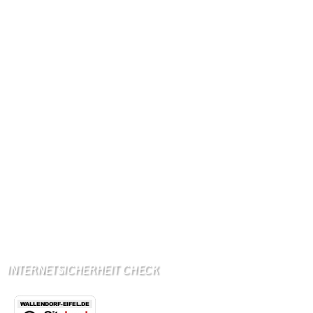
Postleitzahl: 54675
Vorwahl: 06566
Internetanschluß:
Ab Mitte Juni 2015 (50 MBit)
Handynetze:
Ganz schwach D1
Ganz stark LuxGSM + Tango + O2
Wir haben kein:
Lebensmittelgeschäft
Metzgerei
Bäckerei
Grundschule: Bollendorf
Kindergarten: Bollendorf
INTERNETSICHERHEIT CHECK