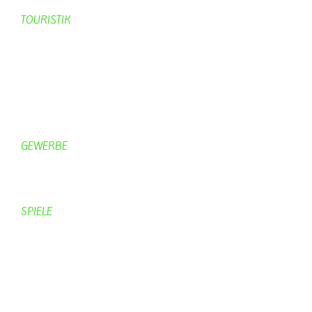
TOURISTIK
Gastronomie
Gästezimmer
Campingplätze
Kanuverleih
Freizeitspaß
GEWERBE
Brennereien
Schäferei Czerkus
SPIELE
Mahjongg
UpBlock
Fleur
Hexafleur