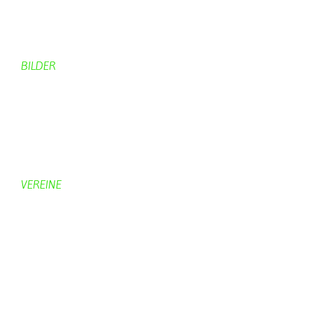
Von Bürgern
Aktuelles Chronik
Computer + Technik
BILDER
Bildergalerie
Bilder von Bürgern
Hobbymaler
Panoramabilder
VEREINE
KV Schmetterling
Vorstand KV Schmetterling
Geschichte Schmetterling
Prinzenpaare
KV-Schmetterling News
Veranstaltungen vom KV