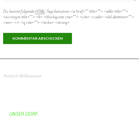
Du kannst folgende
HTML
-Tags benutzen:
<a href="" title=""> <abbr title="">
<acronym title=""> <b> <blockquote cite=""> <cite> <code> <del datetime="">
<em> <i> <q cite=""> <strike> <strong>
Herzlich Willkommen
Startseite
UNSER DORF
Unser Dorf
Gemeinderat