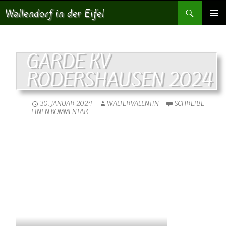
Suchen
Wallendorf in der Eifel
SPRINGE ZUM INHALT
PRIMÄR
MENÜ
GARDE KV
RODERSHAUSEN 2024
30. JANUAR 2024
WALTERVALENTIN
SCHREIBE
EINEN KOMMENTAR