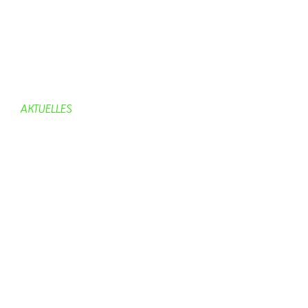
Dorfgeschichte
Kirche
Chronik
Feuerwehr
Bürgerhaus
AKTUELLES
Aktuelles
Geburtstage
Bürgerhaus
Vereine
Aktuelles Feuerwehr
Kirche
Dorfgeschehen
Impressionen
Rund ums Dorf