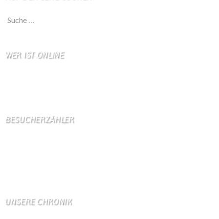
Suche nach:
WER IST ONLINE
9 Besucher online
5 Gäste,
4 Bots,
0 Mitglied(er)
BESUCHERZÄHLER
Seitenaufrufe:
4599082
Seitenaufrufe heute:
233
Seitenaufrufe gestern:
1114
Seitenaufrufe letzte Woche:
10517
UNSERE CHRONIK