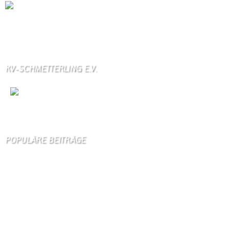
Die Wallendorfer Chronik als Geschenk für
Weihnachten.
Über unser Kontaktfomular jederzeit zu bestellen.
KV-SCHMETTERLING E.V.
Wir
sind auch auf Facebook
POPULÄRE BEITRÄGE
Die 10 am meisten besuchten Seiten der letzten 7 Tage:
Startseite
838
Gästebuch
368
Unser Dorf
100
Schäferei Czerkus
93
Kirche
89
Kanuverleih
85
Kontakt
84