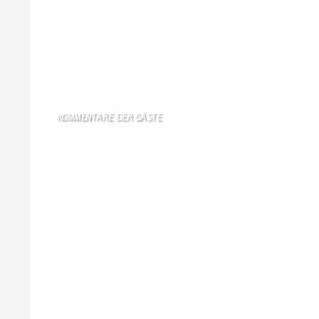
Marcinelle veränderte Europa
8. August 2026
Rotes Meer: Wie die Huthi den
Iran-Krieg verändern
8. August 2026
KOMMENTARE DER GÄSTE
Gästebuch
Hi Ihr Lieben Ich habe …
Gästebuch
Dank Euch, Monika und W …
Gästebuch
Danke, Monika und Walte …
KV Schmetterling
Hallo liebe Schmetterli …