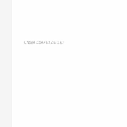
Gästebuch
Allen Besuchern der Hom …
Zum Gästebuch
UNSER DORF IN ZAHLEN
Wallendorf
Einwohner: 380
Fläche: 8,71 km²
Kennzeichen: BIT
Höhe ü. NN: 180 m
Postleitzahl: 54675
Vorwahl: 06566
Internetanschluß:
Ab Mitte Juni 2015 (50 MBit)
Handynetze:
Ganz schwach D1
Ganz stark LuxGSM + Tango + O2