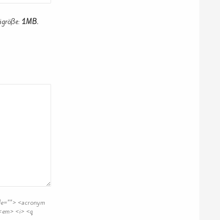
igröße:
1MB.
itle=""> <acronym
 <em> <i> <q