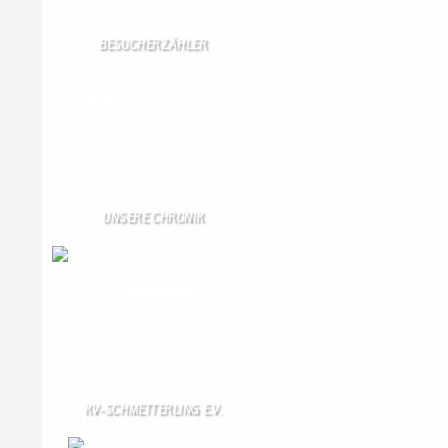
BESUCHERZÄHLER
Seitenaufrufe:
4599872
Seitenaufrufe heute:
1023
Seitenaufrufe gestern:
1114
Seitenaufrufe letzte
11307
Woche:
UNSERE CHRONIK
Die Wallendorfer Chronik als
Geschenk für
Weihnachten.
Über unser Kontaktfomular jederzeit
zu bestellen.
KV-SCHMETTERLING E.V.