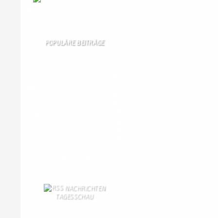
Wir
sind auch auf Facebook
POPULÄRE BEITRÄGE
Die 10 am meisten besuchten Seiten der
letzten 7 Tage:
Startseite
892
Gästebuch
379
Unser Dorf
104
Kirche
101
Schäferei Czerkus
98
Kontakt
88
Dorfgeschichte
87
Kanuverleih
87
Bilder von Bürgern
81
Kontaktformular Webmaster
77
NACHRICHTEN
TAGESSCHAU
Vor 70 Jahren: Das Unglück von