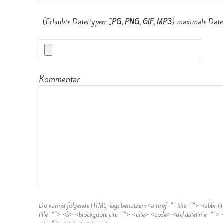
(Erlaubte Dateitypen:
JPG, PNG, GIF, MP3
) maximale Date
Kommentar
Du kannst folgende
HTML
-Tags benutzen:
<a href="" title=""> <abbr t
title=""> <b> <blockquote cite=""> <cite> <code> <del datetime="">