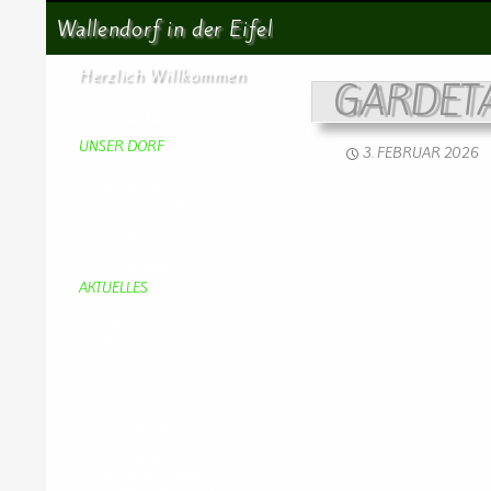
Suchen
Wallendorf in der Eifel
Herzlich Willkommen
GARDET
Startseite
UNSER DORF
3. FEBRUAR 2026
Unser Dorf
Gemeinderat
Dorfgeschichte
Kirche
Chronik
Feuerwehr
Bürgerhaus
AKTUELLES
Aktuelles
Geburtstage
Bürgerhaus
Vereine
Aktuelles Feuerwehr
Kirche
Dorfgeschehen
Impressionen
Rund ums Dorf
Von Bürgern
Aktuelles Chronik
Computer + Technik