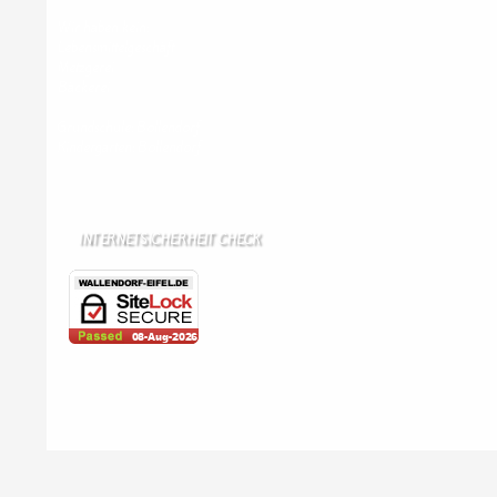
Wir haben kein:
Lebensmittelgeschäft
Metzgerei
Bäckerei
Grundschule: Bollendorf
Kindergarten: Bollendorf
INTERNETSICHERHEIT CHECK