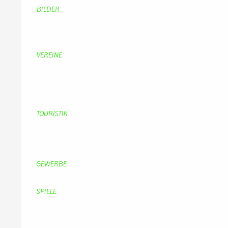
BILDER
Bildergalerie
Bilder von Bürgern
Hobbymaler
Panoramabilder
VEREINE
KV Schmetterling
Vorstand KV Schmetterling
Geschichte Schmetterling
Prinzenpaare
KV-Schmetterling News
Veranstaltungen vom KV
TOURISTIK
Gastronomie
Gästezimmer
Campingplätze
Kanuverleih
Freizeitspaß
GEWERBE
Brennereien
Schäferei Czerkus
SPIELE
Mahjongg
UpBlock
Fleur
Hexafleur