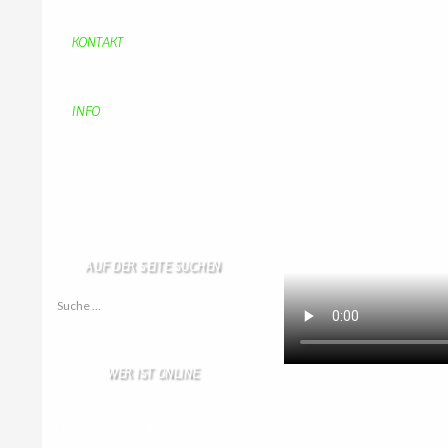
Aufraeumen
Urwald 2
KONTAKT
Kontakt
Kontaktadressen
Gästebuch
INFO
Apotheken + Ärzte
Kino
Wetterstation
So finden Sie uns
Impressum
Haftungsausschluß
AUF DER SEITE SUCHEN
Suche nach:
WER IST ONLINE
4 Besucher online
1 Gäste,
3 Bots,
0 Mitglied(er)