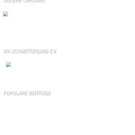
UNSERE CHRONIK
Die Wallendorfer Chronik als Geschenk für
Weihnachten.
Über unser Kontaktfomular jederzeit zu bestellen.
KV-SCHMETTERLING E.V.
Wir
sind auch auf Facebook
POPULÄRE BEITRÄGE
Die 10 am meisten besuchten Seiten der letzten 7 Tage:
Startseite
859
Gästebuch
374
Unser Dorf
102
Schäferei Czerkus
96
Kirche
90