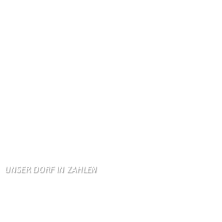
Gästebuch
Dank Euch, Monika und W …
Gästebuch
Danke, Monika und Walte …
KV Schmetterling
Hallo liebe Schmetterli …
Gästebuch
Allen Besuchern der Hom …
Zum Gästebuch
UNSER DORF IN ZAHLEN
Wallendorf
Einwohner: 380
Fläche: 8,71 km²