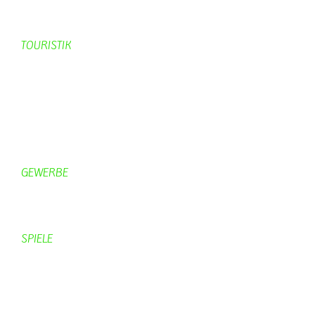
KV-Schmetterling News
Veranstaltungen vom KV
TOURISTIK
Gastronomie
Gästezimmer
Campingplätze
Kanuverleih
Freizeitspaß
GEWERBE
Brennereien
Schäferei Czerkus
SPIELE
Mahjongg
UpBlock
Fleur