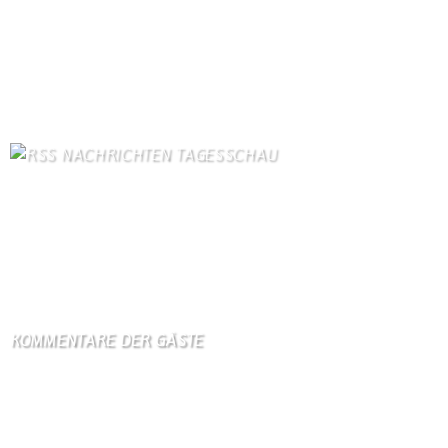
Kanuverleih
85
Dorfgeschichte
84
Kontakt
84
Kontaktformular Webmaster
76
Bilder von Bürgern
75
NACHRICHTEN TAGESSCHAU
US-Senat beschließt verschärfte Russland-Sanktionen
7. August 2026
Streit mit Italien über Ceuta - Spanien führt Grenzkontrollen ein
7. August 2026
KOMMENTARE DER GÄSTE
Gästebuch
Hi Ihr Lieben Ich habe …