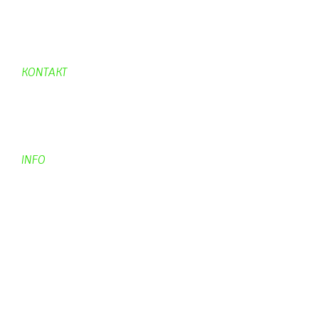
Hexafleur
Aufraeumen
Urwald 2
KONTAKT
Kontakt
Kontaktadressen
Gästebuch
INFO
Apotheken + Ärzte
Kino
Wetterstation
So finden Sie uns
Impressum
Haftungsausschluß