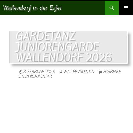
Suchen
Wallendorf in der Eifel
SPRINGE ZUM INHALT
PRIMÄR
MENÜ
GARDETANZ
JUNIORENGARDE
WALLENDORF 2026
3. FEBRUAR 2026
WALTERVALENTIN
SCHREIBE
EINEN KOMMENTAR