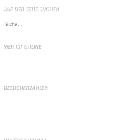
AUF DER SEITE SUCHEN
Suche nach:
WER IST ONLINE
1 Besucher online
0 Gäste,
1 Bots,
0 Mitglied(er)
BESUCHERZÄHLER
Seitenaufrufe:
4599299
Seitenaufrufe heute:
450
Seitenaufrufe gestern:
1114
Seitenaufrufe letzte Woche:
10734