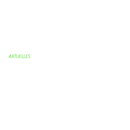
Gemeinderat
Dorfgeschichte
Kirche
Chronik
Feuerwehr
Bürgerhaus
AKTUELLES
Aktuelles
Geburtstage
Bürgerhaus
Vereine
Aktuelles Feuerwehr
Kirche
Dorfgeschehen
Impressionen