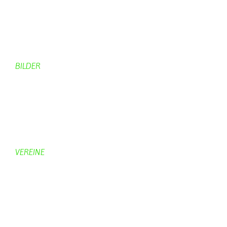
Rund ums Dorf
Von Bürgern
Aktuelles Chronik
Computer + Technik
BILDER
Bildergalerie
Bilder von Bürgern
Hobbymaler
Panoramabilder
VEREINE
KV Schmetterling
Vorstand KV Schmetterling
Geschichte Schmetterling
Prinzenpaare