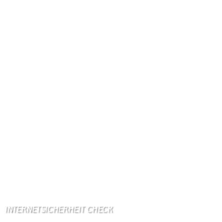
Kennzeichen: BIT
Höhe ü. NN: 180 m
Postleitzahl: 54675
Vorwahl: 06566
Internetanschluß:
Ab Mitte Juni 2015 (50 MBit)
Handynetze:
Ganz schwach D1
Ganz stark LuxGSM + Tango + O2
Wir haben kein:
Lebensmittelgeschäft
Metzgerei
Bäckerei
Grundschule: Bollendorf
Kindergarten: Bollendorf
INTERNETSICHERHEIT CHECK