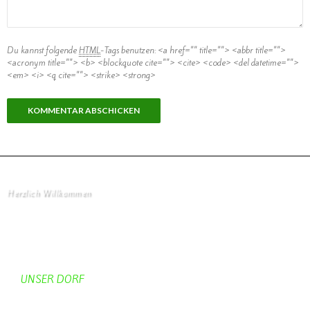
Du kannst folgende
HTML
-Tags benutzen:
<a href="" title=""> <abbr title="">
<acronym title=""> <b> <blockquote cite=""> <cite> <code> <del datetime="">
<em> <i> <q cite=""> <strike> <strong>
Herzlich Willkommen
Startseite
UNSER DORF
Unser Dorf