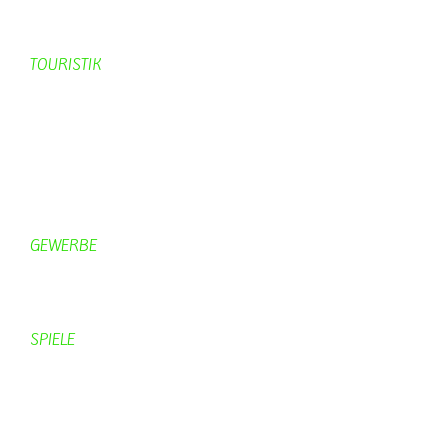
KV-Schmetterling News
Veranstaltungen vom KV
TOURISTIK
Gastronomie
Gästezimmer
Campingplätze
Kanuverleih
Freizeitspaß
GEWERBE
Brennereien
Schäferei Czerkus
SPIELE
Mahjongg
UpBlock
Fleur