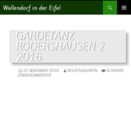
Suchen
Wallendorf in der Eifel
SPRINGE ZUM INHALT
PRIMÄR
MENÜ
GARDETANZ
RODERSHAUSEN 2
2016
21. NOVEMBER 2016
WALTERVALENTIN
SCHREIBE
EINEN KOMMENTAR