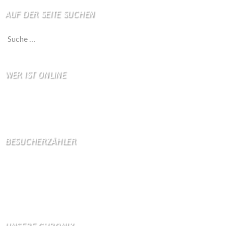
AUF DER SEITE SUCHEN
Suche nach:
WER IST ONLINE
9 Besucher online
6 Gäste,
3 Bots,
0 Mitglied(er)
BESUCHERZÄHLER
Seitenaufrufe:
4600079
Seitenaufrufe heute:
11
Seitenaufrufe gestern:
1219
Seitenaufrufe letzte Woche:
9915