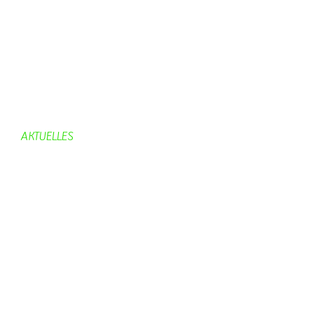
Gemeinderat
Dorfgeschichte
Kirche
Chronik
Feuerwehr
Bürgerhaus
AKTUELLES
Aktuelles
Geburtstage
Bürgerhaus
Vereine
Aktuelles Feuerwehr
Kirche
Dorfgeschehen
Impressionen