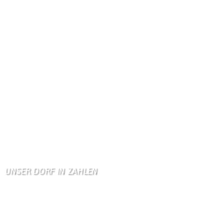
Gästebuch
Dank Euch, Monika und W …
Gästebuch
Danke, Monika und Walte …
KV Schmetterling
Hallo liebe Schmetterli …
Gästebuch
Allen Besuchern der Hom …
Zum Gästebuch
UNSER DORF IN ZAHLEN
Wallendorf
Einwohner: 380
Fläche: 8,71 km²