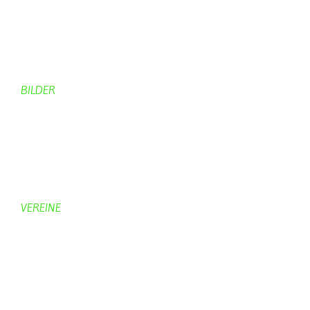
Rund ums Dorf
Von Bürgern
Aktuelles Chronik
Computer + Technik
BILDER
Bildergalerie
Bilder von Bürgern
Hobbymaler
Panoramabilder
VEREINE
KV Schmetterling
Vorstand KV Schmetterling
Geschichte Schmetterling
Prinzenpaare