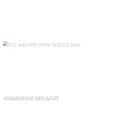
Dorfgeschichte
82
Kontakt
71
Kanuverleih
69
Bilder von Bürgern
65
Kontaktformular Webmaster
63
NACHRICHTEN TAGESSCHAU
Mutmaßlich ukrainische Drohne explodiert in Bulgarien
8. August 2026
Orban-Kritiker Baka soll Ungarns neuer Präsident werden
8. August 2026
KOMMENTARE DER GÄSTE
Gästebuch
Hi Ihr Lieben Ich habe …