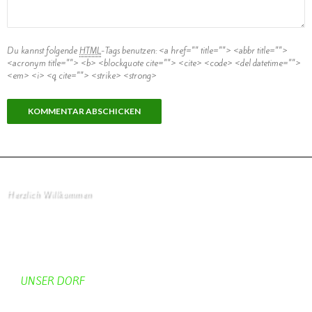
Du kannst folgende
HTML
-Tags benutzen:
<a href="" title=""> <abbr title="">
<acronym title=""> <b> <blockquote cite=""> <cite> <code> <del datetime="">
<em> <i> <q cite=""> <strike> <strong>
Herzlich Willkommen
Startseite
UNSER DORF
Unser Dorf