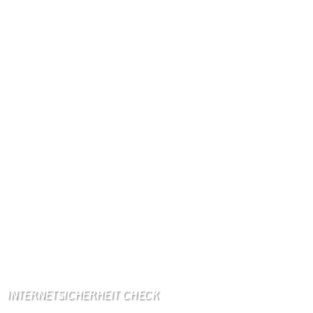
Kennzeichen: BIT
Höhe ü. NN: 180 m
Postleitzahl: 54675
Vorwahl: 06566
Internetanschluß:
Ab Mitte Juni 2015 (50 MBit)
Handynetze:
Ganz schwach D1
Ganz stark LuxGSM + Tango + O2
Wir haben kein:
Lebensmittelgeschäft
Metzgerei
Bäckerei
Grundschule: Bollendorf
Kindergarten: Bollendorf
INTERNETSICHERHEIT CHECK