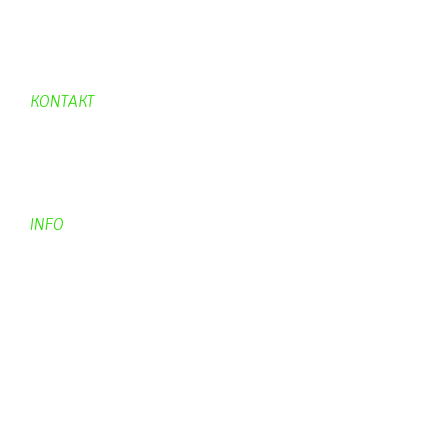
Hexafleur
Aufraeumen
Urwald 2
KONTAKT
Kontakt
Kontaktadressen
Gästebuch
INFO
Apotheken + Ärzte
Kino
Wetterstation
So finden Sie uns
Impressum
Haftungsausschluß