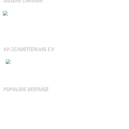
UNSERE CHRONIK
Die Wallendorfer Chronik als Geschenk für
Weihnachten.
Über unser Kontaktfomular jederzeit zu bestellen.
KV-SCHMETTERLING E.V.
Wir
sind auch auf Facebook
POPULÄRE BEITRÄGE
Die 10 am meisten besuchten Seiten der letzten 7 Tage:
Startseite
773
Gästebuch
325
Kirche
96
Schäferei Czerkus
85
Unser Dorf
83