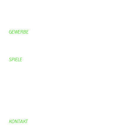
Campingplätze
Kanuverleih
Freizeitspaß
GEWERBE
Brennereien
Schäferei Czerkus
SPIELE
Mahjongg
UpBlock
Fleur
Hexafleur
Aufraeumen
Urwald 2
KONTAKT
Kontakt