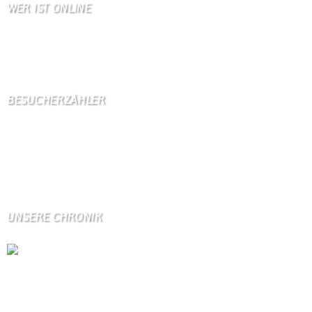
WER IST ONLINE
2 Besucher online
1 Gäste,
1 Bots,
0 Mitglied(er)
BESUCHERZÄHLER
Seitenaufrufe:
4597270
Seitenaufrufe heute:
1645
Seitenaufrufe gestern:
1466
Seitenaufrufe letzte Woche:
11654
UNSERE CHRONIK
Die Wallendorfer Chronik als Geschenk für
Weihnachten.
Über unser Kontaktfomular jederzeit zu bestellen.