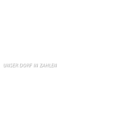
KV Schmetterling
Hallo liebe Schmetterli …
Gästebuch
Allen Besuchern der Hom …
Zum Gästebuch
UNSER DORF IN ZAHLEN
Wallendorf
Einwohner: 380
Fläche: 8,71 km²
Kennzeichen: BIT
Höhe ü. NN: 180 m
Postleitzahl: 54675
Vorwahl: 06566
Internetanschluß: