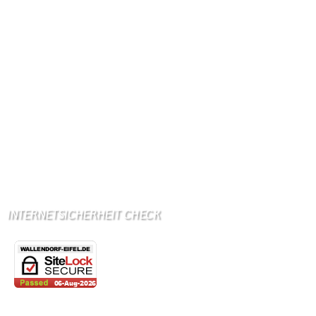
Ab Mitte Juni 2015 (50 MBit)
Handynetze:
Ganz schwach D1
Ganz stark LuxGSM + Tango + O2
Wir haben kein:
Lebensmittelgeschäft
Metzgerei
Bäckerei
Grundschule: Bollendorf
Kindergarten: Bollendorf
INTERNETSICHERHEIT CHECK