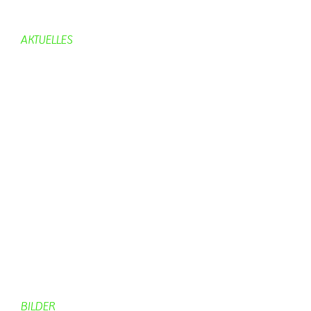
Bürgerhaus
AKTUELLES
Aktuelles
Geburtstage
Bürgerhaus
Vereine
Aktuelles Feuerwehr
Kirche
Dorfgeschehen
Impressionen
Rund ums Dorf
Von Bürgern
Aktuelles Chronik
Computer + Technik
BILDER