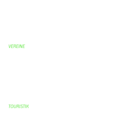
Bildergalerie
Bilder von Bürgern
Hobbymaler
Panoramabilder
VEREINE
KV Schmetterling
Vorstand KV Schmetterling
Geschichte Schmetterling
Prinzenpaare
KV-Schmetterling News
Veranstaltungen vom KV
TOURISTIK
Gastronomie
Gästezimmer