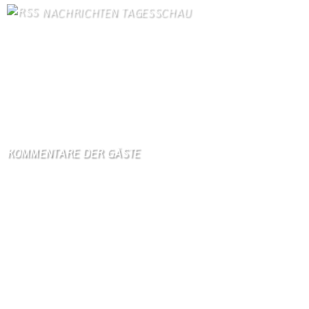
NACHRICHTEN TAGESSCHAU
Israel bestätigt Tod zweier Soldaten im Libanon
6. August 2026
Iran und Oman einigen sich auf neue Route durch Straße von
Hormus
6. August 2026
KOMMENTARE DER GÄSTE
Gästebuch
Hi Ihr Lieben Ich habe …
Gästebuch
Dank Euch, Monika und W …
Gästebuch
Danke, Monika und Walte …