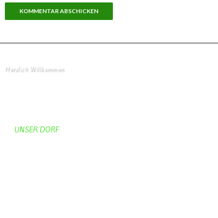
Herzlich Willkommen
Startseite
UNSER DORF
Unser Dorf
Gemeinderat
Dorfgeschichte
Kirche
Chronik
Feuerwehr