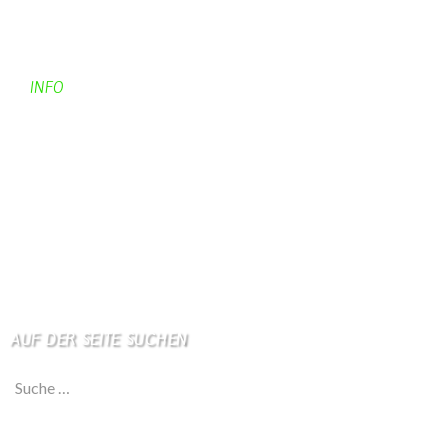
Kontaktadressen
Gästebuch
INFO
Apotheken + Ärzte
Kino
Wetterstation
So finden Sie uns
Impressum
Haftungsausschluß
AUF DER SEITE SUCHEN
Suche nach: