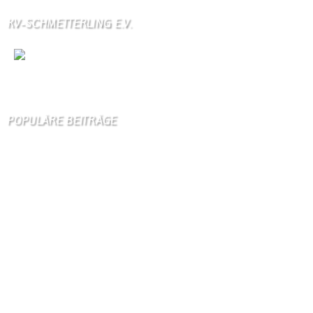
KV-SCHMETTERLING E.V.
Wir
sind auch auf Facebook
POPULÄRE BEITRÄGE
Die 10 am meisten besuchten Seiten der letzten 7 Tage:
Startseite
924
Gästebuch
403
Schäferei Czerkus
117
Kanuverleih
110
Unser Dorf
97
Dorfgeschichte
95
Bilder von Bürgern
93
Kontakt
92
Gästezimmer
87
Kontaktformular Webmaster
87