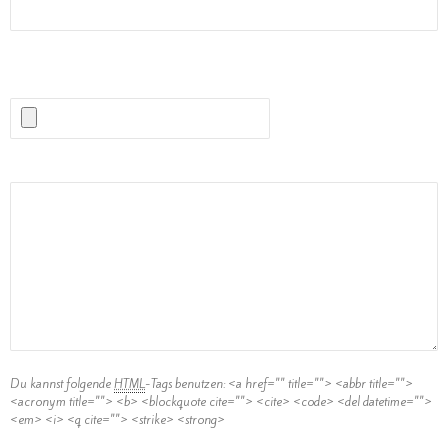
(Erlaubte Dateitypen:
JPG, PNG, GIF, MP3
) maximale Dateigröße:
1MB.
Kommentar
Du kannst folgende
HTML
-Tags benutzen:
<a href="" title=""> <abbr title="">
<acronym title=""> <b> <blockquote cite=""> <cite> <code> <del datetime="">
<em> <i> <q cite=""> <strike> <strong>