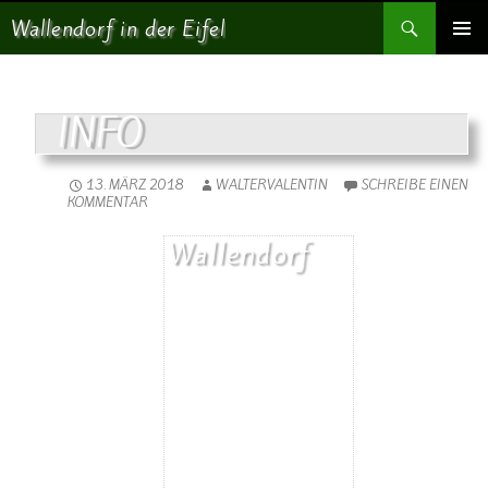
Suchen
Wallendorf in der Eifel
SPRINGE ZUM INHALT
PRIMÄR
MENÜ
INFO
13. MÄRZ 2018
WALTERVALENTIN
SCHREIBE EINEN
KOMMENTAR
Wallendorf
Einwohner: 380
Fläche: 8,71 km²
Kennzeichen: BIT
Höhe ü. NN: 180 m