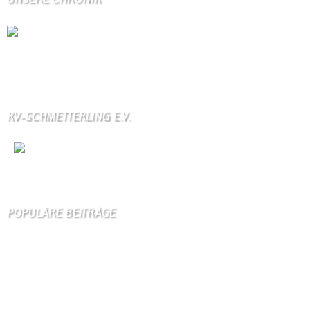
Die Wallendorfer Chronik als Geschenk für
Weihnachten.
Über unser Kontaktfomular jederzeit zu bestellen.
KV-SCHMETTERLING E.V.
Wir
sind auch auf Facebook
POPULÄRE BEITRÄGE
Die 10 am meisten besuchten Seiten der letzten 7 Tage:
Startseite
858
Gästebuch
397
Schäferei Czerkus
104
Unser Dorf
95
Kanuverleih
90