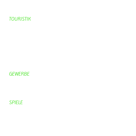
KV-Schmetterling News
Veranstaltungen vom KV
TOURISTIK
Gastronomie
Gästezimmer
Campingplätze
Kanuverleih
Freizeitspaß
GEWERBE
Brennereien
Schäferei Czerkus
SPIELE
Mahjongg
UpBlock
Fleur