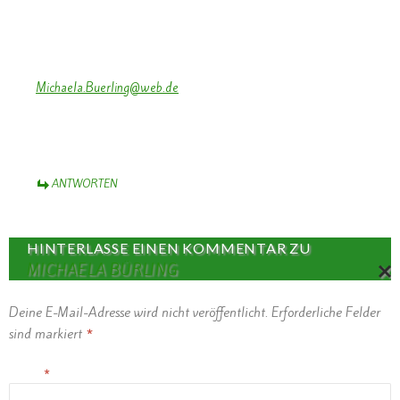
wir möchten dieses Jahr wieder als Fußgruppe an eurem Umzug
Rosenmontag teilnehmen.
Habt ihr da irgendein Anmeldeformular oder bei wem kann ich
mich da melden ?
Bitte um kurze Antwort:
Michaela.Buerling@web.de
Liebe Grüße aus Bollendorf
Michaela Bürling
ANTWORTEN
HINTERLASSE EINEN KOMMENTAR ZU
MICHAELA BÜRLING
ANT
Deine E-Mail-Adresse wird nicht veröffentlicht.
Erforderliche Felder
ABB
sind markiert
*
Name
*