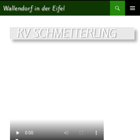
Suchen
Wallendorf in der Eifel
SPRINGE ZUM INHALT
PRIMÄR
MENÜ
KV SCHMETTERLING
Bitte zum Blättern über die Bilder wischen