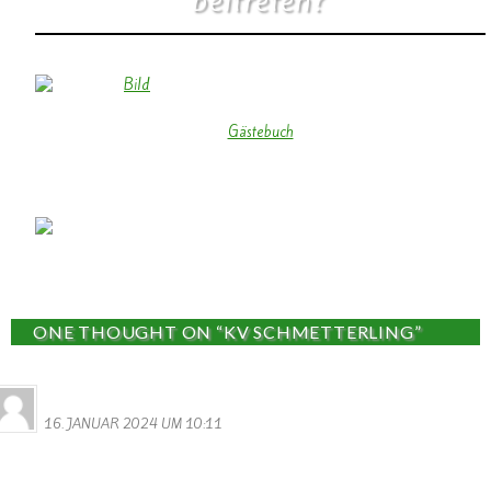
beitreten?
Gästebuch
ONE THOUGHT ON “KV SCHMETTERLING”
Michaela Bürling
16. JANUAR 2024 UM 10:11
Hallo liebe Schmetterlinge,