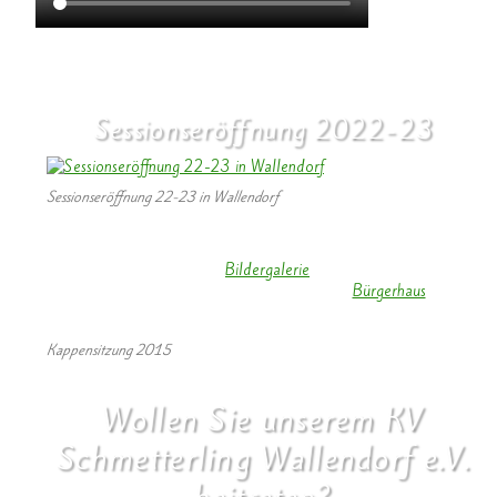
Der Elferat tanzt ( Kappensitzung 2015 )
Sessionseröffnung 2022-23
Sessionseröffnung 22-23 in Wallendorf
Die Karnevalssession in Wallendorf ist eröffnet. Prinz Daniel 1. und
Prinzessin Anne 1. starteten in die neue Session.
Die Fotos findet Ihr in der
Bildergalerie
. Videos der Tanzgruppen
findet Ihr auf unserer Homepage unter
Bürgerhaus
.
Kappensitzung 2015
Wollen Sie unserem KV
Schmetterling Wallendorf e.V.