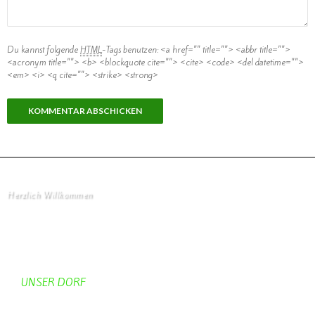
Du kannst folgende
HTML
-Tags benutzen:
<a href="" title=""> <abbr title="">
<acronym title=""> <b> <blockquote cite=""> <cite> <code> <del datetime="">
<em> <i> <q cite=""> <strike> <strong>
Herzlich Willkommen
Startseite
UNSER DORF
Unser Dorf