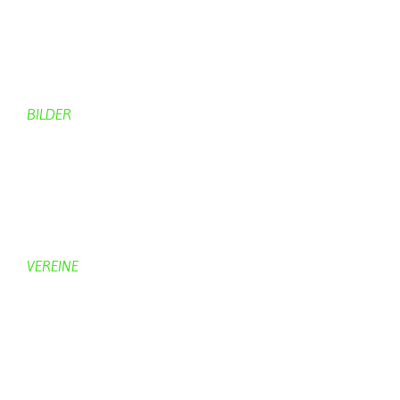
Rund ums Dorf
Von Bürgern
Aktuelles Chronik
Computer + Technik
BILDER
Bildergalerie
Bilder von Bürgern
Hobbymaler
Panoramabilder
VEREINE
KV Schmetterling
Vorstand KV Schmetterling
Geschichte Schmetterling
Prinzenpaare