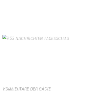
Dorfgeschichte
85
Kontakt
82
Bilder von Bürgern
78
Gästezimmer
77
Kontaktformular Webmaster
77
NACHRICHTEN TAGESSCHAU
US-Arzneimittelbehörde lässt neuen mRNA-Impfstoff gegen
Grippe zu
6. August 2026
Israel klagt Siedler wegen Tötung eines Palästinensers an
6. August 2026
KOMMENTARE DER GÄSTE
Gästebuch
Hi Ihr Lieben Ich habe …