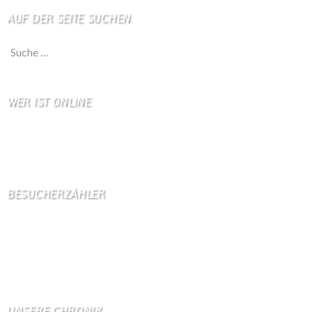
AUF DER SEITE SUCHEN
Suche nach:
WER IST ONLINE
3 Besucher online
2 Gäste,
1 Bots,
0 Mitglied(er)
BESUCHERZÄHLER
Seitenaufrufe:
4597808
Seitenaufrufe heute:
73
Seitenaufrufe gestern:
2110
Seitenaufrufe letzte Woche:
10844
UNSERE CHRONIK