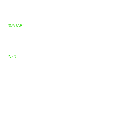
Hexafleur
Aufraeumen
Urwald 2
KONTAKT
Kontakt
Kontaktadressen
Gästebuch
INFO
Apotheken + Ärzte
Kino
Wetterstation
So finden Sie uns
Impressum
Haftungsausschluß