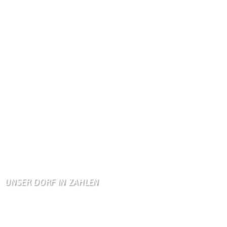
Gästebuch
Dank Euch, Monika und W …
Gästebuch
Danke, Monika und Walte …
KV Schmetterling
Hallo liebe Schmetterli …
Gästebuch
Allen Besuchern der Hom …
Zum Gästebuch
UNSER DORF IN ZAHLEN
Wallendorf
Einwohner: 380