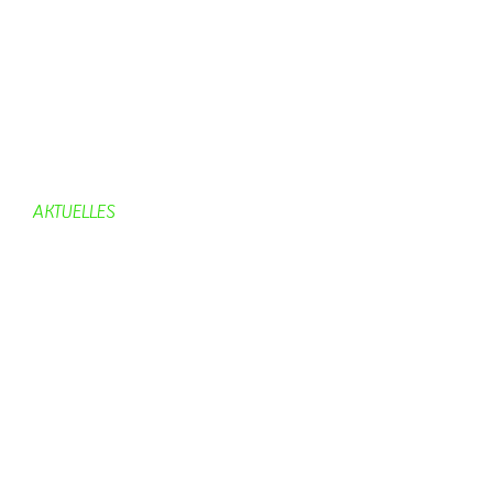
Gemeinderat
Dorfgeschichte
Kirche
Chronik
Feuerwehr
Bürgerhaus
AKTUELLES
Aktuelles
Geburtstage
Bürgerhaus
Vereine
Aktuelles Feuerwehr
Kirche
Dorfgeschehen
Impressionen