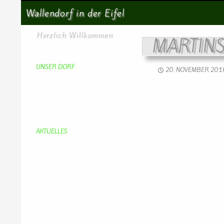
Suchen
Wallendorf in der Eifel
Herzlich Willkommen
MARTIN
Startseite
UNSER DORF
20. NOVEMBER 201
Unser Dorf
Gemeinderat
Dorfgeschichte
Kirche
Chronik
Feuerwehr
Bürgerhaus
AKTUELLES
Aktuelles
Geburtstage
Bürgerhaus
Vereine
Aktuelles Feuerwehr
Kirche
Dorfgeschehen
Impressionen
Rund ums Dorf
Von Bürgern
Aktuelles Chronik
Computer + Technik