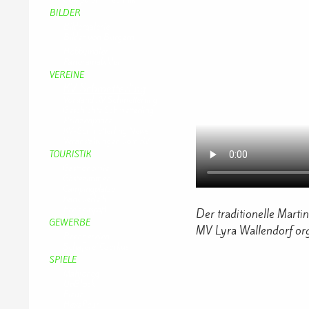
BILDER
Bildergalerie
Bilder von Bürgern
Hobbymaler
Panoramabilder
VEREINE
KV Schmetterling
Vorstand KV Schmetterling
Geschichte Schmetterling
Prinzenpaare
KV-Schmetterling News
Veranstaltungen vom KV
TOURISTIK
Gastronomie
Gästezimmer
Campingplätze
Kanuverleih
Freizeitspaß
Der traditionelle Marti
GEWERBE
MV Lyra Wallendorf orga
Brennereien
Schäferei Czerkus
SPIELE
Mahjongg
UpBlock
Fleur
Hexafleur