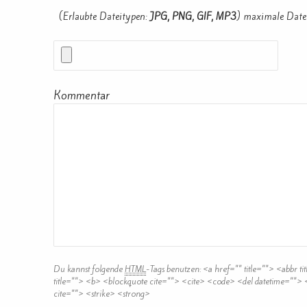
(Erlaubte Dateitypen:
JPG, PNG, GIF, MP3
) maximale Date
Kommentar
Du kannst folgende
HTML
-Tags benutzen:
<a href="" title=""> <abbr t
title=""> <b> <blockquote cite=""> <cite> <code> <del datetime="">
cite=""> <strike> <strong>