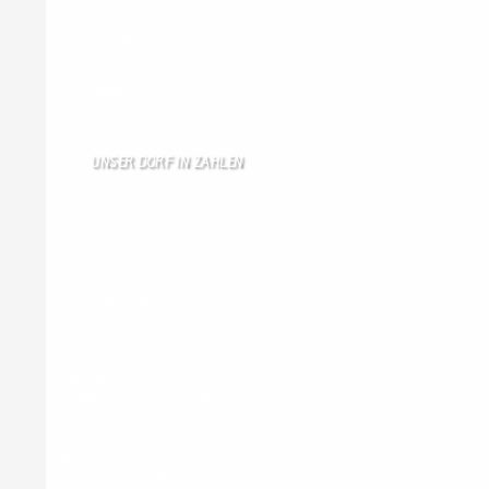
Gästebuch
Allen Besuchern der Hom …
Zum Gästebuch
UNSER DORF IN ZAHLEN
Wallendorf
Einwohner: 380
Fläche: 8,71 km²
Kennzeichen: BIT
Höhe ü. NN: 180 m
Postleitzahl: 54675
Vorwahl: 06566
Internetanschluß:
Ab Mitte Juni 2015 (50 MBit)
Handynetze:
Ganz schwach D1
Ganz stark LuxGSM + Tango + O2