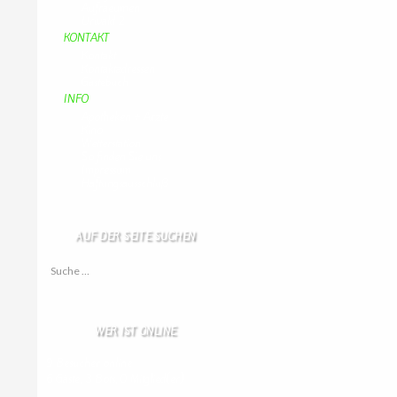
Aufraeumen
Urwald 2
KONTAKT
Kontakt
Kontaktadressen
Gästebuch
INFO
Apotheken + Ärzte
Kino
Wetterstation
So finden Sie uns
Impressum
Haftungsausschluß
AUF DER SEITE SUCHEN
Suche nach:
WER IST ONLINE
9 Besucher online
6 Gäste,
3 Bots,
0 Mitglied(er)