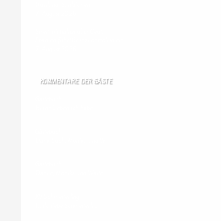
Russland-Sanktionen
7. August 2026
Streit mit Italien über Ceuta -
Spanien führt Grenzkontrollen ein
7. August 2026
KOMMENTARE DER GÄSTE
Gästebuch
Hi Ihr Lieben Ich habe …
Gästebuch
Dank Euch, Monika und W …
Gästebuch
Danke, Monika und Walte …
KV Schmetterling
Hallo liebe Schmetterli …