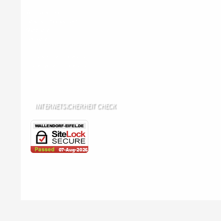
Wir haben kein:
Lebensmittelgeschäft
Metzgerei
Bäckerei
Grundschule: Bollendorf
Kindergarten: Bollendorf
INTERNETSICHERHEIT CHECK