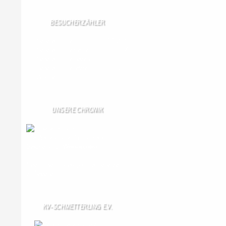
BESUCHERZÄHLER
Seitenaufrufe:
4599206
Seitenaufrufe heute:
357
Seitenaufrufe gestern:
1114
Seitenaufrufe letzte
10641
Woche:
UNSERE CHRONIK
Die Wallendorfer Chronik als
Geschenk für
Weihnachten.
Über unser Kontaktfomular jederzeit
zu bestellen.
KV-SCHMETTERLING E.V.