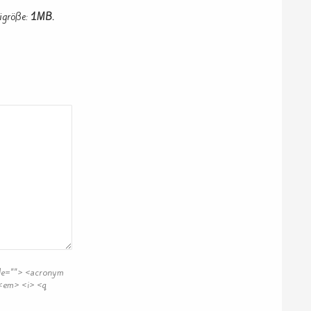
igröße:
1MB.
itle=""> <acronym
 <em> <i> <q