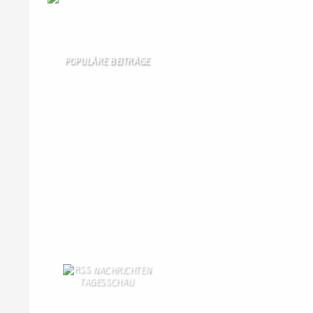
Wir
sind auch auf Facebook
POPULÄRE BEITRÄGE
Die 10 am meisten besuchten Seiten der
letzten 7 Tage:
Startseite
854
Gästebuch
372
Unser Dorf
100
Schäferei Czerkus
96
Kirche
90
Kanuverleih
85
Dorfgeschichte
84
Kontakt
84
Kontaktformular Webmaster
76
Bilder von Bürgern
75
NACHRICHTEN
TAGESSCHAU
US-Senat beschließt verschärfte