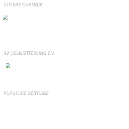
UNSERE CHRONIK
Die Wallendorfer Chronik als Geschenk für
Weihnachten.
Über unser Kontaktfomular jederzeit zu bestellen.
KV-SCHMETTERLING E.V.
Wir
sind auch auf Facebook
POPULÄRE BEITRÄGE
Die 10 am meisten besuchten Seiten der letzten 7 Tage:
Startseite
914
Gästebuch
413
Schäferei Czerkus
106
Unser Dorf
98