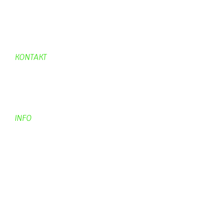
Hexafleur
Aufraeumen
Urwald 2
KONTAKT
Kontakt
Kontaktadressen
Gästebuch
INFO
Apotheken + Ärzte
Kino
Wetterstation
So finden Sie uns
Impressum
Haftungsausschluß