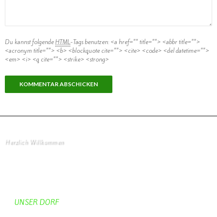
Du kannst folgende
HTML
-Tags benutzen:
<a href="" title=""> <abbr title="">
<acronym title=""> <b> <blockquote cite=""> <cite> <code> <del datetime="">
<em> <i> <q cite=""> <strike> <strong>
Herzlich Willkommen
Startseite
UNSER DORF