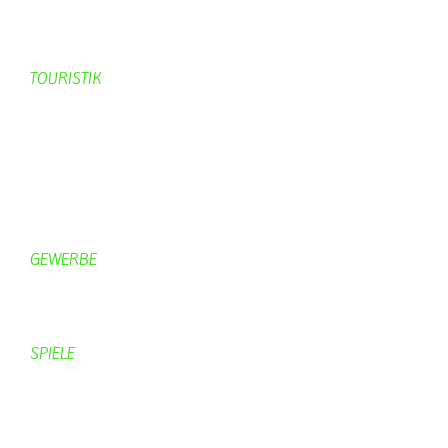
KV-Schmetterling News
Veranstaltungen vom KV
TOURISTIK
Gastronomie
Gästezimmer
Campingplätze
Kanuverleih
Freizeitspaß
GEWERBE
Brennereien
Schäferei Czerkus
SPIELE
Mahjongg
UpBlock
Fleur