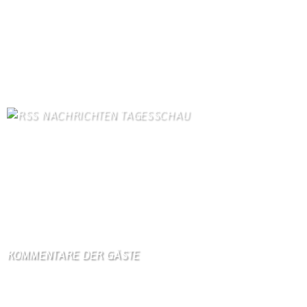
Kanuverleih
95
Dorfgeschichte
92
Kontakt
84
Bilder von Bürgern
83
Kirche
79
Gästezimmer
78
NACHRICHTEN TAGESSCHAU
Ungarn schaltet Licht an Wahrzeichen wegen Energiekrise ab
7. August 2026
Trump unternimmt neuen Vorstoß für Beschränkung von US-
Geburtsrecht
7. August 2026
KOMMENTARE DER GÄSTE
Gästebuch
Hi Ihr Lieben Ich habe …