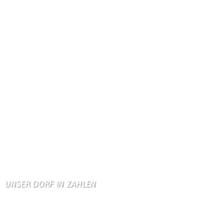
Gästebuch
Dank Euch, Monika und W …
Gästebuch
Danke, Monika und Walte …
KV Schmetterling
Hallo liebe Schmetterli …
Gästebuch
Allen Besuchern der Hom …
Zum Gästebuch
UNSER DORF IN ZAHLEN
Wallendorf