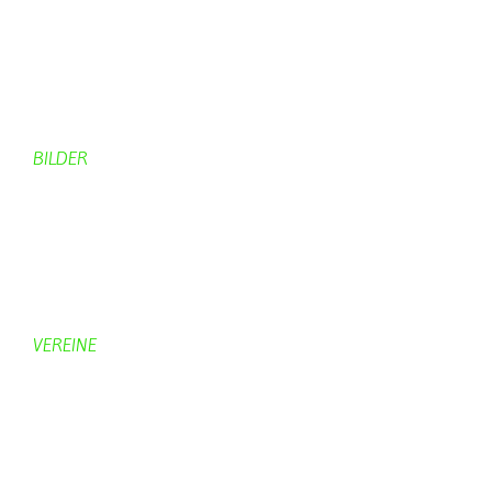
Rund ums Dorf
Von Bürgern
Aktuelles Chronik
Computer + Technik
BILDER
Bildergalerie
Bilder von Bürgern
Hobbymaler
Panoramabilder
VEREINE
KV Schmetterling
Vorstand KV Schmetterling
Geschichte Schmetterling
Prinzenpaare