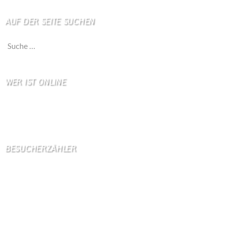
AUF DER SEITE SUCHEN
Suche nach:
WER IST ONLINE
2 Besucher online
0 Gäste,
2 Bots,
0 Mitglied(er)
BESUCHERZÄHLER
Seitenaufrufe:
4598248
Seitenaufrufe heute:
513
Seitenaufrufe gestern:
2110
Seitenaufrufe letzte Woche:
11284