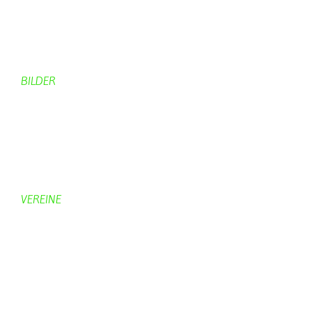
Von Bürgern
Aktuelles Chronik
Computer + Technik
BILDER
Bildergalerie
Bilder von Bürgern
Hobbymaler
Panoramabilder
VEREINE
KV Schmetterling
Vorstand KV Schmetterling
Geschichte Schmetterling
Prinzenpaare
KV-Schmetterling News