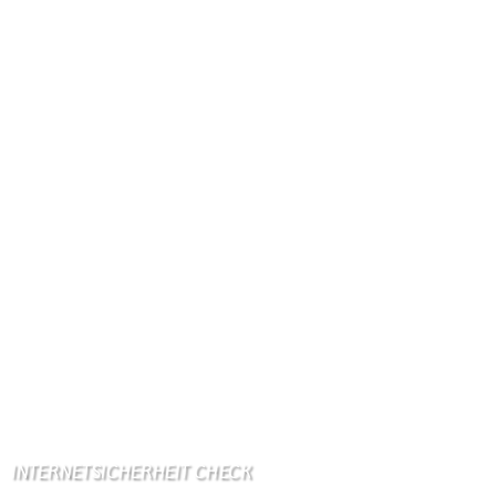
Kennzeichen: BIT
Höhe ü. NN: 180 m
Postleitzahl: 54675
Vorwahl: 06566
Internetanschluß:
Ab Mitte Juni 2015 (50 MBit)
Handynetze:
Ganz schwach D1
Ganz stark LuxGSM + Tango + O2
Wir haben kein:
Lebensmittelgeschäft
Metzgerei
Bäckerei
Grundschule: Bollendorf
Kindergarten: Bollendorf
INTERNETSICHERHEIT CHECK