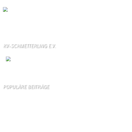
Die Wallendorfer Chronik als Geschenk für
Weihnachten.
Über unser Kontaktfomular jederzeit zu bestellen.
KV-SCHMETTERLING E.V.
Wir
sind auch auf Facebook
POPULÄRE BEITRÄGE
Die 10 am meisten besuchten Seiten der letzten 7 Tage:
Startseite
870
Gästebuch
404
Schäferei Czerkus
105
Unser Dorf
95
Kanuverleih
90