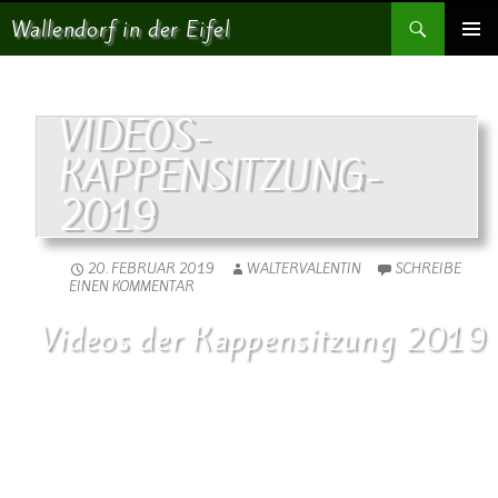
Suchen
Wallendorf in der Eifel
SPRINGE ZUM INHALT
PRIMÄR
MENÜ
VIDEOS-
KAPPENSITZUNG-
2019
20. FEBRUAR 2019
WALTERVALENTIN
SCHREIBE
EINEN KOMMENTAR
Videos der Kappensitzung 2019
Besonderen Dank sage ich allen Tanzgruppen der befreundeten
Gemeinden, die jedes Jahr auf unserer Kappensitzung in der
Zehntscheune auftreten. Diese Video’s sind für Sie.
Video’s von Walter Valentin.