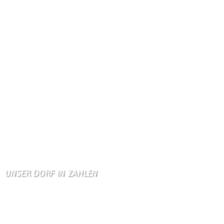
Gästebuch
Dank Euch, Monika und W …
Gästebuch
Danke, Monika und Walte …
KV Schmetterling
Hallo liebe Schmetterli …
Gästebuch
Allen Besuchern der Hom …
Zum Gästebuch
UNSER DORF IN ZAHLEN
Wallendorf
Einwohner: 380
Fläche: 8,71 km²