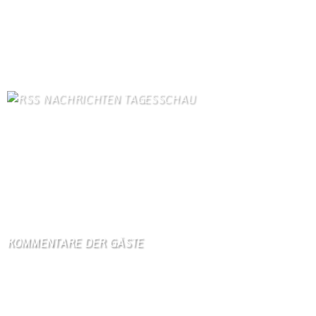
Dorfgeschichte
85
Kontakt
83
Bilder von Bürgern
78
Gästezimmer
77
Kontaktformular Webmaster
77
NACHRICHTEN TAGESSCHAU
US-Arzneimittelbehörde lässt neuen mRNA-Impfstoff gegen
Grippe zu
6. August 2026
Israel klagt Siedler wegen Tötung eines Palästinensers an
6. August 2026
KOMMENTARE DER GÄSTE
Gästebuch
Hi Ihr Lieben Ich habe …