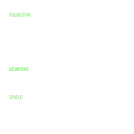
Veranstaltungen vom KV
TOURISTIK
Gastronomie
Gästezimmer
Campingplätze
Kanuverleih
Freizeitspaß
GEWERBE
Brennereien
Schäferei Czerkus
SPIELE
Mahjongg
UpBlock
Fleur
Hexafleur