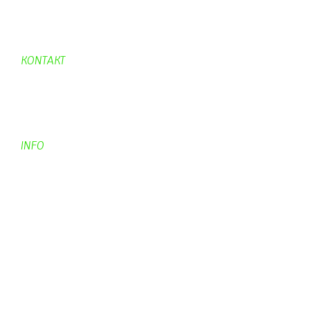
Aufraeumen
Urwald 2
KONTAKT
Kontakt
Kontaktadressen
Gästebuch
INFO
Apotheken + Ärzte
Kino
Wetterstation
So finden Sie uns
Impressum
Haftungsausschluß