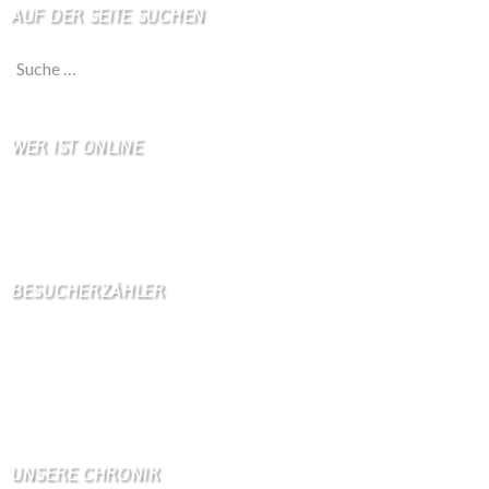
AUF DER SEITE SUCHEN
Suche nach:
WER IST ONLINE
5 Besucher online
1 Gäste,
4 Bots,
0 Mitglied(er)
BESUCHERZÄHLER
Seitenaufrufe:
4597906
Seitenaufrufe heute:
171
Seitenaufrufe gestern:
2110
Seitenaufrufe letzte Woche:
10942
UNSERE CHRONIK