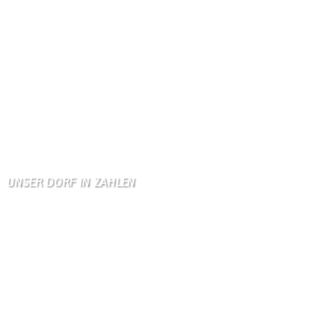
Danke, Monika und Walte …
KV Schmetterling
Hallo liebe Schmetterli …
Gästebuch
Allen Besuchern der Hom …
Zum Gästebuch
UNSER DORF IN ZAHLEN
Wallendorf
Einwohner: 380
Fläche: 8,71 km²
Kennzeichen: BIT
Höhe ü. NN: 180 m
Postleitzahl: 54675
Vorwahl: 06566