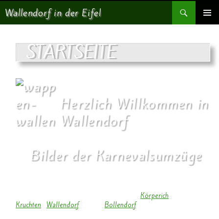
Suchen
Wallendorf in der Eifel
SPRINGE ZUM INHALT
PRIMÄR
MENÜ
STARTSEITE
Herzlich Willkommen in
Wallendorf
Bilder der Karnevalsumzüge
Die ersten Bilder des Karnevalsumzugs aus
Körperich
,
Kruchten
,
Wallendorf
und aus
Bollendorf
sind in unserer
Bildergalerie.