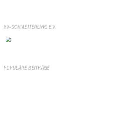
Über unser Kontaktfomular jederzeit zu bestellen.
KV-SCHMETTERLING E.V.
Wir
sind auch auf Facebook
POPULÄRE BEITRÄGE
Die 10 am meisten besuchten Seiten der letzten 7 Tage:
Startseite
872
Gästebuch
376
Unser Dorf
103
Schäferei Czerkus
97
Kirche
94
Kontakt
87
Kanuverleih
86
Dorfgeschichte
85
Bilder von Bürgern
78