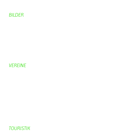
Computer + Technik
BILDER
Bildergalerie
Bilder von Bürgern
Hobbymaler
Panoramabilder
VEREINE
KV Schmetterling
Vorstand KV Schmetterling
Geschichte Schmetterling
Prinzenpaare
KV-Schmetterling News
Veranstaltungen vom KV
TOURISTIK