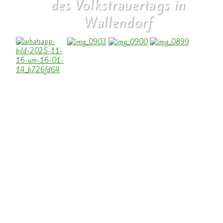
des Volkstrauertags in
Wallendorf
Heute fand unsere Gedenkveranstaltung anlässlich des Volkstrauertags
in Wallendorf statt.
Jean Asselborn , ehemaliger Außenminister Luxemburgs, mahnte:
„Unsere Freiheit ist kein Perpetuum mobile. Demokratie verlangt, dass
wir uns für sie einsetzen.“
Am 10. Mai 1940 rollten hier deutsche Panzer über die Grenze nach
Luxemburg. Am Ende des Krieges waren 90 % der Häuser zerstört,
allein auf dem Ehrenfriedhof in Wallendorf wurden 329 Soldaten
begraben. Hinter jeder Zahl steht ein Menschleben.
Demokratien zerfallen selten an äußeren Feinden, sondern von innen,
wenn die Gesellschaft wegschaut. Eine starke, wache Zivilgesellschaft