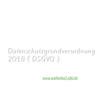
Vereine wurden durch den Kreismusikverband für ihre langjährigen
Verdienste geehrt. Die akustisch optimal verbesserte Zehnscheune bot
einen exklusiven Rahmen für einen perfekten Musikgenuss.
Datenschutzgrundverordnung
2018 ( DSGVO )
Auf unserer Homepage (
www.wallendorf-eifel.de
) werden
keinerlei Daten von Benutzern gespeichert.
Ausnahme: Kontaktpersonen der Wallendorfer Gemeinde.
Soweit auf unseren Seiten personenbezogene Daten (beispielsweise