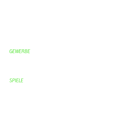
Gastronomie
Gästezimmer
Campingplätze
Kanuverleih
Freizeitspaß
GEWERBE
Brennereien
Schäferei Czerkus
SPIELE
Mahjongg
UpBlock
Fleur
Hexafleur
Aufraeumen
Urwald 2