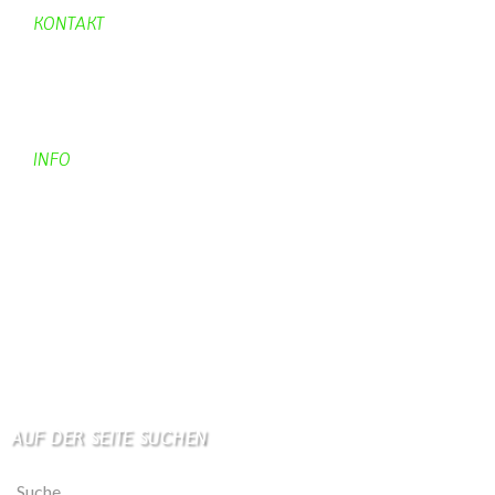
KONTAKT
Kontakt
Kontaktadressen
Gästebuch
INFO
Apotheken + Ärzte
Kino
Wetterstation
So finden Sie uns
Impressum
Haftungsausschluß
AUF DER SEITE SUCHEN
Suche nach: