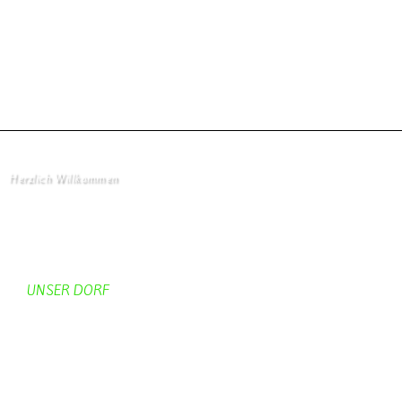
Zum Gästebuch
Herzlich Willkommen
Startseite
UNSER DORF
Unser Dorf
Gemeinderat
Dorfgeschichte
Kirche