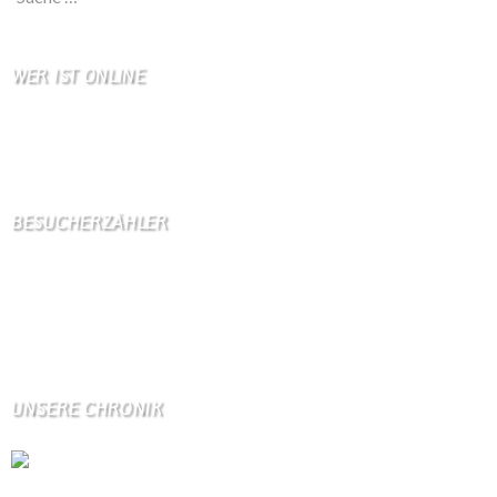
WER IST ONLINE
5 Besucher online
2 Gäste,
3 Bots,
0 Mitglied(er)
BESUCHERZÄHLER
Seitenaufrufe:
4599461
Seitenaufrufe heute:
612
Seitenaufrufe gestern:
1114
Seitenaufrufe letzte Woche:
10896
UNSERE CHRONIK
Die Wallendorfer Chronik als Geschenk für
Weihnachten.