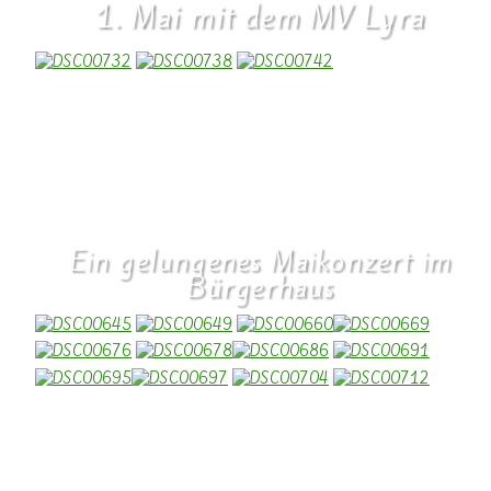
1. Mai mit dem MV Lyra
Wie jedes Jahr zog unser Musikverein durch die Straßen in
Wallendorf und spielte Mailieder für alle Dorfbewohner. Vielen Dank
(W. Valentin)
Ein gelungenes Maikonzert im
Bürgerhaus
Es war einfach großartig und unterhaltsam was unsere
Musikvereinigung Körperich – Wallendorf unter der Leitung von
Melanie Heinen präsentierten. Unter der Führung von Melina
Neuerburg zeigten die Jüngsten ihr Können. Viele treue Mitglieder der