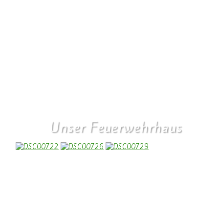
ist das wirksamste Mittel dagegen. Und genau deshalb hat
Kommunalpolitik einen so hohen Wert: Wir gestalten die Demokratie
dort, wo sie beginnt, nämlich in unserem täglichen Leben.
Besonderer Dank gilt Jean Asselborn, dem
@mv.koerperich_wallendorf , der Feuerwehr, Monsignore Becker,
allen ehrenamtlich Engagierten sowie dem Ortsbürgermeister Dieter
Herschbach.
Unser Feuerwehrhaus
Das Feuerwehrhaus wird modernisiert. Die Rückseite und das Dach
wird vergrößert, damit im unteren Bereich Umkleidekabinen und
Duschen für unsere Frauen in der Feuerwehr geschafft werden
können.