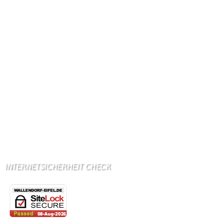
Internetanschluß:
Ab Mitte Juni 2015 (50 MBit)
Handynetze:
Ganz schwach D1
Ganz stark LuxGSM + Tango + O2
Wir haben kein:
Lebensmittelgeschäft
Metzgerei
Bäckerei
Grundschule: Bollendorf
Kindergarten: Bollendorf
INTERNETSICHERHEIT CHECK