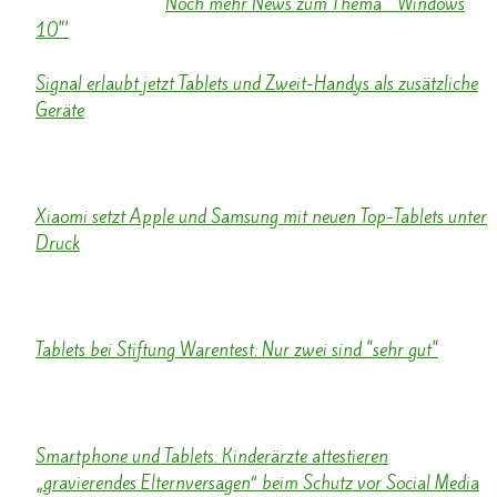
News via Google.
Noch mehr News zum Thema '"Windows
10"'
Signal erlaubt jetzt Tablets und Zweit-Handys als zusätzliche
Geräte
Caschys Blog - 4 Tag alt
...
Xiaomi setzt Apple und Samsung mit neuen Top-Tablets unter
Druck
giga.de - 4 Tag alt
...
Tablets bei Stiftung Warentest: Nur zwei sind "sehr gut"
SOL.DE - 1 Tag alt
...
Smartphone und Tablets: Kinderärzte attestieren
„gravierendes Elternversagen“ beim Schutz vor Social Media