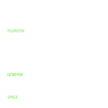
Geschichte Schmetterling
Prinzenpaare
KV-Schmetterling News
Veranstaltungen vom KV
TOURISTIK
Gastronomie
Gästezimmer
Campingplätze
Kanuverleih
Freizeitspaß
GEWERBE
Brennereien
Schäferei Czerkus
SPIELE
Mahjongg