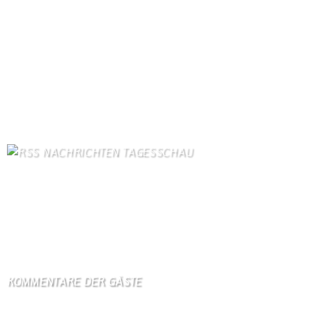
Gästebuch
329
Kirche
97
Schäferei Czerkus
85
Dorfgeschichte
84
Unser Dorf
83
Kontakt
72
Kanuverleih
69
Bilder von Bürgern
66
Kontaktformular Webmaster
64
NACHRICHTEN TAGESSCHAU
Mutmaßlich ukrainische Drohne explodiert in Bulgarien
8. August 2026
Orban-Kritiker Baka soll Ungarns neuer Präsident werden
8. August 2026
KOMMENTARE DER GÄSTE