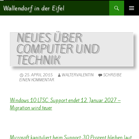
Suchen
Wallendorf in der Eifel
SPRINGE ZUM INHALT
PRIMÄR
MENÜ
NEUES ÜBER
COMPUTER UND
TECHNIK
25. APRIL 2015
WALTERVALENTIN
SCHREIBE
EINEN KOMMENTAR
Windows 10 LTSC: Support endet 12. Januar 2027 –
Migration wird teuer
BornCity - 9 Stunde alt
...
Microsoft kapituliert beim Support: 30 Prozent bleiben laut