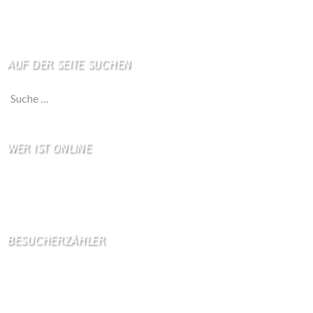
Haftungsausschluß
AUF DER SEITE SUCHEN
Suche nach:
WER IST ONLINE
4 Besucher online
3 Gäste,
1 Bots,
0 Mitglied(er)
BESUCHERZÄHLER
Seitenaufrufe:
4600352
Seitenaufrufe heute:
284
Seitenaufrufe gestern:
1219
Seitenaufrufe letzte Woche:
10188