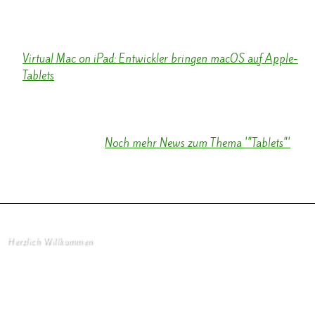
WELT - 23 Stunde alt
...
Virtual Mac on iPad: Entwickler bringen macOS auf Apple-
Tablets
BornCity - 4 Tag alt
...
News via Google.
Noch mehr News zum Thema '"Tablets"'
Herzlich Willkommen
Startseite