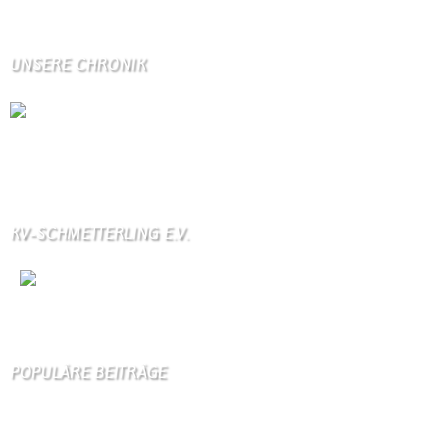
UNSERE CHRONIK
Die Wallendorfer Chronik als Geschenk für
Weihnachten.
Über unser Kontaktfomular jederzeit zu bestellen.
KV-SCHMETTERLING E.V.
Wir
sind auch auf Facebook
POPULÄRE BEITRÄGE
Die 10 am meisten besuchten Seiten der letzten 7 Tage:
Startseite
801