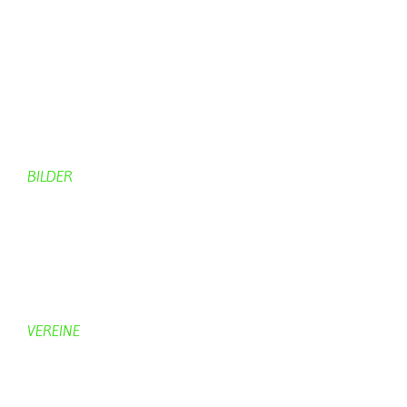
Dorfgeschehen
Impressionen
Rund ums Dorf
Von Bürgern
Aktuelles Chronik
Computer + Technik
BILDER
Bildergalerie
Bilder von Bürgern
Hobbymaler
Panoramabilder
VEREINE
KV Schmetterling
Vorstand KV Schmetterling