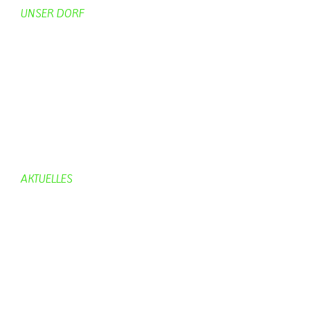
UNSER DORF
Unser Dorf
Gemeinderat
Dorfgeschichte
Kirche
Chronik
Feuerwehr
Bürgerhaus
AKTUELLES
Aktuelles
Geburtstage
Bürgerhaus
Vereine
Aktuelles Feuerwehr
Kirche