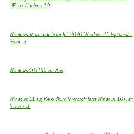
HP bei Windows 10
PC Games Hardware - 2 Woche alt
...
Windows-Marktanteile im Juli 2026: Windows 10 legt wieder
leicht zu
Caschys Blog - 5 Tag alt
...
Windows 10 LTSC vor Aus
Diese Umstiegsmöglichkeiten haben Nutzer - 3 Tag alt
...
Windows 11 auf Rekordkurs: Microsoft lässt Windows 10 weit
hinter sich
giga.de - 3 Tag alt
...