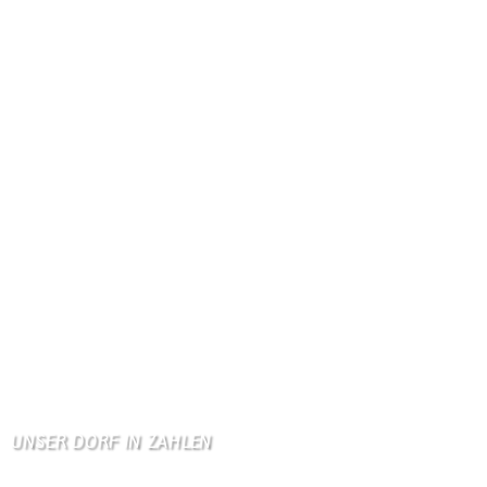
Gästebuch
Hi Ihr Lieben Ich habe …
Gästebuch
Dank Euch, Monika und W …
Gästebuch
Danke, Monika und Walte …
KV Schmetterling
Hallo liebe Schmetterli …
Gästebuch
Allen Besuchern der Hom …
Zum Gästebuch
UNSER DORF IN ZAHLEN