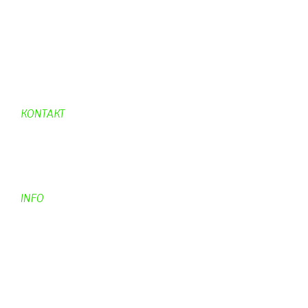
UpBlock
Fleur
Hexafleur
Aufraeumen
Urwald 2
KONTAKT
Kontakt
Kontaktadressen
Gästebuch
INFO
Apotheken + Ärzte
Kino
Wetterstation
So finden Sie uns
Impressum