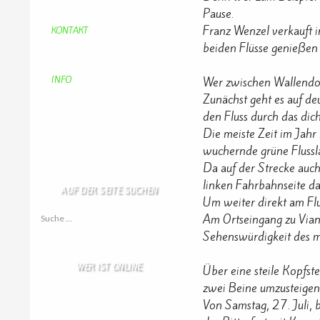
Aufraeumen
Pause.
Urwald 2
Franz Wenzel verkauft i
KONTAKT
Kontakt
beiden Flüsse genießen l
Kontaktadressen
Gästebuch
Wer zwischen Wallendorf 
INFO
Apotheken + Ärzte
Zunächst geht es auf d
Kino
den Fluss durch das dic
Wetterstation
So finden Sie uns
Die meiste Zeit im Jahr
Impressum
Haftungsausschluß
wuchernde grüne Flussl
Da auf der Strecke auch
linken Fahrbahnseite da
AUF DER SEITE SUCHEN
Um weiter direkt am Flu
Suche nach:
Am Ortseingang zu Via
Sehenswürdigkeit des mi
WER IST ONLINE
Über eine steile Kopfst
zwei Beine umzusteigen 
7 Besucher online
Von Samstag, 27. Juli, 
1 Gäste,
6 Bots,
0 Mitglied(er)