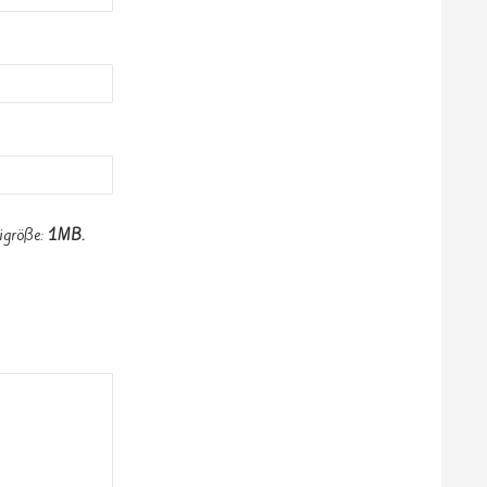
igröße:
1MB.