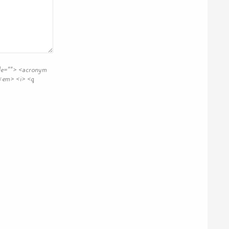
itle=""> <acronym
 <em> <i> <q