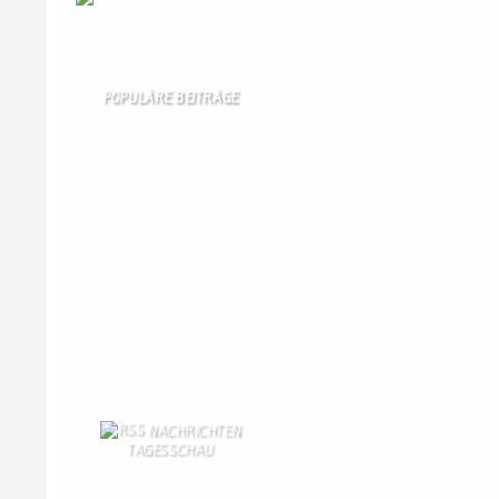
Wir
sind auch auf Facebook
POPULÄRE BEITRÄGE
Die 10 am meisten besuchten Seiten der
letzten 7 Tage:
Startseite
884
Gästebuch
378
Unser Dorf
103
Kirche
98
Schäferei Czerkus
97
Kontakt
87
Kanuverleih
86
Dorfgeschichte
85
Bilder von Bürgern
79
Kontaktformular Webmaster
77
NACHRICHTEN
TAGESSCHAU
Vor 70 Jahren: Das Unglück von