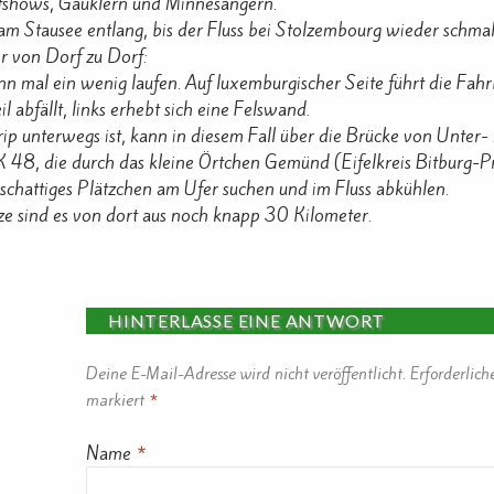
pfshows, Gauklern und Minnesängern.
am Stausee entlang, bis der Fluss bei Stolzembourg wieder schmal
or von Dorf zu Dorf:
n mal ein wenig laufen. Auf luxemburgischer Seite führt die Fah
il abfällt, links erhebt sich eine Felswand.
rip unterwegs ist, kann in diesem Fall über die Brücke von Unte
K 48, die durch das kleine Örtchen Gemünd (Eifelkreis Bitburg-Prü
schattiges Plätzchen am Ufer suchen und im Fluss abkühlen.
ze sind es von dort aus noch knapp 30 Kilometer.
HINTERLASSE EINE ANTWORT
Deine E-Mail-Adresse wird nicht veröffentlicht.
Erforderlich
markiert
*
Name
*