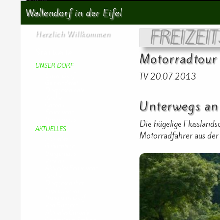
Suchen
Wallendorf in der Eifel
FREIZEIT
Herzlich Willkommen
Startseite
Motorradtour
UNSER DORF
TV 20.07.2013
Unser Dorf
Gemeinderat
Dorfgeschichte
Kirche
Unterwegs an
Chronik
Feuerwehr
Bürgerhaus
Die hügelige Flusslands
AKTUELLES
Motorradfahrer aus der 
Aktuelles
Geburtstage
Bürgerhaus
Vereine
Aktuelles Feuerwehr
Kirche
Dorfgeschehen
Impressionen
Rund ums Dorf
Von Bürgern
Aktuelles Chronik
Computer + Technik