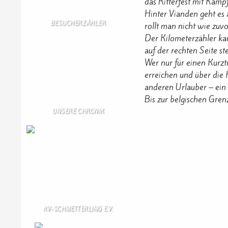
das Ritterfest mit Kam
Hinter Vianden geht es 
BESUCHERZÄHLER
rollt man nicht wie zuv
Der Kilometerzähler kan
Seitenaufrufe:
4599591
auf der rechten Seite ste
Seitenaufrufe heute:
742
Seitenaufrufe gestern:
1114
Wer nur für einen Kurzt
Seitenaufrufe letzte
11026
erreichen und über die 
Woche:
anderen Urlauber – ein 
Bis zur belgischen Gren
UNSERE CHRONIK
Die Wallendorfer Chronik als
Geschenk für
Weihnachten.
Über unser Kontaktfomular jederzeit
zu bestellen.
KV-SCHMETTERLING E.V.