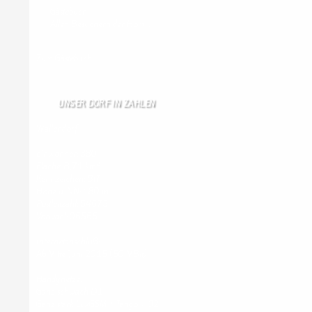
Gästebuch
Allen Besuchern der Hom …
Zum Gästebuch
UNSER DORF IN ZAHLEN
Wallendorf
Einwohner: 380
Fläche: 8,71 km²
Kennzeichen: BIT
Höhe ü. NN: 180 m
Postleitzahl: 54675
Vorwahl: 06566
Internetanschluß:
Ab Mitte Juni 2015 (50 MBit)
Handynetze:
Ganz schwach D1
Ganz stark LuxGSM + Tango + O2