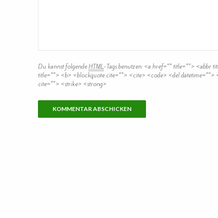
Du kannst folgende
HTML
-Tags benutzen:
<a href="" title=""> <abbr t
title=""> <b> <blockquote cite=""> <cite> <code> <del datetime="">
cite=""> <strike> <strong>