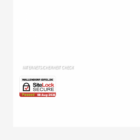
Wir haben kein:
Lebensmittelgeschäft
Metzgerei
Bäckerei
Grundschule: Bollendorf
Kindergarten: Bollendorf
INTERNETSICHERHEIT CHECK