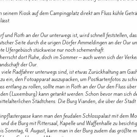
n seinem Kiosk auf dem Campingplatz direkt am Fluss kühle Geträn
ässt.
und Roth an der Our unterwegs ist, wird schnell feststellen, dass d
eutscher Seite durch die urigen Dörfer Ammeldingen an der Our 
hte Ufergebüsch stückweise nur noch schemenhaft.
 herrscht dort Ruhe, doch im Sommer – auch wenn sich der Verkehr
andschaft der Our.
 viele Radfahrer unterwegs sind, ist etwas Zurückhaltung am Gas
zu ein, den Fotoapparat auszupacken, um Postkartenfotos zu schi
ss entlang zu rollen, sollte man in Roth an der Our den Fluss über
nden (Luxemburg) kann getankt werden. Schon bevor man sich d
ttelalterlichen Städtchens: Die Burg Vianden, die über der Stadt 
einpflastergasse kann man den feudalen Schlosspalast mit dem Moto
und die Burg mit Rittersaal, Kapelle und Waffenhalle zu besichti
bis Sonntag, 4. August, kann man in der Burg zudem das größte mi