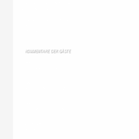
Marcinelle veränderte Europa
8. August 2026
Rotes Meer: Wie die Huthi den
Iran-Krieg verändern
8. August 2026
KOMMENTARE DER GÄSTE
Gästebuch
Hi Ihr Lieben Ich habe …
Gästebuch
Dank Euch, Monika und W …
Gästebuch
Danke, Monika und Walte …
KV Schmetterling
Hallo liebe Schmetterli …