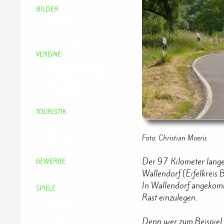
BILDER
Bildergalerie
Bilder von Bürgern
Hobbymaler
Panoramabilder
VEREINE
KV Schmetterling
Vorstand KV Schmetterling
Geschichte Schmetterling
Prinzenpaare
KV-Schmetterling News
Veranstaltungen vom KV
TOURISTIK
Gastronomie
Gästezimmer
Campingplätze
Foto: Christian Moeris
Kanuverleih
Freizeitspaß
Der 97 Kilometer lange
GEWERBE
Brennereien
Wallendorf (Eifelkreis 
Schäferei Czerkus
In Wallendorf angekomm
SPIELE
Rast einzulegen.
Mahjongg
UpBlock
Fleur
Denn wer zum Beispiel i
Hexafleur