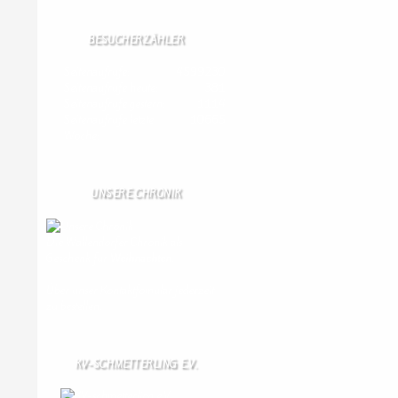
BESUCHERZÄHLER
Seitenaufrufe:
4599230
Seitenaufrufe heute:
381
Seitenaufrufe gestern:
1114
Seitenaufrufe letzte
10665
Woche:
UNSERE CHRONIK
Die Wallendorfer Chronik als
Geschenk für
Weihnachten.
Über unser Kontaktfomular jederzeit
zu bestellen.
KV-SCHMETTERLING E.V.