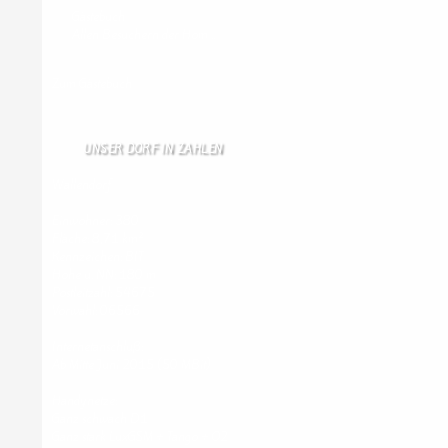
Gästebuch
Allen Besuchern der Hom …
Zum Gästebuch
UNSER DORF IN ZAHLEN
Wallendorf
Einwohner: 380
Fläche: 8,71 km²
Kennzeichen: BIT
Höhe ü. NN: 180 m
Postleitzahl: 54675
Vorwahl: 06566
Internetanschluß:
Ab Mitte Juni 2015 (50 MBit)
Handynetze:
Ganz schwach D1
Ganz stark LuxGSM + Tango + O2