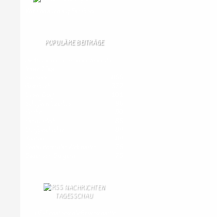
Wir
sind auch auf Facebook
POPULÄRE BEITRÄGE
Die 10 am meisten besuchten Seiten der
letzten 7 Tage:
Startseite
855
Gästebuch
372
Unser Dorf
101
Schäferei Czerkus
96
Kirche
90
Kanuverleih
85
Dorfgeschichte
84
Kontakt
84
Kontaktformular Webmaster
76
Bilder von Bürgern
75
NACHRICHTEN
TAGESSCHAU
US-Senat beschließt verschärfte