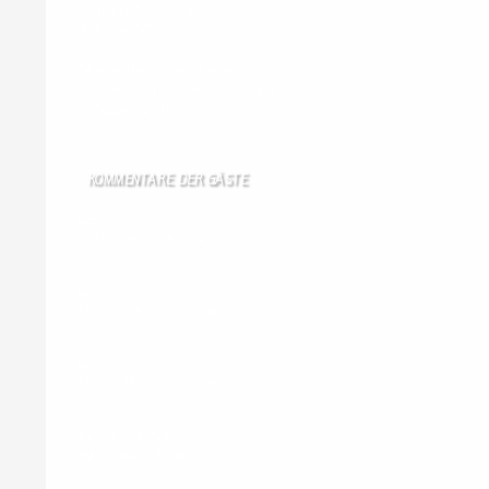
Russland-Sanktionen
7. August 2026
Streit mit Italien über Ceuta -
Spanien führt Grenzkontrollen ein
7. August 2026
KOMMENTARE DER GÄSTE
Gästebuch
Hi Ihr Lieben Ich habe …
Gästebuch
Dank Euch, Monika und W …
Gästebuch
Danke, Monika und Walte …
KV Schmetterling
Hallo liebe Schmetterli …