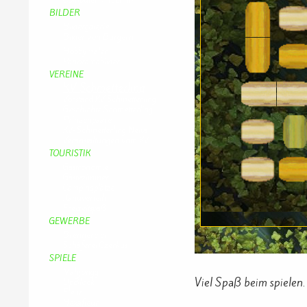
BILDER
Bildergalerie
Bilder von Bürgern
Hobbymaler
Panoramabilder
VEREINE
KV Schmetterling
Vorstand KV Schmetterling
Geschichte Schmetterling
Prinzenpaare
KV-Schmetterling News
Veranstaltungen vom KV
TOURISTIK
Gastronomie
Gästezimmer
Campingplätze
Kanuverleih
Freizeitspaß
GEWERBE
Brennereien
Schäferei Czerkus
SPIELE
Mahjongg
Viel Spaß beim spielen.
UpBlock
Fleur
Hexafleur