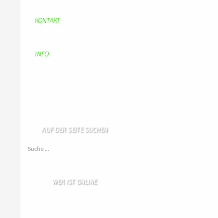
Aufraeumen
Urwald 2
KONTAKT
Kontakt
Kontaktadressen
Gästebuch
INFO
Apotheken + Ärzte
Kino
Wetterstation
So finden Sie uns
Impressum
Haftungsausschluß
AUF DER SEITE SUCHEN
Suche nach:
WER IST ONLINE
7 Besucher online
6 Gäste,
1 Bots,
0 Mitglied(er)