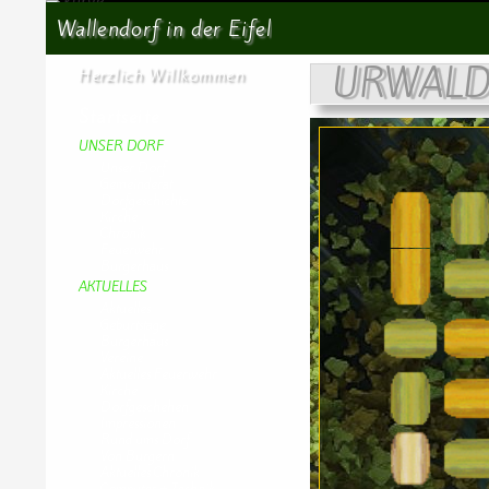
Suchen
Wallendorf in der Eifel
URWALD
Herzlich Willkommen
Startseite
UNSER DORF
Unser Dorf
Gemeinderat
Dorfgeschichte
Kirche
Chronik
Feuerwehr
Bürgerhaus
AKTUELLES
Aktuelles
Geburtstage
Bürgerhaus
Vereine
Aktuelles Feuerwehr
Kirche
Dorfgeschehen
Impressionen
Rund ums Dorf
Von Bürgern
Aktuelles Chronik
Computer + Technik