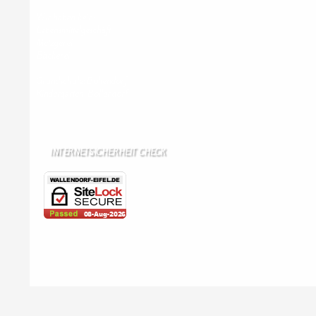
Wir haben kein:
Lebensmittelgeschäft
Metzgerei
Bäckerei
Grundschule: Bollendorf
Kindergarten: Bollendorf
INTERNETSICHERHEIT CHECK