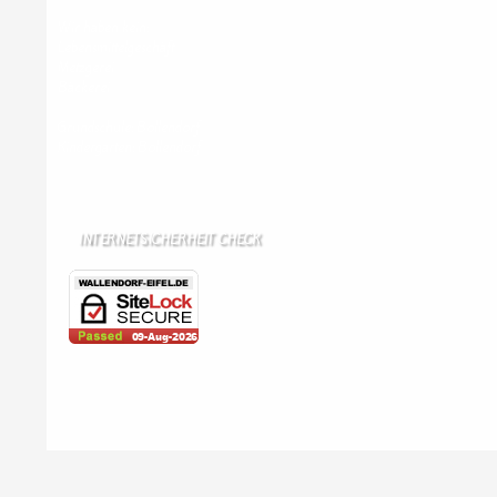
Wir haben kein:
Lebensmittelgeschäft
Metzgerei
Bäckerei
Grundschule: Bollendorf
Kindergarten: Bollendorf
INTERNETSICHERHEIT CHECK