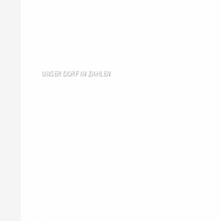
Gästebuch
Allen Besuchern der Hom …
Zum Gästebuch
UNSER DORF IN ZAHLEN
Wallendorf
Einwohner: 380
Fläche: 8,71 km²
Kennzeichen: BIT
Höhe ü. NN: 180 m
Postleitzahl: 54675
Vorwahl: 06566
Internetanschluß:
Ab Mitte Juni 2015 (50 MBit)
Handynetze:
Ganz schwach D1
Ganz stark LuxGSM + Tango + O2