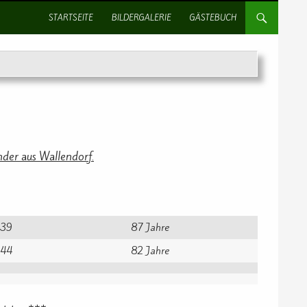
SPRINGE ZUM INHALT
STARTSEITE
BILDERGALERIE
GÄSTEBUCH
der aus Wallendorf.
939
87 Jahre
944
82 Jahre