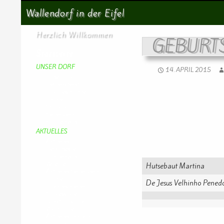
Suchen
Wallendorf in der Eifel
Herzlich Willkommen
GEBURT
Startseite
UNSER DORF
14. APRIL 2015
Unser Dorf
Gemeinderat
Dorfgeschichte
Kirche
Chronik
Feuerwehr
Bürgerhaus
AKTUELLES
Aktuelles
Geburtstage
Bürgerhaus
Vereine
Hutsebaut Martina
Aktuelles Feuerwehr
Kirche
De Jesus Velhinho Penedo
Dorfgeschehen
Impressionen
Rund ums Dorf
Von Bürgern
Aktuelles Chronik
Computer + Technik