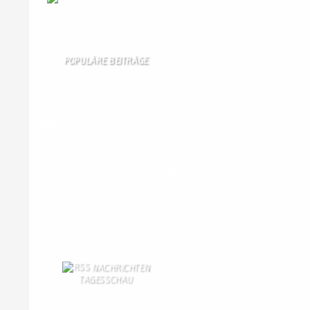
Wir
sind auch auf Facebook
POPULÄRE BEITRÄGE
Die 10 am meisten besuchten Seiten der
letzten 7 Tage:
Startseite
841
Gästebuch
336
Kirche
99
Unser Dorf
87
Dorfgeschichte
87
Schäferei Czerkus
87
Kontakt
77
Kanuverleih
71
Bilder von Bürgern
69
Kontaktformular Webmaster
64
NACHRICHTEN
TAGESSCHAU
Brasilien: Abholzung im Amazonas