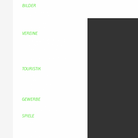
BILDER
Bildergalerie
Bilder von Bürgern
Hobbymaler
Panoramabilder
VEREINE
KV Schmetterling
Vorstand KV Schmetterling
Geschichte Schmetterling
Prinzenpaare
KV-Schmetterling News
Veranstaltungen vom KV
TOURISTIK
Gastronomie
Gästezimmer
Campingplätze
Kanuverleih
Freizeitspaß
GEWERBE
Brennereien
Schäferei Czerkus
SPIELE
Mahjongg
UpBlock
Fleur
Hexafleur