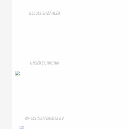
BESUCHERZÄHLER
Seitenaufrufe:
4600606
Seitenaufrufe heute:
538
Seitenaufrufe gestern:
1219
Seitenaufrufe letzte
10442
Woche:
UNSERE CHRONIK
Die Wallendorfer Chronik als
Geschenk für
Weihnachten.
Über unser Kontaktfomular jederzeit
zu bestellen.
KV-SCHMETTERLING E.V.