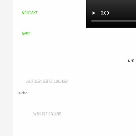
Aufraeumen
Urwald 2
KONTAKT
Kontakt
Kontaktadressen
Gästebuch
INFO
Apotheken + Ärzte
Kino
Wetterstation
So finden Sie uns
Impressum
um 
Haftungsausschluß
AUF DER SEITE SUCHEN
Suche nach:
WER IST ONLINE
7 Besucher online
2 Gäste,
5 Bots,
0 Mitglied(er)