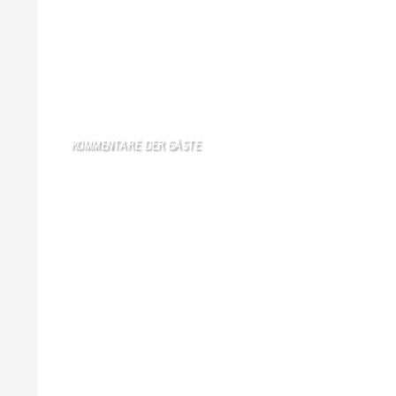
auf Zehnjahrestief
9. August 2026
Straße von Hormus: Iran pocht auf
Zugeständnisse der USA
9. August 2026
KOMMENTARE DER GÄSTE
Gästebuch
Hi Ihr Lieben Ich habe …
Gästebuch
Dank Euch, Monika und W …
Gästebuch
Danke, Monika und Walte …
KV Schmetterling
Hallo liebe Schmetterli …