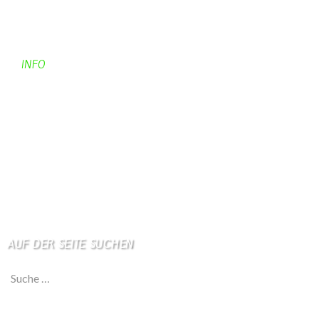
Kontaktadressen
Gästebuch
INFO
Apotheken + Ärzte
Kino
Wetterstation
So finden Sie uns
Impressum
Haftungsausschluß
AUF DER SEITE SUCHEN
Suche nach: