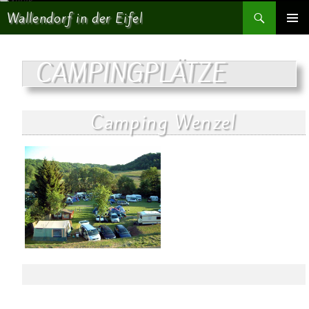
Suchen
Wallendorf in der Eifel
SPRINGE ZUM INHALT
PRIMÄR
MENÜ
CAMPINGPLÄTZE
Camping Wenzel
Campingplatz Wenzel
Franz-Josef Wenzel
Ourtalstrasse 1
Tel.06566-352
Email: info@eifelidyll.de