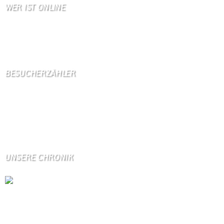
WER IST ONLINE
3 Besucher online
1 Gäste,
2 Bots,
0 Mitglied(er)
BESUCHERZÄHLER
Seitenaufrufe:
4596131
Seitenaufrufe heute:
506
Seitenaufrufe gestern:
1466
Seitenaufrufe letzte Woche:
10515
UNSERE CHRONIK
Die Wallendorfer Chronik als Geschenk für
Weihnachten.
Über unser Kontaktfomular jederzeit zu bestellen.