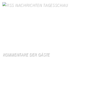
NACHRICHTEN TAGESSCHAU
WHO: Studien zu Ebola-Medikamenten und Impfstoffen starten
5. August 2026
Iran und Oman einigen sich auf neue Route durch Straße von
Hormus
5. August 2026
KOMMENTARE DER GÄSTE
Gästebuch
Hi Ihr Lieben Ich habe …
Gästebuch
Dank Euch, Monika und W …
Gästebuch
Danke, Monika und Walte …