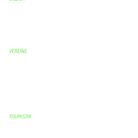
Bildergalerie
Bilder von Bürgern
Hobbymaler
Panoramabilder
VEREINE
KV Schmetterling
Vorstand KV Schmetterling
Geschichte Schmetterling
Prinzenpaare
KV-Schmetterling News
Veranstaltungen vom KV
TOURISTIK
Gastronomie
Gästezimmer