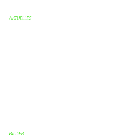
Bürgerhaus
AKTUELLES
Aktuelles
Geburtstage
Bürgerhaus
Vereine
Aktuelles Feuerwehr
Kirche
Dorfgeschehen
Impressionen
Rund ums Dorf
Von Bürgern
Aktuelles Chronik
Computer + Technik
BILDER