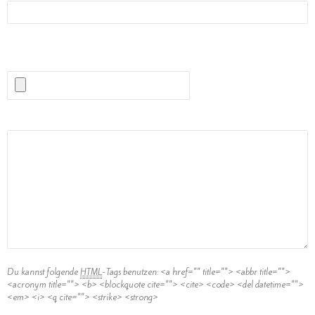
(Erlaubte Dateitypen:
JPG, PNG, GIF, MP3
) maximale Dateigröße:
1MB.
Kommentar
Du kannst folgende
HTML
-Tags benutzen:
<a href="" title=""> <abbr title="">
<acronym title=""> <b> <blockquote cite=""> <cite> <code> <del datetime="">
<em> <i> <q cite=""> <strike> <strong>