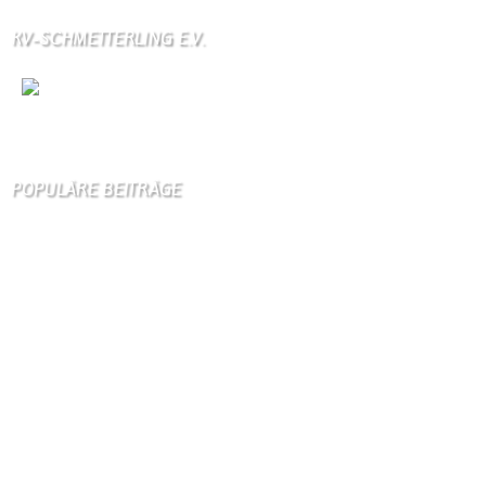
KV-SCHMETTERLING E.V.
Wir
sind auch auf Facebook
POPULÄRE BEITRÄGE
Die 10 am meisten besuchten Seiten der letzten 7 Tage:
Startseite
873
Gästebuch
391
Schäferei Czerkus
113
Kanuverleih
106
Unser Dorf
91
Dorfgeschichte
89
Kontakt
89
Bilder von Bürgern
85
Kontaktformular Webmaster
83
Gästezimmer
82