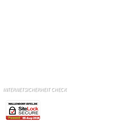
Ab Mitte Juni 2015 (50 MBit)
Handynetze:
Ganz schwach D1
Ganz stark LuxGSM + Tango + O2
Wir haben kein:
Lebensmittelgeschäft
Metzgerei
Bäckerei
Grundschule: Bollendorf
Kindergarten: Bollendorf
INTERNETSICHERHEIT CHECK