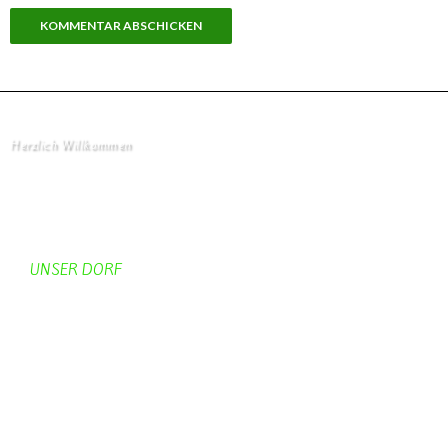
Herzlich Willkommen
Startseite
UNSER DORF
Unser Dorf
Gemeinderat
Dorfgeschichte
Kirche
Chronik
Feuerwehr