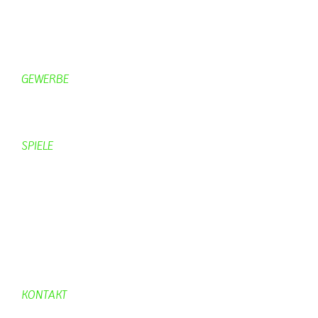
Campingplätze
Kanuverleih
Freizeitspaß
GEWERBE
Brennereien
Schäferei Czerkus
SPIELE
Mahjongg
UpBlock
Fleur
Hexafleur
Aufraeumen
Urwald 2
KONTAKT
Kontakt