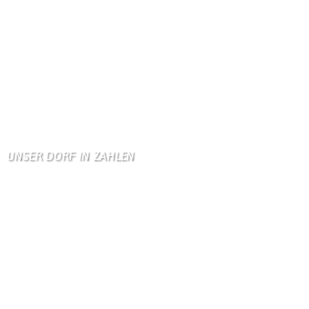
KV Schmetterling
Hallo liebe Schmetterli …
Gästebuch
Allen Besuchern der Hom …
Zum Gästebuch
UNSER DORF IN ZAHLEN
Wallendorf
Einwohner: 380
Fläche: 8,71 km²
Kennzeichen: BIT
Höhe ü. NN: 180 m
Postleitzahl: 54675
Vorwahl: 06566
Internetanschluß: