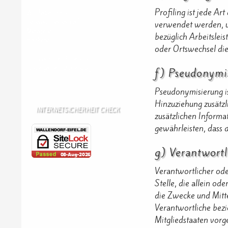
Profiling ist jede A
Wir haben kein:
Lebensmittelgeschäft
verwendet werden, um
Metzgerei
bezüglich Arbeitsleis
Bäckerei
oder Ortswechsel die
Grundschule: Bollendorf
Kindergarten: Bollendorf
f) Pseudonymi
Pseudonymisierung i
Hinzuziehung zusätzl
INTERNETSICHERHEIT CHECK
zusätzlichen Inform
gewährleisten, dass 
g) Verantwortl
Verantwortlicher oder
Stelle, die allein o
die Zwecke und Mitte
Verantwortliche bez
Mitgliedstaaten vor