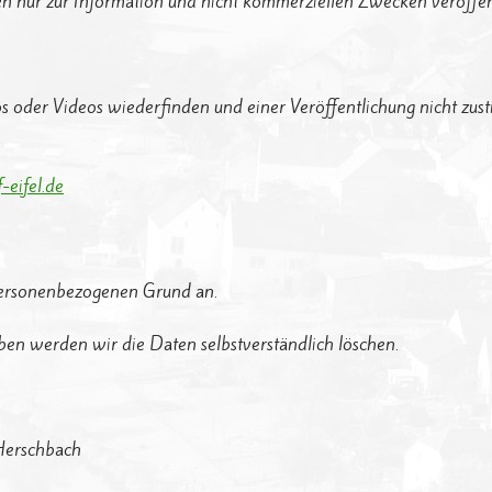
n nur zur Information und nicht kommerziellen Zwecken veröffent
tos oder Videos wiederfinden und einer Veröffentlichung nicht zus
eifel.de
personenbezogenen Grund an.
en werden wir die Daten selbstverständlich löschen.
Herschbach