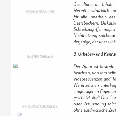
Gestaltung, die Inhalte
hiermit ausdrücklich vo
BESUCHERZÄHLER
für alle innerhalb de
Seitenaufrufe:
4599524
Gästebüchern, Diskussi
Seitenaufrufe heute:
675
Schreibzugriffe möglic
Seitenaufrufe gestern:
1114
Nichtnutzung solcherar
Seitenaufrufe letzte
10959
Woche:
derjenige, der über Link
3. Urheber- und Kennz
UNSERE CHRONIK
Der Autor ist bestreb
Die Wallendorfer Chronik als
beachten, von ihm selb
Geschenk für
Weihnachten.
Videosequenzen und Tex
Warenzeichen unterlieg
Über unser Kontaktfomular jederzeit
zu bestellen.
eingetragenen Eigentüme
geschützt sind! Das Cop
oder Verwendung solch
KV-SCHMETTERLING E.V.
ohne ausdrückliche Zust