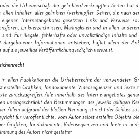
 oder die Urheberschaft der gelinkten/verknüpften Seiten hat der
n allen Inhalten aller gelinkten /verknüpften Seiten, die nach de
s eigenen Internetangebotes gesetzten Links und Verweise s
onsforen, Linkverzeichnissen, Mailinglisten und in allen ande
h sind. Für illegale, fehlerhafte oder unvollständige Inhalte u
t dargebotener Informationen entstehen, haftet allein der An
s auf die jeweilige Veröffentlichung lediglich verweist.
eichenrecht
t, in allen Publikationen die Urheberrechte der verwendeten 
st erstellte Grafiken, Tondokumente, Videosequenzen und Texte z
te zurückzugreifen. Alle innerhalb des Internetangebotes gena
en uneingeschränkt den Bestimmungen des jeweils gültigen Ken
r. Allein aufgrund der bloßen Nennung ist nicht der Schluss zu 
yright für veröffentlichte, vom Autor selbst erstellte Objekte ble
er Grafiken, Tondokumente, Videosequenzen und Texte in ander
immung des Autors nicht gestattet.