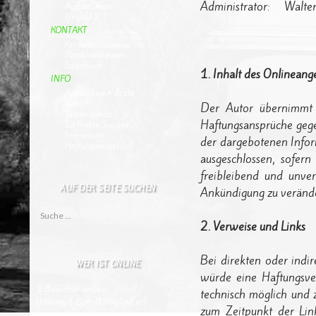
Administrator: Walter
Aufraeumen
Urwald 2
KONTAKT
Kontakt
Kontaktadressen
Gästebuch
1. Inhalt des Onlineang
INFO
Apotheken + Ärzte
Kino
Der Autor übernimmt ke
Wetterstation
Haftungsansprüche gege
So finden Sie uns
Impressum
der dargebotenen Infor
Haftungsausschluß
ausgeschlossen, sofern
freibleibend und unve
AUF DER SEITE SUCHEN
Ankündigung zu veränder
Suche nach:
2. Verweise und Links
Bei direkten oder indi
WER IST ONLINE
würde eine Haftungsver
1 Besucher online
technisch möglich und z
0 Gäste,
1 Bots,
0 Mitglied(er)
zum Zeitpunkt der Link