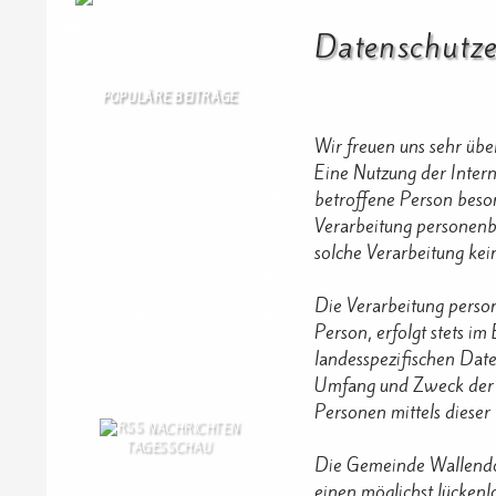
Wir
sind auch auf Facebook
Datenschutz
POPULÄRE BEITRÄGE
Die 10 am meisten besuchten Seiten der
Wir freuen uns sehr üb
letzten 7 Tage:
Eine Nutzung der Inter
Startseite
877
betroffene Person beso
Gästebuch
378
Unser Dorf
103
Verarbeitung personenbe
Schäferei Czerkus
97
solche Verarbeitung kei
Kirche
96
Kontakt
87
Kanuverleih
86
Die Verarbeitung perso
Dorfgeschichte
85
Person, erfolgt stets 
Bilder von Bürgern
79
landesspezifischen Dat
Kontaktformular Webmaster
77
Umfang und Zweck der v
Personen mittels dieser
NACHRICHTEN
TAGESSCHAU
Die Gemeinde Wallendor
Vor 70 Jahren: Das Unglück von
einen möglichst lückenl