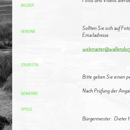
Fotos und Videos werde
BILDER
Bildergalerie
Bilder von Bürgern
Hobbymaler
Panoramabilder
Sollten Sie sich auf Fo
VEREINE
Emailadresse.
KV Schmetterling
Vorstand KV Schmetterling
Geschichte Schmetterling
webmaster@wallendorf-
Prinzenpaare
KV-Schmetterling News
Veranstaltungen vom KV
TOURISTIK
Gastronomie
Gästezimmer
Bitte geben Sie einen 
Campingplätze
Kanuverleih
Freizeitspaß
Nach Prüfung der Angab
GEWERBE
Brennereien
Schäferei Czerkus
SPIELE
Mahjongg
Bürgermeister: Dieter 
UpBlock
Fleur
Hexafleur