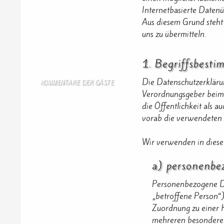
Marcinelle veränderte Europa
Internetbasierte Datenü
8. August 2026
Aus diesem Grund steht 
Rotes Meer: Wie die Huthi den
uns zu übermitteln.
Iran-Krieg verändern
8. August 2026
1. Begriffsbest
Die Datenschutzerklärun
KOMMENTARE DER GÄSTE
Verordnungsgeber beim
Gästebuch
die Öffentlichkeit als 
Hi Ihr Lieben Ich habe …
vorab die verwendeten B
Gästebuch
Wir verwenden in diese
Dank Euch, Monika und W …
a) personenbe
Gästebuch
Danke, Monika und Walte …
Personenbezogene Dat
„betroffene Person“) 
KV Schmetterling
Zuordnung zu einer 
Hallo liebe Schmetterli …
mehreren besonderen 