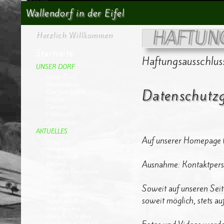
Suchen
Wallendorf in der Eifel
HAFTUN
Herzlich Willkommen
Startseite
Haftungsausschlus
UNSER DORF
Unser Dorf
Gemeinderat
Datenschutz
Dorfgeschichte
Kirche
Chronik
Feuerwehr
Bürgerhaus
AKTUELLES
Auf unserer Homepage
Aktuelles
Geburtstage
Bürgerhaus
Ausnahme: Kontaktpers
Vereine
Aktuelles Feuerwehr
Kirche
Dorfgeschehen
Soweit auf unseren Sei
Impressionen
soweit möglich, stets a
Rund ums Dorf
Von Bürgern
Aktuelles Chronik
Computer + Technik