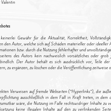
 Valentin
ebotes
inerlei Gewähr für die Aktualität, Korrektheit, Vollständigke
n den Autor, welche sich auf Schäden materieller oder ideeller 
mationen bzw. durch die Nutzung fehlerhafter und unvollständige
 seitens des Autors kein nachweislich vorsätzliches oder grob 
rbindlich. Der Autor behält es sich ausdrücklich vor, Teile 
n, zu ergänzen, zu löschen oder die Veröffentlichung zeitweise od
rekten Verweisen auf fremde Webseiten (“Hyperlinks”), die auße
pflichtung ausschließlich in dem Fall in Kraft treten, in dem
umutbar wäre, die Nutzung im Falle rechtswidriger Inhalte zu ve
setzung keine illegalen Inhalte auf den zu verlinkenden Seit