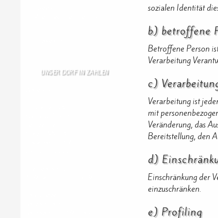
sozialen Identität di
Gästebuch
Allen Besuchern der Hom …
b) betroffene 
Zum Gästebuch
Betroffene Person is
Verarbeitung Verantw
UNSER DORF IN ZAHLEN
c) Verarbeitun
Wallendorf
Verarbeitung ist jed
Einwohner: 380
mit personenbezogen
Fläche: 8,71 km²
Veränderung, das Aus
Kennzeichen: BIT
Höhe ü. NN: 180 m
Bereitstellung, den 
Postleitzahl: 54675
Vorwahl: 06566
d) Einschränku
Internetanschluß:
Einschränkung der Ve
Ab Mitte Juni 2015 (50 MBit)
einzuschränken.
Handynetze:
Ganz schwach D1
e) Profiling
Ganz stark LuxGSM + Tango + O2