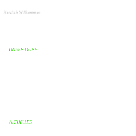
Herzlich Willkommen
Startseite
UNSER DORF
Unser Dorf
Gemeinderat
Dorfgeschichte
Kirche
Chronik
Feuerwehr
Bürgerhaus
AKTUELLES
Aktuelles