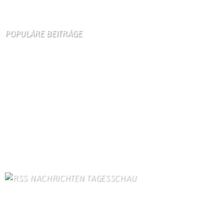
Wir
sind auch auf Facebook
POPULÄRE BEITRÄGE
Die 10 am meisten besuchten Seiten der letzten 7 Tage:
Startseite
778
Gästebuch
326
Kirche
96
Schäferei Czerkus
85
Unser Dorf
83
Dorfgeschichte
82
Kontakt
71
Kanuverleih
69
Bilder von Bürgern
65
Kontaktformular Webmaster
63
NACHRICHTEN TAGESSCHAU
Mutmaßlich ukrainische Drohne explodiert in Bulgarien
8. August 2026