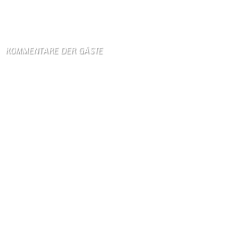
Orban-Kritiker Baka soll Ungarns neuer Präsident werden
8. August 2026
KOMMENTARE DER GÄSTE
Gästebuch
Hi Ihr Lieben Ich habe …
Gästebuch
Dank Euch, Monika und W …
Gästebuch
Danke, Monika und Walte …
KV Schmetterling
Hallo liebe Schmetterli …
Gästebuch
Allen Besuchern der Hom …