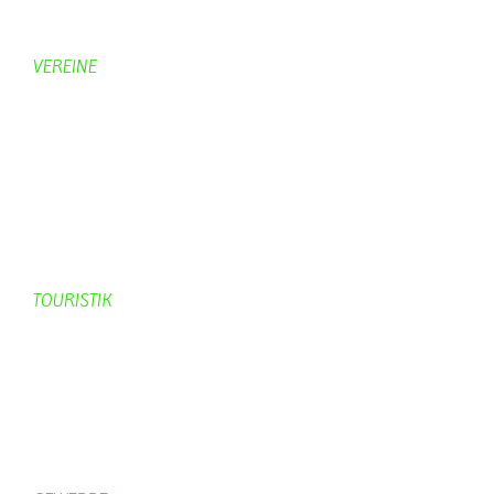
Panoramabilder
VEREINE
KV Schmetterling
Vorstand KV Schmetterling
Geschichte Schmetterling
Prinzenpaare
KV-Schmetterling News
Veranstaltungen vom KV
TOURISTIK
Gastronomie
Gästezimmer
Campingplätze
Kanuverleih
Freizeitspaß