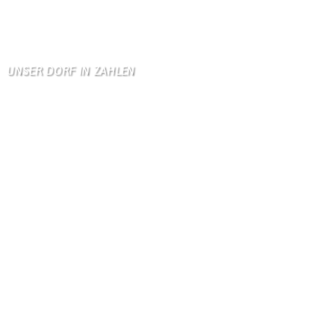
Zum Gästebuch
UNSER DORF IN ZAHLEN
Wallendorf
Einwohner: 380
Fläche: 8,71 km²
Kennzeichen: BIT
Höhe ü. NN: 180 m
Postleitzahl: 54675
Vorwahl: 06566
Internetanschluß:
Ab Mitte Juni 2015 (50 MBit)
Handynetze:
Ganz schwach D1
Ganz stark LuxGSM + Tango + O2
Wir haben kein: