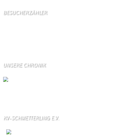
BESUCHERZÄHLER
Seitenaufrufe:
4600109
Seitenaufrufe heute:
41
Seitenaufrufe gestern:
1219
Seitenaufrufe letzte Woche:
9945
UNSERE CHRONIK
Die Wallendorfer Chronik als Geschenk für
Weihnachten.
Über unser Kontaktfomular jederzeit zu bestellen.
KV-SCHMETTERLING E.V.