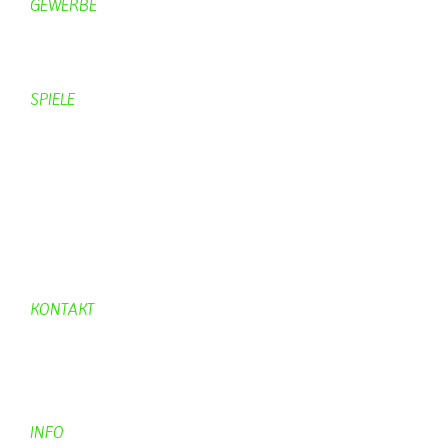
GEWERBE
Brennereien
Schäferei Czerkus
SPIELE
Mahjongg
UpBlock
Fleur
Hexafleur
Aufraeumen
Urwald 2
KONTAKT
Kontakt
Kontaktadressen
Gästebuch
INFO