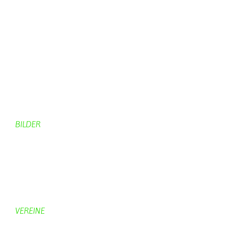
Aktuelles Feuerwehr
Kirche
Dorfgeschehen
Impressionen
Rund ums Dorf
Von Bürgern
Aktuelles Chronik
Computer + Technik
BILDER
Bildergalerie
Bilder von Bürgern
Hobbymaler
Panoramabilder
VEREINE
KV Schmetterling