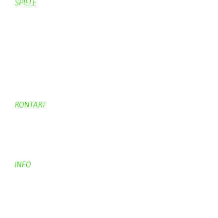
SPIELE
Mahjongg
UpBlock
Fleur
Hexafleur
Aufraeumen
Urwald 2
KONTAKT
Kontakt
Kontaktadressen
Gästebuch
INFO
Apotheken + Ärzte
Kino
Wetterstation