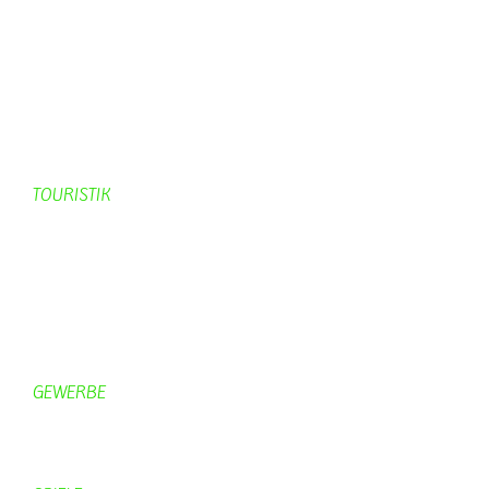
Vorstand KV Schmetterling
Geschichte Schmetterling
Prinzenpaare
KV-Schmetterling News
Veranstaltungen vom KV
TOURISTIK
Gastronomie
Gästezimmer
Campingplätze
Kanuverleih
Freizeitspaß
GEWERBE
Brennereien
Schäferei Czerkus