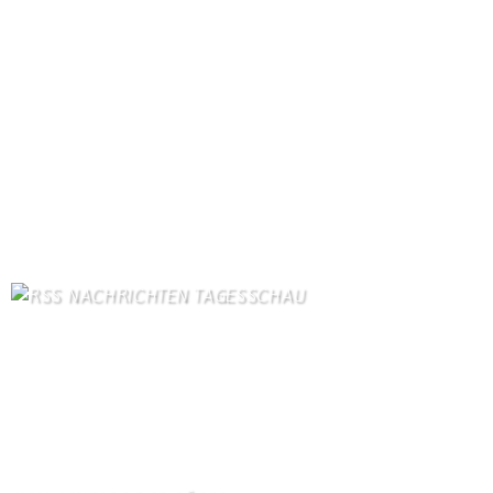
Die 10 am meisten besuchten Seiten der letzten 7 Tage:
Startseite
859
Gästebuch
373
Unser Dorf
102
Schäferei Czerkus
96
Kirche
90
Kanuverleih
85
Dorfgeschichte
84
Kontakt
84
Kontaktformular Webmaster
76
Bilder von Bürgern
75
NACHRICHTEN TAGESSCHAU
US-Senat beschließt verschärfte Russland-Sanktionen
7. August 2026
Streit mit Italien über Ceuta - Spanien führt Grenzkontrollen ein
7. August 2026