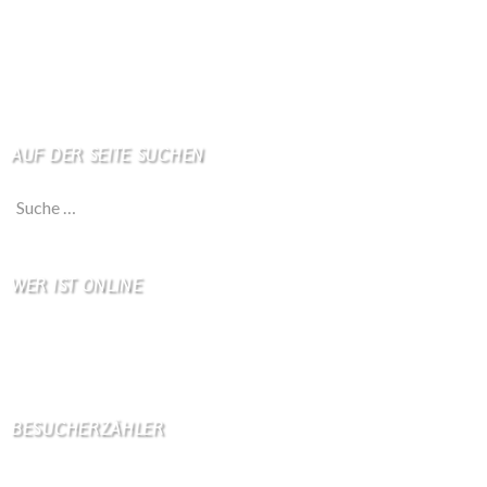
So finden Sie uns
Impressum
Haftungsausschluß
AUF DER SEITE SUCHEN
Suche nach:
WER IST ONLINE
8 Besucher online
3 Gäste,
5 Bots,
0 Mitglied(er)
BESUCHERZÄHLER
Seitenaufrufe:
4599275