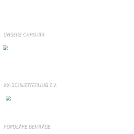
Seitenaufrufe heute:
426
Seitenaufrufe gestern:
1114
Seitenaufrufe letzte Woche:
10710
UNSERE CHRONIK
Die Wallendorfer Chronik als Geschenk für
Weihnachten.
Über unser Kontaktfomular jederzeit zu bestellen.
KV-SCHMETTERLING E.V.
Wir
sind auch auf Facebook
POPULÄRE BEITRÄGE