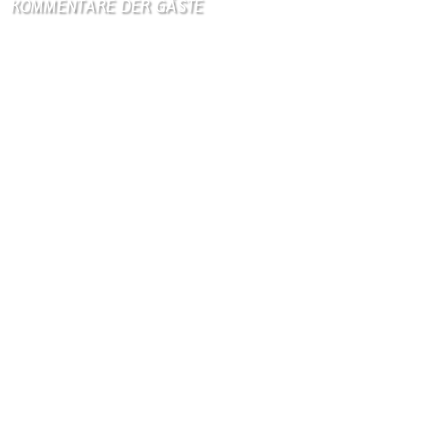
KOMMENTARE DER GÄSTE
Gästebuch
Hi Ihr Lieben Ich habe …
Gästebuch
Dank Euch, Monika und W …
Gästebuch
Danke, Monika und Walte …
KV Schmetterling
Hallo liebe Schmetterli …
Gästebuch
Allen Besuchern der Hom …
Zum Gästebuch