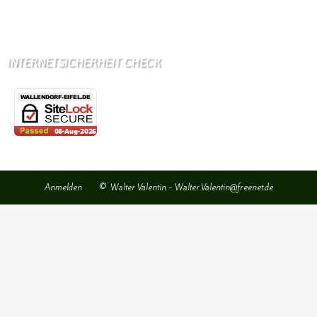
Kindergarten: Bollendorf
INTERNETSICHERHEIT CHECK
Anmelden
© Walter Valentin - Walter.Valentin@freenet.de