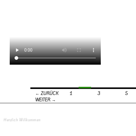
← ZURÜCK
1
2
3
…
5
WEITER →
Beitrags-Navigation
Herzlich Willkommen