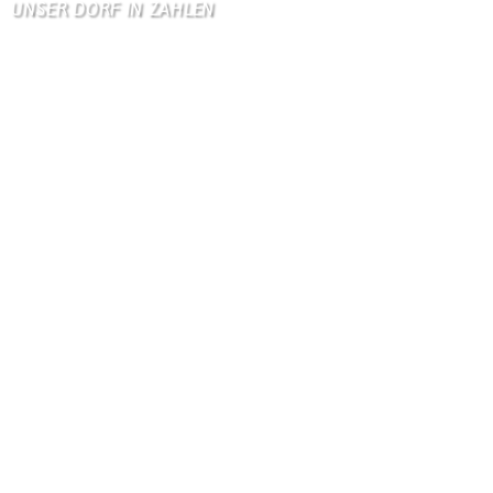
UNSER DORF IN ZAHLEN
Wallendorf
Einwohner: 380
Fläche: 8,71 km²
Kennzeichen: BIT
Höhe ü. NN: 180 m
Postleitzahl: 54675
Vorwahl: 06566
Internetanschluß:
Ab Mitte Juni 2015 (50 MBit)
Handynetze:
Ganz schwach D1
Ganz stark LuxGSM + Tango + O2
Wir haben kein:
Lebensmittelgeschäft
Metzgerei
Bäckerei
Grundschule: Bollendorf