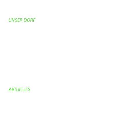
Startseite
UNSER DORF
Unser Dorf
Gemeinderat
Dorfgeschichte
Kirche
Chronik
Feuerwehr
Bürgerhaus
AKTUELLES
Aktuelles
Geburtstage
Bürgerhaus
Vereine