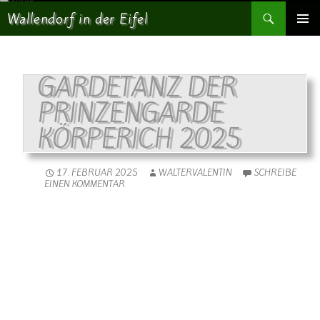
Suchen
Wallendorf in der Eifel
SPRINGE ZUM INHALT
PRIMÄR
MENÜ
GARDETANZ DER
PRINZENGARDE
KÖRPERICH 2025
17. FEBRUAR 2025
WALTERVALENTIN
SCHREIBE
EINEN KOMMENTAR