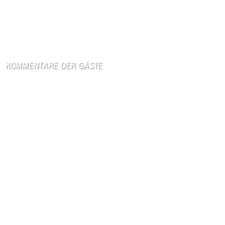
7. August 2026
Streit mit Italien über Ceuta - Spanien führt Grenzkontrollen ein
7. August 2026
KOMMENTARE DER GÄSTE
Gästebuch
Hi Ihr Lieben Ich habe …
Gästebuch
Dank Euch, Monika und W …
Gästebuch
Danke, Monika und Walte …
KV Schmetterling
Hallo liebe Schmetterli …
Gästebuch