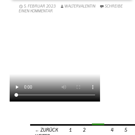
5. FEBRUAR 2023
WALTERVALENTIN
SCHREIBE
EINEN KOMMENTAR
← ZURÜCK
1
2
3
4
5