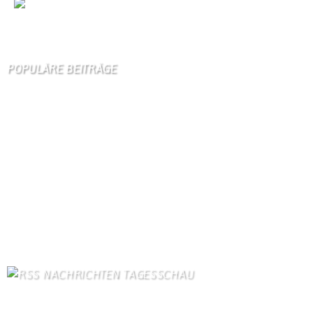
Wir
sind auch auf Facebook
POPULÄRE BEITRÄGE
Die 10 am meisten besuchten Seiten der letzten 7 Tage:
Startseite
859
Gästebuch
374
Unser Dorf
102
Schäferei Czerkus
96
Kirche
90
Kanuverleih
85
Dorfgeschichte
84
Kontakt
84
Kontaktformular Webmaster
76
Bilder von Bürgern
75
NACHRICHTEN TAGESSCHAU
US-Senat beschließt verschärfte Russland-Sanktionen