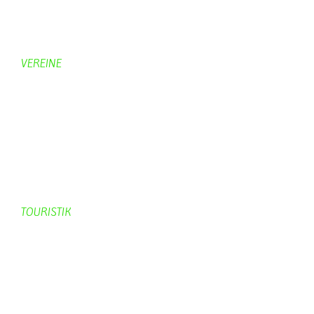
Hobbymaler
Panoramabilder
VEREINE
KV Schmetterling
Vorstand KV Schmetterling
Geschichte Schmetterling
Prinzenpaare
KV-Schmetterling News
Veranstaltungen vom KV
TOURISTIK
Gastronomie
Gästezimmer
Campingplätze
Kanuverleih