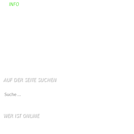
INFO
Apotheken + Ärzte
Kino
Wetterstation
So finden Sie uns
Impressum
Haftungsausschluß
AUF DER SEITE SUCHEN
Suche nach:
WER IST ONLINE
4 Besucher online