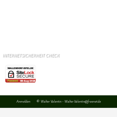
Wir haben kein:
Lebensmittelgeschäft
Metzgerei
Bäckerei
Grundschule: Bollendorf
Kindergarten: Bollendorf
INTERNETSICHERHEIT CHECK
Anmelden
© Walter Valentin - Walter.Valentin@freenet.de