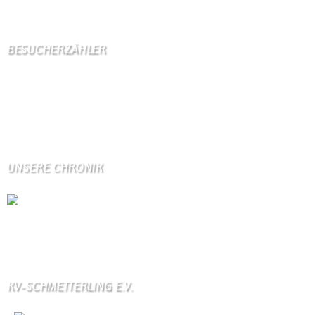
2 Gäste,
2 Bots,
0 Mitglied(er)
BESUCHERZÄHLER
Seitenaufrufe:
4599292
Seitenaufrufe heute:
443
Seitenaufrufe gestern:
1114
Seitenaufrufe letzte Woche:
10727
UNSERE CHRONIK
Die Wallendorfer Chronik als Geschenk für
Weihnachten.
Über unser Kontaktfomular jederzeit zu bestellen.
KV-SCHMETTERLING E.V.