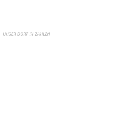
Allen Besuchern der Hom …
Zum Gästebuch
UNSER DORF IN ZAHLEN
Wallendorf
Einwohner: 380
Fläche: 8,71 km²
Kennzeichen: BIT
Höhe ü. NN: 180 m
Postleitzahl: 54675
Vorwahl: 06566
Internetanschluß:
Ab Mitte Juni 2015 (50 MBit)
Handynetze:
Ganz schwach D1
Ganz stark LuxGSM + Tango + O2