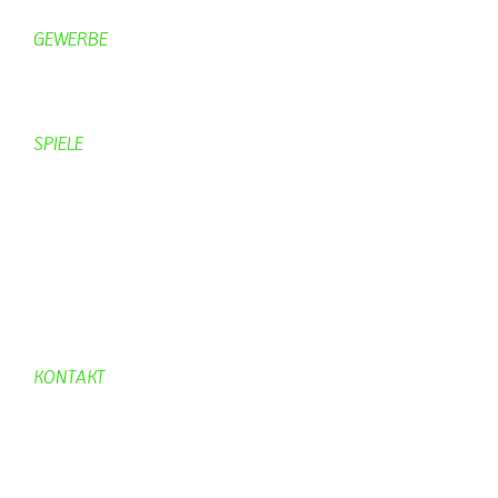
Freizeitspaß
GEWERBE
Brennereien
Schäferei Czerkus
SPIELE
Mahjongg
UpBlock
Fleur
Hexafleur
Aufraeumen
Urwald 2
KONTAKT
Kontakt
Kontaktadressen
Gästebuch