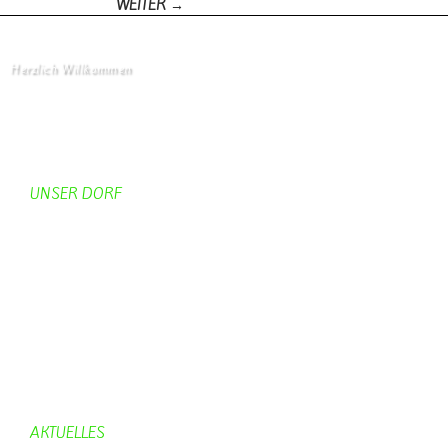
WEITER →
Beitrags-Navigation
Herzlich Willkommen
Startseite
UNSER DORF
Unser Dorf
Gemeinderat
Dorfgeschichte
Kirche
Chronik
Feuerwehr
Bürgerhaus
AKTUELLES