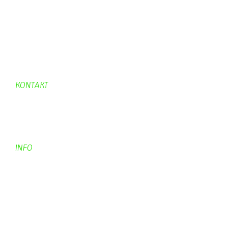
UpBlock
Fleur
Hexafleur
Aufraeumen
Urwald 2
KONTAKT
Kontakt
Kontaktadressen
Gästebuch
INFO
Apotheken + Ärzte
Kino
Wetterstation
So finden Sie uns
Impressum