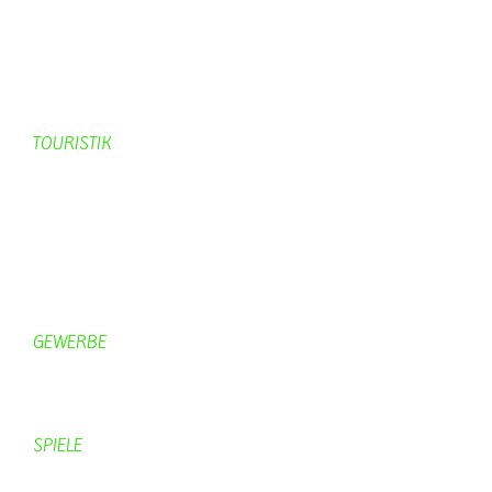
Geschichte Schmetterling
Prinzenpaare
KV-Schmetterling News
Veranstaltungen vom KV
TOURISTIK
Gastronomie
Gästezimmer
Campingplätze
Kanuverleih
Freizeitspaß
GEWERBE
Brennereien
Schäferei Czerkus
SPIELE
Mahjongg