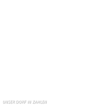
Gästebuch
Hi Ihr Lieben Ich habe …
Gästebuch
Dank Euch, Monika und W …
Gästebuch
Danke, Monika und Walte …
KV Schmetterling
Hallo liebe Schmetterli …
Gästebuch
Allen Besuchern der Hom …
Zum Gästebuch
UNSER DORF IN ZAHLEN