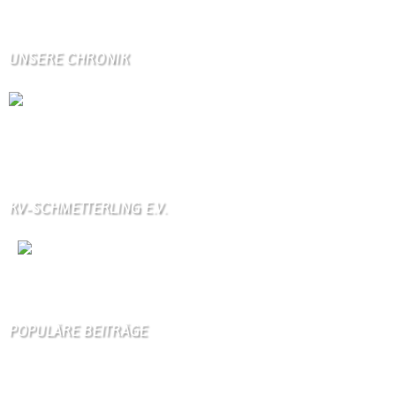
UNSERE CHRONIK
Die Wallendorfer Chronik als Geschenk für
Weihnachten.
Über unser Kontaktfomular jederzeit zu bestellen.
KV-SCHMETTERLING E.V.
Wir
sind auch auf Facebook
POPULÄRE BEITRÄGE
Die 10 am meisten besuchten Seiten der letzten 7 Tage:
Startseite
805