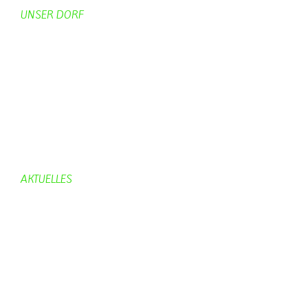
UNSER DORF
Unser Dorf
Gemeinderat
Dorfgeschichte
Kirche
Chronik
Feuerwehr
Bürgerhaus
AKTUELLES
Aktuelles
Geburtstage
Bürgerhaus
Vereine
Aktuelles Feuerwehr
Kirche