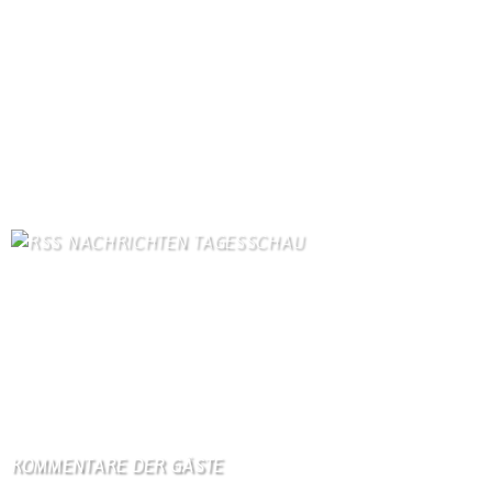
Gästebuch
297
Kirche
110
Unser Dorf
98
Schäferei Czerkus
91
Dorfgeschichte
91
Bilder von Bürgern
77
Kanuverleih
76
Gastronomie
76
Kontakt
69
NACHRICHTEN TAGESSCHAU
Fast 30 Jahre nach Mord an Tupac Shakur: Prozessbeginn in Los
Angeles
10. August 2026
Trump setzt auf wirtschaftlichen Druck gegen Iran
10. August 2026
KOMMENTARE DER GÄSTE