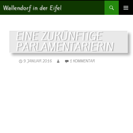
Suchen
Wallendorf in der Eifel
SPRINGE ZUM INHALT
PRIMÄR
MENÜ
EINE ZUKÜNFTIGE
PARLAMENTARIERIN
9. JANUAR 2016
1 KOMMENTAR
Bei diesem Redetalent braucht man
keine Angst um Nachwuchs für die
Politik zu haben!!