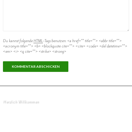
Du kannst folgende
HTML
-Tags benutzen:
<a href="" title=""> <abbr title="">
<acronym title=""> <b> <blockquote cite=""> <cite> <code> <del datetime="">
<em> <i> <q cite=""> <strike> <strong>
Herzlich Willkommen
Startseite