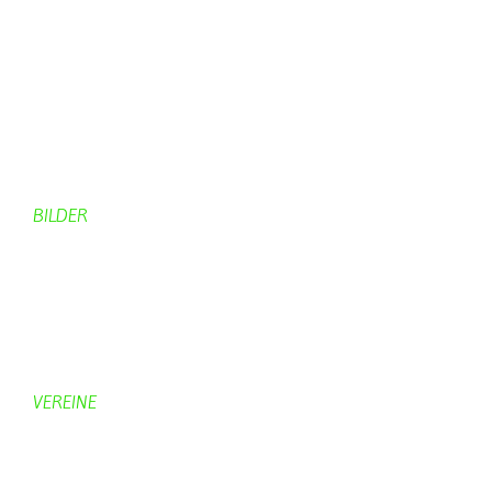
Dorfgeschehen
Impressionen
Rund ums Dorf
Von Bürgern
Aktuelles Chronik
Computer + Technik
BILDER
Bildergalerie
Bilder von Bürgern
Hobbymaler
Panoramabilder
VEREINE
KV Schmetterling
Vorstand KV Schmetterling