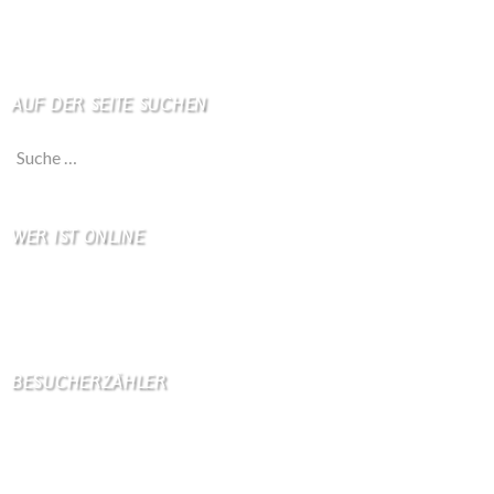
Haftungsausschluß
AUF DER SEITE SUCHEN
Suche nach:
WER IST ONLINE
13 Besucher online
12 Gäste,
1 Bots,
0 Mitglied(er)
BESUCHERZÄHLER
Seitenaufrufe:
4602917
Seitenaufrufe heute:
1831
Seitenaufrufe gestern:
1018
Seitenaufrufe letzte Woche:
11396