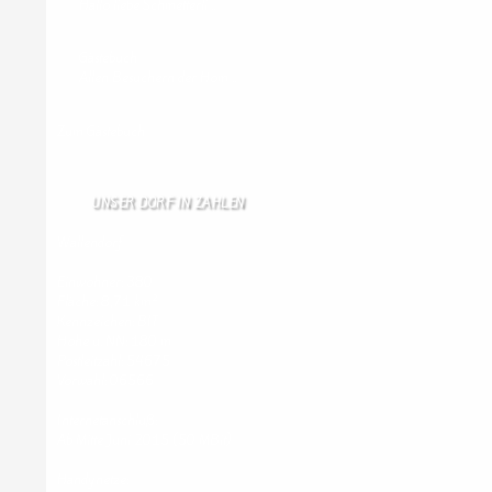
Hallo liebe Schmetterli …
Gästebuch
Allen Besuchern der Hom …
Zum Gästebuch
UNSER DORF IN ZAHLEN
Wallendorf
Einwohner: 380
Fläche: 8,71 km²
Kennzeichen: BIT
Höhe ü. NN: 180 m
Postleitzahl: 54675
Vorwahl: 06566
Internetanschluß:
Ab Mitte Juni 2015 (50 MBit)
Handynetze: