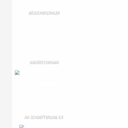
BESUCHERZÄHLER
Seitenaufrufe:
4598235
Seitenaufrufe heute:
500
Seitenaufrufe gestern:
2110
Seitenaufrufe letzte
11271
Woche:
UNSERE CHRONIK
Die Wallendorfer Chronik als
Geschenk für
Weihnachten.
Über unser Kontaktfomular jederzeit
zu bestellen.
KV-SCHMETTERLING E.V.