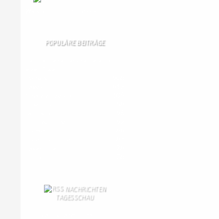
Wir
sind auch auf Facebook
POPULÄRE BEITRÄGE
Die 10 am meisten besuchten Seiten der
letzten 7 Tage:
Startseite
908
Gästebuch
413
Schäferei Czerkus
105
Unser Dorf
98
Kanuverleih
95
Dorfgeschichte
92
Kontakt
84
Bilder von Bürgern
83
Gästezimmer
78
Kirche
78
NACHRICHTEN
TAGESSCHAU
Ungarn schaltet Licht an