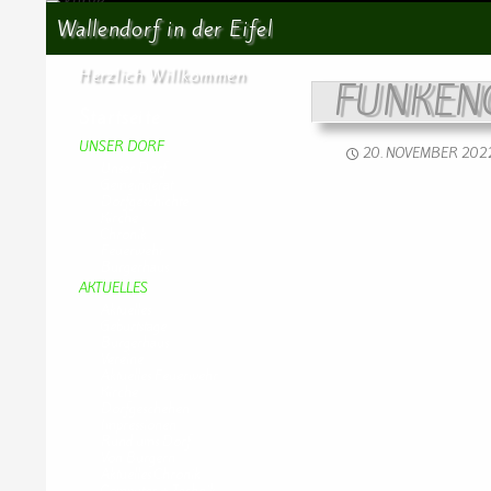
Suchen
Wallendorf in der Eifel
Herzlich Willkommen
FUNKEN
Startseite
UNSER DORF
20. NOVEMBER 202
Unser Dorf
Gemeinderat
Dorfgeschichte
Kirche
Chronik
Feuerwehr
Bürgerhaus
AKTUELLES
Aktuelles
Geburtstage
Bürgerhaus
Vereine
Aktuelles Feuerwehr
Kirche
Dorfgeschehen
Impressionen
Rund ums Dorf
Von Bürgern
Aktuelles Chronik
Computer + Technik