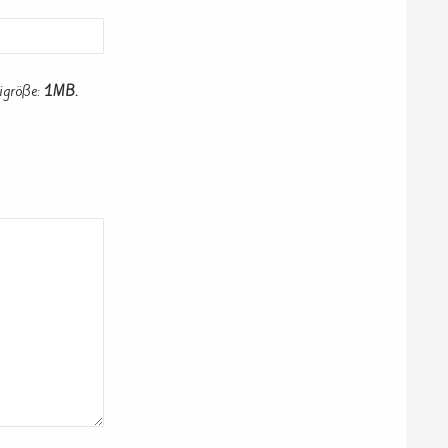
igröße:
1MB.