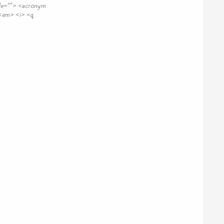
itle=""> <acronym
 <em> <i> <q