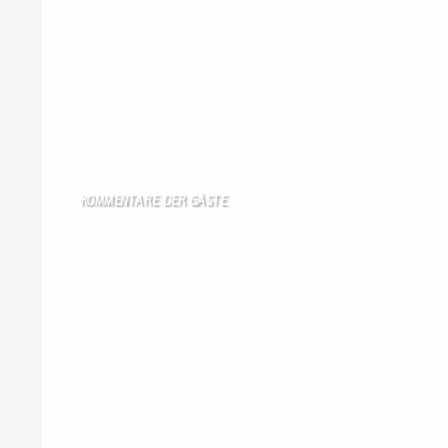
Wahrzeichen wegen Energiekrise
ab
7. August 2026
Trump unternimmt neuen Vorstoß
für Beschränkung von US-
Geburtsrecht
7. August 2026
KOMMENTARE DER GÄSTE
Gästebuch
Hi Ihr Lieben Ich habe …
Gästebuch
Dank Euch, Monika und W …
Gästebuch
Danke, Monika und Walte …
KV Schmetterling