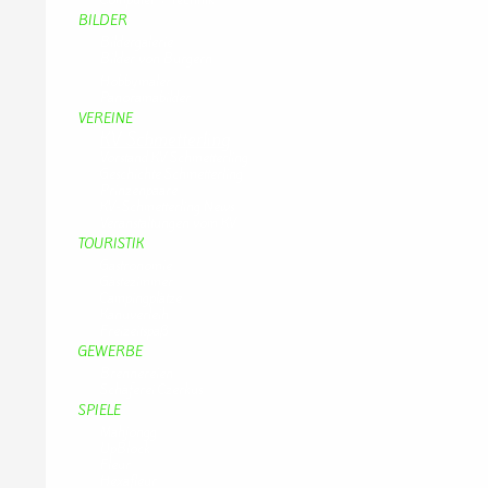
BILDER
Bildergalerie
Bilder von Bürgern
Hobbymaler
Panoramabilder
VEREINE
KV Schmetterling
Vorstand KV Schmetterling
Geschichte Schmetterling
Prinzenpaare
KV-Schmetterling News
Veranstaltungen vom KV
TOURISTIK
Gastronomie
Gästezimmer
Campingplätze
Kanuverleih
Freizeitspaß
GEWERBE
Brennereien
Schäferei Czerkus
SPIELE
Mahjongg
UpBlock
Fleur
Hexafleur