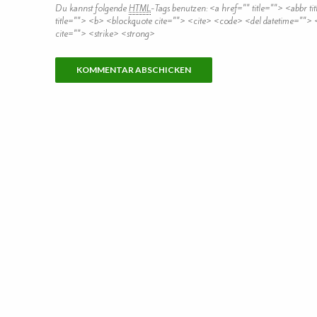
Du kannst folgende
HTML
-Tags benutzen:
<a href="" title=""> <abbr t
title=""> <b> <blockquote cite=""> <cite> <code> <del datetime="">
cite=""> <strike> <strong>