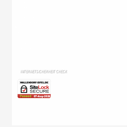
Ganz schwach D1
Ganz stark LuxGSM + Tango + O2
Wir haben kein:
Lebensmittelgeschäft
Metzgerei
Bäckerei
Grundschule: Bollendorf
Kindergarten: Bollendorf
INTERNETSICHERHEIT CHECK