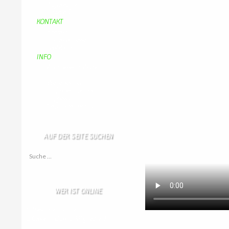
Aufraeumen
Urwald 2
KONTAKT
Kontakt
Kontaktadressen
Gästebuch
INFO
Apotheken + Ärzte
Kino
Wetterstation
So finden Sie uns
Impressum
Haftungsausschluß
AUF DER SEITE SUCHEN
Suche nach:
WER IST ONLINE
6 Besucher online
2 Gäste,
4 Bots,
0 Mitglied(er)