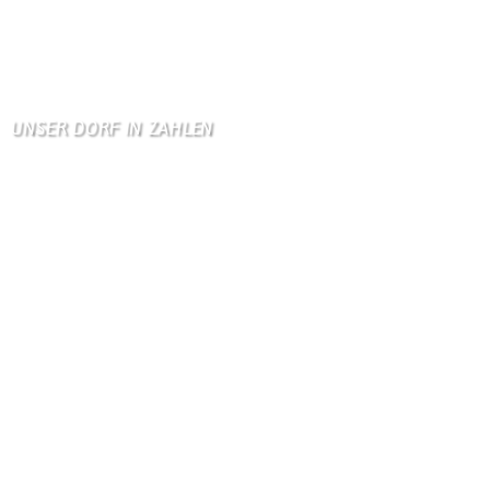
Zum Gästebuch
UNSER DORF IN ZAHLEN
Wallendorf
Einwohner: 380
Fläche: 8,71 km²
Kennzeichen: BIT
Höhe ü. NN: 180 m
Postleitzahl: 54675
Vorwahl: 06566
Internetanschluß:
Ab Mitte Juni 2015 (50 MBit)
Handynetze:
Ganz schwach D1
Ganz stark LuxGSM + Tango + O2