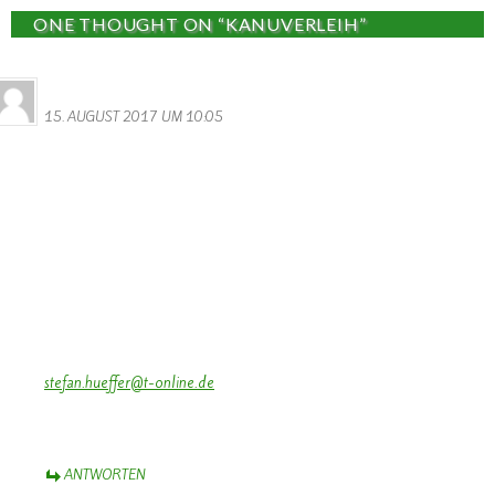
ONE THOUGHT ON “KANUVERLEIH”
Stefan Hüffer
15. AUGUST 2017 UM 10:05
Guten Tag,
wir sind eine Gruppe von 7 Erwachsenen und würden gern am
17.09.2017 eine Kanutour auf der Sauer machen. Am liebsten
hätten wir 2 Kajaks für je 2 Personen und 3 Kajaks für jeweils 1
Person.
Eine Tourenlänge von ca 2 -3 Stunden wäre gut.
Können Sie uns etwas vermieten.
Viele Grüße!
Stefan Hüffer
stefan.hueffer@t-online.de
0049 159 03047914
0049 2867 907992 (berufliche Nummer, heute hier erreichbar)
ANTWORTEN