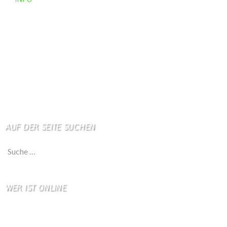
Apotheken + Ärzte
Kino
Wetterstation
So finden Sie uns
Impressum
Haftungsausschluß
AUF DER SEITE SUCHEN
Suche nach:
WER IST ONLINE
7 Besucher online
3 Gäste,
4 Bots,
0 Mitglied(er)