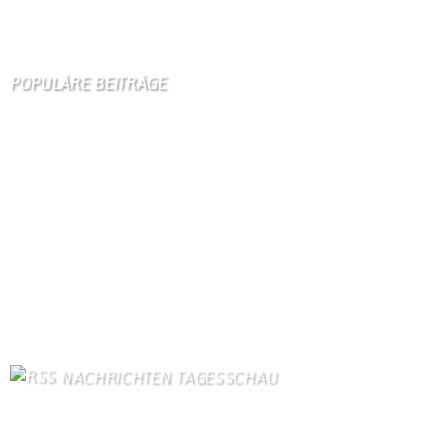
Wir
sind auch auf Facebook
POPULÄRE BEITRÄGE
Die 10 am meisten besuchten Seiten der letzten 7 Tage:
Startseite
857
Gästebuch
338
Kirche
100
Dorfgeschichte
92
Unser Dorf
89
Schäferei Czerkus
89
Kontakt
79
Kanuverleih
73
Bilder von Bürgern
70
Kontaktformular Webmaster
66
NACHRICHTEN TAGESSCHAU
Brasilien: Abholzung im Amazonas auf Zehnjahrestief
9. August 2026