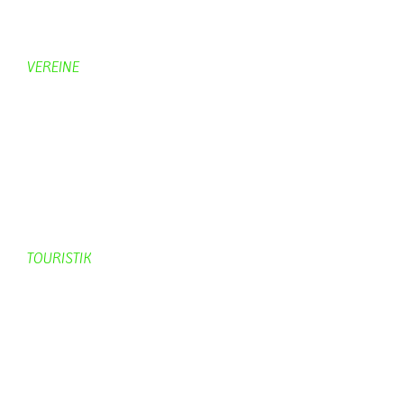
Hobbymaler
Panoramabilder
VEREINE
KV Schmetterling
Vorstand KV Schmetterling
Geschichte Schmetterling
Prinzenpaare
KV-Schmetterling News
Veranstaltungen vom KV
TOURISTIK
Gastronomie
Gästezimmer
Campingplätze
Kanuverleih
Freizeitspaß