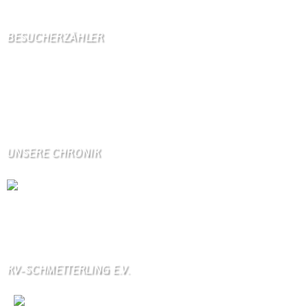
BESUCHERZÄHLER
Seitenaufrufe:
4600915
Seitenaufrufe heute:
847
Seitenaufrufe gestern:
1219
Seitenaufrufe letzte Woche:
10751
UNSERE CHRONIK
Die Wallendorfer Chronik als Geschenk für
Weihnachten.
Über unser Kontaktfomular jederzeit zu bestellen.
KV-SCHMETTERLING E.V.