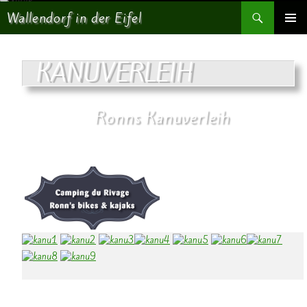
Suchen
Wallendorf in der Eifel
SPRINGE ZUM INHALT
PRIMÄR
MENÜ
KANUVERLEIH
Ronns Kanuverleih