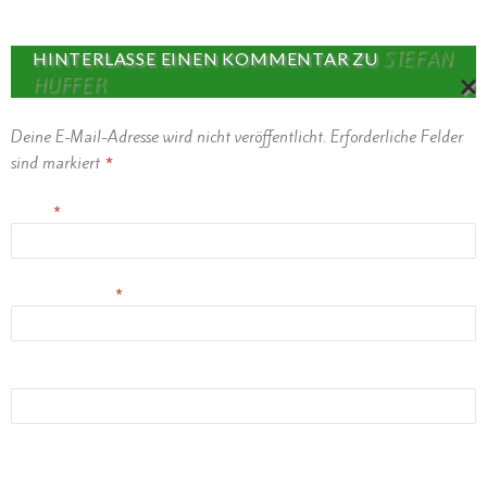
STEFAN
HINTERLASSE EINEN KOMMENTAR ZU
HÜFFER
ANT
Deine E-Mail-Adresse wird nicht veröffentlicht.
Erforderliche Felder
ABB
sind markiert
*
Name
*
E-Mail-Adresse
*
Website
(Erlaubte Dateitypen:
JPG, PNG, GIF, MP3
) maximale Dateigröße:
1MB.