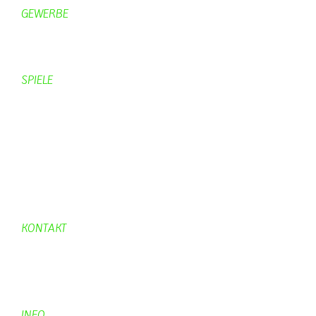
GEWERBE
Brennereien
Schäferei Czerkus
SPIELE
Mahjongg
UpBlock
Fleur
Hexafleur
Aufraeumen
Urwald 2
KONTAKT
Kontakt
Kontaktadressen
Gästebuch
INFO