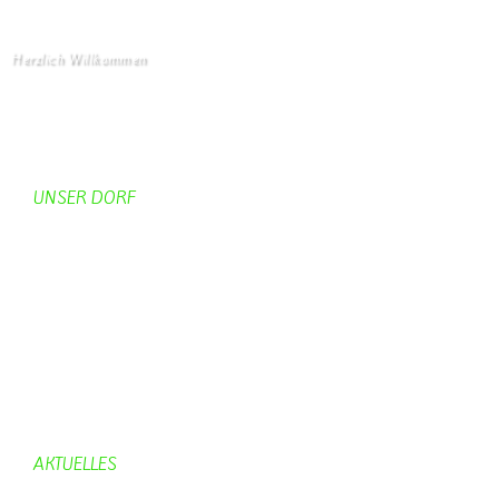
Herzlich Willkommen
Startseite
UNSER DORF
Unser Dorf
Gemeinderat
Dorfgeschichte
Kirche
Chronik
Feuerwehr
Bürgerhaus
AKTUELLES