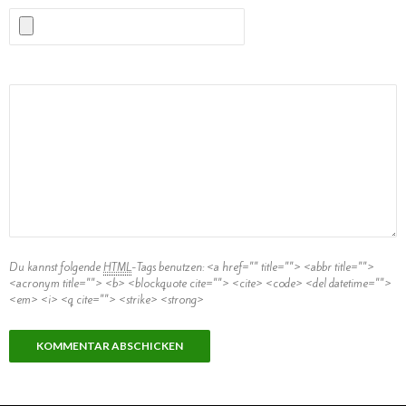
Kommentar
Du kannst folgende
HTML
-Tags benutzen:
<a href="" title=""> <abbr title="">
<acronym title=""> <b> <blockquote cite=""> <cite> <code> <del datetime="">
<em> <i> <q cite=""> <strike> <strong>