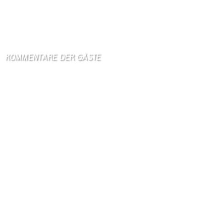
Straße von Hormus: Iran pocht auf Zugeständnisse der USA
9. August 2026
KOMMENTARE DER GÄSTE
Gästebuch
Hi Ihr Lieben Ich habe …
Gästebuch
Dank Euch, Monika und W …
Gästebuch
Danke, Monika und Walte …
KV Schmetterling
Hallo liebe Schmetterli …
Gästebuch
Allen Besuchern der Hom …