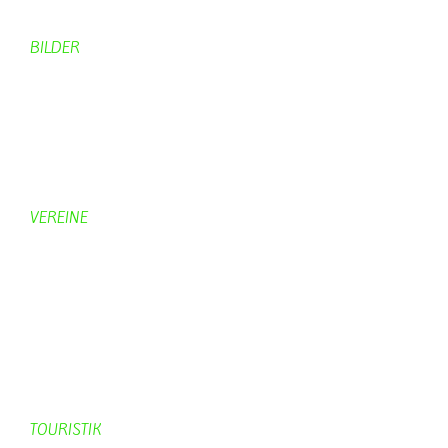
Computer + Technik
BILDER
Bildergalerie
Bilder von Bürgern
Hobbymaler
Panoramabilder
VEREINE
KV Schmetterling
Vorstand KV Schmetterling
Geschichte Schmetterling
Prinzenpaare
KV-Schmetterling News
Veranstaltungen vom KV
TOURISTIK