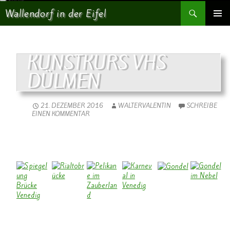
Suchen
Wallendorf in der Eifel
SPRINGE ZUM INHALT
PRIMÄR
MENÜ
KUNSTKURS VHS
DÜLMEN
21. DEZEMBER 2016
WALTERVALENTIN
SCHREIBE
EINEN KOMMENTAR
Immer wieder schickt uns Bernhard Arens schöne Bilder aus dem
Kunstkurs der VHS Dülmen. Hier eine Auswahl ( Dez. 2016 )