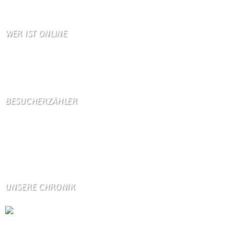
WER IST ONLINE
3 Besucher online
1 Gäste,
2 Bots,
0 Mitglied(er)
BESUCHERZÄHLER
Seitenaufrufe:
4600199
Seitenaufrufe heute:
131
Seitenaufrufe gestern:
1219
Seitenaufrufe letzte Woche:
10035
UNSERE CHRONIK
Die Wallendorfer Chronik als Geschenk für
Weihnachten.