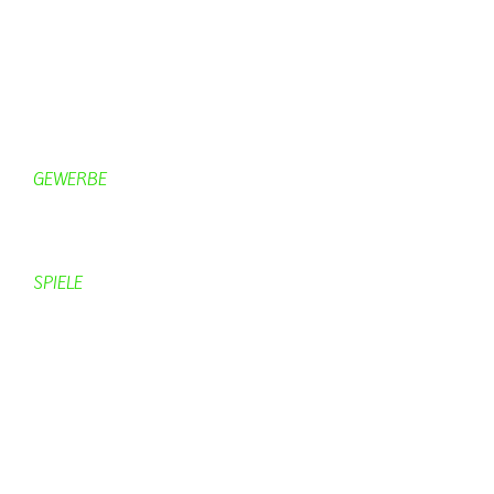
Gastronomie
Gästezimmer
Campingplätze
Kanuverleih
Freizeitspaß
GEWERBE
Brennereien
Schäferei Czerkus
SPIELE
Mahjongg
UpBlock
Fleur
Hexafleur
Aufraeumen
Urwald 2