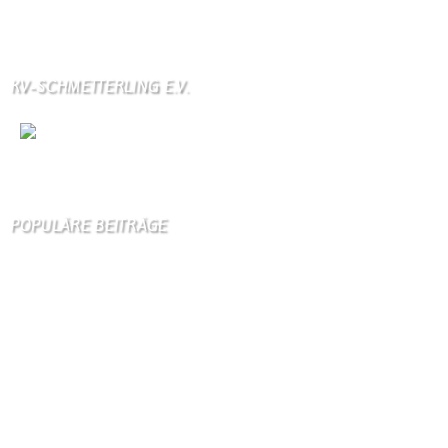
Über unser Kontaktfomular jederzeit zu bestellen.
KV-SCHMETTERLING E.V.
Wir
sind auch auf Facebook
POPULÄRE BEITRÄGE
Die 10 am meisten besuchten Seiten der letzten 7 Tage:
Startseite
787
Gästebuch
329
Kirche
97
Schäferei Czerkus
85
Unser Dorf
83
Dorfgeschichte
83
Kontakt
71
Kanuverleih
69
Bilder von Bürgern
66