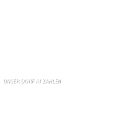
Danke, Monika und Walte …
KV Schmetterling
Hallo liebe Schmetterli …
Gästebuch
Allen Besuchern der Hom …
Zum Gästebuch
UNSER DORF IN ZAHLEN
Wallendorf
Einwohner: 380
Fläche: 8,71 km²
Kennzeichen: BIT
Höhe ü. NN: 180 m
Postleitzahl: 54675
Vorwahl: 06566