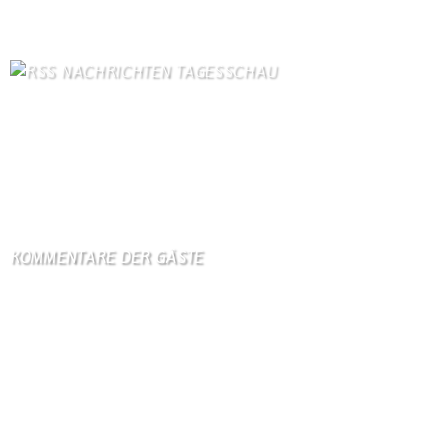
Kontaktformular Webmaster
63
NACHRICHTEN TAGESSCHAU
Mutmaßlich ukrainische Drohne explodiert in Bulgarien
8. August 2026
Orban-Kritiker Baka soll Ungarns neuer Präsident werden
8. August 2026
KOMMENTARE DER GÄSTE
Gästebuch
Hi Ihr Lieben Ich habe …
Gästebuch
Dank Euch, Monika und W …
Gästebuch