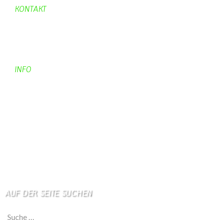
KONTAKT
Kontakt
Kontaktadressen
Gästebuch
INFO
Apotheken + Ärzte
Kino
Wetterstation
So finden Sie uns
Impressum
Haftungsausschluß
AUF DER SEITE SUCHEN
Suche nach: