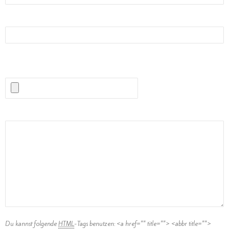
Website
(Erlaubte Dateitypen:
JPG, PNG, GIF, MP3
) maximale Dateigröße:
1MB.
Kommentar
Du kannst folgende
HTML
-Tags benutzen:
<a href="" title=""> <abbr title="">