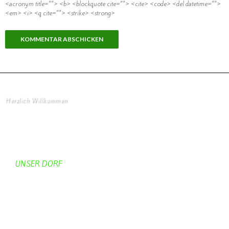
<acronym title=""> <b> <blockquote cite=""> <cite> <code> <del datetime="">
<em> <i> <q cite=""> <strike> <strong>
Herzlich Willkommen
Startseite
UNSER DORF
Unser Dorf
Gemeinderat
Dorfgeschichte
Kirche