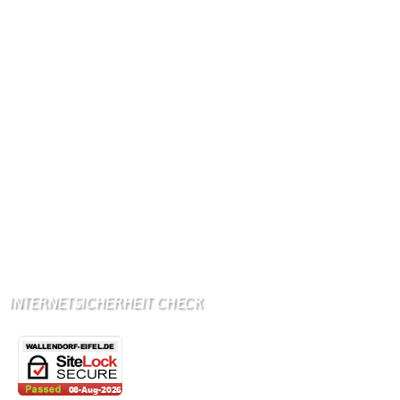
Internetanschluß:
Ab Mitte Juni 2015 (50 MBit)
Handynetze:
Ganz schwach D1
Ganz stark LuxGSM + Tango + O2
Wir haben kein:
Lebensmittelgeschäft
Metzgerei
Bäckerei
Grundschule: Bollendorf
Kindergarten: Bollendorf
INTERNETSICHERHEIT CHECK