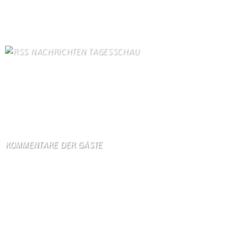
Bilder von Bürgern
66
Kontaktformular Webmaster
64
NACHRICHTEN TAGESSCHAU
Mutmaßlich ukrainische Drohne explodiert in Bulgarien
8. August 2026
Orban-Kritiker Baka soll Ungarns neuer Präsident werden
8. August 2026
KOMMENTARE DER GÄSTE
Gästebuch
Hi Ihr Lieben Ich habe …
Gästebuch
Dank Euch, Monika und W …