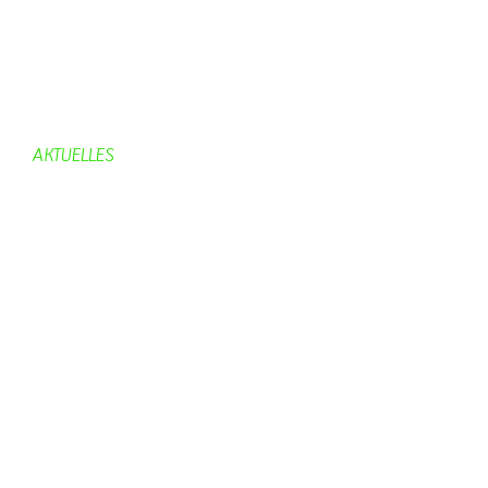
Kirche
Chronik
Feuerwehr
Bürgerhaus
AKTUELLES
Aktuelles
Geburtstage
Bürgerhaus
Vereine
Aktuelles Feuerwehr
Kirche
Dorfgeschehen
Impressionen
Rund ums Dorf
Von Bürgern