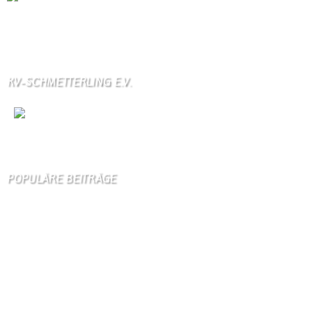
Die Wallendorfer Chronik als Geschenk für
Weihnachten.
Über unser Kontaktfomular jederzeit zu bestellen.
KV-SCHMETTERLING E.V.
Wir
sind auch auf Facebook
POPULÄRE BEITRÄGE
Die 10 am meisten besuchten Seiten der letzten 7 Tage:
Startseite
801
Gästebuch
329
Kirche
97
Schäferei Czerkus
85
Dorfgeschichte
84
Unser Dorf
83
Kontakt
72
Kanuverleih
69