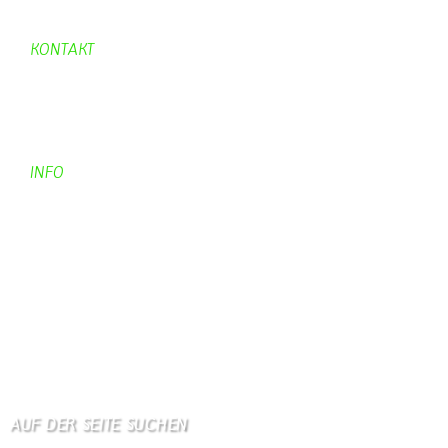
Urwald 2
KONTAKT
Kontakt
Kontaktadressen
Gästebuch
INFO
Apotheken + Ärzte
Kino
Wetterstation
So finden Sie uns
Impressum
Haftungsausschluß
AUF DER SEITE SUCHEN