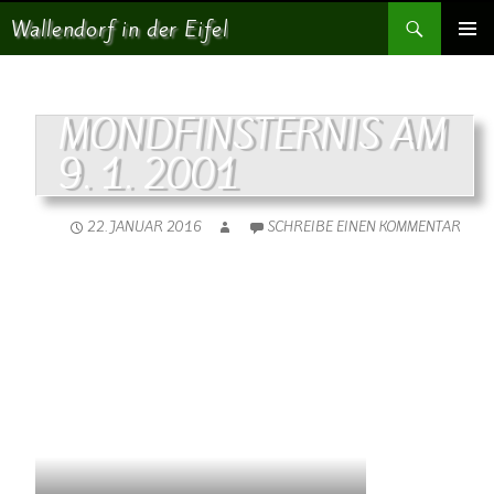
Suchen
Wallendorf in der Eifel
SPRINGE ZUM INHALT
PRIMÄR
MENÜ
MONDFINSTERNIS AM
9. 1. 2001
22. JANUAR 2016
SCHREIBE EINEN KOMMENTAR