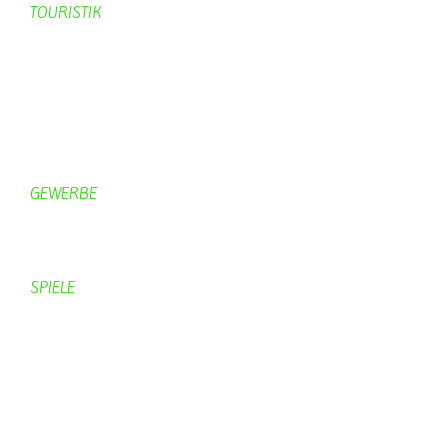
TOURISTIK
Gastronomie
Gästezimmer
Campingplätze
Kanuverleih
Freizeitspaß
GEWERBE
Brennereien
Schäferei Czerkus
SPIELE
Mahjongg
UpBlock
Fleur
Hexafleur
Aufraeumen