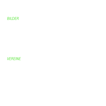
Aktuelles Chronik
Computer + Technik
BILDER
Bildergalerie
Bilder von Bürgern
Hobbymaler
Panoramabilder
VEREINE
KV Schmetterling
Vorstand KV Schmetterling
Geschichte Schmetterling
Prinzenpaare
KV-Schmetterling News
Veranstaltungen vom KV