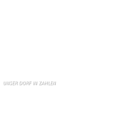
Gästebuch
Danke, Monika und Walte …
KV Schmetterling
Hallo liebe Schmetterli …
Gästebuch
Allen Besuchern der Hom …
Zum Gästebuch
UNSER DORF IN ZAHLEN
Wallendorf
Einwohner: 380
Fläche: 8,71 km²
Kennzeichen: BIT
Höhe ü. NN: 180 m
Postleitzahl: 54675