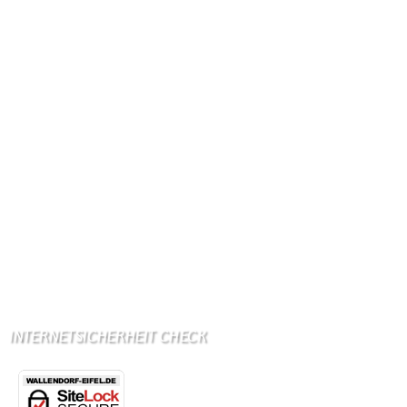
Vorwahl: 06566
Internetanschluß:
Ab Mitte Juni 2015 (50 MBit)
Handynetze:
Ganz schwach D1
Ganz stark LuxGSM + Tango + O2
Wir haben kein:
Lebensmittelgeschäft
Metzgerei
Bäckerei
Grundschule: Bollendorf
Kindergarten: Bollendorf
INTERNETSICHERHEIT CHECK