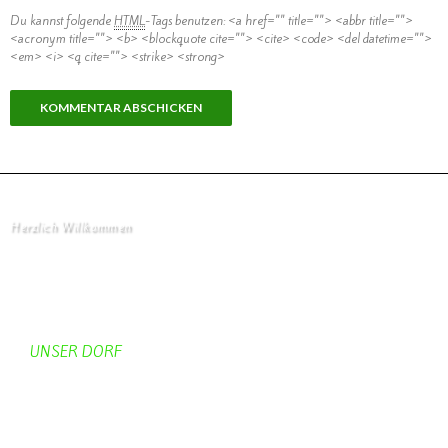
Du kannst folgende
HTML
-Tags benutzen:
<a href="" title=""> <abbr title="">
<acronym title=""> <b> <blockquote cite=""> <cite> <code> <del datetime="">
<em> <i> <q cite=""> <strike> <strong>
Herzlich Willkommen
Startseite
UNSER DORF
Unser Dorf
Gemeinderat
Dorfgeschichte