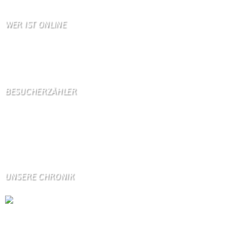
WER IST ONLINE
3 Besucher online
1 Gäste,
2 Bots,
0 Mitglied(er)
BESUCHERZÄHLER
Seitenaufrufe:
4598083
Seitenaufrufe heute:
348
Seitenaufrufe gestern:
2110
Seitenaufrufe letzte Woche:
11119
UNSERE CHRONIK
Die Wallendorfer Chronik als Geschenk für
Weihnachten.