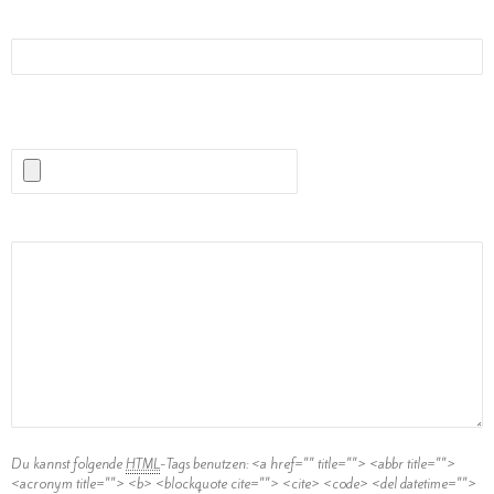
Website
(Erlaubte Dateitypen:
JPG, PNG, GIF, MP3
) maximale Dateigröße:
1MB.
Kommentar
Du kannst folgende
HTML
-Tags benutzen:
<a href="" title=""> <abbr title="">
<acronym title=""> <b> <blockquote cite=""> <cite> <code> <del datetime="">