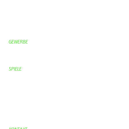
Gästezimmer
Campingplätze
Kanuverleih
Freizeitspaß
GEWERBE
Brennereien
Schäferei Czerkus
SPIELE
Mahjongg
UpBlock
Fleur
Hexafleur
Aufraeumen
Urwald 2