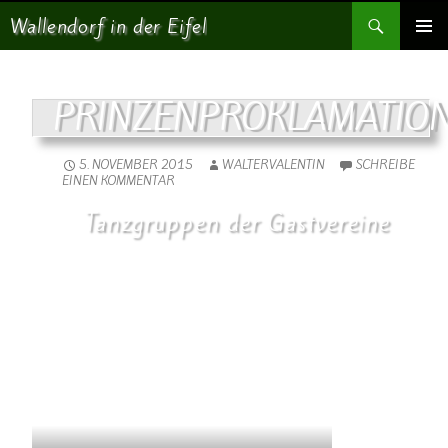
Suchen
Wallendorf in der Eifel
SPRINGE ZUM INHALT
PRIMÄR
MENÜ
PRINZENPROKLAMATIO
5. NOVEMBER 2015
WALTERVALENTIN
SCHREIBE
EINEN KOMMENTAR
Tanzgruppen der Gastvereine