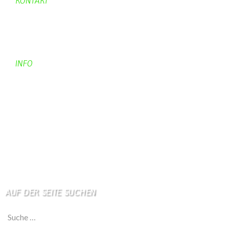
KONTAKT
Kontakt
Kontaktadressen
Gästebuch
INFO
Apotheken + Ärzte
Kino
Wetterstation
So finden Sie uns
Impressum
Haftungsausschluß
AUF DER SEITE SUCHEN
Suche nach: