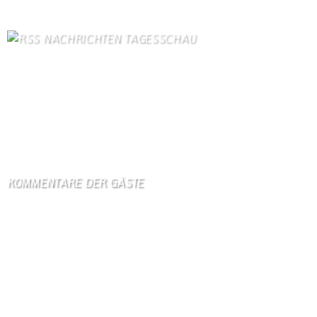
NACHRICHTEN TAGESSCHAU
US-Arzneimittelbehörde lässt neuen mRNA-Impfstoff gegen
Grippe zu
6. August 2026
Israel klagt Siedler wegen Tötung eines Palästinensers an
6. August 2026
KOMMENTARE DER GÄSTE
Gästebuch
Hi Ihr Lieben Ich habe …
Gästebuch
Dank Euch, Monika und W …
Gästebuch