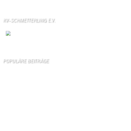
Über unser Kontaktfomular jederzeit zu bestellen.
KV-SCHMETTERLING E.V.
Wir
sind auch auf Facebook
POPULÄRE BEITRÄGE
Die 10 am meisten besuchten Seiten der letzten 7 Tage:
Startseite
888
Gästebuch
407
Schäferei Czerkus
105
Unser Dorf
97
Kanuverleih
91
Dorfgeschichte
89
Kontakt
83
Bilder von Bürgern
82
Gästezimmer
78
Kontaktformular Webmaster
78