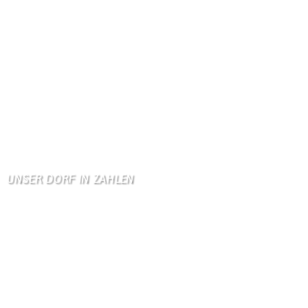
Danke, Monika und Walte …
KV Schmetterling
Hallo liebe Schmetterli …
Gästebuch
Allen Besuchern der Hom …
Zum Gästebuch
UNSER DORF IN ZAHLEN
Wallendorf
Einwohner: 380
Fläche: 8,71 km²
Kennzeichen: BIT
Höhe ü. NN: 180 m
Postleitzahl: 54675
Vorwahl: 06566