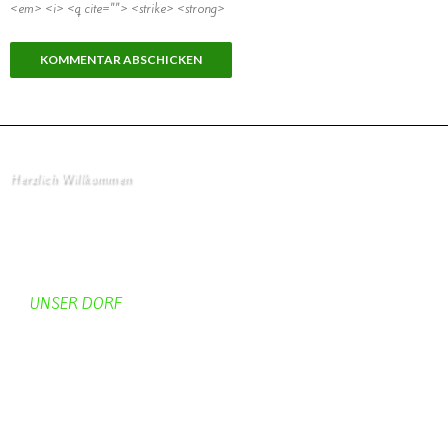
<em> <i> <q cite=""> <strike> <strong>
Herzlich Willkommen
Startseite
UNSER DORF
Unser Dorf
Gemeinderat
Dorfgeschichte
Kirche