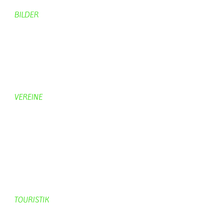
BILDER
Bildergalerie
Bilder von Bürgern
Hobbymaler
Panoramabilder
VEREINE
KV Schmetterling
Vorstand KV Schmetterling
Geschichte Schmetterling
Prinzenpaare
KV-Schmetterling News
Veranstaltungen vom KV
TOURISTIK
Gastronomie