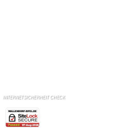
Internetanschluß:
Ab Mitte Juni 2015 (50 MBit)
Handynetze:
Ganz schwach D1
Ganz stark LuxGSM + Tango + O2
Wir haben kein:
Lebensmittelgeschäft
Metzgerei
Bäckerei
Grundschule: Bollendorf
Kindergarten: Bollendorf
INTERNETSICHERHEIT CHECK