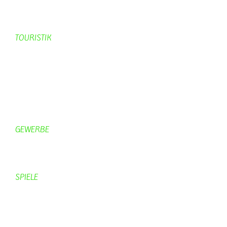
KV-Schmetterling News
Veranstaltungen vom KV
TOURISTIK
Gastronomie
Gästezimmer
Campingplätze
Kanuverleih
Freizeitspaß
GEWERBE
Brennereien
Schäferei Czerkus
SPIELE
Mahjongg
UpBlock
Fleur