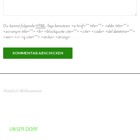
Du kannst folgende
HTML
-Tags benutzen:
<a href="" title=""> <abbr title="">
<acronym title=""> <b> <blockquote cite=""> <cite> <code> <del datetime="">
<em> <i> <q cite=""> <strike> <strong>
Herzlich Willkommen
Startseite
UNSER DORF
Unser Dorf