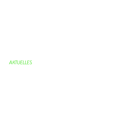
Gemeinderat
Dorfgeschichte
Kirche
Chronik
Feuerwehr
Bürgerhaus
AKTUELLES
Aktuelles
Geburtstage
Bürgerhaus
Vereine
Aktuelles Feuerwehr
Kirche
Dorfgeschehen
Impressionen