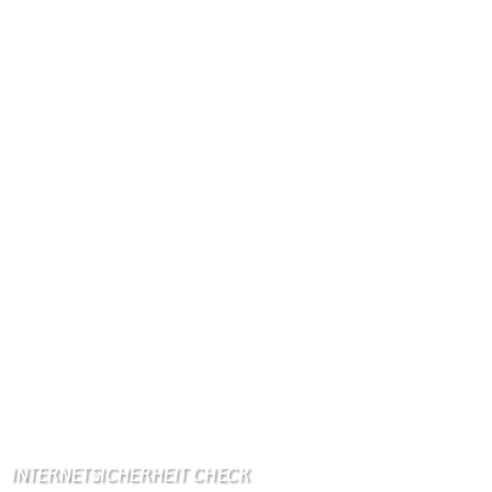
Fläche: 8,71 km²
Kennzeichen: BIT
Höhe ü. NN: 180 m
Postleitzahl: 54675
Vorwahl: 06566
Internetanschluß:
Ab Mitte Juni 2015 (50 MBit)
Handynetze:
Ganz schwach D1
Ganz stark LuxGSM + Tango + O2
Wir haben kein:
Lebensmittelgeschäft
Metzgerei
Bäckerei
Grundschule: Bollendorf
Kindergarten: Bollendorf
INTERNETSICHERHEIT CHECK