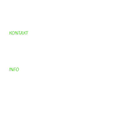
Hexafleur
Aufraeumen
Urwald 2
KONTAKT
Kontakt
Kontaktadressen
Gästebuch
INFO
Apotheken + Ärzte
Kino
Wetterstation
So finden Sie uns
Impressum
Haftungsausschluß