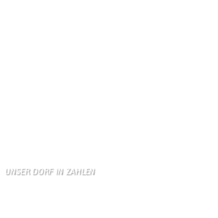
Gästebuch
Dank Euch, Monika und W …
Gästebuch
Danke, Monika und Walte …
KV Schmetterling
Hallo liebe Schmetterli …
Gästebuch
Allen Besuchern der Hom …
Zum Gästebuch
UNSER DORF IN ZAHLEN
Wallendorf
Einwohner: 380