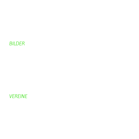
Rund ums Dorf
Von Bürgern
Aktuelles Chronik
Computer + Technik
BILDER
Bildergalerie
Bilder von Bürgern
Hobbymaler
Panoramabilder
VEREINE
KV Schmetterling
Vorstand KV Schmetterling
Geschichte Schmetterling
Prinzenpaare