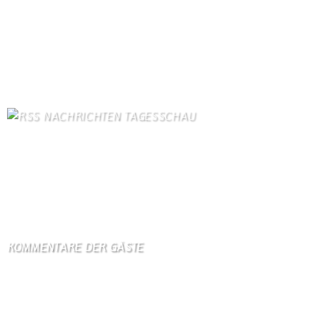
Unser Dorf
83
Dorfgeschichte
82
Kontakt
71
Kanuverleih
69
Bilder von Bürgern
65
Kontaktformular Webmaster
63
NACHRICHTEN TAGESSCHAU
Mutmaßlich ukrainische Drohne explodiert in Bulgarien
8. August 2026
Orban-Kritiker Baka soll Ungarns neuer Präsident werden
8. August 2026
KOMMENTARE DER GÄSTE
Gästebuch
Hi Ihr Lieben Ich habe …