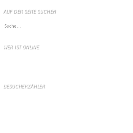
AUF DER SEITE SUCHEN
Suche nach:
WER IST ONLINE
7 Besucher online
5 Gäste,
2 Bots,
0 Mitglied(er)
BESUCHERZÄHLER
Seitenaufrufe:
4600075
Seitenaufrufe heute:
7
Seitenaufrufe gestern:
1219
Seitenaufrufe letzte Woche:
9911