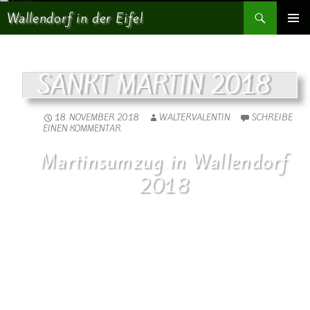
Suchen
Wallendorf in der Eifel
SPRINGE ZUM INHALT
PRIMÄR
MENÜ
SANKT MARTIN 2018
18. NOVEMBER 2018
WALTERVALENTIN
SCHREIBE
EINEN KOMMENTAR
Martinsumzug in Wallendorf
2018