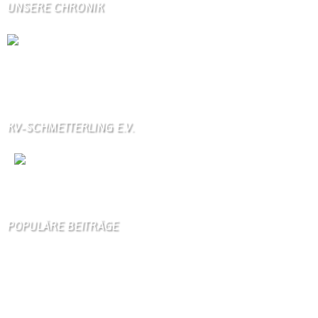
UNSERE CHRONIK
Die Wallendorfer Chronik als Geschenk für
Weihnachten.
Über unser Kontaktfomular jederzeit zu bestellen.
KV-SCHMETTERLING E.V.
Wir
sind auch auf Facebook
POPULÄRE BEITRÄGE
Die 10 am meisten besuchten Seiten der letzten 7 Tage:
Startseite
773
Gästebuch
325
Kirche
96
Schäferei Czerkus
85