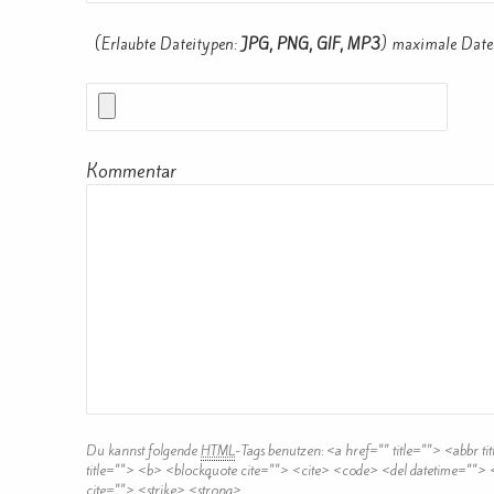
(Erlaubte Dateitypen:
JPG, PNG, GIF, MP3
) maximale Date
Kommentar
Du kannst folgende
HTML
-Tags benutzen:
<a href="" title=""> <abbr t
title=""> <b> <blockquote cite=""> <cite> <code> <del datetime="">
cite=""> <strike> <strong>