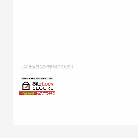
Wir haben kein:
Lebensmittelgeschäft
Metzgerei
Bäckerei
Grundschule: Bollendorf
Kindergarten: Bollendorf
INTERNETSICHERHEIT CHECK