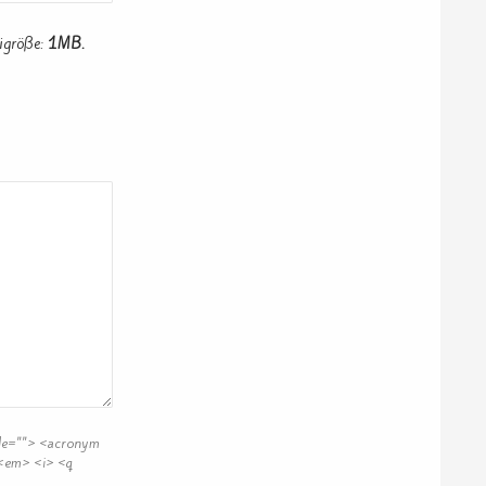
igröße:
1MB.
itle=""> <acronym
 <em> <i> <q