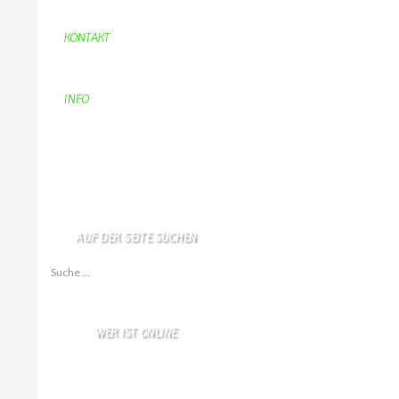
Aufraeumen
Urwald 2
KONTAKT
Kontakt
Kontaktadressen
Gästebuch
INFO
Apotheken + Ärzte
Kino
Wetterstation
So finden Sie uns
Impressum
Haftungsausschluß
AUF DER SEITE SUCHEN
Suche nach:
WER IST ONLINE
3 Besucher online
2 Gäste,
1 Bots,
0 Mitglied(er)