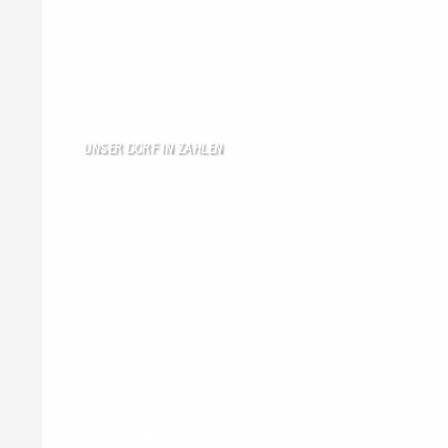
Gästebuch
Allen Besuchern der Hom …
Zum Gästebuch
UNSER DORF IN ZAHLEN
Wallendorf
Einwohner: 380
Fläche: 8,71 km²
Kennzeichen: BIT
Höhe ü. NN: 180 m
Postleitzahl: 54675
Vorwahl: 06566
Internetanschluß:
Ab Mitte Juni 2015 (50 MBit)
Handynetze:
Ganz schwach D1
Ganz stark LuxGSM + Tango + O2