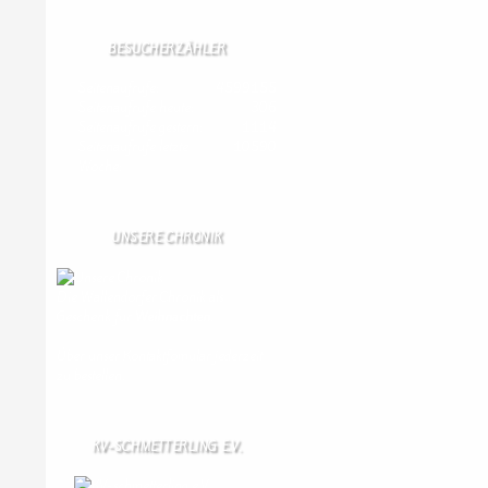
BESUCHERZÄHLER
Seitenaufrufe:
4599155
Seitenaufrufe heute:
306
Seitenaufrufe gestern:
1114
Seitenaufrufe letzte
10590
Woche:
UNSERE CHRONIK
Die Wallendorfer Chronik als
Geschenk für
Weihnachten.
Über unser Kontaktfomular jederzeit
zu bestellen.
KV-SCHMETTERLING E.V.