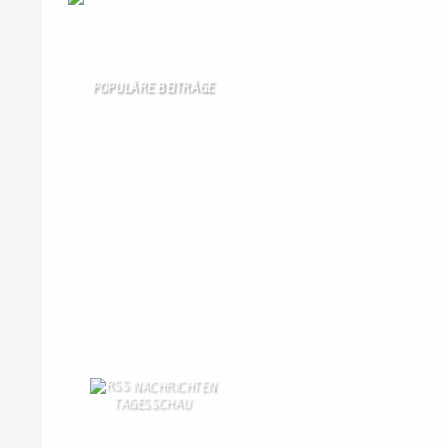
Wir
sind auch auf Facebook
POPULÄRE BEITRÄGE
Die 10 am meisten besuchten Seiten der
letzten 7 Tage:
Startseite
849
Gästebuch
370
Unser Dorf
100
Schäferei Czerkus
95
Kirche
90
Kanuverleih
85
Dorfgeschichte
84
Kontakt
84
Bilder von Bürgern
75
Kontaktformular Webmaster
75
NACHRICHTEN
TAGESSCHAU
US-Senat beschließt verschärfte