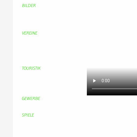
BILDER
Bildergalerie
Bilder von Bürgern
Hobbymaler
Panoramabilder
VEREINE
KV Schmetterling
Vorstand KV Schmetterling
Geschichte Schmetterling
Prinzenpaare
KV-Schmetterling News
Veranstaltungen vom KV
TOURISTIK
Gastronomie
Gästezimmer
Campingplätze
Kanuverleih
Freizeitspaß
GEWERBE
Brennereien
Schäferei Czerkus
SPIELE
Mahjongg
UpBlock
Fleur
Hexafleur