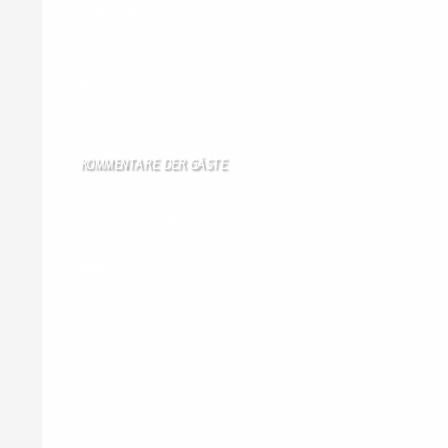
Russland-Sanktionen
7. August 2026
Streit mit Italien über Ceuta -
Spanien führt Grenzkontrollen ein
7. August 2026
KOMMENTARE DER GÄSTE
Gästebuch
Hi Ihr Lieben Ich habe …
Gästebuch
Dank Euch, Monika und W …
Gästebuch
Danke, Monika und Walte …
KV Schmetterling
Hallo liebe Schmetterli …