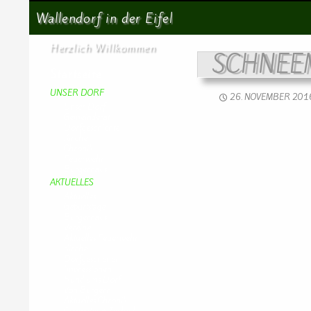
Suchen
Wallendorf in der Eifel
Herzlich Willkommen
SCHNEE
Startseite
UNSER DORF
26. NOVEMBER 201
Unser Dorf
Gemeinderat
Dorfgeschichte
Kirche
Chronik
Feuerwehr
Bürgerhaus
AKTUELLES
Aktuelles
Geburtstage
Bürgerhaus
Vereine
Aktuelles Feuerwehr
Kirche
Dorfgeschehen
Impressionen
Rund ums Dorf
Von Bürgern
Aktuelles Chronik
Computer + Technik