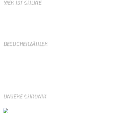
WER IST ONLINE
9 Besucher online
0 Gäste,
9 Bots,
0 Mitglied(er)
BESUCHERZÄHLER
Seitenaufrufe:
4599264
Seitenaufrufe heute:
415
Seitenaufrufe gestern:
1114
Seitenaufrufe letzte Woche:
10699
UNSERE CHRONIK
Die Wallendorfer Chronik als Geschenk für
Weihnachten.
Über unser Kontaktfomular jederzeit zu bestellen.