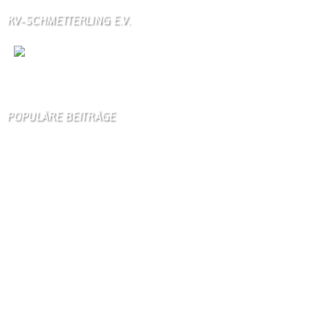
KV-SCHMETTERLING E.V.
Wir
sind auch auf Facebook
POPULÄRE BEITRÄGE
Die 10 am meisten besuchten Seiten der letzten 7 Tage:
Startseite
857
Gästebuch
373
Unser Dorf
101
Schäferei Czerkus
96
Kirche
90
Kanuverleih
85
Dorfgeschichte
84
Kontakt
84
Kontaktformular Webmaster
76
Bilder von Bürgern
75