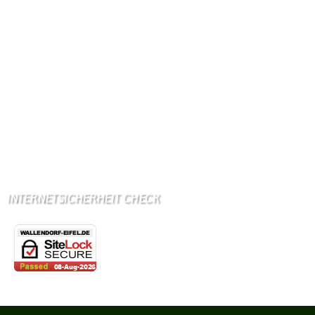
Handynetze:
Ganz schwach D1
Ganz stark LuxGSM + Tango + O2
Wir haben kein:
Lebensmittelgeschäft
Metzgerei
Bäckerei
Grundschule: Bollendorf
Kindergarten: Bollendorf
INTERNETSICHERHEIT CHECK