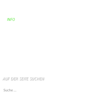
Kontaktadressen
Gästebuch
INFO
Apotheken + Ärzte
Kino
Wetterstation
So finden Sie uns
Impressum
Haftungsausschluß
AUF DER SEITE SUCHEN
Suche nach: