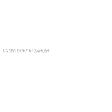
Hallo liebe Schmetterli …
Gästebuch
Allen Besuchern der Hom …
Zum Gästebuch
UNSER DORF IN ZAHLEN
Wallendorf
Einwohner: 380
Fläche: 8,71 km²
Kennzeichen: BIT
Höhe ü. NN: 180 m
Postleitzahl: 54675
Vorwahl: 06566
Internetanschluß:
Ab Mitte Juni 2015 (50 MBit)