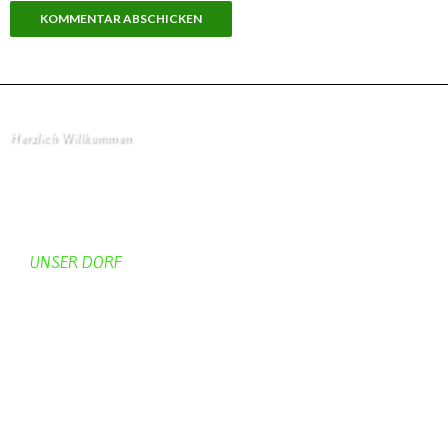
Herzlich Willkommen
Startseite
UNSER DORF
Unser Dorf
Gemeinderat
Dorfgeschichte
Kirche
Chronik
Feuerwehr