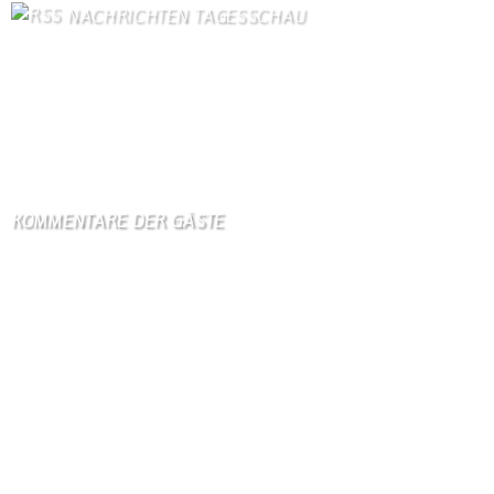
NACHRICHTEN TAGESSCHAU
US-Senat beschließt verschärfte Russland-Sanktionen
7. August 2026
Streit mit Italien über Ceuta - Spanien führt Grenzkontrollen ein
7. August 2026
KOMMENTARE DER GÄSTE
Gästebuch
Hi Ihr Lieben Ich habe …
Gästebuch
Dank Euch, Monika und W …
Gästebuch
Danke, Monika und Walte …
KV Schmetterling