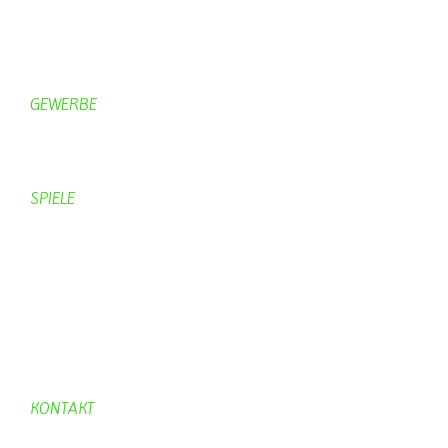
Campingplätze
Kanuverleih
Freizeitspaß
GEWERBE
Brennereien
Schäferei Czerkus
SPIELE
Mahjongg
UpBlock
Fleur
Hexafleur
Aufraeumen
Urwald 2
KONTAKT
Kontakt