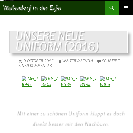
Suchen
Wallendorf in der Eifel
SPRINGE ZUM INHALT
PRIMÄR
MENÜ
UNSERE NEUE
UNIFORM (2016)
9. OKTOBER 2016
WALTERVALENTIN
SCHREIBE
EINEN KOMMENTAR
Mit einer so schönen Uniform klappt es doch
direkt besser mit den Nachbarn.