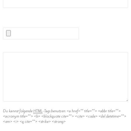
(Erlaubte Dateitypen:
JPG, PNG, GIF, MP3
) maximale Dateigröße:
1MB.
Kommentar
Du kannst folgende
HTML
-Tags benutzen:
<a href="" title=""> <abbr title="">
<acronym title=""> <b> <blockquote cite=""> <cite> <code> <del datetime="">
<em> <i> <q cite=""> <strike> <strong>