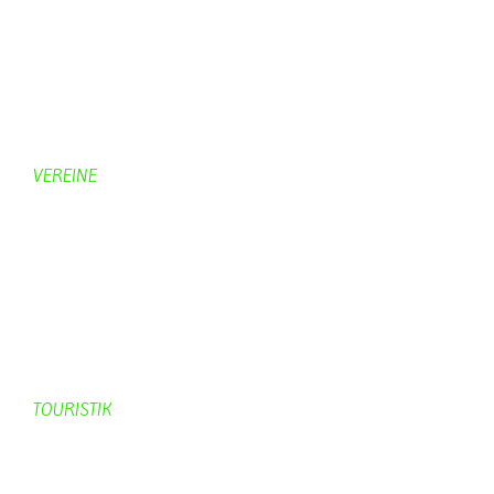
Bildergalerie
Bilder von Bürgern
Hobbymaler
Panoramabilder
VEREINE
KV Schmetterling
Vorstand KV Schmetterling
Geschichte Schmetterling
Prinzenpaare
KV-Schmetterling News
Veranstaltungen vom KV
TOURISTIK
Gastronomie
Gästezimmer