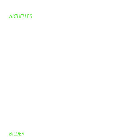
Bürgerhaus
AKTUELLES
Aktuelles
Geburtstage
Bürgerhaus
Vereine
Aktuelles Feuerwehr
Kirche
Dorfgeschehen
Impressionen
Rund ums Dorf
Von Bürgern
Aktuelles Chronik
Computer + Technik
BILDER