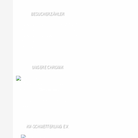
BESUCHERZÄHLER
Seitenaufrufe:
4599519
Seitenaufrufe heute:
670
Seitenaufrufe gestern:
1114
Seitenaufrufe letzte
10954
Woche:
UNSERE CHRONIK
Die Wallendorfer Chronik als
Geschenk für
Weihnachten.
Über unser Kontaktfomular jederzeit
zu bestellen.
KV-SCHMETTERLING E.V.