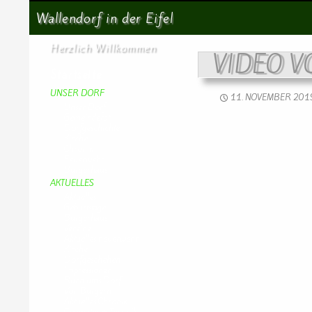
Suchen
Wallendorf in der Eifel
Herzlich Willkommen
VIDEO 
Startseite
UNSER DORF
11. NOVEMBER 201
Unser Dorf
Gemeinderat
Dorfgeschichte
Kirche
Chronik
Feuerwehr
Bürgerhaus
AKTUELLES
Aktuelles
Geburtstage
Bürgerhaus
Vereine
Aktuelles Feuerwehr
Kirche
Dorfgeschehen
Impressionen
Rund ums Dorf
Von Bürgern
Aktuelles Chronik
Computer + Technik