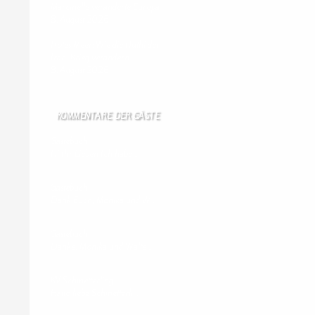
Marcinelle veränderte Europa
8. August 2026
Rotes Meer: Wie die Huthi den
Iran-Krieg verändern
8. August 2026
KOMMENTARE DER GÄSTE
Gästebuch
Hi Ihr Lieben Ich habe …
Gästebuch
Dank Euch, Monika und W …
Gästebuch
Danke, Monika und Walte …
KV Schmetterling
Hallo liebe Schmetterli …