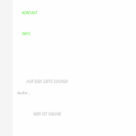
Aufraeumen
Urwald 2
KONTAKT
Kontakt
Kontaktadressen
Gästebuch
INFO
Apotheken + Ärzte
Kino
Wetterstation
So finden Sie uns
Impressum
Haftungsausschluß
AUF DER SEITE SUCHEN
Suche nach:
WER IST ONLINE
5 Besucher online
3 Gäste,
2 Bots,
0 Mitglied(er)