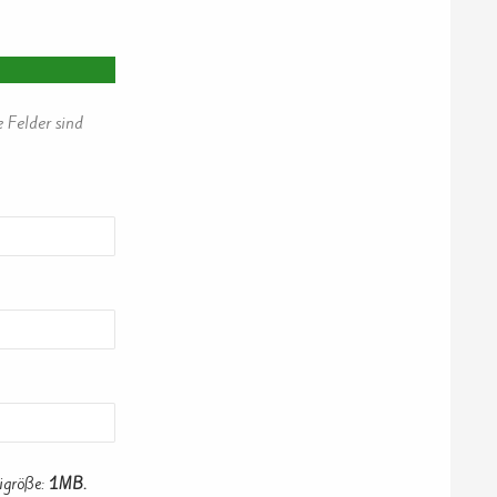
e Felder sind
igröße:
1MB.