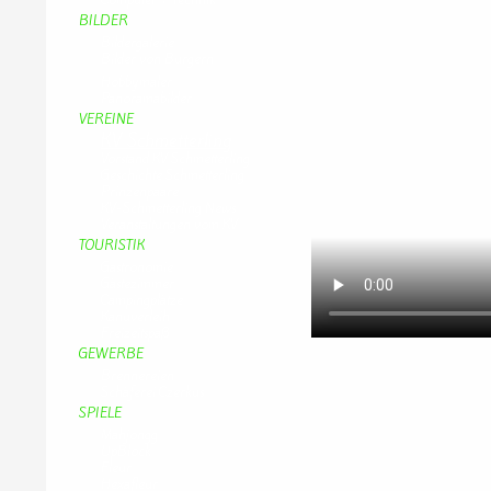
BILDER
Bildergalerie
Bilder von Bürgern
Hobbymaler
Panoramabilder
VEREINE
KV Schmetterling
Vorstand KV Schmetterling
Geschichte Schmetterling
Prinzenpaare
KV-Schmetterling News
Veranstaltungen vom KV
TOURISTIK
Gastronomie
Gästezimmer
Campingplätze
Kanuverleih
Freizeitspaß
GEWERBE
Brennereien
Schäferei Czerkus
SPIELE
Mahjongg
UpBlock
Fleur
Hexafleur