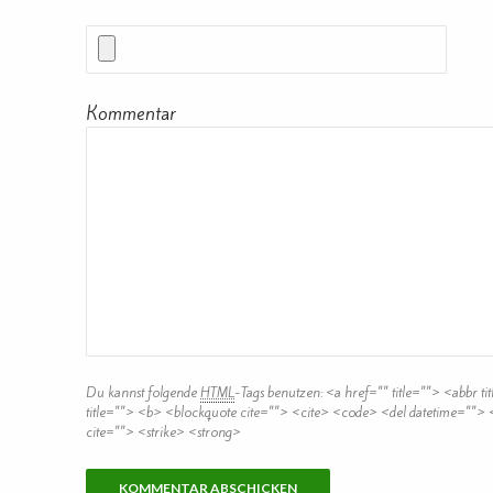
Kommentar
Du kannst folgende
HTML
-Tags benutzen:
<a href="" title=""> <abbr t
title=""> <b> <blockquote cite=""> <cite> <code> <del datetime="">
cite=""> <strike> <strong>