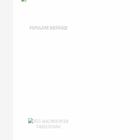
Wir
sind auch auf Facebook
POPULÄRE BEITRÄGE
Die 10 am meisten besuchten Seiten der
letzten 7 Tage:
Startseite
877
Gästebuch
378
Unser Dorf
103
Schäferei Czerkus
97
Kirche
96
Kontakt
87
Kanuverleih
86
Dorfgeschichte
85
Bilder von Bürgern
79
Kontaktformular Webmaster
77
NACHRICHTEN
TAGESSCHAU
Vor 70 Jahren: Das Unglück von