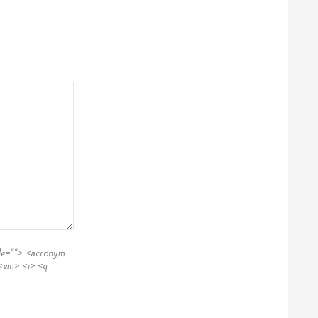
itle=""> <acronym
 <em> <i> <q