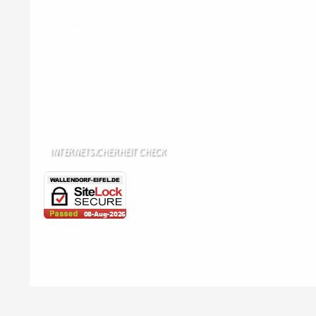
Wir haben kein:
Lebensmittelgeschäft
Metzgerei
Bäckerei
Grundschule: Bollendorf
Kindergarten: Bollendorf
INTERNETSICHERHEIT CHECK