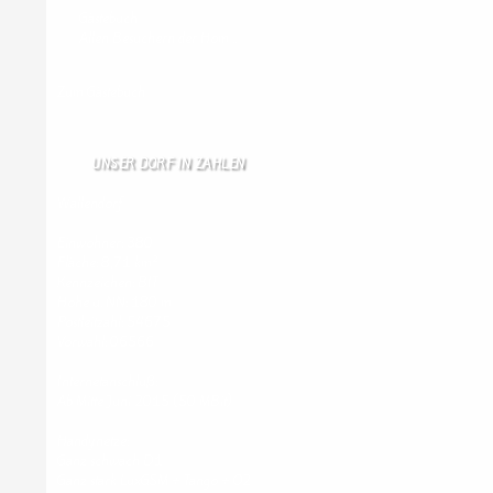
Gästebuch
Allen Besuchern der Hom …
Zum Gästebuch
UNSER DORF IN ZAHLEN
Wallendorf
Einwohner: 380
Fläche: 8,71 km²
Kennzeichen: BIT
Höhe ü. NN: 180 m
Postleitzahl: 54675
Vorwahl: 06566
Internetanschluß:
Ab Mitte Juni 2015 (50 MBit)
Handynetze:
Ganz schwach D1
Ganz stark LuxGSM + Tango + O2