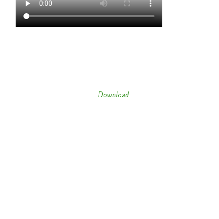
Unsere Minigarde wird immer besser ( Kappensitzung 2018 ) (
Download
)