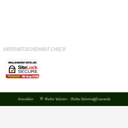
Metzgerei
Bäckerei
Grundschule: Bollendorf
Kindergarten: Bollendorf
INTERNETSICHERHEIT CHECK
Anmelden
© Walter Valentin - Walter.Valentin@freenet.de