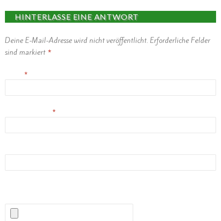
HINTERLASSE EINE ANTWORT
Deine E-Mail-Adresse wird nicht veröffentlicht.
Erforderliche Felder
sind markiert
*
Name
*
E-Mail-Adresse
*
Website
(Erlaubte Dateitypen:
JPG, PNG, GIF, MP3
) maximale Dateigröße:
1MB.