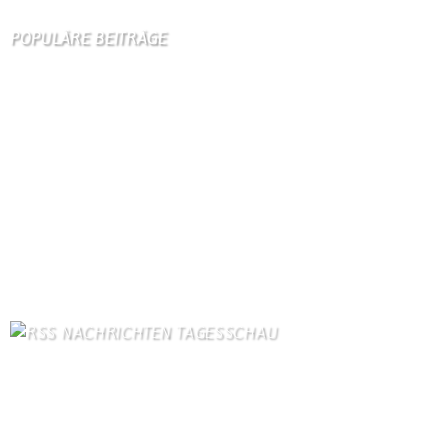
POPULÄRE BEITRÄGE
Die 10 am meisten besuchten Seiten der letzten 7 Tage:
Startseite
906
Gästebuch
401
Schäferei Czerkus
117
Kanuverleih
110
Unser Dorf
95
Dorfgeschichte
93
Bilder von Bürgern
92
Kontakt
91
Gästezimmer
86
Kontaktformular Webmaster
86
NACHRICHTEN TAGESSCHAU
Israel bestätigt Tod zweier Soldaten im Libanon
6. August 2026
Iran und Oman einigen sich auf neue Route durch Straße von