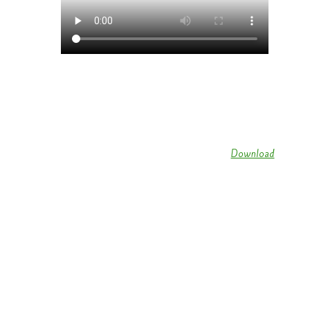
Zigeuner Showtanzgruppe Kruchten 2018 (
Download
)