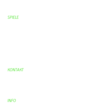
Brennereien
Schäferei Czerkus
SPIELE
Mahjongg
UpBlock
Fleur
Hexafleur
Aufraeumen
Urwald 2
KONTAKT
Kontakt
Kontaktadressen
Gästebuch
INFO
Apotheken + Ärzte