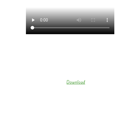
Michael Jackson – Showtanzgruppe der Funkengarde Wallendorf
2018 (
Download
)