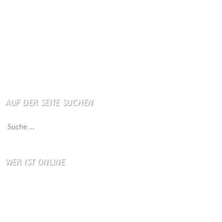
Kino
Wetterstation
So finden Sie uns
Impressum
Haftungsausschluß
AUF DER SEITE SUCHEN
Suche nach:
WER IST ONLINE
5 Besucher online
2 Gäste,
3 Bots,
0 Mitglied(er)