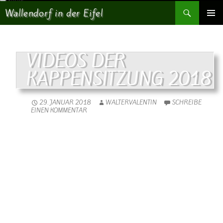
Suchen
Wallendorf in der Eifel
SPRINGE ZUM INHALT
PRIMÄR
MENÜ
VIDEOS DER
KAPPENSITZUNG 2018
29. JANUAR 2018
WALTERVALENTIN
SCHREIBE
EINEN KOMMENTAR