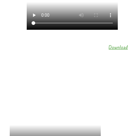
Kappensitzung 2018 KV Schmetterling Wallendorf (
Download
)