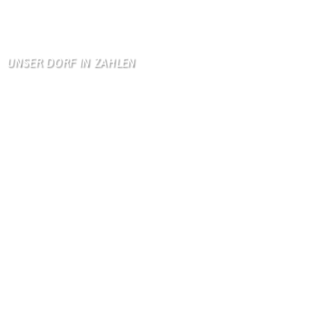
Zum Gästebuch
UNSER DORF IN ZAHLEN
Wallendorf
Einwohner: 380
Fläche: 8,71 km²
Kennzeichen: BIT
Höhe ü. NN: 180 m
Postleitzahl: 54675
Vorwahl: 06566
Internetanschluß:
Ab Mitte Juni 2015 (50 MBit)
Handynetze:
Ganz schwach D1
Ganz stark LuxGSM + Tango + O2
Wir haben kein:
Lebensmittelgeschäft