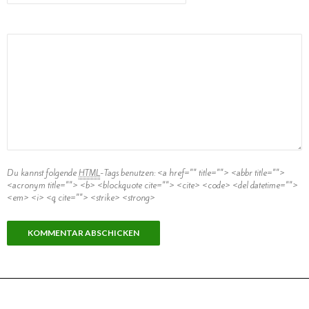
Kommentar
Du kannst folgende
HTML
-Tags benutzen:
<a href="" title=""> <abbr title="">
<acronym title=""> <b> <blockquote cite=""> <cite> <code> <del datetime="">
<em> <i> <q cite=""> <strike> <strong>