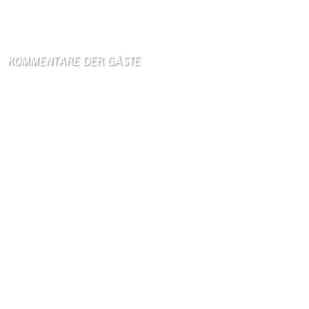
Hormus
6. August 2026
KOMMENTARE DER GÄSTE
Gästebuch
Hi Ihr Lieben Ich habe …
Gästebuch
Dank Euch, Monika und W …
Gästebuch
Danke, Monika und Walte …
KV Schmetterling
Hallo liebe Schmetterli …
Gästebuch
Allen Besuchern der Hom …