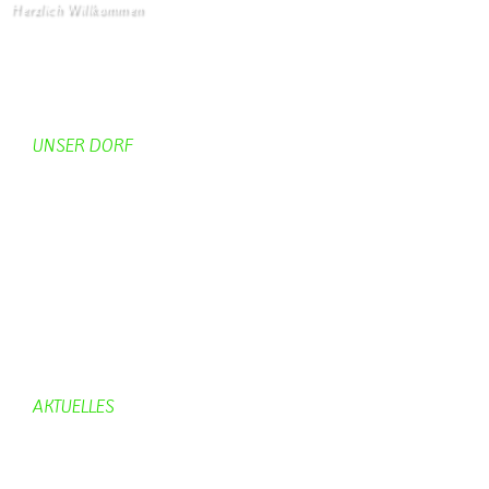
Herzlich Willkommen
Startseite
UNSER DORF
Unser Dorf
Gemeinderat
Dorfgeschichte
Kirche
Chronik
Feuerwehr
Bürgerhaus
AKTUELLES
Aktuelles
Geburtstage