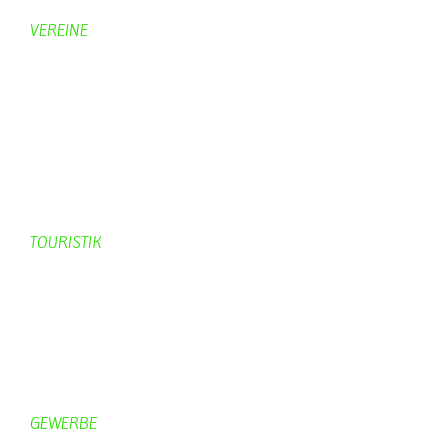
VEREINE
KV Schmetterling
Vorstand KV Schmetterling
Geschichte Schmetterling
Prinzenpaare
KV-Schmetterling News
Veranstaltungen vom KV
TOURISTIK
Gastronomie
Gästezimmer
Campingplätze
Kanuverleih
Freizeitspaß
GEWERBE