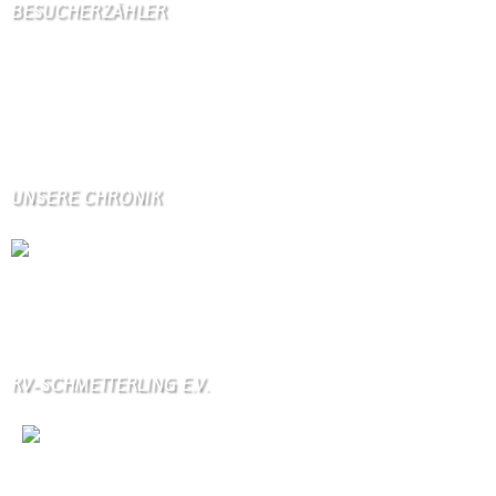
BESUCHERZÄHLER
Seitenaufrufe:
4597045
Seitenaufrufe heute:
1420
Seitenaufrufe gestern:
1466
Seitenaufrufe letzte Woche:
11429
UNSERE CHRONIK
Die Wallendorfer Chronik als Geschenk für
Weihnachten.
Über unser Kontaktfomular jederzeit zu bestellen.
KV-SCHMETTERLING E.V.
Wir
sind auch auf Facebook