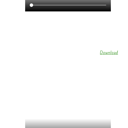
Tanzmariechen des KV Schmetterling Wallendorf (
Download
)