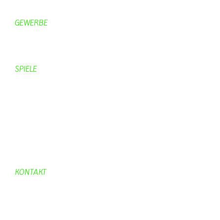
Freizeitspaß
GEWERBE
Brennereien
Schäferei Czerkus
SPIELE
Mahjongg
UpBlock
Fleur
Hexafleur
Aufraeumen
Urwald 2
KONTAKT
Kontakt
Kontaktadressen
Gästebuch