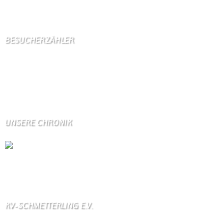
2 Gäste,
3 Bots,
0 Mitglied(er)
BESUCHERZÄHLER
Seitenaufrufe:
4597714
Seitenaufrufe heute:
2089
Seitenaufrufe gestern:
1466
Seitenaufrufe letzte Woche:
12098
UNSERE CHRONIK
Die Wallendorfer Chronik als Geschenk für
Weihnachten.
Über unser Kontaktfomular jederzeit zu bestellen.
KV-SCHMETTERLING E.V.