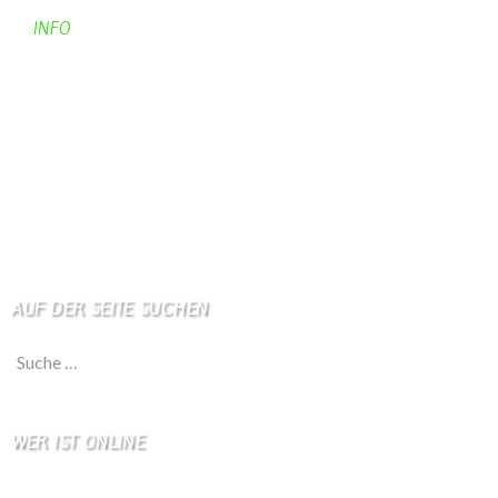
INFO
Apotheken + Ärzte
Kino
Wetterstation
So finden Sie uns
Impressum
Haftungsausschluß
AUF DER SEITE SUCHEN
Suche nach:
WER IST ONLINE
5 Besucher online