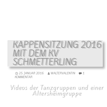
Session geholfen haben. Es war eine unglaublich tolle Session und es
hat uns allen sehr viel Spaß gemacht.
Wallendorf – Helau!!!
KAPPENSITZUNG 2016
MIT DEM KV
SCHMETTERLING
25. JANUAR 2016
WALTERVALENTIN
1
KOMMENTAR
Videos der Tanzgruppen und einer
Altersheimgruppe