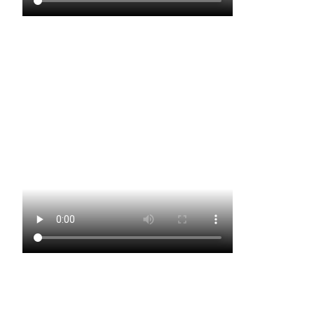
Piraten – Paartanz des KV Schmetterling
Gardetanz der Funkengarde Kruchten