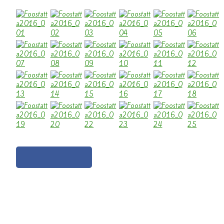
Gestern Abend (Freitag 12 Februar) war
unser traditionelles Heringsessen im “Alten
Teilen bei Facebook!
Zollhaus” in Ammeldingen an der Our. Da
wir ein Schaltjahr haben, wurde in diesem
Jahr die “Foostatta” verbrannt.
Damit ist die Foosicht in Wallendorf nun endgültig vorbei.
Wir bedanken uns vom Vorstand nochmal bei allen, die uns in dieser