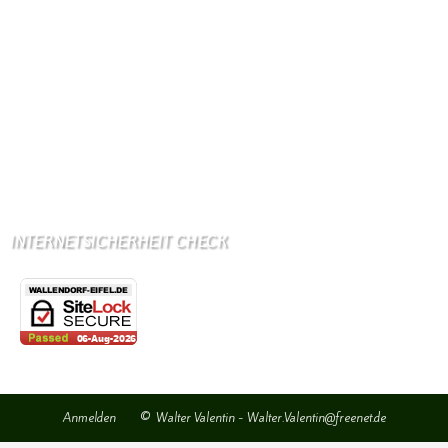
Ganz stark LuxGSM + Tango + O2
Wir haben kein:
Lebensmittelgeschäft
Metzgerei
Bäckerei
Grundschule: Bollendorf
Kindergarten: Bollendorf
INTERNETSICHERHEIT CHECK
Anmelden
© Walter Valentin - Walter.Valentin@freenet.de