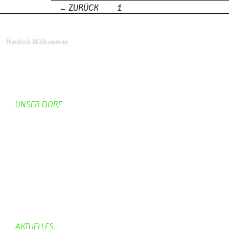
← ZURÜCK
1
2
Beitrags-Navigation
Herzlich Willkommen
Startseite
UNSER DORF
Unser Dorf
Gemeinderat
Dorfgeschichte
Kirche
Chronik
Feuerwehr
Bürgerhaus
AKTUELLES