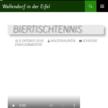
Suchen
Wallendorf in der Eifel
SPRINGE ZUM INHALT
PRIMÄR
MENÜ
BIERTISCHTENNIS
9. OKTOBER 2016
WALTERVALENTIN
SCHREIBE
EINEN KOMMENTAR