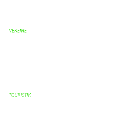
Hobbymaler
Panoramabilder
VEREINE
KV Schmetterling
Vorstand KV Schmetterling
Geschichte Schmetterling
Prinzenpaare
KV-Schmetterling News
Veranstaltungen vom KV
TOURISTIK
Gastronomie
Gästezimmer
Campingplätze
Kanuverleih