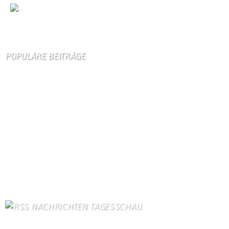
Wir
sind auch auf Facebook
POPULÄRE BEITRÄGE
Die 10 am meisten besuchten Seiten der letzten 7 Tage:
Startseite
949
Gästebuch
415
Schäferei Czerkus
123
Kanuverleih
112
Unser Dorf
101
Kontakt
98
Dorfgeschichte
97
Bilder von Bürgern
95
Gästezimmer
89
Kontaktformular Webmaster
89
NACHRICHTEN TAGESSCHAU