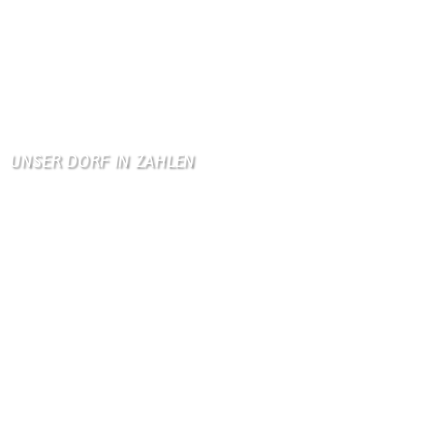
Gästebuch
Allen Besuchern der Hom …
Zum Gästebuch
UNSER DORF IN ZAHLEN
Wallendorf
Einwohner: 380
Fläche: 8,71 km²
Kennzeichen: BIT
Höhe ü. NN: 180 m
Postleitzahl: 54675
Vorwahl: 06566
Internetanschluß:
Ab Mitte Juni 2015 (50 MBit)
Handynetze:
Ganz schwach D1