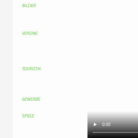
BILDER
Bildergalerie
Bilder von Bürgern
Hobbymaler
Panoramabilder
VEREINE
KV Schmetterling
Vorstand KV Schmetterling
Geschichte Schmetterling
Prinzenpaare
KV-Schmetterling News
Veranstaltungen vom KV
TOURISTIK
Gastronomie
Gästezimmer
Campingplätze
Kanuverleih
Freizeitspaß
GEWERBE
Brennereien
Schäferei Czerkus
SPIELE
Mahjongg
UpBlock
Fleur
Hexafleur