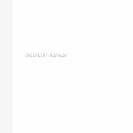
Hallo liebe Schmetterli …
Gästebuch
Allen Besuchern der Hom …
Zum Gästebuch
UNSER DORF IN ZAHLEN
Wallendorf
Einwohner: 380
Fläche: 8,71 km²
Kennzeichen: BIT
Höhe ü. NN: 180 m
Postleitzahl: 54675
Vorwahl: 06566
Internetanschluß:
Ab Mitte Juni 2015 (50 MBit)
Handynetze: