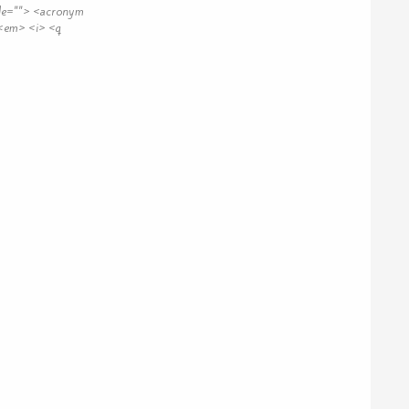
itle=""> <acronym
 <em> <i> <q