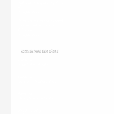
Wahrzeichen wegen Energiekrise
ab
7. August 2026
Trump unternimmt neuen Vorstoß
für Beschränkung von US-
Geburtsrecht
7. August 2026
KOMMENTARE DER GÄSTE
Gästebuch
Hi Ihr Lieben Ich habe …
Gästebuch
Dank Euch, Monika und W …
Gästebuch
Danke, Monika und Walte …
KV Schmetterling