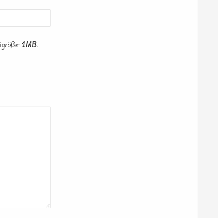
igröße:
1MB.