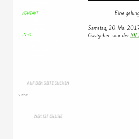
Aufraeumen
Urwald 2
Eine gelung
KONTAKT
Kontakt
Kontaktadressen
Samstag, 20. Mai 201
Gästebuch
Gastgeber war der
KV 
INFO
Apotheken + Ärzte
Kino
Wetterstation
So finden Sie uns
Impressum
Haftungsausschluß
AUF DER SEITE SUCHEN
Suche nach:
WER IST ONLINE
4 Besucher online
1 Gäste,
3 Bots,
0 Mitglied(er)