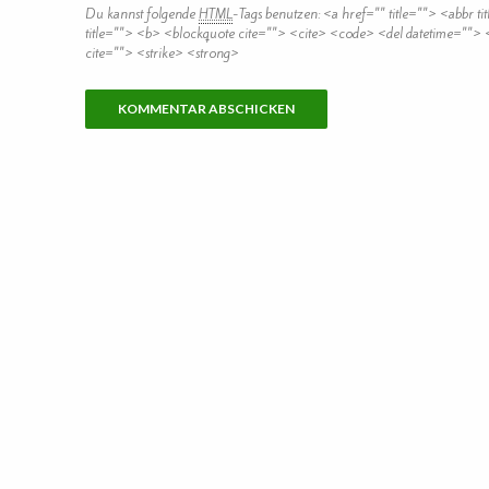
Du kannst folgende
HTML
-Tags benutzen:
<a href="" title=""> <abbr t
title=""> <b> <blockquote cite=""> <cite> <code> <del datetime="">
cite=""> <strike> <strong>