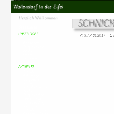
Suchen
Wallendorf in der Eifel
Herzlich Willkommen
SCHNIC
Startseite
UNSER DORF
9. APRIL 2017
Unser Dorf
Gemeinderat
Dorfgeschichte
Kirche
Chronik
Feuerwehr
Bürgerhaus
AKTUELLES
Aktuelles
Geburtstage
Bürgerhaus
Vereine
Aktuelles Feuerwehr
Kirche
Dorfgeschehen
Impressionen
Rund ums Dorf
Von Bürgern
Aktuelles Chronik
Computer + Technik