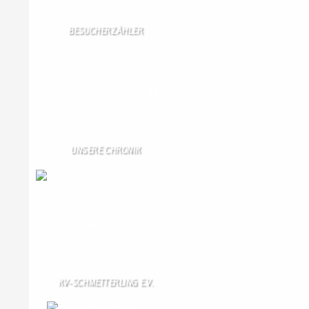
BESUCHERZÄHLER
Seitenaufrufe:
4598199
Seitenaufrufe heute:
464
Seitenaufrufe gestern:
2110
Seitenaufrufe letzte
11235
Woche:
UNSERE CHRONIK
Die Wallendorfer Chronik als
Geschenk für
Weihnachten.
Über unser Kontaktfomular jederzeit
zu bestellen.
KV-SCHMETTERLING E.V.