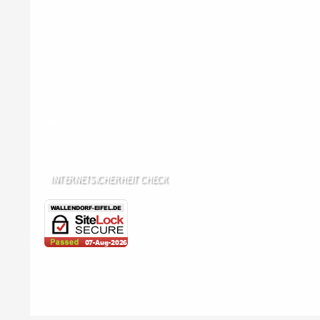
Ganz schwach D1
Ganz stark LuxGSM + Tango + O2
Wir haben kein:
Lebensmittelgeschäft
Metzgerei
Bäckerei
Grundschule: Bollendorf
Kindergarten: Bollendorf
INTERNETSICHERHEIT CHECK