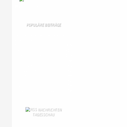
Wir
sind auch auf Facebook
POPULÄRE BEITRÄGE
Die 10 am meisten besuchten Seiten der
letzten 7 Tage:
Startseite
905
Gästebuch
412
Schäferei Czerkus
105
Unser Dorf
98
Kanuverleih
95
Dorfgeschichte
92
Kontakt
84
Bilder von Bürgern
82
Gästezimmer
78
Kontaktformular Webmaster
78
NACHRICHTEN
TAGESSCHAU
Ungarn schaltet Licht an