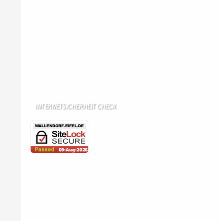
Wir haben kein:
Lebensmittelgeschäft
Metzgerei
Bäckerei
Grundschule: Bollendorf
Kindergarten: Bollendorf
INTERNETSICHERHEIT CHECK