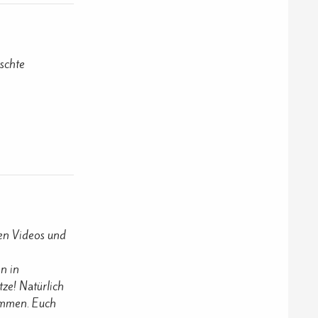
schte
en Videos und
n in
ze! Natürlich
timmen. Euch