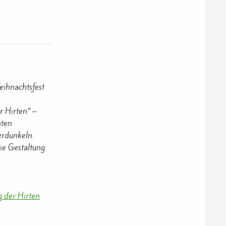
ihnachtsfest
r Hirten” –
hten
erdunkeln.
ie Gestaltung