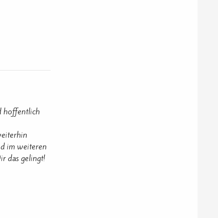
 hoffentlich
eiterhin
nd im weiteren
r das gelingt!