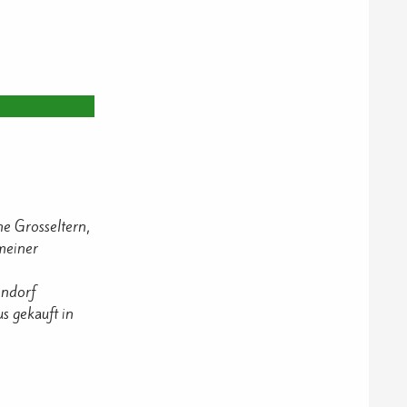
e Grosseltern,
meiner
endorf
s gekauft in