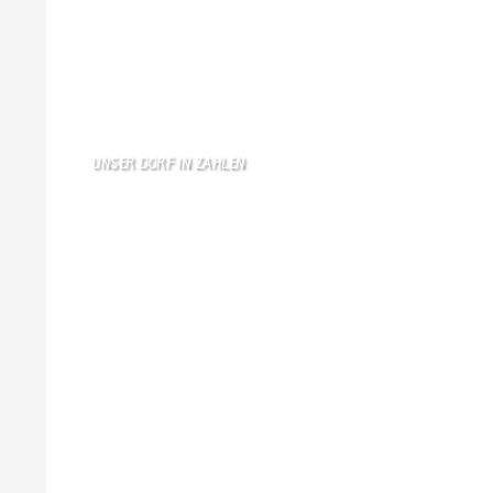
Gästebuch
Allen Besuchern der Hom …
Zum Gästebuch
UNSER DORF IN ZAHLEN
Wallendorf
Einwohner: 380
Fläche: 8,71 km²
Kennzeichen: BIT
Höhe ü. NN: 180 m
Postleitzahl: 54675
Vorwahl: 06566
Internetanschluß:
Ab Mitte Juni 2015 (50 MBit)
Handynetze:
Ganz schwach D1
Ganz stark LuxGSM + Tango + O2