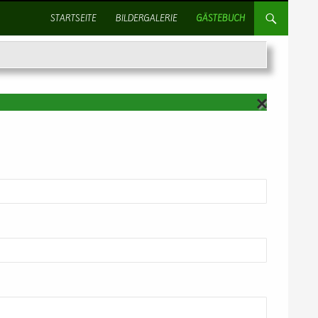
SPRINGE ZUM INHALT
STARTSEITE
BILDERGALERIE
GÄSTEBUCH
AN
TW
OR
TE
N
AB
BR
EC
HE
N