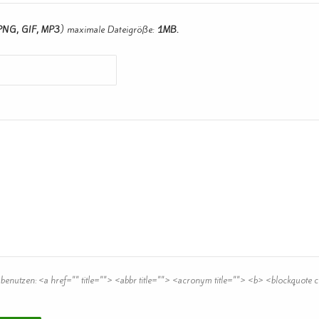
PNG, GIF, MP3
) maximale Dateigröße:
1MB.
 benutzen:
<a href="" title=""> <abbr title=""> <acronym title=""> <b> <blockquote