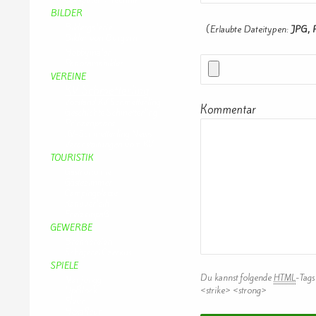
BILDER
Bildergalerie
(Erlaubte Dateitypen:
JPG, 
Bilder von Bürgern
Hobbymaler
Panoramabilder
VEREINE
KV Schmetterling
Vorstand KV Schmetterling
Kommentar
Geschichte Schmetterling
Prinzenpaare
KV-Schmetterling News
Veranstaltungen vom KV
TOURISTIK
Gastronomie
Gästezimmer
Campingplätze
Kanuverleih
Freizeitspaß
GEWERBE
Brennereien
Schäferei Czerkus
SPIELE
Du kannst folgende
HTML
-Tags
Mahjongg
UpBlock
<strike> <strong>
Fleur
Hexafleur