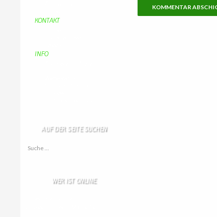
Aufraeumen
Urwald 2
KONTAKT
Kontakt
Kontaktadressen
Gästebuch
INFO
Apotheken + Ärzte
Kino
Wetterstation
So finden Sie uns
Impressum
Haftungsausschluß
AUF DER SEITE SUCHEN
Suche nach:
WER IST ONLINE
5 Besucher online
2 Gäste,
3 Bots,
0 Mitglied(er)