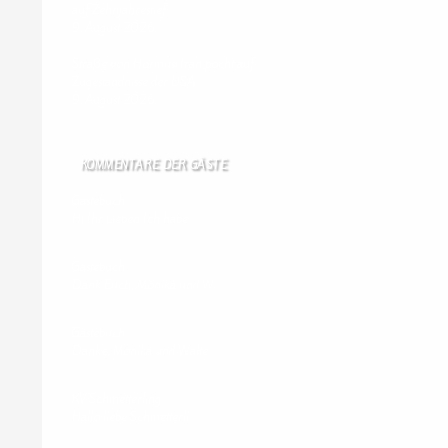
auf Zehnjahrestief
9. August 2026
Straße von Hormus: Iran pocht auf
Zugeständnisse der USA
9. August 2026
KOMMENTARE DER GÄSTE
Gästebuch
Hi Ihr Lieben Ich habe …
Gästebuch
Dank Euch, Monika und W …
Gästebuch
Danke, Monika und Walte …
KV Schmetterling
Hallo liebe Schmetterli …