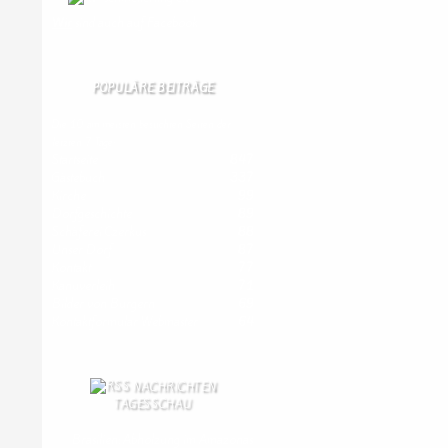
Wir
sind auch auf Facebook
POPULÄRE BEITRÄGE
Die 10 am meisten besuchten Seiten der
letzten 7 Tage:
Startseite
847
Gästebuch
337
Kirche
99
Dorfgeschichte
89
Schäferei Czerkus
88
Unser Dorf
87
Kontakt
77
Kanuverleih
71
Bilder von Bürgern
69
Kontaktformular Webmaster
64
NACHRICHTEN
TAGESSCHAU
Brasilien: Abholzung im Amazonas