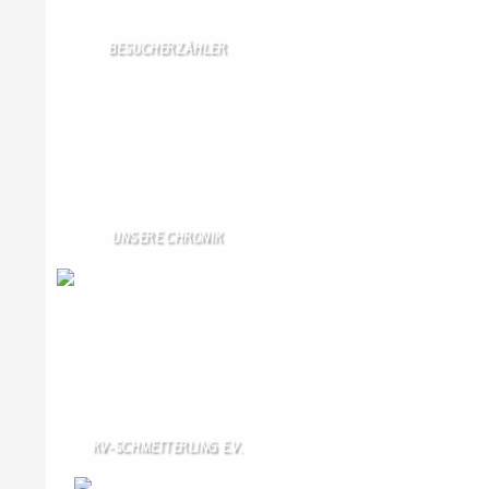
BESUCHERZÄHLER
Seitenaufrufe:
4600628
Seitenaufrufe heute:
560
Seitenaufrufe gestern:
1219
Seitenaufrufe letzte
10464
Woche:
UNSERE CHRONIK
Die Wallendorfer Chronik als
Geschenk für
Weihnachten.
Über unser Kontaktfomular jederzeit
zu bestellen.
KV-SCHMETTERLING E.V.