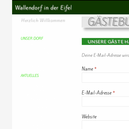
Suchen
Wallendorf in der Eifel
GÄSTEB
Herzlich Willkommen
Startseite
UNSER DORF
UNSERE GÄSTE 
Unser Dorf
Gemeinderat
Dorfgeschichte
Deine E-Mail-Adresse wird 
Kirche
Chronik
Feuerwehr
Name
*
Bürgerhaus
AKTUELLES
Aktuelles
Geburtstage
Bürgerhaus
E-Mail-Adresse
*
Vereine
Aktuelles Feuerwehr
Kirche
Dorfgeschehen
Impressionen
Rund ums Dorf
Website
Von Bürgern
Aktuelles Chronik
Computer + Technik