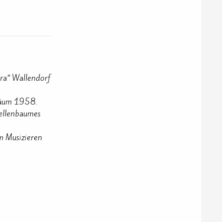
ra” Wallendorf
iläum 1958.
ellenbaumes
m Musizieren