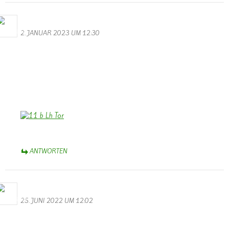
Bernhard Arens
2. JANUAR 2023 UM 12:30
Allen, die die Homepage besuchen, ein frohes und hoffentlich
friedlicheres Neues Jahr 2023!
Wir wünschen auch der Homepage, dass sie uns weiterhin erhalten
bleibt und am Leben in der Gemeinde und im weiteren Umfeld
teilhaben lässt. Dank Dir, Walter, wenn Dir das gelingt!
Bernhard Arens, Dülmen, Münsterland
ANTWORTEN
Bernhard Arens
25. JUNI 2022 UM 12:02
Das ist bedauerlich! Wer könnte die Homepage von Wallendorf
weiterführen?