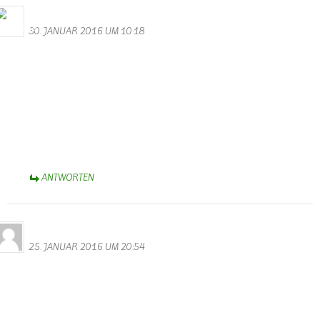
Bernhard Arens
30. JANUAR 2016 UM 10:18
Hallo Walter,
besten Dank für die unterhaltsamen Videos von der Kappensitzung.
Besonders erheiternd die Minigarde! Aber auch die anderen
Gruppen zeigten fast perfektes “Ballett” – Selbst bis ins schöne
Münsterland brachten sie Karnevalsstimmung!
Helau!
Bernhard
ANTWORTEN
Nicki
25. JANUAR 2016 UM 20:54
Hallo Walter,
tolle Videos und Fotos von der Kappensitzung. Da sieht man doch
noch eine Menge, die man am Abend nicht so mitbekommen hat.
Merci.