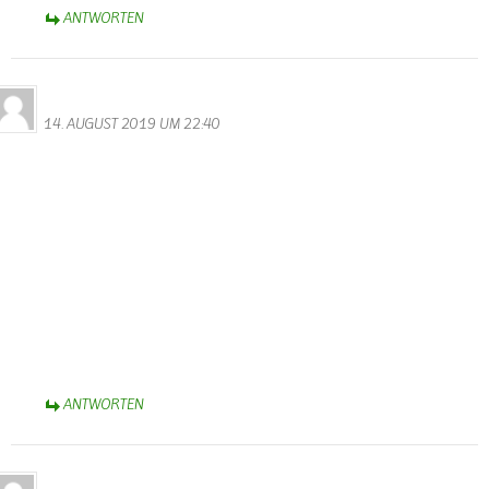
ANTWORTEN
Bernhard Arens
14. AUGUST 2019 UM 22:40
Es ist erfreulich zu hören und zu lesen, dass Wallendorf wieder
einen neuen Ortsbürgermeister hat.
Herzlichen Glückwunsch Dieter Herschbach, dass Du die Wahl
angenommen hast, um mit den anderen Ratsmitgliedern
dankenswerterweise die zukünftige Entwicklung unseres
Heimatortes zu gestalten.
Auch Suzette Weber ist für ihren 25jährigen Einsatz für die
Gemeinde zu danken.
Schön, wenn Walter weiterhin die Homepage verwaltet.
Herzliche Grüße aus Bad Rothenfelde bei Osnabrück,
Bernhard Arens
ANTWORTEN
Lara