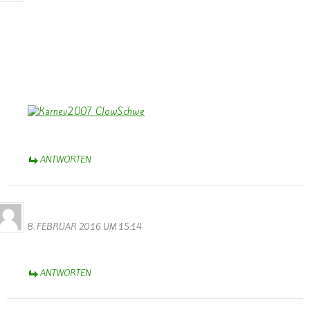
Dank Euch, Monika und Walter, für die stimmungs-tollen Fotos vom
Rosenmontagszug – trotz Regen – heiter – und einige – verständlich
– auch traurig!
Aschermittwoch-Grüße aus dem schönen Münsterland,
Bernhard
ANTWORTEN
Thérèse Weber
8. FEBRUAR 2016 UM 15:14
Diese Webseite ist wunderbar !
ANTWORTEN