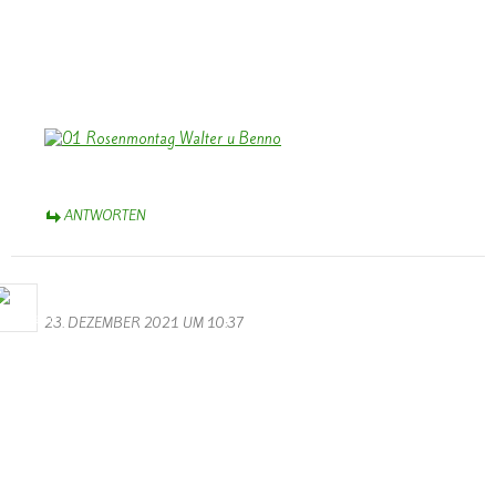
In Eurem neuen Heimatort werdet Ihr Euch bald eingelebt haben,
auch gute Bekanntschaften machen – und Euch gelegentlich gerne
an die Zeit in Wallendorf erinnern. Viele werden Euch vermissen.
Herzliche Grüße,
Bernhard Arens
ANTWORTEN
Bernhard Arens
23. DEZEMBER 2021 UM 10:37
Auch wenn “Corona – jetzt Omikron ” uns Einschränkungen
auferlegt -und sogar der “Schmetterling” sein “Helau” nicht mehr
schmettern kann, lassen wir uns das Licht des Weihnachtsfestes nicht
verdunkeln.
Euch/Ihnen allen ein gesegnetes Weihnachtsfest und ein gesundes,
erfreuliches Neues Jahr 2022,