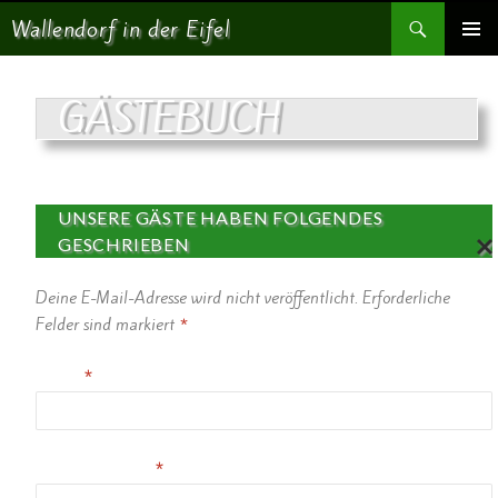
Suchen
Wallendorf in der Eifel
SPRINGE ZUM INHALT
PRIMÄR
MENÜ
GÄSTEBUCH
UNSERE GÄSTE HABEN FOLGENDES
GESCHRIEBEN
AN
Deine E-Mail-Adresse wird nicht veröffentlicht.
Erforderliche
TW
OR
Felder sind markiert
*
TE
N
Name
*
AB
BR
EC
HE
N
E-Mail-Adresse
*