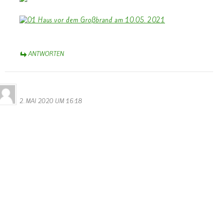
ANTWORTEN
Bernhard Arens
2. MAI 2020 UM 16:18
Bernhard Arens
Reitacker 41
48249 Dülmen
Redaktion LW
Leserbrief – LW, 18.04. 2020, „Deutsche Polizei öffnet
Grenzübergang Remich“, Steve Remesch
Grenzschließung ein Affront – Öffnung ist das Gebot der Stunde
Ohne Zweifel, die Corona-Pandemie stellt uns auf harte Proben.
Und alle verantwortlichen Politiker/innen haben schwere
Entscheidungen zu treffen – vor allem auch zu Kontaktverboten.