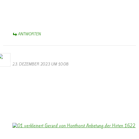
Dank auch an die hochklassigen Balletttänzerinnen in
phantasiereichen Kostümen. Das ist Karneval-Spitze! Natürlich nicht
zu vergessen, die klangvollen (!!) Männerstimmen. Euch allen –
Helau! und Alaaf! – Aus dem Münsterland.
ANTWORTEN
Bernhard Arens
23. DEZEMBER 2023 UM 10:08
Allen Besuchern der Homepage ein gesegnetes Weihnachtsfest und
ein frohes Neues Jahr 2024.
Vielleicht kann das Licht des Bildes: “Anbetung der Hirten” – 1622
– Gerrit van Honthorst – uns auf Weihnachten einstimmen in einer
Zeit, in der Kriege die Welt verdunkeln.
Ein besonderer Dank an Walter und Monika für die Gestaltung
unserer Homepage.
Bernhard Arens