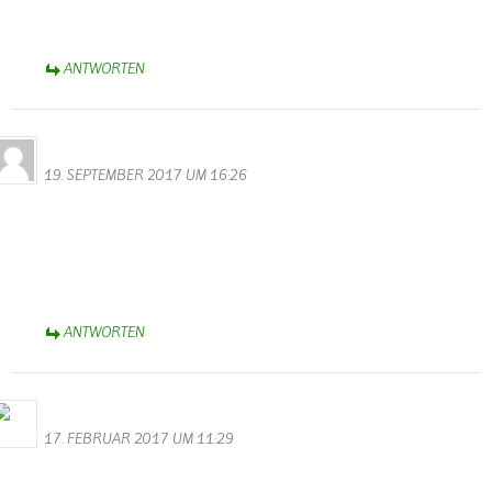
Sich einfach mal die Eifel ohne Landwirtschaft vorstellen…
ANTWORTEN
Neises
19. SEPTEMBER 2017 UM 16:26
Hallo,
Hier wurde über den Tellerand geschaut…..
Danke an Euch, daß Ihr uns eingestellt habt.
Super Idee
Weiter so!
ANTWORTEN
Bernhard Arens
17. FEBRUAR 2017 UM 11:29
Im Gedenken an Franz Wenzel haben wir ihm und seiner Frau
Katharina zu danken für die Unterstützung und Förderung