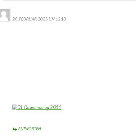
Bernhard Arens
26. FEBRUAR 2023 UM 12:10
Dank Euch, Monika und Walter,
für die umfassende und bunte Fotogalerie vom diesjährigen
Rosenmontagsumzug. Das macht wieder Freude, Karneval vor Ort
zu sehen mit den geschmückten Wagen
und kreativen Kostümen – auch der Gruppen aus den Nachbarorten
– grenzüberschreitend.
Weiter so!
Herzliche Grüße aus dem Münsterland mit einem nachhaltigen
“Helau!”
Bernhard Arens
ANTWORTEN