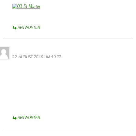
ANTWORTEN
Bernhard Arens
22. AUGUST 2019 UM 19:42
Das ist aber eine Überraschung, Sascha, dass Du Dich auf der
Homepage von Wallendorf gemeldet hast. Danke!
Voraussichtlich werde ich am 29. August aus der Rehaklinik Median
am Park in Bad Rothenfelde entlassen – fast fit für die nächste
Olympiade
Herzliche Grüße und Du wirst ein achtsamer Kranken- bzw.
Seniorenpfleger,
Bernhard Arens
ANTWORTEN