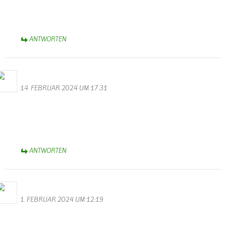
Vor 5 Jahren hat meine Tochter das Haus gekauft in Wallendorf.
Zufall oder
ANTWORTEN
Bernhard Arens
14. FEBRUAR 2024 UM 17:31
Dank Euch, Monika und Walter, für die bunt gemischte Bildergalerie
zum Rosen-Montagsumzug.
Herzliche Grüße aus dem Münsterland,
Bernhard
ANTWORTEN
Bernhard Arens
1. FEBRUAR 2024 UM 12:19
Danke, Monika und Walter, für die hervorragenden Videos und
Fotos zur Karnevalssitzung des KV Schmetterling.