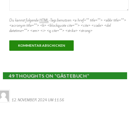
Du kannst folgende
HTML
-Tags benutzen:
<a href="" title=""> <abbr title="">
<acronym title=""> <b> <blockquote cite=""> <cite> <code> <del
datetime=""> <em> <i> <q cite=""> <strike> <strong>
49 THOUGHTS ON “GÄSTEBUCH”
MONIQUE MERENS
12. NOVEMBER 2024 UM 11:56
Hi Ihr Lieben
Ich habe Ein Heiratsdokument gefunden von meine Grosseltern, von
1892, darin steht dass die Schwiegereltern meiner Grossmutter
und zwar.
Schmitt Heinrich und Moret Katharina , aus Wallendorf stammen.