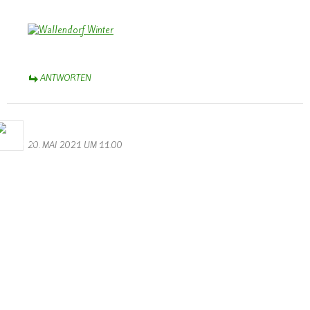
ANTWORTEN
Bernhard Arens
20. MAI 2021 UM 11:00
Dieses Bild erfasst eindrucksvoll das Ausmaß der Katastrophe. Es
bleibt zu hoffen, dass es einen Wiederaufbau gibt und die
nachfolgenden Bewohner sich in Wallendorf bald neu beheimatet
erleben.
So lautet die Perspektive in dem Gedicht auf der Rückseite der
Chronik:
Ein kleines Dorf, ein Fleckchen Erde,
so schön gelegen an Sauer und Our.
Freude und Friede den Menschen werde,
die ihrer Heimat halten der Treue Schwur.