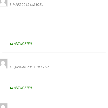
3. MÄRZ 2019 UM 10:51
Gestern sind wir auf dem Rundweg 44 gewandert. westlich von
Wallendorf oberhalb der Sauer bevor man zum Sportplatz und bei
den Tafeln 13/14 vorbeikommt stehen ganz viele mit Moos
überwachsene Gemäuer mit Treppen im Wald herum. Märchenhaft
schön, ganz verwunschen. Ist das auch Teil des Westwalls? Sieht
irgendwie viel älter aus, kann jemand helfen?
ANTWORTEN
Alfred Eifel
15. JANUAR 2018 UM 17:52
Gut besucht das Gästebuch? Scheinbar traut sich keiner hier was
reinzuschreiben?
ANTWORTEN
Alfred Eifel