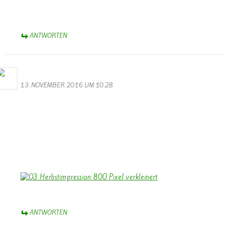
Knabbereien, denn das wird ein langer Abend. Viele tolle Videos
stimmen euch auf die lauffende Session ein.
ANTWORTEN
Bernhard Arens
19. NOVEMBER 2016 UM 10:28
Hallo Walter,
besten Dank für die gelungenen Videos vom Volkstrauertag und
vom Martinszug. Dank auch an die Musiker!
Stimmungsvoll ist das Foto vom Soldatenfriedhof mit den
leuchtenden Kerzen.
Herzliche Grüße aus dem Münsterland,
Bernhard
ANTWORTEN