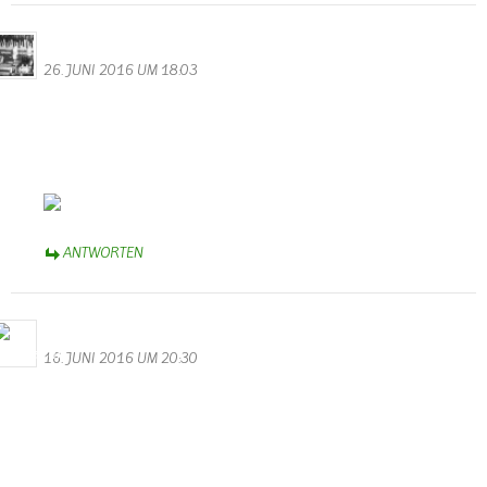
Daniel
26. JUNI 2016 UM 18:03
Aha. Soso. Sonne? So nennt man das?
Wollte danach googeln, wusste aber nicht wie es heißt.
Es gibt fast 83.000.000 Einträge dazu. Scheint wohl doch
bekannter zu sein, dieses Phenomen.
Sehr schöner Beitrag.
ANTWORTEN
M.Valentin
16. JUNI 2016 UM 20:30
Hochwasser mal ganz romantisch
Ein super Video und ein wunderschöner Beitrag für unsere
Homepage. Danke an Herrn Gerrit Nykamp aus Apeldoorn in
Holland.