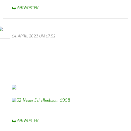
ANTWORTEN
Bernhard Arens
14. APRIL 2023 UM 17:52
Zum 100 jährigen Jubiläum des Musikvereins “Lyra” Wallendorf
herzlichen Glückwunsch.
Dazu einen Beitrag des TV zum 35 jährigen Jubiläum 1958.
Und ein Foto von der Einweihung des neuen Schellenbaumes
1958.
Euch allen wünsche ich weiterhin viel Freude beim Musizieren und
Erfolg bei kommenden Konzerten.
Bernhard Arens – im schönen Münsterland
ANTWORTEN