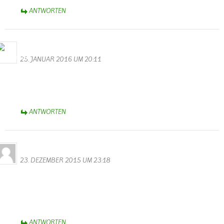
ANTWORTEN
M.Valentin
25. JANUAR 2016 UM 20:11
Wunderschöne Videos hast du gemacht. Vielen Dank! Auch allen
Akteuren möchte ich auf diesem Wege danken für eine gelungene
Kappensitzung.
ANTWORTEN
Horst Bauler
23. DEZEMBER 2015 UM 23:18
Hallo Walter
Spitzenmäßig der Film vom Teeren der neuen Strasse,ich fühle mich
in alte zeiten versetzt wenn ich mir das ansehe.
Hollywood in Wallendorf.
ANTWORTEN