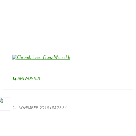
unserer Chronik “Vu gester bis haett”. Wiederholt war ich bei Ihnen
zu Besuch, wenn ich für die Chronik recherchierte. Die Begegnungen
mit Katharina und Franz bleiben in guter Erinnerung.
Das Foto zeigt Franz, wie er die Chronik intensiv liest und studiert
nach der Präsentation vor Weihnachten 2009 im Saal des damals
noch bestehenden Kindergartens.
Herzliche Grüße aus dem Münsterland,
Bernhard Arens
ANTWORTEN
M.Valentin
21. NOVEMBER 2016 UM 23:31
Die Sessionseröffnung des KV Schmetterling Wallendorf war dieses
Jahr wieder echt super. Wer das Ganze noch einmal sehen möchte,
kann dies hier auf der Hompage tun. Also Leute lehnt euch zurück,
schnappt euch etwas zu Trinken und wenn gewünscht noch einpaar