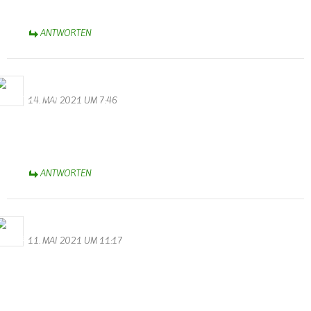
B.A. 1963
ANTWORTEN
WalterValentin
14. MAI 2021 UM 7:46
Stromausfall in Wallendorf
Heute am 14.05 ist um 5.43 Uhr der Strom ausgefallen. Seit über
2 Stunden geht nichts mehr. Ich hoffe auf baldige Rettung.
ANTWORTEN
Bernhard Arens
11. MAI 2021 UM 11:17
Feuerwehren setzen Zeichen europäischer Nachbarschaftshilfe
So schrecklich das Unglück ist, es bewegt mich, allen Einsatzkräften
der Feuerwehren aus Wallendorf, Körperich, Biesdorf, Kruchten,