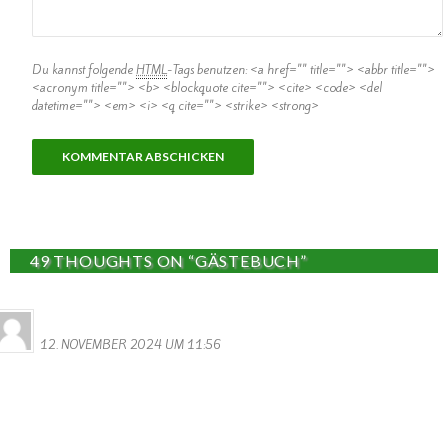
Du kannst folgende
HTML
-Tags benutzen:
<a href="" title=""> <abbr title="">
<acronym title=""> <b> <blockquote cite=""> <cite> <code> <del
datetime=""> <em> <i> <q cite=""> <strike> <strong>
49 THOUGHTS ON “GÄSTEBUCH”
MONIQUE MERENS
12. NOVEMBER 2024 UM 11:56
Hi Ihr Lieben
Ich habe Ein Heiratsdokument gefunden von meine Grosseltern, von
1892, darin steht dass die Schwiegereltern meiner Grossmutter
und zwar.
Schmitt Heinrich und Moret Katharina , aus Wallendorf stammen.