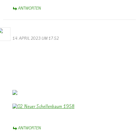
ANTWORTEN
Bernhard Arens
14. APRIL 2023 UM 17:52
Zum 100 jährigen Jubiläum des Musikvereins “Lyra” Wallendorf
herzlichen Glückwunsch.
Dazu einen Beitrag des TV zum 35 jährigen Jubiläum 1958.
Und ein Foto von der Einweihung des neuen Schellenbaumes
1958.
Euch allen wünsche ich weiterhin viel Freude beim Musizieren und
Erfolg bei kommenden Konzerten.
Bernhard Arens – im schönen Münsterland
ANTWORTEN