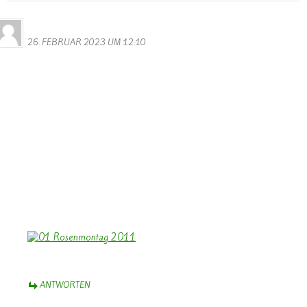
Bernhard Arens
26. FEBRUAR 2023 UM 12:10
Dank Euch, Monika und Walter,
für die umfassende und bunte Fotogalerie vom diesjährigen
Rosenmontagsumzug. Das macht wieder Freude, Karneval vor Ort
zu sehen mit den geschmückten Wagen
und kreativen Kostümen – auch der Gruppen aus den Nachbarorten
– grenzüberschreitend.
Weiter so!
Herzliche Grüße aus dem Münsterland mit einem nachhaltigen
“Helau!”
Bernhard Arens
ANTWORTEN