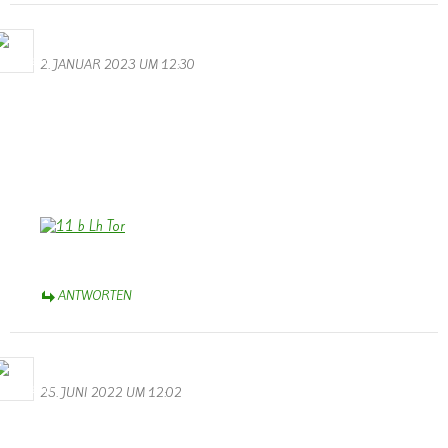
Bernhard Arens
2. JANUAR 2023 UM 12:30
Allen, die die Homepage besuchen, ein frohes und hoffentlich
friedlicheres Neues Jahr 2023!
Wir wünschen auch der Homepage, dass sie uns weiterhin erhalten
bleibt und am Leben in der Gemeinde und im weiteren Umfeld
teilhaben lässt. Dank Dir, Walter, wenn Dir das gelingt!
Bernhard Arens, Dülmen, Münsterland
ANTWORTEN
Bernhard Arens
25. JUNI 2022 UM 12:02
Das ist bedauerlich! Wer könnte die Homepage von Wallendorf
weiterführen?