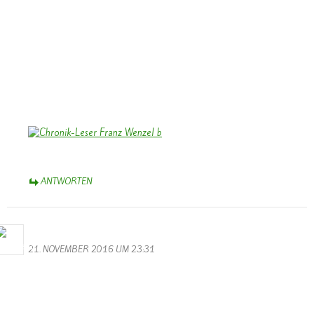
unserer Chronik “Vu gester bis haett”. Wiederholt war ich bei Ihnen
zu Besuch, wenn ich für die Chronik recherchierte. Die Begegnungen
mit Katharina und Franz bleiben in guter Erinnerung.
Das Foto zeigt Franz, wie er die Chronik intensiv liest und studiert
nach der Präsentation vor Weihnachten 2009 im Saal des damals
noch bestehenden Kindergartens.
Herzliche Grüße aus dem Münsterland,
Bernhard Arens
ANTWORTEN
M.Valentin
21. NOVEMBER 2016 UM 23:31
Die Sessionseröffnung des KV Schmetterling Wallendorf war dieses
Jahr wieder echt super. Wer das Ganze noch einmal sehen möchte,
kann dies hier auf der Hompage tun. Also Leute lehnt euch zurück,
schnappt euch etwas zu Trinken und wenn gewünscht noch einpaar