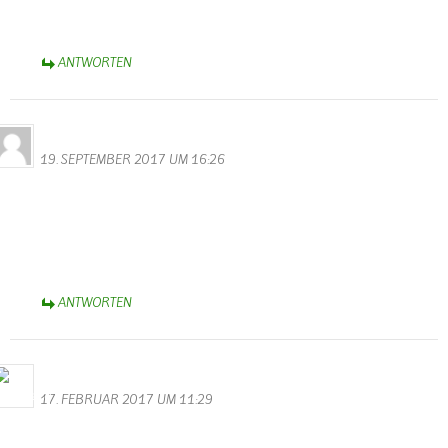
Sich einfach mal die Eifel ohne Landwirtschaft vorstellen…
ANTWORTEN
Neises
19. SEPTEMBER 2017 UM 16:26
Hallo,
Hier wurde über den Tellerand geschaut…..
Danke an Euch, daß Ihr uns eingestellt habt.
Super Idee
Weiter so!
ANTWORTEN
Bernhard Arens
17. FEBRUAR 2017 UM 11:29
Im Gedenken an Franz Wenzel haben wir ihm und seiner Frau
Katharina zu danken für die Unterstützung und Förderung