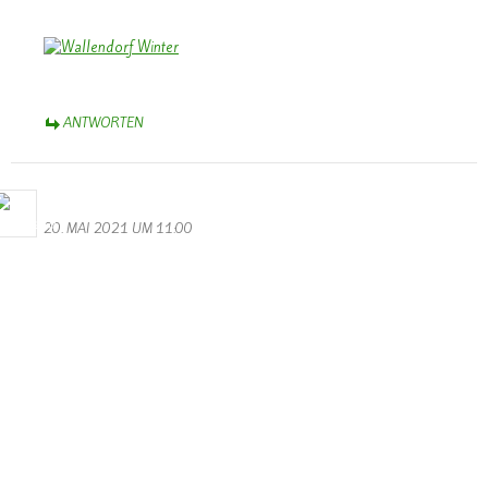
ANTWORTEN
Bernhard Arens
20. MAI 2021 UM 11:00
Dieses Bild erfasst eindrucksvoll das Ausmaß der Katastrophe. Es
bleibt zu hoffen, dass es einen Wiederaufbau gibt und die
nachfolgenden Bewohner sich in Wallendorf bald neu beheimatet
erleben.
So lautet die Perspektive in dem Gedicht auf der Rückseite der
Chronik:
Ein kleines Dorf, ein Fleckchen Erde,
so schön gelegen an Sauer und Our.
Freude und Friede den Menschen werde,
die ihrer Heimat halten der Treue Schwur.