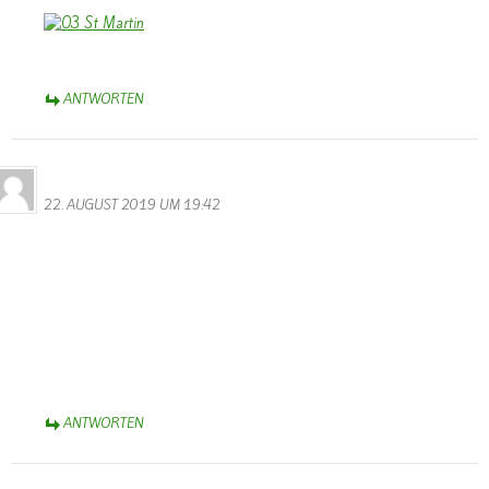
ANTWORTEN
Bernhard Arens
22. AUGUST 2019 UM 19:42
Das ist aber eine Überraschung, Sascha, dass Du Dich auf der
Homepage von Wallendorf gemeldet hast. Danke!
Voraussichtlich werde ich am 29. August aus der Rehaklinik Median
am Park in Bad Rothenfelde entlassen – fast fit für die nächste
Olympiade
Herzliche Grüße und Du wirst ein achtsamer Kranken- bzw.
Seniorenpfleger,
Bernhard Arens
ANTWORTEN