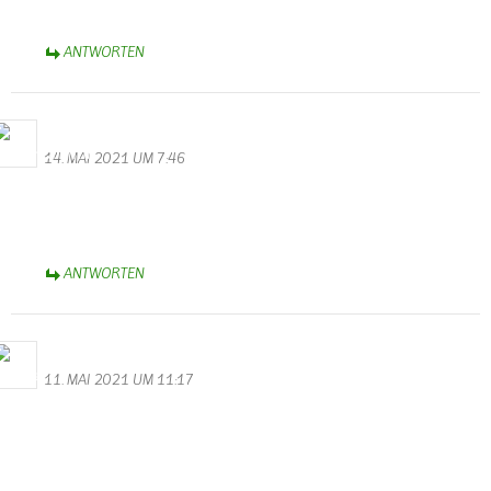
B.A. 1963
ANTWORTEN
WalterValentin
14. MAI 2021 UM 7:46
Stromausfall in Wallendorf
Heute am 14.05 ist um 5.43 Uhr der Strom ausgefallen. Seit über
2 Stunden geht nichts mehr. Ich hoffe auf baldige Rettung.
ANTWORTEN
Bernhard Arens
11. MAI 2021 UM 11:17
Feuerwehren setzen Zeichen europäischer Nachbarschaftshilfe
So schrecklich das Unglück ist, es bewegt mich, allen Einsatzkräften
der Feuerwehren aus Wallendorf, Körperich, Biesdorf, Kruchten,