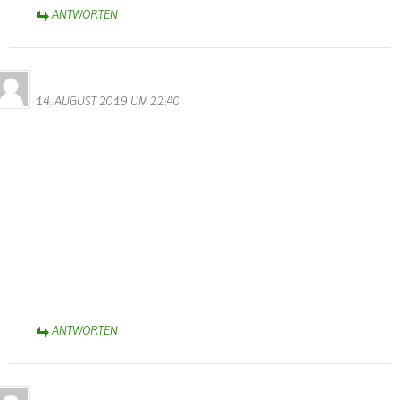
ANTWORTEN
Bernhard Arens
14. AUGUST 2019 UM 22:40
Es ist erfreulich zu hören und zu lesen, dass Wallendorf wieder
einen neuen Ortsbürgermeister hat.
Herzlichen Glückwunsch Dieter Herschbach, dass Du die Wahl
angenommen hast, um mit den anderen Ratsmitgliedern
dankenswerterweise die zukünftige Entwicklung unseres
Heimatortes zu gestalten.
Auch Suzette Weber ist für ihren 25jährigen Einsatz für die
Gemeinde zu danken.
Schön, wenn Walter weiterhin die Homepage verwaltet.
Herzliche Grüße aus Bad Rothenfelde bei Osnabrück,
Bernhard Arens
ANTWORTEN
Lara