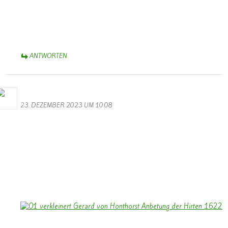
Dank auch an die hochklassigen Balletttänzerinnen in
phantasiereichen Kostümen. Das ist Karneval-Spitze! Natürlich nicht
zu vergessen, die klangvollen (!!) Männerstimmen. Euch allen –
Helau! und Alaaf! – Aus dem Münsterland.
ANTWORTEN
Bernhard Arens
23. DEZEMBER 2023 UM 10:08
Allen Besuchern der Homepage ein gesegnetes Weihnachtsfest und
ein frohes Neues Jahr 2024.
Vielleicht kann das Licht des Bildes: “Anbetung der Hirten” – 1622
– Gerrit van Honthorst – uns auf Weihnachten einstimmen in einer
Zeit, in der Kriege die Welt verdunkeln.
Ein besonderer Dank an Walter und Monika für die Gestaltung
unserer Homepage.
Bernhard Arens