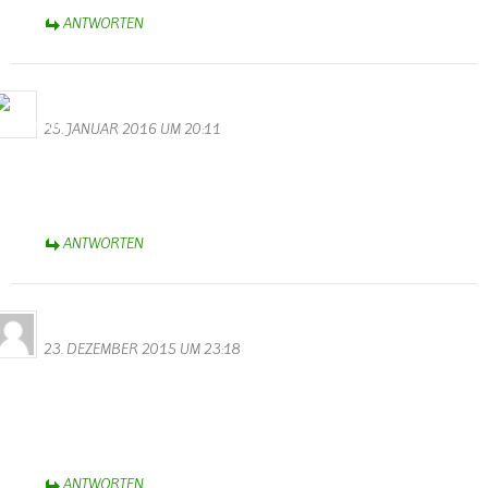
ANTWORTEN
M.Valentin
25. JANUAR 2016 UM 20:11
Wunderschöne Videos hast du gemacht. Vielen Dank! Auch allen
Akteuren möchte ich auf diesem Wege danken für eine gelungene
Kappensitzung.
ANTWORTEN
Horst Bauler
23. DEZEMBER 2015 UM 23:18
Hallo Walter
Spitzenmäßig der Film vom Teeren der neuen Strasse,ich fühle mich
in alte zeiten versetzt wenn ich mir das ansehe.
Hollywood in Wallendorf.
ANTWORTEN