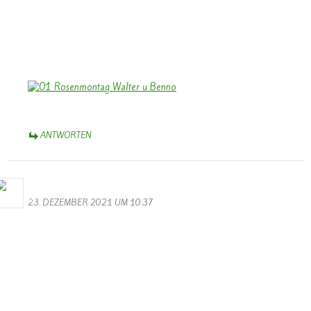
In Eurem neuen Heimatort werdet Ihr Euch bald eingelebt haben,
auch gute Bekanntschaften machen – und Euch gelegentlich gerne
an die Zeit in Wallendorf erinnern. Viele werden Euch vermissen.
Herzliche Grüße,
Bernhard Arens
ANTWORTEN
Bernhard Arens
23. DEZEMBER 2021 UM 10:37
Auch wenn “Corona – jetzt Omikron ” uns Einschränkungen
auferlegt -und sogar der “Schmetterling” sein “Helau” nicht mehr
schmettern kann, lassen wir uns das Licht des Weihnachtsfestes nicht
verdunkeln.
Euch/Ihnen allen ein gesegnetes Weihnachtsfest und ein gesundes,
erfreuliches Neues Jahr 2022,