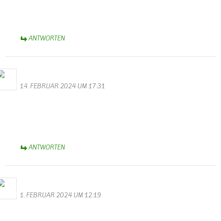
Vor 5 Jahren hat meine Tochter das Haus gekauft in Wallendorf.
Zufall oder
ANTWORTEN
Bernhard Arens
14. FEBRUAR 2024 UM 17:31
Dank Euch, Monika und Walter, für die bunt gemischte Bildergalerie
zum Rosen-Montagsumzug.
Herzliche Grüße aus dem Münsterland,
Bernhard
ANTWORTEN
Bernhard Arens
1. FEBRUAR 2024 UM 12:19
Danke, Monika und Walter, für die hervorragenden Videos und
Fotos zur Karnevalssitzung des KV Schmetterling.