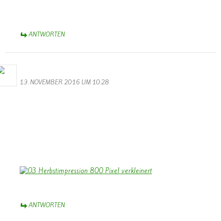
Knabbereien, denn das wird ein langer Abend. Viele tolle Videos
stimmen euch auf die lauffende Session ein.
ANTWORTEN
Bernhard Arens
19. NOVEMBER 2016 UM 10:28
Hallo Walter,
besten Dank für die gelungenen Videos vom Volkstrauertag und
vom Martinszug. Dank auch an die Musiker!
Stimmungsvoll ist das Foto vom Soldatenfriedhof mit den
leuchtenden Kerzen.
Herzliche Grüße aus dem Münsterland,
Bernhard
ANTWORTEN