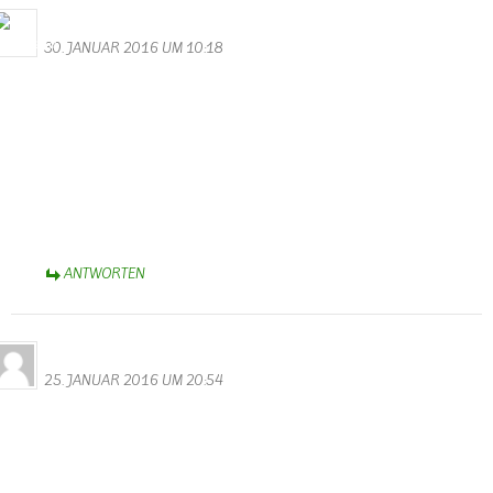
Bernhard Arens
30. JANUAR 2016 UM 10:18
Hallo Walter,
besten Dank für die unterhaltsamen Videos von der Kappensitzung.
Besonders erheiternd die Minigarde! Aber auch die anderen
Gruppen zeigten fast perfektes “Ballett” – Selbst bis ins schöne
Münsterland brachten sie Karnevalsstimmung!
Helau!
Bernhard
ANTWORTEN
Nicki
25. JANUAR 2016 UM 20:54
Hallo Walter,
tolle Videos und Fotos von der Kappensitzung. Da sieht man doch
noch eine Menge, die man am Abend nicht so mitbekommen hat.
Merci.