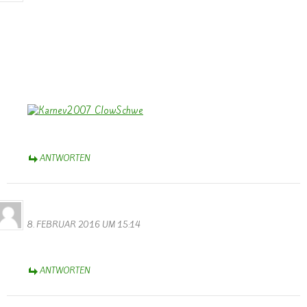
Dank Euch, Monika und Walter, für die stimmungs-tollen Fotos vom
Rosenmontagszug – trotz Regen – heiter – und einige – verständlich
– auch traurig!
Aschermittwoch-Grüße aus dem schönen Münsterland,
Bernhard
ANTWORTEN
Thérèse Weber
8. FEBRUAR 2016 UM 15:14
Diese Webseite ist wunderbar !
ANTWORTEN