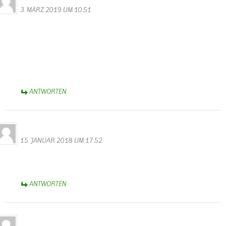
3. MÄRZ 2019 UM 10:51
Gestern sind wir auf dem Rundweg 44 gewandert. westlich von
Wallendorf oberhalb der Sauer bevor man zum Sportplatz und bei
den Tafeln 13/14 vorbeikommt stehen ganz viele mit Moos
überwachsene Gemäuer mit Treppen im Wald herum. Märchenhaft
schön, ganz verwunschen. Ist das auch Teil des Westwalls? Sieht
irgendwie viel älter aus, kann jemand helfen?
ANTWORTEN
Alfred Eifel
15. JANUAR 2018 UM 17:52
Gut besucht das Gästebuch? Scheinbar traut sich keiner hier was
reinzuschreiben?
ANTWORTEN
Alfred Eifel