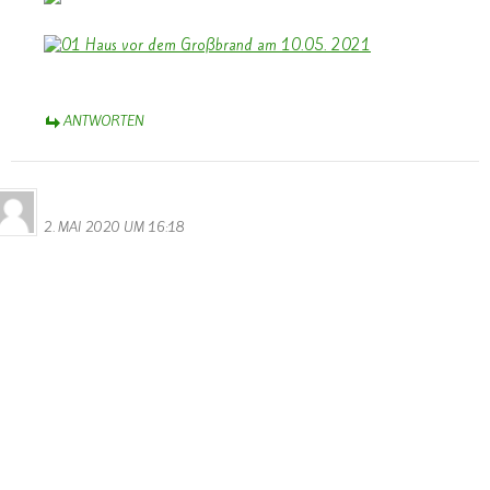
ANTWORTEN
Bernhard Arens
2. MAI 2020 UM 16:18
Bernhard Arens
Reitacker 41
48249 Dülmen
Redaktion LW
Leserbrief – LW, 18.04. 2020, „Deutsche Polizei öffnet
Grenzübergang Remich“, Steve Remesch
Grenzschließung ein Affront – Öffnung ist das Gebot der Stunde
Ohne Zweifel, die Corona-Pandemie stellt uns auf harte Proben.
Und alle verantwortlichen Politiker/innen haben schwere
Entscheidungen zu treffen – vor allem auch zu Kontaktverboten.