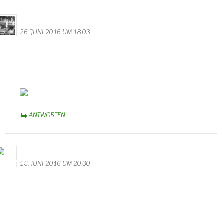
Daniel
26. JUNI 2016 UM 18:03
Aha. Soso. Sonne? So nennt man das?
Wollte danach googeln, wusste aber nicht wie es heißt.
Es gibt fast 83.000.000 Einträge dazu. Scheint wohl doch
bekannter zu sein, dieses Phenomen.
Sehr schöner Beitrag.
ANTWORTEN
M.Valentin
16. JUNI 2016 UM 20:30
Hochwasser mal ganz romantisch
Ein super Video und ein wunderschöner Beitrag für unsere
Homepage. Danke an Herrn Gerrit Nykamp aus Apeldoorn in
Holland.