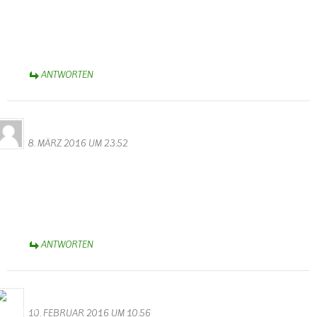
Hier sieht man wie schön und stimmungsvoll Hochwasser sein kann.
Mit Ruhe und Gelassenheit, ohne Hektig und Stress schafften die
Camper ihr Hab und Gut aus den Fluten.
Liebe Grüße Monika Valentin
ANTWORTEN
Familie Ihler
8. MÄRZ 2016 UM 23:52
Gratulation zu der tollen Homepage!! Sieht echt Spitzenklasse aus!
Tolles Design, gute Übersicht und jede Menge interessante Themen
rund um Wallendorf !
Dickes Lob für Walter Valentin! :-))
Liebe Grüße aus dem Allgäu
ANTWORTEN
Bernhard Arens
10. FEBRUAR 2016 UM 10:56