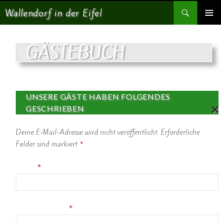
Suchen
Wallendorf in der Eifel
SPRINGE ZUM INHALT
PRIMÄR
MENÜ
GÄSTEBUCH
UNSERE GÄSTE HABEN FOLGENDES
GESCHRIEBEN
AN
Deine E-Mail-Adresse wird nicht veröffentlicht.
Erforderliche
TW
OR
Felder sind markiert
*
TE
N
Name
*
AB
BR
EC
HE
N
E-Mail-Adresse
*