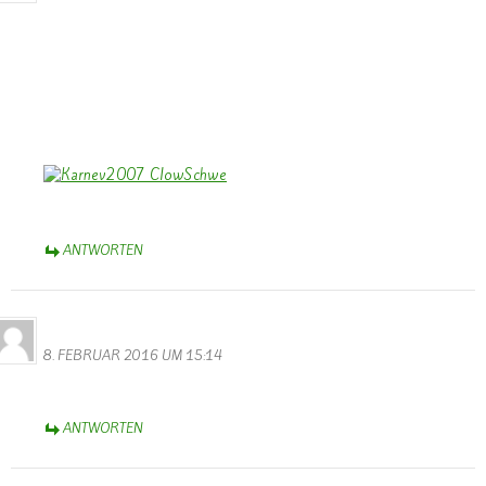
Dank Euch, Monika und Walter, für die stimmungs-tollen Fotos vom
Rosenmontagszug – trotz Regen – heiter – und einige – verständlich
– auch traurig!
Aschermittwoch-Grüße aus dem schönen Münsterland,
Bernhard
ANTWORTEN
Thérèse Weber
8. FEBRUAR 2016 UM 15:14
Diese Webseite ist wunderbar !
ANTWORTEN