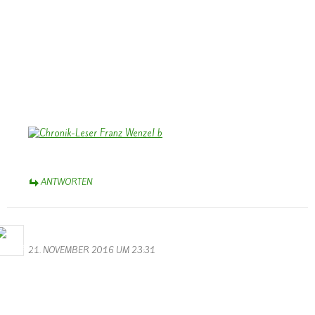
unserer Chronik “Vu gester bis haett”. Wiederholt war ich bei Ihnen
zu Besuch, wenn ich für die Chronik recherchierte. Die Begegnungen
mit Katharina und Franz bleiben in guter Erinnerung.
Das Foto zeigt Franz, wie er die Chronik intensiv liest und studiert
nach der Präsentation vor Weihnachten 2009 im Saal des damals
noch bestehenden Kindergartens.
Herzliche Grüße aus dem Münsterland,
Bernhard Arens
ANTWORTEN
M.Valentin
21. NOVEMBER 2016 UM 23:31
Die Sessionseröffnung des KV Schmetterling Wallendorf war dieses
Jahr wieder echt super. Wer das Ganze noch einmal sehen möchte,
kann dies hier auf der Hompage tun. Also Leute lehnt euch zurück,
schnappt euch etwas zu Trinken und wenn gewünscht noch einpaar