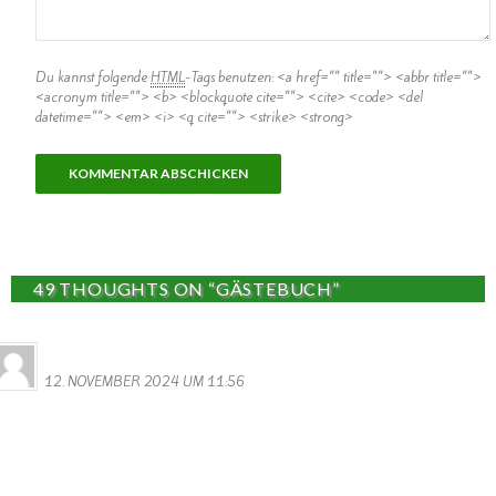
Du kannst folgende
HTML
-Tags benutzen:
<a href="" title=""> <abbr title="">
<acronym title=""> <b> <blockquote cite=""> <cite> <code> <del
datetime=""> <em> <i> <q cite=""> <strike> <strong>
49 THOUGHTS ON “GÄSTEBUCH”
MONIQUE MERENS
12. NOVEMBER 2024 UM 11:56
Hi Ihr Lieben
Ich habe Ein Heiratsdokument gefunden von meine Grosseltern, von
1892, darin steht dass die Schwiegereltern meiner Grossmutter
und zwar.
Schmitt Heinrich und Moret Katharina , aus Wallendorf stammen.