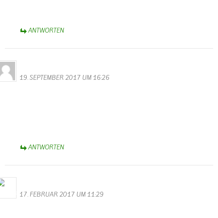
Sich einfach mal die Eifel ohne Landwirtschaft vorstellen…
ANTWORTEN
Neises
19. SEPTEMBER 2017 UM 16:26
Hallo,
Hier wurde über den Tellerand geschaut…..
Danke an Euch, daß Ihr uns eingestellt habt.
Super Idee
Weiter so!
ANTWORTEN
Bernhard Arens
17. FEBRUAR 2017 UM 11:29
Im Gedenken an Franz Wenzel haben wir ihm und seiner Frau
Katharina zu danken für die Unterstützung und Förderung