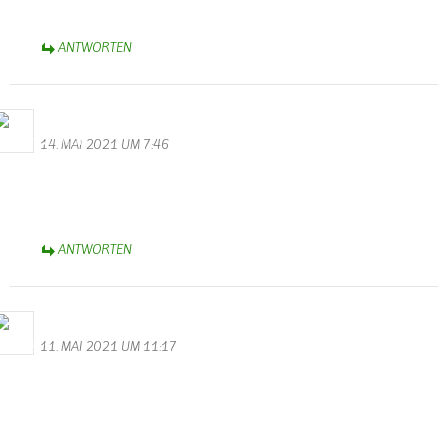
B.A. 1963
ANTWORTEN
WalterValentin
14. MAI 2021 UM 7:46
Stromausfall in Wallendorf
Heute am 14.05 ist um 5.43 Uhr der Strom ausgefallen. Seit über
2 Stunden geht nichts mehr. Ich hoffe auf baldige Rettung.
ANTWORTEN
Bernhard Arens
11. MAI 2021 UM 11:17
Feuerwehren setzen Zeichen europäischer Nachbarschaftshilfe
So schrecklich das Unglück ist, es bewegt mich, allen Einsatzkräften
der Feuerwehren aus Wallendorf, Körperich, Biesdorf, Kruchten,