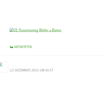
In Eurem neuen Heimatort werdet Ihr Euch bald eingelebt haben,
auch gute Bekanntschaften machen – und Euch gelegentlich gerne
an die Zeit in Wallendorf erinnern. Viele werden Euch vermissen.
Herzliche Grüße,
Bernhard Arens
ANTWORTEN
Bernhard Arens
23. DEZEMBER 2021 UM 10:37
Auch wenn “Corona – jetzt Omikron ” uns Einschränkungen
auferlegt -und sogar der “Schmetterling” sein “Helau” nicht mehr
schmettern kann, lassen wir uns das Licht des Weihnachtsfestes nicht
verdunkeln.
Euch/Ihnen allen ein gesegnetes Weihnachtsfest und ein gesundes,
erfreuliches Neues Jahr 2022,