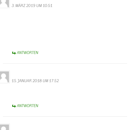
3. MÄRZ 2019 UM 10:51
Gestern sind wir auf dem Rundweg 44 gewandert. westlich von
Wallendorf oberhalb der Sauer bevor man zum Sportplatz und bei
den Tafeln 13/14 vorbeikommt stehen ganz viele mit Moos
überwachsene Gemäuer mit Treppen im Wald herum. Märchenhaft
schön, ganz verwunschen. Ist das auch Teil des Westwalls? Sieht
irgendwie viel älter aus, kann jemand helfen?
ANTWORTEN
Alfred Eifel
15. JANUAR 2018 UM 17:52
Gut besucht das Gästebuch? Scheinbar traut sich keiner hier was
reinzuschreiben?
ANTWORTEN
Alfred Eifel