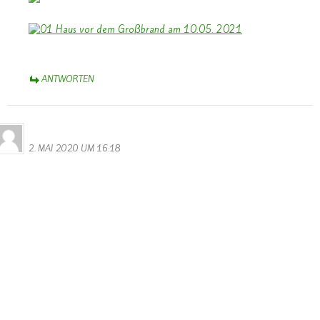
ANTWORTEN
Bernhard Arens
2. MAI 2020 UM 16:18
Bernhard Arens
Reitacker 41
48249 Dülmen
Redaktion LW
Leserbrief – LW, 18.04. 2020, „Deutsche Polizei öffnet
Grenzübergang Remich“, Steve Remesch
Grenzschließung ein Affront – Öffnung ist das Gebot der Stunde
Ohne Zweifel, die Corona-Pandemie stellt uns auf harte Proben.
Und alle verantwortlichen Politiker/innen haben schwere
Entscheidungen zu treffen – vor allem auch zu Kontaktverboten.