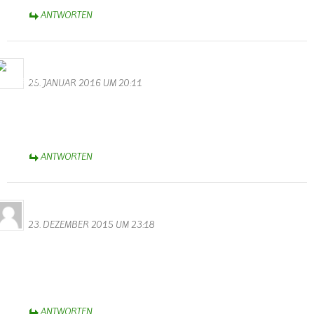
ANTWORTEN
M.Valentin
25. JANUAR 2016 UM 20:11
Wunderschöne Videos hast du gemacht. Vielen Dank! Auch allen
Akteuren möchte ich auf diesem Wege danken für eine gelungene
Kappensitzung.
ANTWORTEN
Horst Bauler
23. DEZEMBER 2015 UM 23:18
Hallo Walter
Spitzenmäßig der Film vom Teeren der neuen Strasse,ich fühle mich
in alte zeiten versetzt wenn ich mir das ansehe.
Hollywood in Wallendorf.
ANTWORTEN