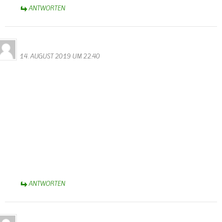
ANTWORTEN
Bernhard Arens
14. AUGUST 2019 UM 22:40
Es ist erfreulich zu hören und zu lesen, dass Wallendorf wieder
einen neuen Ortsbürgermeister hat.
Herzlichen Glückwunsch Dieter Herschbach, dass Du die Wahl
angenommen hast, um mit den anderen Ratsmitgliedern
dankenswerterweise die zukünftige Entwicklung unseres
Heimatortes zu gestalten.
Auch Suzette Weber ist für ihren 25jährigen Einsatz für die
Gemeinde zu danken.
Schön, wenn Walter weiterhin die Homepage verwaltet.
Herzliche Grüße aus Bad Rothenfelde bei Osnabrück,
Bernhard Arens
ANTWORTEN
Lara