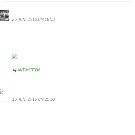
Daniel
26. JUNI 2016 UM 18:03
Aha. Soso. Sonne? So nennt man das?
Wollte danach googeln, wusste aber nicht wie es heißt.
Es gibt fast 83.000.000 Einträge dazu. Scheint wohl doch
bekannter zu sein, dieses Phenomen.
Sehr schöner Beitrag.
ANTWORTEN
M.Valentin
16. JUNI 2016 UM 20:30
Hochwasser mal ganz romantisch
Ein super Video und ein wunderschöner Beitrag für unsere
Homepage. Danke an Herrn Gerrit Nykamp aus Apeldoorn in
Holland.