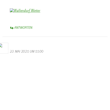
ANTWORTEN
Bernhard Arens
20. MAI 2021 UM 11:00
Dieses Bild erfasst eindrucksvoll das Ausmaß der Katastrophe. Es
bleibt zu hoffen, dass es einen Wiederaufbau gibt und die
nachfolgenden Bewohner sich in Wallendorf bald neu beheimatet
erleben.
So lautet die Perspektive in dem Gedicht auf der Rückseite der
Chronik:
Ein kleines Dorf, ein Fleckchen Erde,
so schön gelegen an Sauer und Our.
Freude und Friede den Menschen werde,
die ihrer Heimat halten der Treue Schwur.