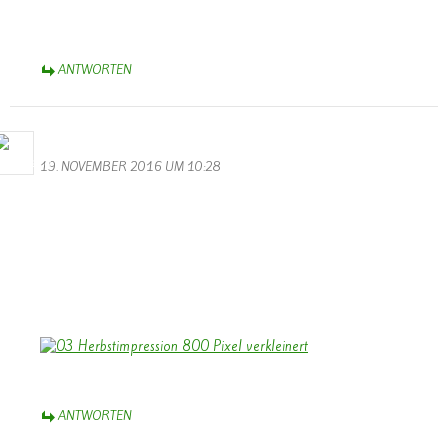
Knabbereien, denn das wird ein langer Abend. Viele tolle Videos
stimmen euch auf die lauffende Session ein.
ANTWORTEN
Bernhard Arens
19. NOVEMBER 2016 UM 10:28
Hallo Walter,
besten Dank für die gelungenen Videos vom Volkstrauertag und
vom Martinszug. Dank auch an die Musiker!
Stimmungsvoll ist das Foto vom Soldatenfriedhof mit den
leuchtenden Kerzen.
Herzliche Grüße aus dem Münsterland,
Bernhard
ANTWORTEN