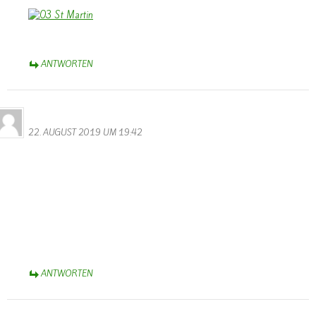
ANTWORTEN
Bernhard Arens
22. AUGUST 2019 UM 19:42
Das ist aber eine Überraschung, Sascha, dass Du Dich auf der
Homepage von Wallendorf gemeldet hast. Danke!
Voraussichtlich werde ich am 29. August aus der Rehaklinik Median
am Park in Bad Rothenfelde entlassen – fast fit für die nächste
Olympiade
Herzliche Grüße und Du wirst ein achtsamer Kranken- bzw.
Seniorenpfleger,
Bernhard Arens
ANTWORTEN