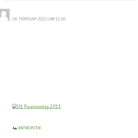
Bernhard Arens
26. FEBRUAR 2023 UM 12:10
Dank Euch, Monika und Walter,
für die umfassende und bunte Fotogalerie vom diesjährigen
Rosenmontagsumzug. Das macht wieder Freude, Karneval vor Ort
zu sehen mit den geschmückten Wagen
und kreativen Kostümen – auch der Gruppen aus den Nachbarorten
– grenzüberschreitend.
Weiter so!
Herzliche Grüße aus dem Münsterland mit einem nachhaltigen
“Helau!”
Bernhard Arens
ANTWORTEN