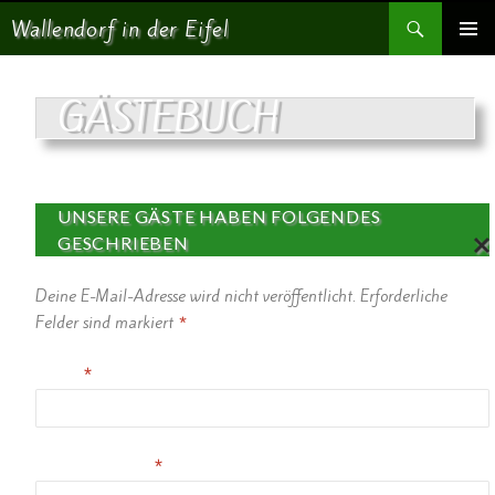
Suchen
Wallendorf in der Eifel
SPRINGE ZUM INHALT
PRIMÄR
MENÜ
GÄSTEBUCH
UNSERE GÄSTE HABEN FOLGENDES
GESCHRIEBEN
AN
Deine E-Mail-Adresse wird nicht veröffentlicht.
Erforderliche
TW
OR
Felder sind markiert
*
TE
N
Name
*
AB
BR
EC
HE
N
E-Mail-Adresse
*