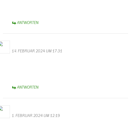
Vor 5 Jahren hat meine Tochter das Haus gekauft in Wallendorf.
Zufall oder
ANTWORTEN
Bernhard Arens
14. FEBRUAR 2024 UM 17:31
Dank Euch, Monika und Walter, für die bunt gemischte Bildergalerie
zum Rosen-Montagsumzug.
Herzliche Grüße aus dem Münsterland,
Bernhard
ANTWORTEN
Bernhard Arens
1. FEBRUAR 2024 UM 12:19
Danke, Monika und Walter, für die hervorragenden Videos und
Fotos zur Karnevalssitzung des KV Schmetterling.