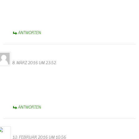
Hier sieht man wie schön und stimmungsvoll Hochwasser sein kann.
Mit Ruhe und Gelassenheit, ohne Hektig und Stress schafften die
Camper ihr Hab und Gut aus den Fluten.
Liebe Grüße Monika Valentin
ANTWORTEN
Familie Ihler
8. MÄRZ 2016 UM 23:52
Gratulation zu der tollen Homepage!! Sieht echt Spitzenklasse aus!
Tolles Design, gute Übersicht und jede Menge interessante Themen
rund um Wallendorf !
Dickes Lob für Walter Valentin! :-))
Liebe Grüße aus dem Allgäu
ANTWORTEN
Bernhard Arens
10. FEBRUAR 2016 UM 10:56