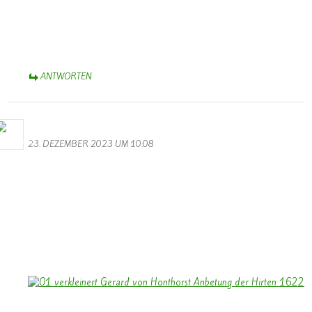
Dank auch an die hochklassigen Balletttänzerinnen in
phantasiereichen Kostümen. Das ist Karneval-Spitze! Natürlich nicht
zu vergessen, die klangvollen (!!) Männerstimmen. Euch allen –
Helau! und Alaaf! – Aus dem Münsterland.
ANTWORTEN
Bernhard Arens
23. DEZEMBER 2023 UM 10:08
Allen Besuchern der Homepage ein gesegnetes Weihnachtsfest und
ein frohes Neues Jahr 2024.
Vielleicht kann das Licht des Bildes: “Anbetung der Hirten” – 1622
– Gerrit van Honthorst – uns auf Weihnachten einstimmen in einer
Zeit, in der Kriege die Welt verdunkeln.
Ein besonderer Dank an Walter und Monika für die Gestaltung
unserer Homepage.
Bernhard Arens