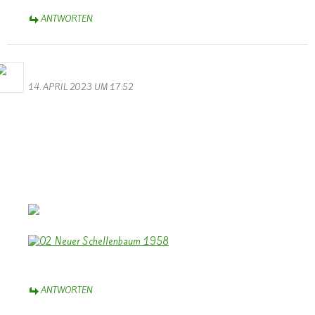
ANTWORTEN
Bernhard Arens
14. APRIL 2023 UM 17:52
Zum 100 jährigen Jubiläum des Musikvereins “Lyra” Wallendorf
herzlichen Glückwunsch.
Dazu einen Beitrag des TV zum 35 jährigen Jubiläum 1958.
Und ein Foto von der Einweihung des neuen Schellenbaumes
1958.
Euch allen wünsche ich weiterhin viel Freude beim Musizieren und
Erfolg bei kommenden Konzerten.
Bernhard Arens – im schönen Münsterland
ANTWORTEN