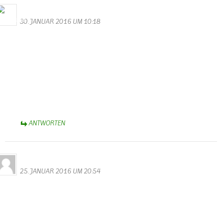
Bernhard Arens
30. JANUAR 2016 UM 10:18
Hallo Walter,
besten Dank für die unterhaltsamen Videos von der Kappensitzung.
Besonders erheiternd die Minigarde! Aber auch die anderen
Gruppen zeigten fast perfektes “Ballett” – Selbst bis ins schöne
Münsterland brachten sie Karnevalsstimmung!
Helau!
Bernhard
ANTWORTEN
Nicki
25. JANUAR 2016 UM 20:54
Hallo Walter,
tolle Videos und Fotos von der Kappensitzung. Da sieht man doch
noch eine Menge, die man am Abend nicht so mitbekommen hat.
Merci.