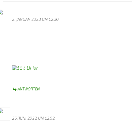
Bernhard Arens
2. JANUAR 2023 UM 12:30
Allen, die die Homepage besuchen, ein frohes und hoffentlich
friedlicheres Neues Jahr 2023!
Wir wünschen auch der Homepage, dass sie uns weiterhin erhalten
bleibt und am Leben in der Gemeinde und im weiteren Umfeld
teilhaben lässt. Dank Dir, Walter, wenn Dir das gelingt!
Bernhard Arens, Dülmen, Münsterland
ANTWORTEN
Bernhard Arens
25. JUNI 2022 UM 12:02
Das ist bedauerlich! Wer könnte die Homepage von Wallendorf
weiterführen?