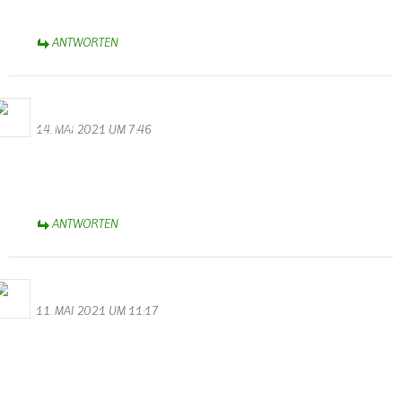
B.A. 1963
ANTWORTEN
WalterValentin
14. MAI 2021 UM 7:46
Stromausfall in Wallendorf
Heute am 14.05 ist um 5.43 Uhr der Strom ausgefallen. Seit über
2 Stunden geht nichts mehr. Ich hoffe auf baldige Rettung.
ANTWORTEN
Bernhard Arens
11. MAI 2021 UM 11:17
Feuerwehren setzen Zeichen europäischer Nachbarschaftshilfe
So schrecklich das Unglück ist, es bewegt mich, allen Einsatzkräften
der Feuerwehren aus Wallendorf, Körperich, Biesdorf, Kruchten,