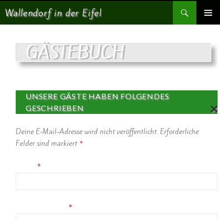
Suchen
Wallendorf in der Eifel
SPRINGE ZUM INHALT
PRIMÄR
MENÜ
GÄSTEBUCH
UNSERE GÄSTE HABEN FOLGENDES
GESCHRIEBEN
AN
Deine E-Mail-Adresse wird nicht veröffentlicht.
Erforderliche
TW
OR
Felder sind markiert
*
TE
N
Name
*
AB
BR
EC
HE
N
E-Mail-Adresse
*