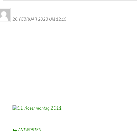
Bernhard Arens
26. FEBRUAR 2023 UM 12:10
Dank Euch, Monika und Walter,
für die umfassende und bunte Fotogalerie vom diesjährigen
Rosenmontagsumzug. Das macht wieder Freude, Karneval vor Ort
zu sehen mit den geschmückten Wagen
und kreativen Kostümen – auch der Gruppen aus den Nachbarorten
– grenzüberschreitend.
Weiter so!
Herzliche Grüße aus dem Münsterland mit einem nachhaltigen
“Helau!”
Bernhard Arens
ANTWORTEN