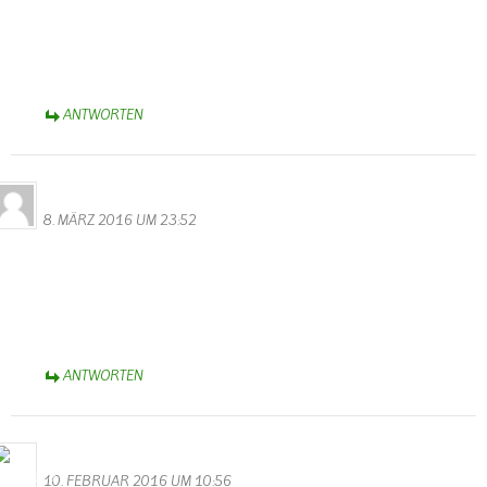
Hier sieht man wie schön und stimmungsvoll Hochwasser sein kann.
Mit Ruhe und Gelassenheit, ohne Hektig und Stress schafften die
Camper ihr Hab und Gut aus den Fluten.
Liebe Grüße Monika Valentin
ANTWORTEN
Familie Ihler
8. MÄRZ 2016 UM 23:52
Gratulation zu der tollen Homepage!! Sieht echt Spitzenklasse aus!
Tolles Design, gute Übersicht und jede Menge interessante Themen
rund um Wallendorf !
Dickes Lob für Walter Valentin! :-))
Liebe Grüße aus dem Allgäu
ANTWORTEN
Bernhard Arens
10. FEBRUAR 2016 UM 10:56