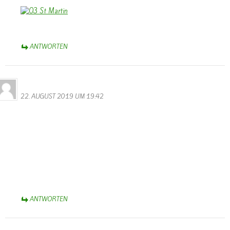
ANTWORTEN
Bernhard Arens
22. AUGUST 2019 UM 19:42
Das ist aber eine Überraschung, Sascha, dass Du Dich auf der
Homepage von Wallendorf gemeldet hast. Danke!
Voraussichtlich werde ich am 29. August aus der Rehaklinik Median
am Park in Bad Rothenfelde entlassen – fast fit für die nächste
Olympiade
Herzliche Grüße und Du wirst ein achtsamer Kranken- bzw.
Seniorenpfleger,
Bernhard Arens
ANTWORTEN