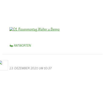
In Eurem neuen Heimatort werdet Ihr Euch bald eingelebt haben,
auch gute Bekanntschaften machen – und Euch gelegentlich gerne
an die Zeit in Wallendorf erinnern. Viele werden Euch vermissen.
Herzliche Grüße,
Bernhard Arens
ANTWORTEN
Bernhard Arens
23. DEZEMBER 2021 UM 10:37
Auch wenn “Corona – jetzt Omikron ” uns Einschränkungen
auferlegt -und sogar der “Schmetterling” sein “Helau” nicht mehr
schmettern kann, lassen wir uns das Licht des Weihnachtsfestes nicht
verdunkeln.
Euch/Ihnen allen ein gesegnetes Weihnachtsfest und ein gesundes,
erfreuliches Neues Jahr 2022,