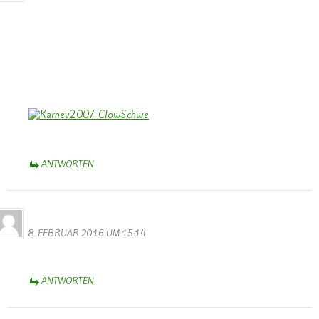
Dank Euch, Monika und Walter, für die stimmungs-tollen Fotos vom
Rosenmontagszug – trotz Regen – heiter – und einige – verständlich
– auch traurig!
Aschermittwoch-Grüße aus dem schönen Münsterland,
Bernhard
ANTWORTEN
Thérèse Weber
8. FEBRUAR 2016 UM 15:14
Diese Webseite ist wunderbar !
ANTWORTEN