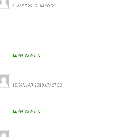
3. MÄRZ 2019 UM 10:51
Gestern sind wir auf dem Rundweg 44 gewandert. westlich von
Wallendorf oberhalb der Sauer bevor man zum Sportplatz und bei
den Tafeln 13/14 vorbeikommt stehen ganz viele mit Moos
überwachsene Gemäuer mit Treppen im Wald herum. Märchenhaft
schön, ganz verwunschen. Ist das auch Teil des Westwalls? Sieht
irgendwie viel älter aus, kann jemand helfen?
ANTWORTEN
Alfred Eifel
15. JANUAR 2018 UM 17:52
Gut besucht das Gästebuch? Scheinbar traut sich keiner hier was
reinzuschreiben?
ANTWORTEN
Alfred Eifel