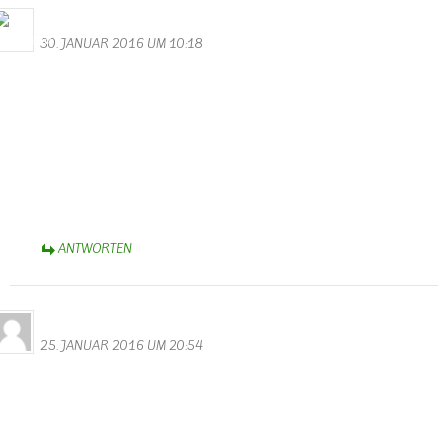
Bernhard Arens
30. JANUAR 2016 UM 10:18
Hallo Walter,
besten Dank für die unterhaltsamen Videos von der Kappensitzung.
Besonders erheiternd die Minigarde! Aber auch die anderen
Gruppen zeigten fast perfektes “Ballett” – Selbst bis ins schöne
Münsterland brachten sie Karnevalsstimmung!
Helau!
Bernhard
ANTWORTEN
Nicki
25. JANUAR 2016 UM 20:54
Hallo Walter,
tolle Videos und Fotos von der Kappensitzung. Da sieht man doch
noch eine Menge, die man am Abend nicht so mitbekommen hat.
Merci.