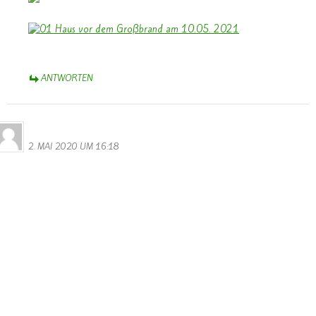
ANTWORTEN
Bernhard Arens
2. MAI 2020 UM 16:18
Bernhard Arens
Reitacker 41
48249 Dülmen
Redaktion LW
Leserbrief – LW, 18.04. 2020, „Deutsche Polizei öffnet
Grenzübergang Remich“, Steve Remesch
Grenzschließung ein Affront – Öffnung ist das Gebot der Stunde
Ohne Zweifel, die Corona-Pandemie stellt uns auf harte Proben.
Und alle verantwortlichen Politiker/innen haben schwere
Entscheidungen zu treffen – vor allem auch zu Kontaktverboten.