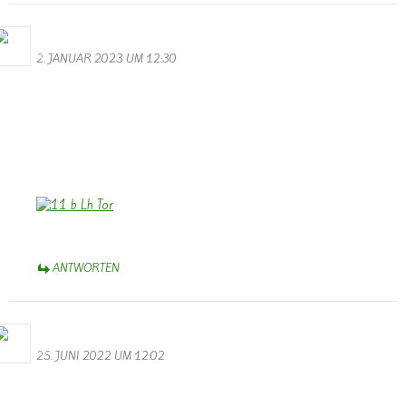
Bernhard Arens
2. JANUAR 2023 UM 12:30
Allen, die die Homepage besuchen, ein frohes und hoffentlich
friedlicheres Neues Jahr 2023!
Wir wünschen auch der Homepage, dass sie uns weiterhin erhalten
bleibt und am Leben in der Gemeinde und im weiteren Umfeld
teilhaben lässt. Dank Dir, Walter, wenn Dir das gelingt!
Bernhard Arens, Dülmen, Münsterland
ANTWORTEN
Bernhard Arens
25. JUNI 2022 UM 12:02
Das ist bedauerlich! Wer könnte die Homepage von Wallendorf
weiterführen?