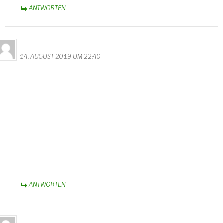
ANTWORTEN
Bernhard Arens
14. AUGUST 2019 UM 22:40
Es ist erfreulich zu hören und zu lesen, dass Wallendorf wieder
einen neuen Ortsbürgermeister hat.
Herzlichen Glückwunsch Dieter Herschbach, dass Du die Wahl
angenommen hast, um mit den anderen Ratsmitgliedern
dankenswerterweise die zukünftige Entwicklung unseres
Heimatortes zu gestalten.
Auch Suzette Weber ist für ihren 25jährigen Einsatz für die
Gemeinde zu danken.
Schön, wenn Walter weiterhin die Homepage verwaltet.
Herzliche Grüße aus Bad Rothenfelde bei Osnabrück,
Bernhard Arens
ANTWORTEN
Lara