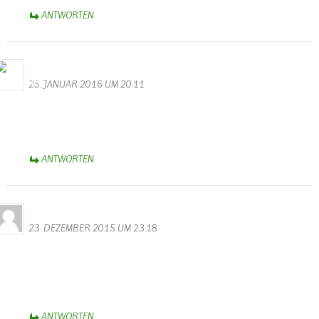
ANTWORTEN
M.Valentin
25. JANUAR 2016 UM 20:11
Wunderschöne Videos hast du gemacht. Vielen Dank! Auch allen
Akteuren möchte ich auf diesem Wege danken für eine gelungene
Kappensitzung.
ANTWORTEN
Horst Bauler
23. DEZEMBER 2015 UM 23:18
Hallo Walter
Spitzenmäßig der Film vom Teeren der neuen Strasse,ich fühle mich
in alte zeiten versetzt wenn ich mir das ansehe.
Hollywood in Wallendorf.
ANTWORTEN