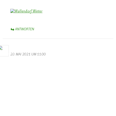
ANTWORTEN
Bernhard Arens
20. MAI 2021 UM 11:00
Dieses Bild erfasst eindrucksvoll das Ausmaß der Katastrophe. Es
bleibt zu hoffen, dass es einen Wiederaufbau gibt und die
nachfolgenden Bewohner sich in Wallendorf bald neu beheimatet
erleben.
So lautet die Perspektive in dem Gedicht auf der Rückseite der
Chronik:
Ein kleines Dorf, ein Fleckchen Erde,
so schön gelegen an Sauer und Our.
Freude und Friede den Menschen werde,
die ihrer Heimat halten der Treue Schwur.