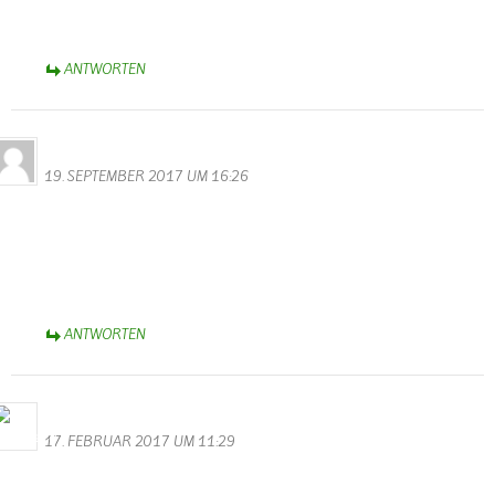
Sich einfach mal die Eifel ohne Landwirtschaft vorstellen…
ANTWORTEN
Neises
19. SEPTEMBER 2017 UM 16:26
Hallo,
Hier wurde über den Tellerand geschaut…..
Danke an Euch, daß Ihr uns eingestellt habt.
Super Idee
Weiter so!
ANTWORTEN
Bernhard Arens
17. FEBRUAR 2017 UM 11:29
Im Gedenken an Franz Wenzel haben wir ihm und seiner Frau
Katharina zu danken für die Unterstützung und Förderung