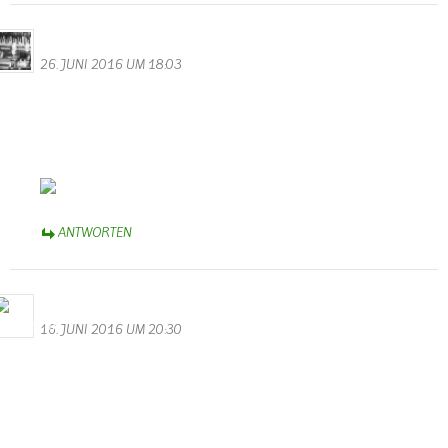
Daniel
26. JUNI 2016 UM 18:03
Aha. Soso. Sonne? So nennt man das?
Wollte danach googeln, wusste aber nicht wie es heißt.
Es gibt fast 83.000.000 Einträge dazu. Scheint wohl doch
bekannter zu sein, dieses Phenomen.
Sehr schöner Beitrag.
ANTWORTEN
M.Valentin
16. JUNI 2016 UM 20:30
Hochwasser mal ganz romantisch
Ein super Video und ein wunderschöner Beitrag für unsere
Homepage. Danke an Herrn Gerrit Nykamp aus Apeldoorn in
Holland.