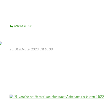
Dank auch an die hochklassigen Balletttänzerinnen in
phantasiereichen Kostümen. Das ist Karneval-Spitze! Natürlich nicht
zu vergessen, die klangvollen (!!) Männerstimmen. Euch allen –
Helau! und Alaaf! – Aus dem Münsterland.
ANTWORTEN
Bernhard Arens
23. DEZEMBER 2023 UM 10:08
Allen Besuchern der Homepage ein gesegnetes Weihnachtsfest und
ein frohes Neues Jahr 2024.
Vielleicht kann das Licht des Bildes: “Anbetung der Hirten” – 1622
– Gerrit van Honthorst – uns auf Weihnachten einstimmen in einer
Zeit, in der Kriege die Welt verdunkeln.
Ein besonderer Dank an Walter und Monika für die Gestaltung
unserer Homepage.
Bernhard Arens