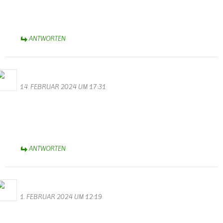
Vor 5 Jahren hat meine Tochter das Haus gekauft in Wallendorf.
Zufall oder
ANTWORTEN
Bernhard Arens
14. FEBRUAR 2024 UM 17:31
Dank Euch, Monika und Walter, für die bunt gemischte Bildergalerie
zum Rosen-Montagsumzug.
Herzliche Grüße aus dem Münsterland,
Bernhard
ANTWORTEN
Bernhard Arens
1. FEBRUAR 2024 UM 12:19
Danke, Monika und Walter, für die hervorragenden Videos und
Fotos zur Karnevalssitzung des KV Schmetterling.