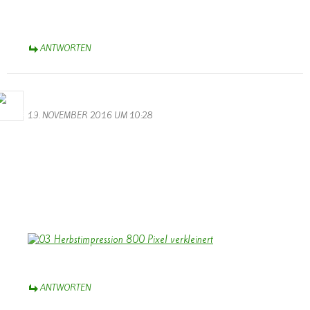
Knabbereien, denn das wird ein langer Abend. Viele tolle Videos
stimmen euch auf die lauffende Session ein.
ANTWORTEN
Bernhard Arens
19. NOVEMBER 2016 UM 10:28
Hallo Walter,
besten Dank für die gelungenen Videos vom Volkstrauertag und
vom Martinszug. Dank auch an die Musiker!
Stimmungsvoll ist das Foto vom Soldatenfriedhof mit den
leuchtenden Kerzen.
Herzliche Grüße aus dem Münsterland,
Bernhard
ANTWORTEN