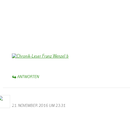
unserer Chronik “Vu gester bis haett”. Wiederholt war ich bei Ihnen
zu Besuch, wenn ich für die Chronik recherchierte. Die Begegnungen
mit Katharina und Franz bleiben in guter Erinnerung.
Das Foto zeigt Franz, wie er die Chronik intensiv liest und studiert
nach der Präsentation vor Weihnachten 2009 im Saal des damals
noch bestehenden Kindergartens.
Herzliche Grüße aus dem Münsterland,
Bernhard Arens
ANTWORTEN
M.Valentin
21. NOVEMBER 2016 UM 23:31
Die Sessionseröffnung des KV Schmetterling Wallendorf war dieses
Jahr wieder echt super. Wer das Ganze noch einmal sehen möchte,
kann dies hier auf der Hompage tun. Also Leute lehnt euch zurück,
schnappt euch etwas zu Trinken und wenn gewünscht noch einpaar