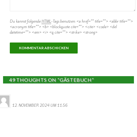
Du kannst folgende
HTML
-Tags benutzen:
<a href="" title=""> <abbr title="">
<acronym title=""> <b> <blockquote cite=""> <cite> <code> <del
datetime=""> <em> <i> <q cite=""> <strike> <strong>
49 THOUGHTS ON “GÄSTEBUCH”
MONIQUE MERENS
12. NOVEMBER 2024 UM 11:56
Hi Ihr Lieben
Ich habe Ein Heiratsdokument gefunden von meine Grosseltern, von
1892, darin steht dass die Schwiegereltern meiner Grossmutter
und zwar.
Schmitt Heinrich und Moret Katharina , aus Wallendorf stammen.