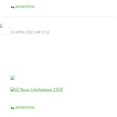
ANTWORTEN
Bernhard Arens
14. APRIL 2023 UM 17:52
Zum 100 jährigen Jubiläum des Musikvereins “Lyra” Wallendorf
herzlichen Glückwunsch.
Dazu einen Beitrag des TV zum 35 jährigen Jubiläum 1958.
Und ein Foto von der Einweihung des neuen Schellenbaumes
1958.
Euch allen wünsche ich weiterhin viel Freude beim Musizieren und
Erfolg bei kommenden Konzerten.
Bernhard Arens – im schönen Münsterland
ANTWORTEN