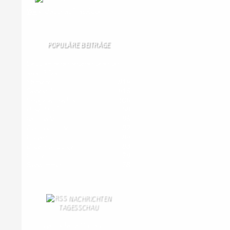
Wir
sind auch auf Facebook
POPULÄRE BEITRÄGE
Die 10 am meisten besuchten Seiten der
letzten 7 Tage:
Startseite
914
Gästebuch
415
Schäferei Czerkus
106
Unser Dorf
98
Kanuverleih
95
Dorfgeschichte
92
Kontakt
84
Bilder von Bürgern
83
Kirche
79
Gästezimmer
78
NACHRICHTEN
TAGESSCHAU
Ungarn schaltet Licht an