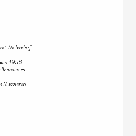
ra” Wallendorf
iläum 1958.
ellenbaumes
m Musizieren