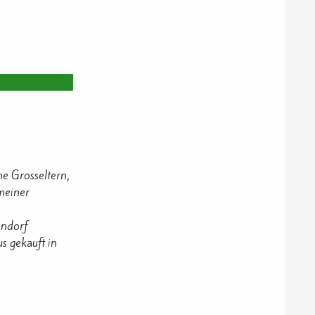
e Grosseltern,
meiner
endorf
s gekauft in