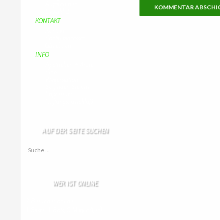
Aufraeumen
Urwald 2
KONTAKT
Kontakt
Kontaktadressen
Gästebuch
INFO
Apotheken + Ärzte
Kino
Wetterstation
So finden Sie uns
Impressum
Haftungsausschluß
AUF DER SEITE SUCHEN
Suche nach:
WER IST ONLINE
2 Besucher online
1 Gäste,
1 Bots,
0 Mitglied(er)