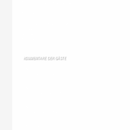
Wahrzeichen wegen Energiekrise
ab
7. August 2026
Trump unternimmt neuen Vorstoß
für Beschränkung von US-
Geburtsrecht
7. August 2026
KOMMENTARE DER GÄSTE
Gästebuch
Hi Ihr Lieben Ich habe …
Gästebuch
Dank Euch, Monika und W …
Gästebuch
Danke, Monika und Walte …
KV Schmetterling