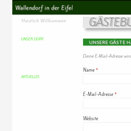
Suchen
Wallendorf in der Eifel
GÄSTEB
Herzlich Willkommen
Startseite
UNSER DORF
UNSERE GÄSTE 
Unser Dorf
Gemeinderat
Dorfgeschichte
Deine E-Mail-Adresse wird 
Kirche
Chronik
Feuerwehr
Name
*
Bürgerhaus
AKTUELLES
Aktuelles
Geburtstage
Bürgerhaus
E-Mail-Adresse
*
Vereine
Aktuelles Feuerwehr
Kirche
Dorfgeschehen
Impressionen
Rund ums Dorf
Website
Von Bürgern
Aktuelles Chronik
Computer + Technik