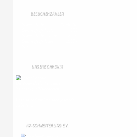
BESUCHERZÄHLER
Seitenaufrufe:
4598258
Seitenaufrufe heute:
523
Seitenaufrufe gestern:
2110
Seitenaufrufe letzte
11294
Woche:
UNSERE CHRONIK
Die Wallendorfer Chronik als
Geschenk für
Weihnachten.
Über unser Kontaktfomular jederzeit
zu bestellen.
KV-SCHMETTERLING E.V.