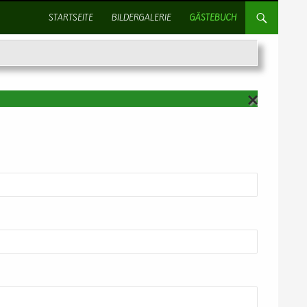
SPRINGE ZUM INHALT
STARTSEITE
BILDERGALERIE
GÄSTEBUCH
AN
TW
OR
TE
N
AB
BR
EC
HE
N