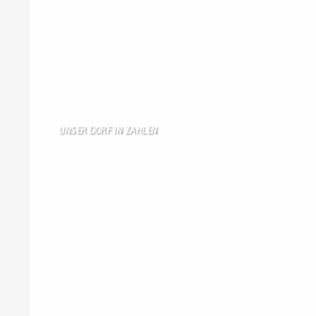
Hallo liebe Schmetterli …
Gästebuch
Allen Besuchern der Hom …
Zum Gästebuch
UNSER DORF IN ZAHLEN
Wallendorf
Einwohner: 380
Fläche: 8,71 km²
Kennzeichen: BIT
Höhe ü. NN: 180 m
Postleitzahl: 54675
Vorwahl: 06566
Internetanschluß:
Ab Mitte Juni 2015 (50 MBit)
Handynetze: