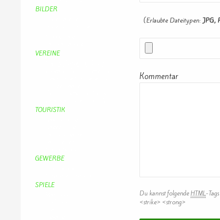
BILDER
Bildergalerie
(Erlaubte Dateitypen:
JPG, 
Bilder von Bürgern
Hobbymaler
Panoramabilder
VEREINE
KV Schmetterling
Vorstand KV Schmetterling
Kommentar
Geschichte Schmetterling
Prinzenpaare
KV-Schmetterling News
Veranstaltungen vom KV
TOURISTIK
Gastronomie
Gästezimmer
Campingplätze
Kanuverleih
Freizeitspaß
GEWERBE
Brennereien
Schäferei Czerkus
SPIELE
Du kannst folgende
HTML
-Tags
Mahjongg
UpBlock
<strike> <strong>
Fleur
Hexafleur