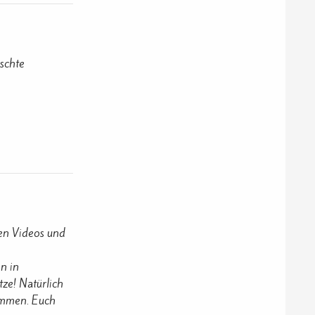
schte
en Videos und
n in
ze! Natürlich
timmen. Euch