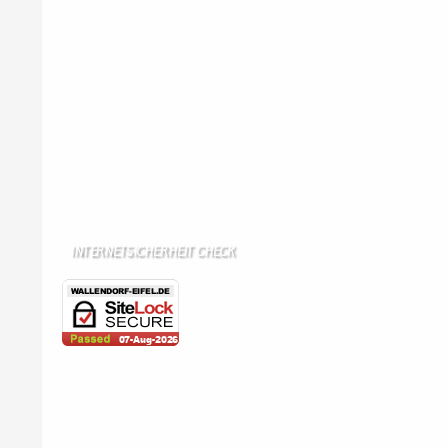
Ganz schwach D1
Ganz stark LuxGSM + Tango + O2
Wir haben kein:
Lebensmittelgeschäft
Metzgerei
Bäckerei
Grundschule: Bollendorf
Kindergarten: Bollendorf
INTERNETSICHERHEIT CHECK