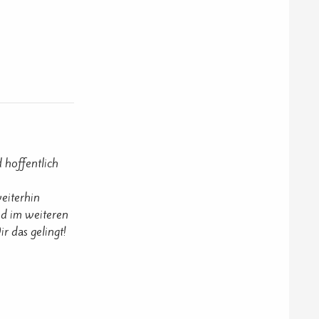
 hoffentlich
eiterhin
nd im weiteren
r das gelingt!