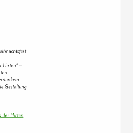
ihnachtsfest
r Hirten” –
hten
erdunkeln.
ie Gestaltung