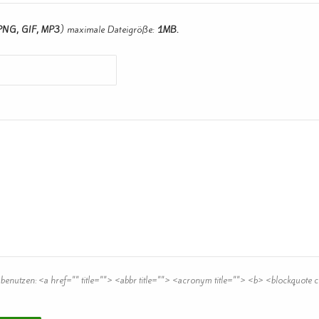
PNG, GIF, MP3
) maximale Dateigröße:
1MB.
 benutzen:
<a href="" title=""> <abbr title=""> <acronym title=""> <b> <blockquote