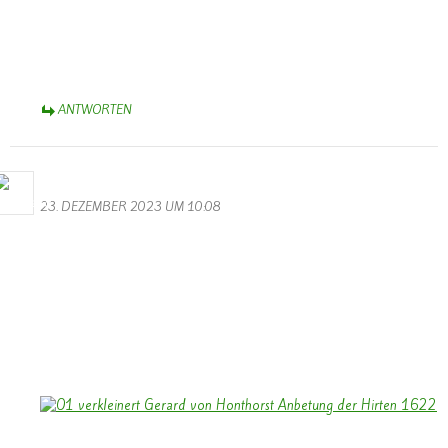
Dank auch an die hochklassigen Balletttänzerinnen in
phantasiereichen Kostümen. Das ist Karneval-Spitze! Natürlich nicht
zu vergessen, die klangvollen (!!) Männerstimmen. Euch allen –
Helau! und Alaaf! – Aus dem Münsterland.
ANTWORTEN
Bernhard Arens
23. DEZEMBER 2023 UM 10:08
Allen Besuchern der Homepage ein gesegnetes Weihnachtsfest und
ein frohes Neues Jahr 2024.
Vielleicht kann das Licht des Bildes: “Anbetung der Hirten” – 1622
– Gerrit van Honthorst – uns auf Weihnachten einstimmen in einer
Zeit, in der Kriege die Welt verdunkeln.
Ein besonderer Dank an Walter und Monika für die Gestaltung
unserer Homepage.
Bernhard Arens