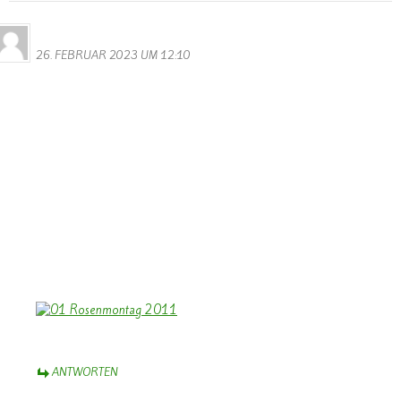
Bernhard Arens
26. FEBRUAR 2023 UM 12:10
Dank Euch, Monika und Walter,
für die umfassende und bunte Fotogalerie vom diesjährigen
Rosenmontagsumzug. Das macht wieder Freude, Karneval vor Ort
zu sehen mit den geschmückten Wagen
und kreativen Kostümen – auch der Gruppen aus den Nachbarorten
– grenzüberschreitend.
Weiter so!
Herzliche Grüße aus dem Münsterland mit einem nachhaltigen
“Helau!”
Bernhard Arens
ANTWORTEN