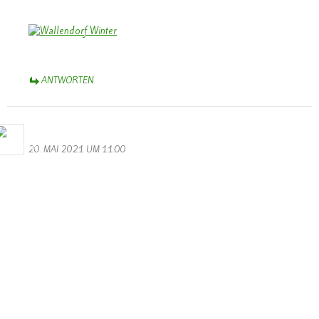
ANTWORTEN
Bernhard Arens
20. MAI 2021 UM 11:00
Dieses Bild erfasst eindrucksvoll das Ausmaß der Katastrophe. Es
bleibt zu hoffen, dass es einen Wiederaufbau gibt und die
nachfolgenden Bewohner sich in Wallendorf bald neu beheimatet
erleben.
So lautet die Perspektive in dem Gedicht auf der Rückseite der
Chronik:
Ein kleines Dorf, ein Fleckchen Erde,
so schön gelegen an Sauer und Our.
Freude und Friede den Menschen werde,
die ihrer Heimat halten der Treue Schwur.