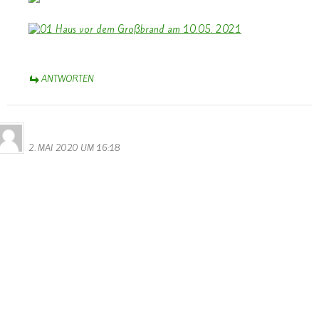
ANTWORTEN
Bernhard Arens
2. MAI 2020 UM 16:18
Bernhard Arens
Reitacker 41
48249 Dülmen
Redaktion LW
Leserbrief – LW, 18.04. 2020, „Deutsche Polizei öffnet
Grenzübergang Remich“, Steve Remesch
Grenzschließung ein Affront – Öffnung ist das Gebot der Stunde
Ohne Zweifel, die Corona-Pandemie stellt uns auf harte Proben.
Und alle verantwortlichen Politiker/innen haben schwere
Entscheidungen zu treffen – vor allem auch zu Kontaktverboten.