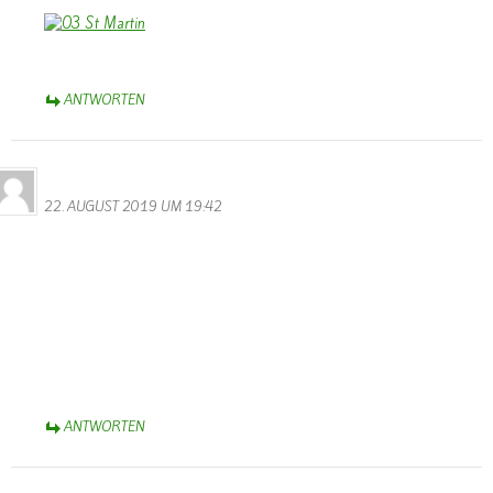
ANTWORTEN
Bernhard Arens
22. AUGUST 2019 UM 19:42
Das ist aber eine Überraschung, Sascha, dass Du Dich auf der
Homepage von Wallendorf gemeldet hast. Danke!
Voraussichtlich werde ich am 29. August aus der Rehaklinik Median
am Park in Bad Rothenfelde entlassen – fast fit für die nächste
Olympiade
Herzliche Grüße und Du wirst ein achtsamer Kranken- bzw.
Seniorenpfleger,
Bernhard Arens
ANTWORTEN