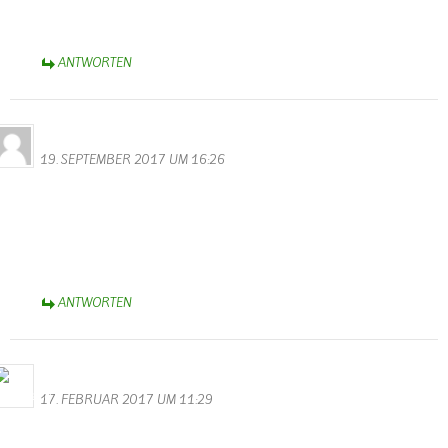
Sich einfach mal die Eifel ohne Landwirtschaft vorstellen…
ANTWORTEN
Neises
19. SEPTEMBER 2017 UM 16:26
Hallo,
Hier wurde über den Tellerand geschaut…..
Danke an Euch, daß Ihr uns eingestellt habt.
Super Idee
Weiter so!
ANTWORTEN
Bernhard Arens
17. FEBRUAR 2017 UM 11:29
Im Gedenken an Franz Wenzel haben wir ihm und seiner Frau
Katharina zu danken für die Unterstützung und Förderung