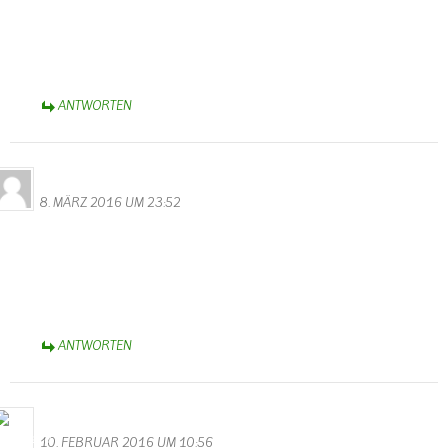
Hier sieht man wie schön und stimmungsvoll Hochwasser sein kann.
Mit Ruhe und Gelassenheit, ohne Hektig und Stress schafften die
Camper ihr Hab und Gut aus den Fluten.
Liebe Grüße Monika Valentin
ANTWORTEN
Familie Ihler
8. MÄRZ 2016 UM 23:52
Gratulation zu der tollen Homepage!! Sieht echt Spitzenklasse aus!
Tolles Design, gute Übersicht und jede Menge interessante Themen
rund um Wallendorf !
Dickes Lob für Walter Valentin! :-))
Liebe Grüße aus dem Allgäu
ANTWORTEN
Bernhard Arens
10. FEBRUAR 2016 UM 10:56