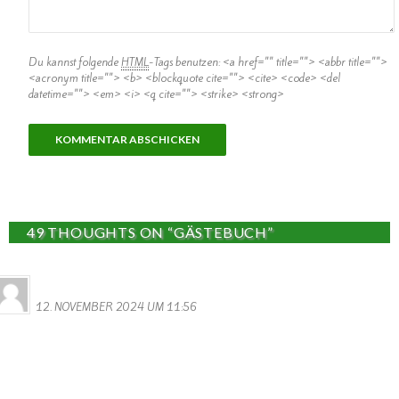
Du kannst folgende
HTML
-Tags benutzen:
<a href="" title=""> <abbr title="">
<acronym title=""> <b> <blockquote cite=""> <cite> <code> <del
datetime=""> <em> <i> <q cite=""> <strike> <strong>
49 THOUGHTS ON “GÄSTEBUCH”
MONIQUE MERENS
12. NOVEMBER 2024 UM 11:56
Hi Ihr Lieben
Ich habe Ein Heiratsdokument gefunden von meine Grosseltern, von
1892, darin steht dass die Schwiegereltern meiner Grossmutter
und zwar.
Schmitt Heinrich und Moret Katharina , aus Wallendorf stammen.