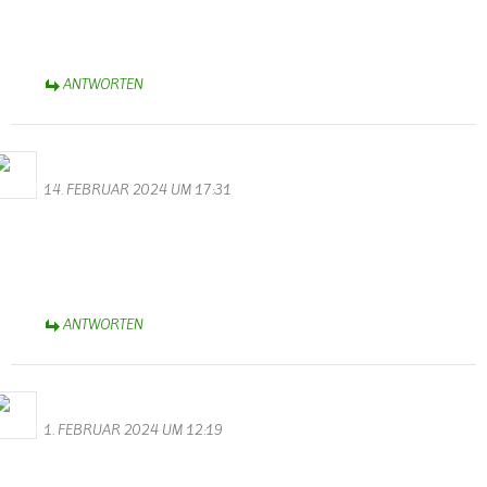
Vor 5 Jahren hat meine Tochter das Haus gekauft in Wallendorf.
Zufall oder
ANTWORTEN
Bernhard Arens
14. FEBRUAR 2024 UM 17:31
Dank Euch, Monika und Walter, für die bunt gemischte Bildergalerie
zum Rosen-Montagsumzug.
Herzliche Grüße aus dem Münsterland,
Bernhard
ANTWORTEN
Bernhard Arens
1. FEBRUAR 2024 UM 12:19
Danke, Monika und Walter, für die hervorragenden Videos und
Fotos zur Karnevalssitzung des KV Schmetterling.