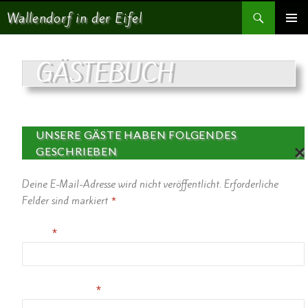
Suchen
Wallendorf in der Eifel
SPRINGE ZUM INHALT
PRIMÄR
MENÜ
GÄSTEBUCH
UNSERE GÄSTE HABEN FOLGENDES
GESCHRIEBEN
AN
Deine E-Mail-Adresse wird nicht veröffentlicht.
Erforderliche
TW
OR
Felder sind markiert
*
TE
N
Name
*
AB
BR
EC
HE
N
E-Mail-Adresse
*