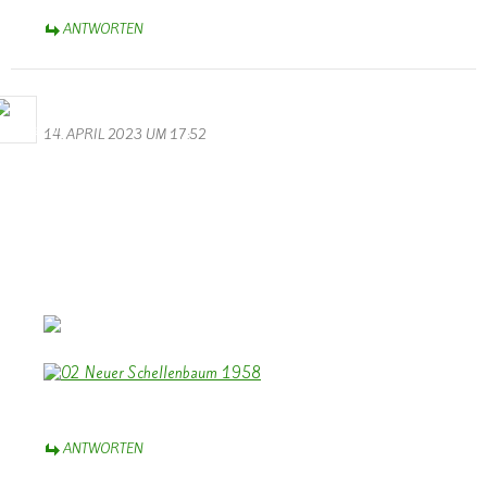
ANTWORTEN
Bernhard Arens
14. APRIL 2023 UM 17:52
Zum 100 jährigen Jubiläum des Musikvereins “Lyra” Wallendorf
herzlichen Glückwunsch.
Dazu einen Beitrag des TV zum 35 jährigen Jubiläum 1958.
Und ein Foto von der Einweihung des neuen Schellenbaumes
1958.
Euch allen wünsche ich weiterhin viel Freude beim Musizieren und
Erfolg bei kommenden Konzerten.
Bernhard Arens – im schönen Münsterland
ANTWORTEN