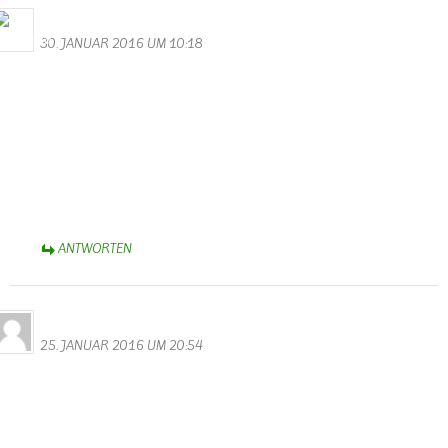
Bernhard Arens
30. JANUAR 2016 UM 10:18
Hallo Walter,
besten Dank für die unterhaltsamen Videos von der Kappensitzung.
Besonders erheiternd die Minigarde! Aber auch die anderen
Gruppen zeigten fast perfektes “Ballett” – Selbst bis ins schöne
Münsterland brachten sie Karnevalsstimmung!
Helau!
Bernhard
ANTWORTEN
Nicki
25. JANUAR 2016 UM 20:54
Hallo Walter,
tolle Videos und Fotos von der Kappensitzung. Da sieht man doch
noch eine Menge, die man am Abend nicht so mitbekommen hat.
Merci.