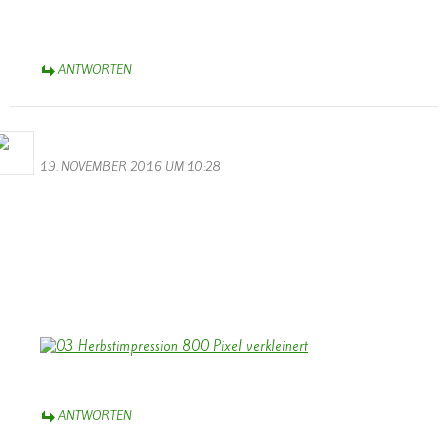
Knabbereien, denn das wird ein langer Abend. Viele tolle Videos
stimmen euch auf die lauffende Session ein.
ANTWORTEN
Bernhard Arens
19. NOVEMBER 2016 UM 10:28
Hallo Walter,
besten Dank für die gelungenen Videos vom Volkstrauertag und
vom Martinszug. Dank auch an die Musiker!
Stimmungsvoll ist das Foto vom Soldatenfriedhof mit den
leuchtenden Kerzen.
Herzliche Grüße aus dem Münsterland,
Bernhard
ANTWORTEN