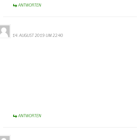
ANTWORTEN
Bernhard Arens
14. AUGUST 2019 UM 22:40
Es ist erfreulich zu hören und zu lesen, dass Wallendorf wieder
einen neuen Ortsbürgermeister hat.
Herzlichen Glückwunsch Dieter Herschbach, dass Du die Wahl
angenommen hast, um mit den anderen Ratsmitgliedern
dankenswerterweise die zukünftige Entwicklung unseres
Heimatortes zu gestalten.
Auch Suzette Weber ist für ihren 25jährigen Einsatz für die
Gemeinde zu danken.
Schön, wenn Walter weiterhin die Homepage verwaltet.
Herzliche Grüße aus Bad Rothenfelde bei Osnabrück,
Bernhard Arens
ANTWORTEN
Lara