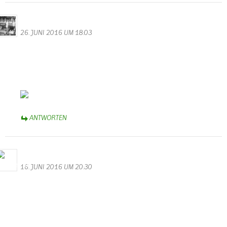
Daniel
26. JUNI 2016 UM 18:03
Aha. Soso. Sonne? So nennt man das?
Wollte danach googeln, wusste aber nicht wie es heißt.
Es gibt fast 83.000.000 Einträge dazu. Scheint wohl doch
bekannter zu sein, dieses Phenomen.
Sehr schöner Beitrag.
ANTWORTEN
M.Valentin
16. JUNI 2016 UM 20:30
Hochwasser mal ganz romantisch
Ein super Video und ein wunderschöner Beitrag für unsere
Homepage. Danke an Herrn Gerrit Nykamp aus Apeldoorn in
Holland.