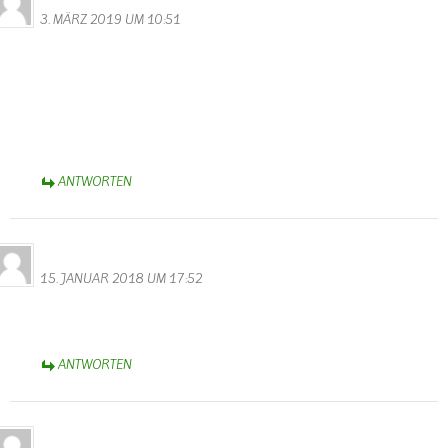
3. MÄRZ 2019 UM 10:51
Gestern sind wir auf dem Rundweg 44 gewandert. westlich von
Wallendorf oberhalb der Sauer bevor man zum Sportplatz und bei
den Tafeln 13/14 vorbeikommt stehen ganz viele mit Moos
überwachsene Gemäuer mit Treppen im Wald herum. Märchenhaft
schön, ganz verwunschen. Ist das auch Teil des Westwalls? Sieht
irgendwie viel älter aus, kann jemand helfen?
ANTWORTEN
Alfred Eifel
15. JANUAR 2018 UM 17:52
Gut besucht das Gästebuch? Scheinbar traut sich keiner hier was
reinzuschreiben?
ANTWORTEN
Alfred Eifel