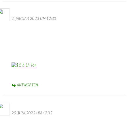
Bernhard Arens
2. JANUAR 2023 UM 12:30
Allen, die die Homepage besuchen, ein frohes und hoffentlich
friedlicheres Neues Jahr 2023!
Wir wünschen auch der Homepage, dass sie uns weiterhin erhalten
bleibt und am Leben in der Gemeinde und im weiteren Umfeld
teilhaben lässt. Dank Dir, Walter, wenn Dir das gelingt!
Bernhard Arens, Dülmen, Münsterland
ANTWORTEN
Bernhard Arens
25. JUNI 2022 UM 12:02
Das ist bedauerlich! Wer könnte die Homepage von Wallendorf
weiterführen?