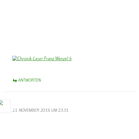
unserer Chronik “Vu gester bis haett”. Wiederholt war ich bei Ihnen
zu Besuch, wenn ich für die Chronik recherchierte. Die Begegnungen
mit Katharina und Franz bleiben in guter Erinnerung.
Das Foto zeigt Franz, wie er die Chronik intensiv liest und studiert
nach der Präsentation vor Weihnachten 2009 im Saal des damals
noch bestehenden Kindergartens.
Herzliche Grüße aus dem Münsterland,
Bernhard Arens
ANTWORTEN
M.Valentin
21. NOVEMBER 2016 UM 23:31
Die Sessionseröffnung des KV Schmetterling Wallendorf war dieses
Jahr wieder echt super. Wer das Ganze noch einmal sehen möchte,
kann dies hier auf der Hompage tun. Also Leute lehnt euch zurück,
schnappt euch etwas zu Trinken und wenn gewünscht noch einpaar