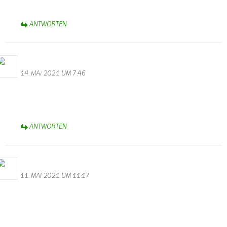
B.A. 1963
ANTWORTEN
WalterValentin
14. MAI 2021 UM 7:46
Stromausfall in Wallendorf
Heute am 14.05 ist um 5.43 Uhr der Strom ausgefallen. Seit über
2 Stunden geht nichts mehr. Ich hoffe auf baldige Rettung.
ANTWORTEN
Bernhard Arens
11. MAI 2021 UM 11:17
Feuerwehren setzen Zeichen europäischer Nachbarschaftshilfe
So schrecklich das Unglück ist, es bewegt mich, allen Einsatzkräften
der Feuerwehren aus Wallendorf, Körperich, Biesdorf, Kruchten,