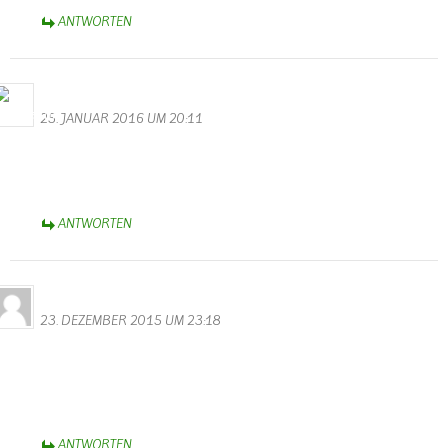
ANTWORTEN
M.Valentin
25. JANUAR 2016 UM 20:11
Wunderschöne Videos hast du gemacht. Vielen Dank! Auch allen
Akteuren möchte ich auf diesem Wege danken für eine gelungene
Kappensitzung.
ANTWORTEN
Horst Bauler
23. DEZEMBER 2015 UM 23:18
Hallo Walter
Spitzenmäßig der Film vom Teeren der neuen Strasse,ich fühle mich
in alte zeiten versetzt wenn ich mir das ansehe.
Hollywood in Wallendorf.
ANTWORTEN