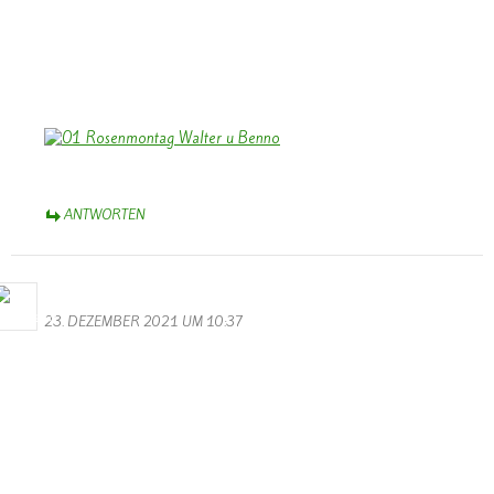
In Eurem neuen Heimatort werdet Ihr Euch bald eingelebt haben,
auch gute Bekanntschaften machen – und Euch gelegentlich gerne
an die Zeit in Wallendorf erinnern. Viele werden Euch vermissen.
Herzliche Grüße,
Bernhard Arens
ANTWORTEN
Bernhard Arens
23. DEZEMBER 2021 UM 10:37
Auch wenn “Corona – jetzt Omikron ” uns Einschränkungen
auferlegt -und sogar der “Schmetterling” sein “Helau” nicht mehr
schmettern kann, lassen wir uns das Licht des Weihnachtsfestes nicht
verdunkeln.
Euch/Ihnen allen ein gesegnetes Weihnachtsfest und ein gesundes,
erfreuliches Neues Jahr 2022,