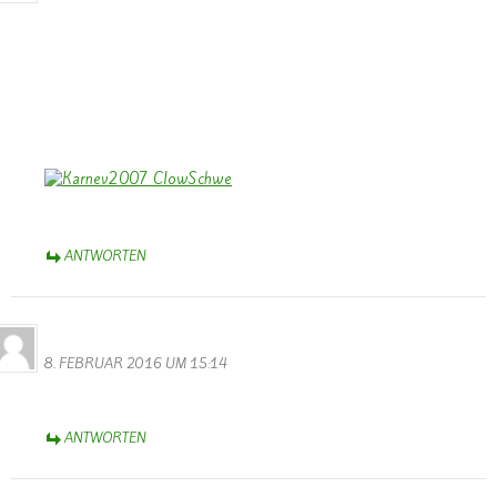
Dank Euch, Monika und Walter, für die stimmungs-tollen Fotos vom
Rosenmontagszug – trotz Regen – heiter – und einige – verständlich
– auch traurig!
Aschermittwoch-Grüße aus dem schönen Münsterland,
Bernhard
ANTWORTEN
Thérèse Weber
8. FEBRUAR 2016 UM 15:14
Diese Webseite ist wunderbar !
ANTWORTEN